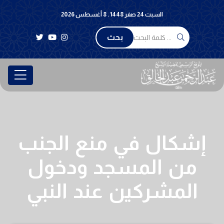
السبت 24 صفر 1448 . 8 أغسطس 2026
بحث
إشكال في منع الجنب
من المسجد ودخول
المشركين عند النبي