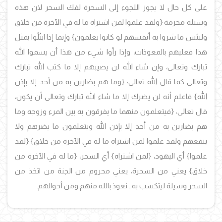
على كل حال لا يجوز اللجوء إلى السحرة لفك السحر لان هذه
وسيلة محرمة {ولقد علموا لمن اشتراه ما له في الآخرة من خلاق
ولبئس ما شروا به أنفسهم لو كانوا يعلمون} وإنما إذا ابتُلُوا بمثل
هذا فعليهم بالمعوذات، وإذا رأوا شيء من هذا أن يسموا الله
تبارك وتعالى، وإن شاء الله لن يصيبهم إلا ما كتب الله تبارك
وتعالى كما قال الله تعالى: {وما هم بضارين به من أحد إلا بإذن
الله} فاعلم أنه لن يضرك إلا ما شاء الله تبارك وتعالى أن يكون،
قال تعالى: {فيتعلمون منهما ما يفرقون به بين المرء وزوجه وما
هم بضارين به من أحد إلا بإذن الله ويتعلمون ما يضرهم ولا
ينفعهم ولقد علموا لمن اشتراه ما له في الآخرة من خلاق} {لقد
علموا} أي اليهود، {لمن اشتراه} أي السحر، {ما له في الآخرة من
خلاق} يعني من السحرة، يعني محروم من الجنة من اتخذ من
السحر وسيلة ليتكسب به.. نعوذ بالله منهم ومن أحوالهم.