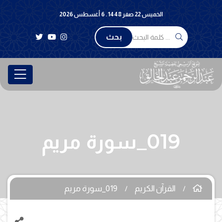
الخميس 22 صفر 1448 . 6 أغسطس 2026
بحث
019_سورة مريم
القرآن الكريم
019_سورة مريم