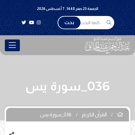
الجمعة 23 صفر 1448 . 7 أغسطس 2026
بحث
036_سورة يس
القرآن الكريم
036_سورة يس