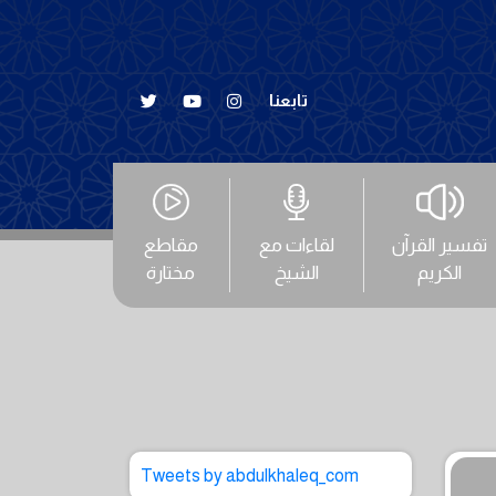
تابعنا
تفسير القرآن
لقاءات مع
مقاطع
الكريم
الشيخ
مختارة
Tweets by abdulkhaleq_com