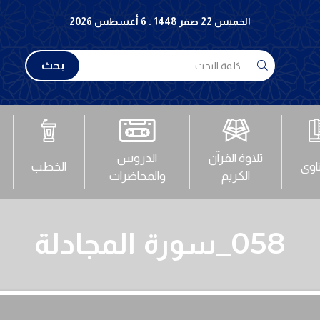
الخميس 22 صفر 1448 . 6 أغسطس 2026
بحث
تلاوة القرآن
الدروس
تاوى
الخطب
الكريم
والمحاضرات
058_سورة المجادلة