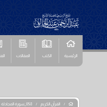
الرئيسية
الكتب
المقالات
الف
القرآن الكريم
058_سورة المجادلة