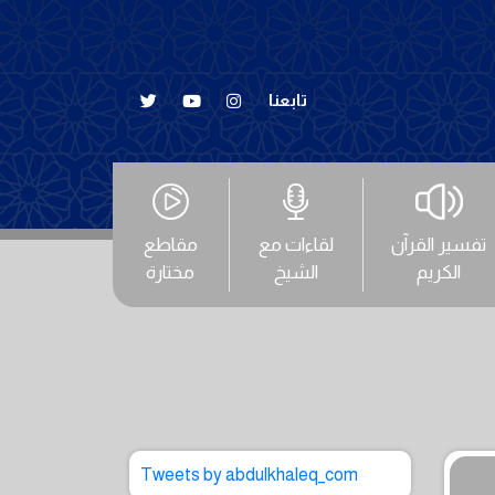
تابعنا
تفسير القرآن
لقاءات مع
مقاطع
الكريم
الشيخ
مختارة
Tweets by abdulkhaleq_com