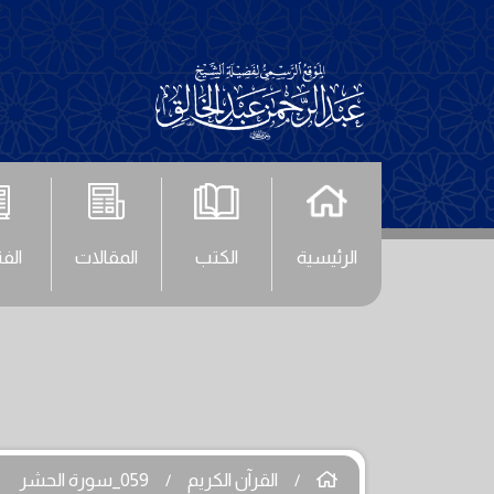
الرئيسية
الكتب
المقالات
الف
القرآن الكريم
059_سورة الحشر