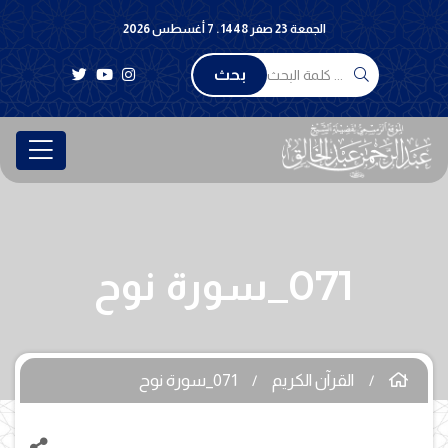
الجمعة 23 صفر 1448 . 7 أغسطس 2026
بحث
071_سورة نوح
القرآن الكريم
071_سورة نوح