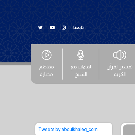
تابعنا
تفسير القرآن
لقاءات مع
مقاطع
الكريم
الشيخ
مختارة
Tweets by abdulkhaleq_com