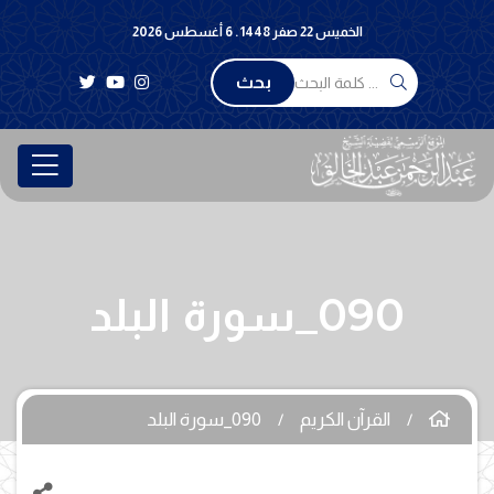
الخميس 22 صفر 1448 . 6 أغسطس 2026
بحث
090_سورة البلد
القرآن الكريم
090_سورة البلد