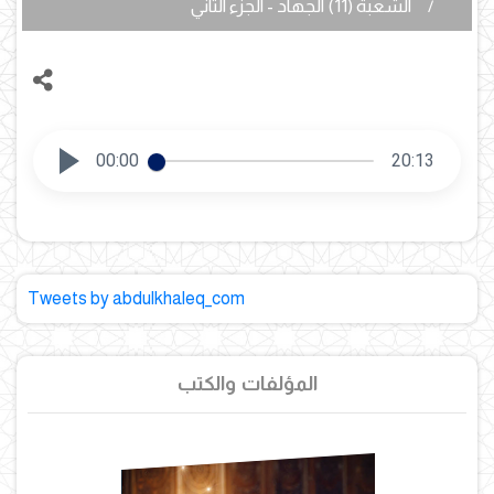
الشعبة (11) الجهاد - الجزء الثاني
00:00
20:13
Tweets by abdulkhaleq_com
المؤلفات والكتب