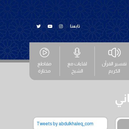
تابعنا
تفسير القرآن
لقاءات مع
مقاطع
الكريم
الشيخ
مختارة
Tweets by abdulkhaleq_com