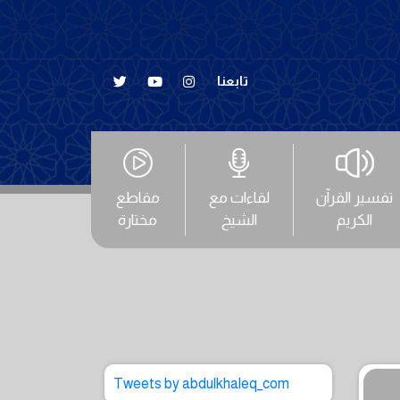
تابعنا
تفسير القرآن
لقاءات مع
مقاطع
الكريم
الشيخ
مختارة
Tweets by abdulkhaleq_com