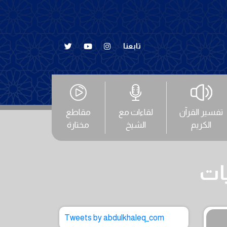
تابعنا
تفسير القرآن
لقاءات مع
مقاطع
الكريم
الشيخ
مختارة
يات
Tweets by abdulkhaleq_com