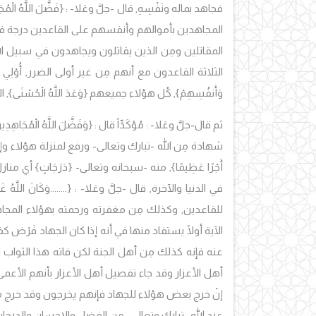
فجاهد بماله ونَفْسِهِ, قال -جلَّ وعَلا- : {
فَضَّلَ اللَّهُ الْمُ
المجاهدين بأموالهم وأنفسهم على القاعدين درجة في الجنة م
المقاتلين ومِن الذين يقاتلون ويجاهدون في سبيل الل
الثلاثة القاعدون مع أنهم مِن غير أولى الضرر,
أُوْلِي ا
وَأَنفُسِهِمْ
},
كُل هؤلاء جميعهم {
وَعَدَ اللَّهُ الْحُسْنَى
},
ال
ثم قال-جلَّ وعَلا- : مُؤكَدِّاً قال : {
وَفَضَّلَ اللَّهُ الْمُجَاهِدِي
شهادة مِن الله -تبارك وتعالى- ورفع لمنزلة هؤلاء وإع
أَجْرًا عَظِيمًا
}
, منه -سبحانه وتعالى-
{دَرَجَاتٍ}
أي منازل
في الدنيا والآخرة, قال -جلَّ وعَلا- : {
........
وَكَانَ اللَّهُ غَ
للقاعدين, وكذلك مِن مغفرته ورحمته بهؤلاء المجا
الآية أولًا يستفاد منها في أنه إذا كان الجهاد فَرْض 
عنه فإنه كذلك مِن أهل الجنة لكن فاته هذا الثواب 
أهل الأعزار وقد جاء تفصيل أهل الأعزار بأنهم الأع
إنْ خرج بعض هؤلاء للجهاد فإنهم يخرجون وقد خرج مِن ا
عند الله -تبارك وتعالى- مِن الفضل والإحسان والدرجات