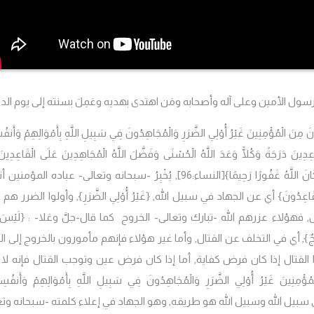
سول الأمين وعلى آله وأصحابه ومَن اهتدى بهديه وعَمِلَ بسنته إلى يوم الدي
 مِنَ الْمُؤْمِنِينَ غَيْرُ أُوْلِي الضَّرَرِ وَالْمُجَاهِدُونَ فِي سَبِيلِ اللَّهِ بِأَمْوَالِهِمْ وَأَنف
ِدِينَ دَرَجَةً وَكُلًّا وَعَدَ اللَّهُ الْحُسْنَى وَفَضَّلَ اللَّهُ الْمُجَاهِدِينَ عَلَى الْقَاعِدِينَ 
انَ اللَّهُ غَفُورًا رَحِيمًا}
[النساء:96], يُخْبِرُ -سبحانه وتعالى- عباده المؤمنين أنه
قَاعِدُونَ
} أي عن الجهاد في سبيل الله, {
غَيْرُ أُوْلِي الضَّرَرِ
},
وأولوا الضرر هم ا
 فهؤلاء عزرهم الله -تبارك وتعالى- الخروج كما قال-جلَّ وعَلا- :
{لَيْسَ
ٌ
},
أي في التخلف عن القتال, وأما غير هؤلاء فإنهم مأمورون بالخروج إلى الق
ذا القتال إذا كان فرض كفاية, أما إذا كان فرض عين وتوجب القتال فإنه لا 
ْمِنِينَ غَيْرُ أُوْلِي الضَّرَرِ وَالْمُجَاهِدُونَ فِي سَبِيلِ اللَّهِ بِأَمْوَالِهِمْ وَأَنفُسِ
ي سبيل الله وسبيل الله هو طريقه, وهو الجهاد في إعلاء كلمته -سبحانه وتع