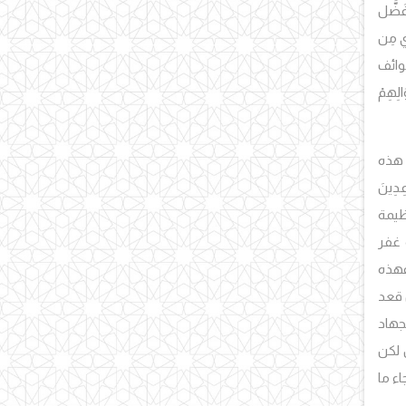
َضَّل
ي مِن
وائف
الِهِمْ
هذه
عِدِينَ
ظيمة
 غفر
فهذه
ن قعد
جهاد
 لكن
ء ما