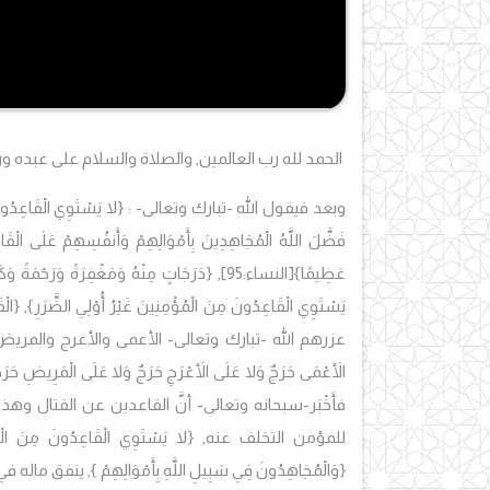
الحمد لله رب العالمين, والصلاة والسلام على عبده ور
وبعد فيقول الله -تبارك وتعالى- :
{لا يَسْتَوِي الْقَاعِدُونَ
فَضَّلَ اللَّهُ الْمُجَاهِدِينَ بِأَمْوَالِهِمْ وَأَنفُسِهِمْ عَلَى الْقَاع
عَظِيمًا}
[النساء:95]
, {دَرَجَاتٍ مِنْهُ وَمَغْفِرَةً وَرَحْمَةً وَكَ
يَسْتَوِي الْقَاعِدُونَ مِنَ الْمُؤْمِنِينَ غَيْرُ أُوْلِي الضَّرَرِ}, {الْ
عزرهم الله -تبارك وتعالى- الأعمى والأعرج والمريض,
الأَعْمَى حَرَجٌ وَلا عَلَى الأَعْرَجِ حَرَجٌ وَلا عَلَى الْمَرِيضِ حَرَج
فأَخْبَر-سبحانه وتعالى- أنَّ القاعدين عن القتال وه
للمؤمن التخلف عنه,
{لا يَسْتَوِي الْقَاعِدُونَ مِنَ الْمُؤ
{وَالْمُجَاهِدُونَ فِي سَبِيلِ اللَّهِ بِأَمْوَالِهِمْ }
, ينفق ماله ف