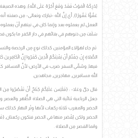
يُدْرِكْهُ الْمَوْتُ فَقَدْ وَقَعَ أَجْرُهُ عَلَى الله}
,
وهذه الصيغة وق
عَفُوًّا غَفُورًا
}
, أي إنَّ الله -تبارك وتعالى- مِن صفته أ
العمل لم يعملوه بعد وإنما كان في نيتهم أنْ يعملوه
سَلَفَ مِن ذنوبهم في بقائهم في دار الكفر ما يكون ق
ثم جاء لهؤلاء المؤمنين كذلك نوع مِن الرخصة والتسه
الصَّلاةِ إِنْ خِفْتُمْ أَنْ يَفْتِنَكُمُ الَّذِينَ كَفَرُوا إِنَّ الْكَافِرِينَ كَان
فيها, وسُمِّي السفر ضرب في الأرض؛ لأنَّ المسافر 
الله مسافرين, مهاجرين, مجاهدين.
قال جلَّ وعَلا- : {
فَلَيْسَ عَلَيْكُمْ جُنَاحٌ أَنْ تَقْصُرُوا مِنَ ا
جعل الرباعية ثنائية التي هي الصلاة الظُّهر والعصر
الحضر والمغرب ثلاثة ركعات لأنها وِتْر النهار كذلك سفر
الحضر ولكن يُقْصَر منها في الحضر فتكون ركعتان, {
فَ
وانما القصر مِن الصلاة .