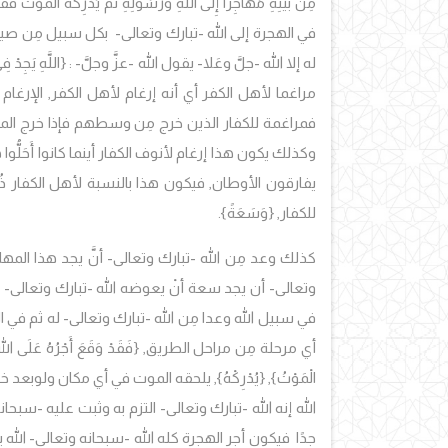
مِنْ بَيْتِهِ مُهَاجِرًا إِلَى اللَّهِ وَرَسُولِهِ ثُمَّ يُدْرِكْهُ الْمَوْتُ فَقَ
في الهجرة إلى الله -تبارك وتعالى- بكل سبيل مِن صيغ
له إلا الله -جلَّ وعَلا- يقول الله -عزَّ وجلَّ- : {
اللَّهِ يَجِدْ 
مراغما لأهل الكفر أي أنه إرغام لأهل الكفر, الإرغام آتي
فمراغمة للكفار الذين خرج مِن وسطهم فإذا خرج الم
وكذلك يكون هذا إرغام لأنوف الكفار أينما كانوا أَحَل
يفارقون الأوطان, فيكون هذا بالنسبة لأهل الكفار ذُل
للكفار
,
{وَسَعَةً
}
.
كذلك وعد مِن الله -تبارك وتعالى- أنَّ يجد هذا الم
وتعالى- أن يجد سعة أنْ يعوضه الله -تبارك وتعالى- سَ
في سبيل الله وعدا مِن الله -تبارك وتعالى- له ثم في ال
أي مرحلة مِن مراحل الطريق, {
فَقَدْ وَقَعَ أَجْرُهُ عَلَى الل
الْمَوْتُ
}, {
يُدْرِكْهُ
},
يلحقه الموت في أي مكان ولوبعد خط
الله إنه الله -تبارك وتعالى- التزم به وثبت عليه -سبحا
جدًا فيكون أجر الهجرة كله الله -سبحانه وتعالى- الل