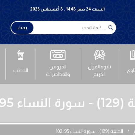
السبت 24 صفر 1448 . 8 أغسطس 2026
بحث
تلاوة القرآن
الدروس
تاوى
الخطب
الكريم
والمحاضرات
لنساء 95-102
الحلقة (129) - سورة النساء 95-102