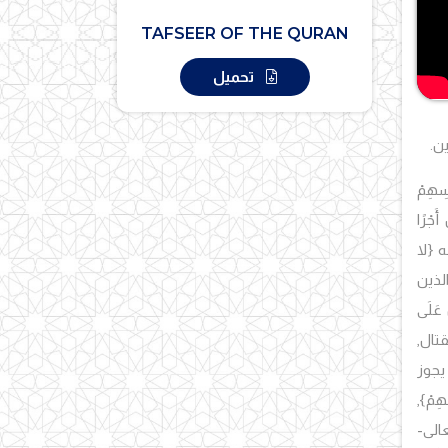
TAFSEER OF THE QURAN
تحميل
ن.
ُسِهِمْ
أَجْرًا
{لا
لذين
 عَلَى
تال,
يجوز
هِمْ},
الى-