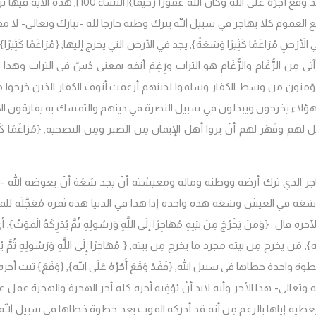
دْ وَقَعَ أَجْرُهُ عَلَى اللَّهِ وَكَانَ اللَّهُ غَفُورًا رَحِيمًا}
[النساء:100],
هذه الآية فيها ت
 العموم كلا يهاجر في سبيل الله يترك وطنه خارجا لله -تبارك وتعالى- لا م
فِي الأَرْضِ مُرَاغَمًا كَثِيرًا وَسَعَةً
},
يجد في الأرض التي يخرج إليها, {
مُرَاغَمًا كَثِيرًا
},
 مِن الرُّغَام والرُّغَام هو التراب ورِغِمَ أنفه بمعنى دُسَّ في التراب وهذا 
ؤمنون مِن وسط الكفار وسلموا لدينهم أرغمت أنوف الكفار الذين خرجوا 
ُّوا هؤلاء يخرجون ويبذلون في سبيل النصرة في دينهم والتمسك به يفارقون ال
 لهم وقَهْر لهم أنْ يروا أهل الإيمان مِن الصبر ومِن التضحية, {
مُرَاغَمًا كَث
هاجر الذي ترك أرضه ووطنه وماله ومعيشته أنْ يجد سَعَة أنْ يعوضه الله -ت
عَة في العيش وسَعَة هذه واحدة إذا هذا في الدنيا هذه ثمرة مُعَجَّلَة للم
آخرة قال : {
وَمَنْ يَخْرُجْ مِنْ بَيْتِهِ مُهَاجِرًا إِلَى اللَّهِ وَرَسُولِهِ ثُمَّ يُدْرِكْهُ الْمَوْتُ
}, أ
ه
},
مَن يخرج مِن بيته مجرد ما يخرج مِن بيته, {
مُهَاجِرًا إِلَى اللَّهِ وَرَسُولِهِ ثُمَّ يُ
وة واحدة خطاها في سبيل الله, {
فَقَدْ وَقَعَ أَجْرُهُ عَلَى الله
},
{
وَقَعَ
} ثبت أجره
نه وتعالى- هذا الأجر وأنه لابد أنْ يُوْفِيه أجره كله أجر الهجرة والهجرة عمل
ه يعطيه إياها بالرغم مِن أنه قد أدركه الموت بعد خطوة خطاها في سبيل الله