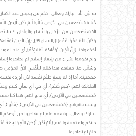
ثم بيَّن الله -تبارك وتعالى- حُكْم مَن يعيش عند الكفار 
كُنَّا مُسْتَضْعَفِينَ فِي الأَرْضِ قَالُوا أَلَمْ تَكُنْ أَرْضُ اللَّهِ
الْمُسْتَضْعَفِينَ مِنَ الرِّجَالِ وَالنِّسَاءِ وَالْوِلْدَانِ لا يَسْتَ
وَكَانَ اللَّهُ عَفُوًّا غَفُورًا}
[النساء:99],
{إِنَّ الَّذِينَ تَوَفَّاهُمُ
أخذه وافيًا
{إِنَّ الَّذِينَ تَوَفَّاهُمُ الْمَلائِكَةُ},
أي عند الموت,
ولم يقوموا بشيء مِن شِعار إسلام لم يظهروا إسلام
وسُمِّى هنا فعلهم هذا ظلم للنَّفْسِ لأنَّ المؤمن ه
معصيته, أما إذا لم يسعَ ظَلَمَ نَفْسه لأن أورده نفسه الن
الملائكة لهم:
{فِيمَ كُنتُمْ
}, أي في أي شأنٍ كنتم وعِش
مُسْتَضْعَفِينَ فِي الأَرْضِ}
, أي قالوا لهم: هذا كنا مس
وتحت قهرهم, {
مُسْتَضْعَفِينَ فِي الأَرْضِ}
, {
قَالُوا
}, أي
-تبارك وتعالى- واسعة فلمَ لم تهاجروا مِن أرضكم ال
دينكم ولم تعيشوا فيه, {
أَلَمْ تَكُنْ أَرْضُ اللَّهِ وَاسِعَةً فَت
فلمَ لم تهاجروا.