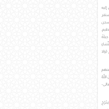
 إليه
ستقر
لسجن
ظيم,
حِيلَةً
ِّسَاءِ
م
{وَلا
ا عنهم
اللَّهُ
الى-
َخْرُجْ