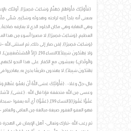
{
فَأُوْلَئِكَ مَأْوَاهُمْ جَهَنَّمُ وَسَاءَتْ مَصِيرًا
}
, أولئك بالإش
بمعنى أنه يلجأ إليه لراحته وهدوئه وسَكَنِهِ, سُمِّي
وهي النهاية وهي مكان الخلود الذي لا يفارقه صَاحَبَهُ
العظيم, {
وَسَاءَتْ مَصِيرًا
}
, لا مصيرا أسوء مِن هذا الم
{
وَسَاءَتْ مَصِيرًا
}
, لِمَن صار إلى ذلك, ثم استثنى الله –
وَلا يَهْتَدُونَ سَبِيلًا}
[النساء:98],
{إِلَّا الْمُسْتَضْعَفِينَ},
ا
وَالْوِلْدَانِ}
يعيشون مع الكفار على هذا النحو لكنهم, 
يَهْتَدُونَ سَبِيلًا
},
لا يهتدون طريقًا يخرج به, يهاجروا في
قال-جلَّ وعَلا- :
{فَأُوْلَئِكَ عَسَى اللَّهُ أَنْ يَعْفُوَ عَنْهُمْ وَكَ
وعسى مِن الله متحققة فإذا قال الله :
{عَسَى
}, لأشك
عَفُوًّا غَفُورًا
}
[النساء:99], {
عَفُوًّا}
أي أنه يعفوا -سبحا
فهو العفو الغفور صيغة مبالغة مِن العافي والغافر -س
ثم رغب الله -تبارك وتعالى- أهل الإيمان في الهجرة ف