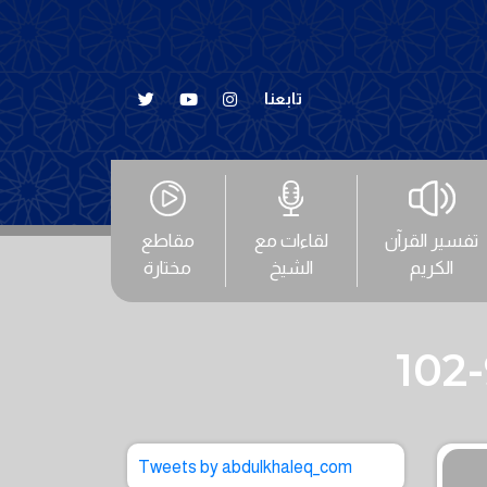
تابعنا
تفسير القرآن
لقاءات مع
مقاطع
الكريم
الشيخ
مختارة
Tweets by abdulkhaleq_com