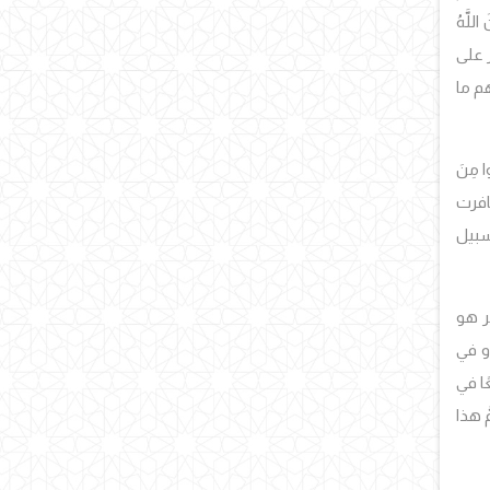
 اللَّهُ
ر على
م ما
وا مِنَ
سافرت
سبيل
ر هو
و في
ًا في
َ هذا