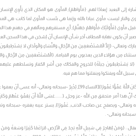
ارة إلى البعيد إبعادًا لهم, {
مَأْوَاهُمْ
}, المأوى هو المكان الذي يَأْوِي الإنسان
 مأوى والنار ليست مأوى عياذا بالله وإنما هي بئست المأوى لما كانت هي الم
, قيل مأوى
{
فَأُوْلَئِكَ مَأْوَاهُمْ جَهَنَّمُ
},
أي مستقرهم ومآلهم في جهنم هذا ا
صير أنْ يكون نهاية المطاف آخر شـأن الإنسان أنْ يُسْجَن في هذا السجن الع
تبارك وتعالى-
{إِلَّا الْمُسْتَضْعَفِينَ مِنَ الرِّجَالِ وَالنِّسَاءِ وَالْوِلْدَانِ لا يَسْتَطِيعُونَ 
ستثناء مِن هؤلاء الذين يعذبون يوم القيامة, {
الْمُسْتَضْعَفِينَ مِنَ الرِّجَالِ وَالن
{
لا يَسْتَطِيعُونَ حِيلَةً
} للخروج والفكاك مِن أَسْرِ الكفار وتسلطهم عليه
 سبيل الله ويفتكوا وينفلتوا مما هم فيه.
انَ اللَّهُ عَفُوًّا غَفُورًا}
[النساء:99], يُخْبِرُ -سبحانه وتعالى- أنه عسى أنْ يعفو
 أنَّ هذا أمر متحقق مِن الله -عز وجل,
{........عَسَى اللَّهُ أَنْ يَعْفُوَ عَنْهُمْ وَكَانَ 
نه وتعالى- ويصفح عن صاحب الذنب,
غَفُورًا
}
, يستر عيبه يغفره -سبحانه وتع
بحانه وتعالى- .
قال :
{وَمَنْ يُهَاجِرْ فِي سَبِيلِ اللَّهِ يَجِدْ فِي الأَرْضِ مُرَاغَمًا كَثِيرًا وَسَعَةً وَمَنْ ي