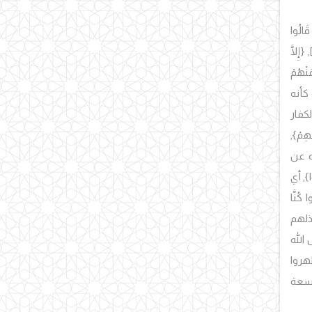
قَالُوا
{إِلَّا
َنْهُمْ
كأنه
كفار
هِمْ
},
ه عن
}, أي
 كُنَّا
ذلهم
الله
هروا
اسعة