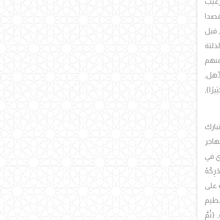
رغيب
قصدا
قيل
لذلتة
منهم
أهل,
ِيرًا
},
بارك
هاجر
ي في
دْرِكْهُ
 على
 عظيم
,
{ثُمَّ