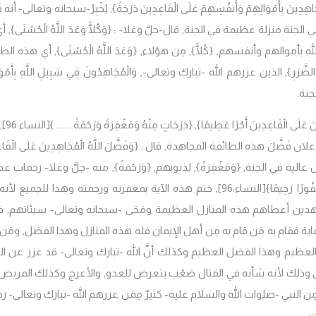
جَاهِدِينَ بِأَمْوَالِهِمْ وَأَنفُسِهِمْ عَلَى الْقَاعِدِينَ دَرَجَةً
}, يُخْبِرُ-سبحانه وتعالى- أنه ف
نزلة عظيمة في الجنة, قال-جلَّ وعَلا- : {وَكُلًّا وَعَدَ اللَّهُ الْحُسْنَى}, أ
ه ب
أموالهم وأنفسهم, {
كُلًّا
},
مِن هؤلاء, {
وَعَدَ اللَّهُ الْحُسْنَى
},
أي هذه الط
لضَّرَرِ
},
الذين عزرهم الله -تبارك وتعالى-,
وَالْمُجَاهِدُونَ فِي سَبِيلِ اللَّهِ بِأَمْوَ
جنة.
نَ عَلَى الْقَاعِدِينَ أَجْرًا عَظِيمًا
}
,
{دَرَجَاتٍ مِنْهُ وَمَغْفِرَةً وَرَحْمَةً........ }
[النساء:96],
لان فَضَّلَ هذه الطائفة المجاهدة, قال :
{
وَفَضَّلَ اللَّهُ الْمُجَاهِدِينَ عَلَى الْقَا
 عالية في الجنة, {
وَمَغْفِرَةً
}, لذنوبهم, {
وَرَحْمَةً
}, منه -جلَّ وعَلا- رحمات ع
فُورًا رَحِيمًا
}
[النساء:96],
ختم هذه الآية بمغفرته ورحمته وهذا للجميع لأنه
هدين أعطاهم هذه المنازل العظيمة ومَحَى -سبحانه وتعالى- سيئاتهم, 
كفاية فقام به مَن قام به مِن أهل الإيمان فله هذه المنازل وهذا الفضل, ومَ
العظيم وهذا الفضل العظيم وكذلك أنَّ الله -تبارك وتعالى- قد عزر عن ال
مى وذلك لأنه شأنه في القتال صَعْب يتعرض للعدو, والأعرج وكذلك المريض
لنبي -صلوات الله والسلام عليه- كثيرٌ مِمَن عزرهم الله -تبارك وتعالى- رجا
 .