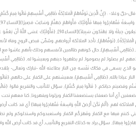
قال-جلَّ وعَلا- :
{إِنَّ الَّذِينَ تَوَفَّاهُمُ الْمَلائِكَةُ ظَالِمِي أَنفُسِهِمْ قَالُوا فِيمَ كُنتُمْ 
 وَاسِعَةً فَتُهَاجِرُوا فِيهَا فَأُوْلَئِكَ مَأْوَاهُمْ جَهَنَّمُ وَسَاءَتْ مَصِيرًا}
[النساء:97],
طِيعُونَ حِيلَةً وَلا يَهْتَدُونَ سَبِيلًا}
[النساء:98]
, {فَأُوْلَئِكَ عَسَى اللَّهُ أَنْ يَعْفُوَ ع
 الْمَلائِكَةُ}, {تَوَفَّاهُمُ
}, تأخذ الملائكة أرواحهم, وسُمِّىَ قبض الروح وفاة
لأنه
 {
ظَالِمِي أَنفُسِهِمْ
}, حال كونهم ظالمين لأنفسهم وذلك بأنهم عاشوا مع ال
هم, لم يصلوا, لم يصوموا, لم يظهروا دينهم ويعيشوا له, {
ظَالِمِي أَنفُسِ
و الذي يسعى في فكاك نَفْسه مِن النار بطاعته الله -تبارك وتعالى- بِبُعْد
ار عياذا بالله, {
ظَالِمِي أَنفُسِهِمْ
}, بمعيشتهم على الكفار على حالهم, {
قَالُوا
ْتُم وقضيتم حياتكم,
{ قَالُوا فِيمَ كُنتُمْ
},
سؤال للتأنيب والتقريع قالوا:
{قَالُوا
تضعفين أي أننا ضعفاء يستضعفنا الكفار ويزلونا ويقهرونا, كنا معهم تحت 
 الملائكة لهم :{
أَلَمْ تَكُنْ أَرْضُ اللَّهِ وَاسِعَةً فَتُهَاجِرُوا فِيهَا
}
أي قد كانت أرض 
تي كنتم فيها مع الكفار وقَهَرَكُم الكفار واستعبدوكم واستذلوكم ولم تظ
ُهَاجِرُوا فِيهَا
}
, سؤال يراد به كذلك التقريع والتأنيب, أي قد كانت أرض الله و