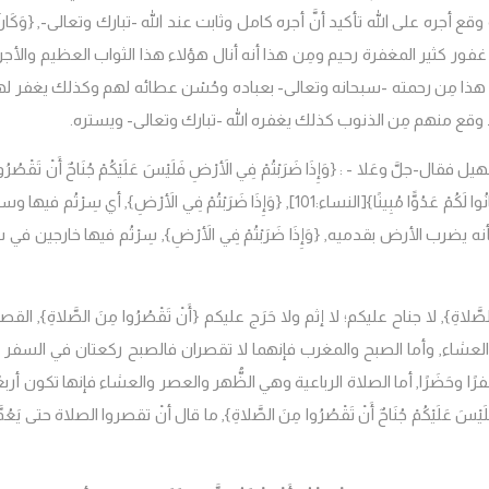
ع أجره على الله تأكيد أنَّ أجره كامل وثابت عند الله -تبارك وتعالى-,
{وَكَانَ
نه غفور كثير المغفرة رحيم ومِن هذا أنه أنال هؤلاء هذا الثواب العظيم والأج
 هذا مِن رحمته -سبحانه وتعالى- بعباده وحُسْن عطائه لهم وكذلك يغفر له
د وقع منهم مِن الذنوب كذلك يغفره الله -تبارك وتعالى- ويستره.
يل فقال-جلَّ وعَلا
- : {وَإِذَا ضَرَبْتُمْ فِي الأَرْضِ فَلَيْسَ عَلَيْكُمْ جُنَاحٌ أَنْ تَقْصُرُ
ُوا لَكُمْ عَدُوًّا مُبِينًا}
[النساء:101],
{وَإِذَا ضَرَبْتُمْ فِي الأَرْضِ
}, أي سِرْتُم فيها و
كأنه يضرب الأرض بقدميه,
{وَإِذَا ضَرَبْتُمْ فِي الأَرْضِ
}, سِرْتُم فيها خارجين في 
لصَّلاةِ
}, لا جناح عليكم؛ لا إثم ولا حَرَج عليكم {
أَنْ تَقْصُرُوا مِنَ الصَّلاةِ
}, القص
 والعشاء, وأما الصبح والمغرب فإنهما لا تقصران فالصبح ركعتان في السفر 
ًا وحَضَرًا, أما الصلاة الرباعية وهي الظُّهر والعصر والعشاء فإنها تكون أربع
لَيْسَ عَلَيْكُمْ جُنَاحٌ أَنْ تَقْصُرُوا مِنَ الصَّلاةِ
}, ما قال أنْ تقصروا الصلاة حتى يَعُمّ