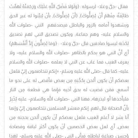
فقال -جلَّ وعَلا- لرسوله
:
{وَلَوْلا فَضْلُ اللَّهِ عَلَيْكَ وَرَحْمَتُهُ لَهَمَّتْ
طَائِفَةٌ مِنْهُمْ أَنْ يُضِلُّوكَ
}, {
أَنْ يُضِلُّوكَ
}, بأنْ يُبيِّنوا له غير الحق
ويشهدوا أمامه بالزور والباطل فيصدقهم النبي -صلوات الله
والسلام عليه- وهم جماعة, ويكون تصديق النبي لهم تصديق
لِكَذَبَة ليسوا صادقين قال -جلَّ وعَلا- :
{وَمَا يُضِلُّونَ إِلَّا أَنْفُسَهُمْ
}
أي أنَّ النبي هو يحكم بالظاهر -صلوات الله والسلام عليه- ولا
يعرف الغيب فما غاب عن النبي لا يعلمه -صلوات الله والسلام
عليه- كما قال -صلى الله عليه وسلم-
«
إنكم تتخاصمون إليّ فلعل
بعضكم أنْ يكون أَلحنَ بِحُجَّتِهِ مِن بعض فأقضى له على نحو ما
أسمع, فمَن قضيت له بحق أخيه فإنما هي قطعة مِن النار
فليأخذها أو ليذرها
»
,
فهنا النبي -صلوات الله والسلام- عليه يُخْبِرُ
بأنَّ الصحابة قال لهم: إنكم معشر المسلمين تتخاصمون إليّ وإنما
أنا بشر لا أعلم الغيب فلعل بعضكم أنْ يكون ألحن بحجته مِن
بعض, أي لعل بعض الخصمين أنْ يكون أكثر لباقة وفصاحة
وُحسن صياغة لباطله فيأتي النبي -صلى الله عليه وسلم- لهذا