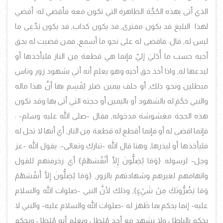
الذي أتى بهذه الحُجَّة الظاهرة التي تكون معه فأقضي له؛ أقضي
لهذا البليغ قد يكون مفترى, قد يكون كذاب, قد يكون يَدَّعِى ما
ليس له, قال: فاقضى له على نحو ما أسمع, فمن قضيت له بحق
أخيه حسب ما أُدْليَ إليّ فإنما هي قطعة مِن النار فليأخذها أو
ليدعها له, واذا أخذ حق أخيه وهو يعلم أنه أتي بشهود زور وناس
مبطلين ونحو ذلك, أو حلف بيمين صَبْر يُقْسِم بها أنَّ هذا ماله
والنبي حَكَمَ له بالشهود أو باليمين أو حجته التي أتى بها وقد تكون
هذه الحجة مغشوشة مدخوله, فقال -صلى الله عليه وسلم- :
فإنما اقضى له أو فإنما أقطع له قطعة مِن النار, أي أنها لا تحل له
فليأخذها أو ليذرها, وهنا قال الله -تبارك وتعالى-: يقول الله -عز
وجل- لرسوله {
وَمَا يُضِلُّونَ إِلَّا أَنْفُسَهُمْ
} أي زخرفتهم للقول
واتهامهم لغيرهم وشهادتهم بالزور, {
وَمَا يُضِلُّونَ إِلَّا أَنفُسَهُمْ
وَمَا يَضُرُّونَكَ مِنْ شَيْءٍ
}, وذلك لأنَّ النبي -صلوات الله والسلام
عليه- إنما يحكم بما ظَهَرَ له -صلوات الله والسلام عليه- والنبي لا
يحكم بالباطل ولا يشهد مع أحد مُبْطِل ويعلم أنه مُبْطِل ويحكم