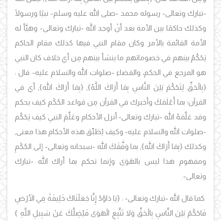
-تبارك وتعالى- رسوله محمد -صلى الله عليه وسلم- نبيًا ورسولًا
وكذلك حاكمًا بين الأمة بعد أنْ أوجد الله -تبارك وتعالى- وهيَّأ له
الأمة القائمة بالأمر وكان مقام النبي فيها كذلك مقام الحاكم
يَحْكُمُ بينهم في خصوماتهم ما ينشأ بينهم مِن أي خلاف كان النبي
هو المرجع في الحكم، والقضاء -صلوات الله والسلام عليه- قال :
{بِالْحَقِّ لِتَحْكُمَ بَيْنَ النَّاسِ بِمَا أَرَاكَ اللَّهُ}
,
{
بِمَا أَرَاكَ الله
},
أي في
القرآن؛ بما أَعْلَمَكَ وأخبرك في القرآن مِن قواعد الحُكْم كيف يحكم
وقد عَلَّمَهُ الله -تبارك وتعالى- أنزل الأحكام وعَلَّمَ النبي كيف يَحْكُم
-صلوات الله والسلام عليه- وكيف يُطَبِّق هذه الأحكام هذا معنى,
وكذلك {
بِمَا أَرَاكَ الله
},
بما وَفَّقَكَ الله -سبحانه وتعالى- إلى الحُكْمِ
ومفهوم هذا ليس بالهَوَى وإنما تحكم بما أراك الله -تبارك
وتعالى-.
كما قال الله -تبارك وتعالى- :
{يَا دَاوُدُ إِنَّا جَعَلْنَاكَ خَلِيفَةً فِي الأَرْضِ
فَاحْكُمْ بَيْنَ النَّاسِ بِالْحَقِّ وَلا تَتَّبِعِ الْهَوَى فَيُضِلَّكَ عَنْ سَبِيلِ اللَّهِ }