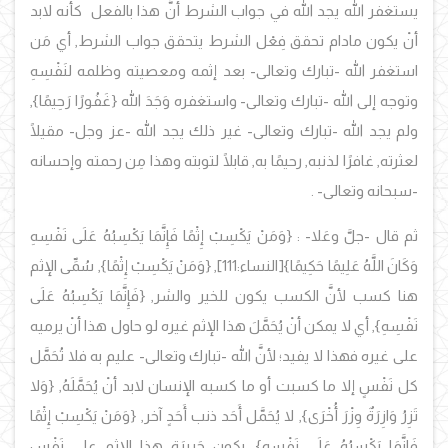
يستغفر الله يجد الله في جواب الشرط أنَّ هذا بالفعل كأنه لابد
أنْ يكون مادام تحقق فِعْل الشرط يتحقق جواب الشرط, أي مَن
استغفر الله -تبارك وتعالى- بعد إثمه ومعصيته وظلمه لنَفْسِهِ
وتوجه إلى الله -تبارك وتعالى- واستغفره وَجَدَ الله
{غَفُورًا رَحِيمً
ا},
ولم يجد الله -تبارك وتعالى- غير ذلك يجد الله -عز وجل- مقيلًا
لعثرته, غافرًا لذنبه, رحيمًا به, قابلًا لتوبته وهذا مِن رحمته وإحسانه
-سبحانه وتعالى- .
ثم قال -جلَّ وعَلا- :
{وَمَنْ يَكْسِبْ إِثْمًا فَإِنَّمَا يَكْسِبُهُ عَلَى نَفْسِهِ
وَكَانَ اللَّهُ عَلِيمًا حَكِيمًا}
[النساء:111],
{وَمَنْ يَكْسِبْ إِثْمًا}
, سُمِّى
الإثم
هنا كسب لأنَّ الكسب يكون للخير والشر, {
فَإِنَّمَا يَكْسِبُهُ عَلَى
نَفْسِهِ
}
, أي لا يمكن أنْ يُحَمَّلَ هذا الإثم غيره لو حاول هذا أنْ يرميه
على غيره فهذا لا يفيد؛ لأنَّ الله -تبارك وتعالى- عليم به فلا تُحَمَّل
كل نَفْسٍ إلا ما كسبت أو ما كسبه الإنسان لابد أنْ يُحَمَّلَهُ,
{وَلا
تَزِرُ وَازِرَةٌ وِزْرَ أُخْرَى
}
, لا يُحَمَّل أَحَد ذنب أَحَدٍ آخر,
{وَمَنْ يَكْسِبْ إِثْمًا
فَإِنَّمَا يَكْسِبُهُ عَلَى نَفْسِهِ
}, يكون جَرِيِرَة هذا الإثم على نَفْسِ