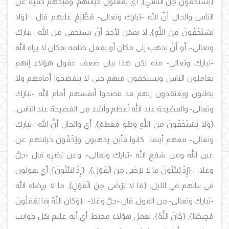
{
يَسْتَخْفُونَ مِنَ النَّاسِ
},
أي يفعلون خيانتهم، وقُبْحَهُم خُفْيَة عن
الناس والحال أنَّ الله -تبارك وتعالى- مُطَّلِعُ عليهم قال :
{وَلا
يَسْتَخْفُونَ مِنَ اللَّهِ}
,
لا يمكن لأحد أنْ يستخفى مِن الله -تبارك
وتعالى-، أو أنْ يذهب إلى مكان أو يفعل ظلمه بمكان لا يراه الله
-تبارك وتعالى- منه لكن هذا بيان ضعف عقول هؤلاء إنهم
يعاملون الناس ويستخفون منهم حتى لا ينفضحوا أمامهم ولا
يظنون ويعتقدون إنهم قد فضحوا أنفسهم أمام الله -تبارك
وتعالى- والفضيحة عند الله أعظم وأشد مِن الفضيحة عند الناس,
{
وَلا يَسْتَخْفُونَ مِنَ اللَّهِ وَهُوَ مَعَهُمْ
},
أ
ي والحال أنَّ الله -تبارك
وتعالى- معهم أينما كانوا فأين يذهبون ويُخْفُونَ خيانتهم عن
عين الله وعن سَمْعِ الله -تبارك وتعالى-، وعن بَصَرِهِ قال -جلَّ
وعَلا- : {
إِذْ يُبَيِّتُونَ مَا لا يَرْضَى مِنَ الْقَوْلِ
},
{
إِذْ يُبَيِّتُونَ
},
أي يقولون
في بياتهم في الليل, {
مَا لا يَرْضَى مِنَ الْقَوْلِ
}, ما لا يرضاه الله
-تبارك وتعالى- مِن القول, قال -جلَّ وعَلا- : {
وَكَانَ اللَّهُ بِمَا يَعْمَلُونَ
مُحِيطًا
}
, {كَانَ اللَّهُ},
بعمل هؤلاء محيط أي أنه عليم بكل جوانب