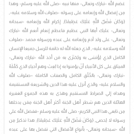
عَصَم الله -تبارك وتعالى- منها نبيه -صلى الله عليه وسلم- وهذا
مِن إفضال الله وإنعامه على رسوله -صلوات الله وسلامه عليه-,
{
وَكَانَ فَضْلُ اللَّهِ عَلَيْكَ عَظِيمًا
}
,
إكرام الله وإنعامه -سبحانه
وتعالى- عليك أيها النبي عظيم فاعظم إنعام أنعم الله -تبارك
وتعالى- على ولد آدم وإنعامه على عبده ورسوله محمد -صلوات
الله وسلامه عليه-, الذي جعله الله له خاتمة للرسل جميعا الإنسان
الكامل الذي يُؤْتسَى به ويُحْتَزَى به مَن أخذ الله -تبارك وتعالى-
الميثاق على كل الأنبياء أنْ يؤمنوا به إذا بُعِثَ وهم أحياء الذي كَمَّلَهُ
-تبارك وتعالى- بالخُلُقِ الكامل والصفات الكاملة –صلوات الله
والسلام عليه- والذي أنزل عليه هذا الدين والشريعة المستقيمة
وهداه إلي الصراط المستقيم وهَدَى به هذه الجموع الغفيرة
الهائلة الذين هم شطر أهل الجَنة أكثر أهل الجَنة مِمَن يدخلها
مِن تابعي هذا النبي الكريم- صلى الله عليه وسلم -ففضل الله علي
رسوله لا يُحصى,
{
وَكَانَ فَضْلُ اللَّهِ عَلَيْكَ عَظِيمًا
}
,
هذا تذكيرٌ مِن
الله -سبحانه وتعالى- بأنواع الأفضال التي تفضل بها على عبده