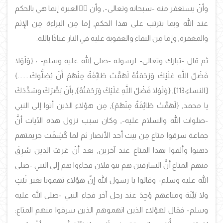
وأنْ يستغفر منه -سبحانه وتعالى-, وأن َّالعبرة إنما هي بالحكم
عند الله وبما يترتب على هذا الحكم, إما مِن البراءة مِن الإثم
والمغفرة, وإما مِن البقاء والعقوبة عليه في النار عياذًا بالله.
ثم قال -تبارك وتعالى- لرسوله -صلى الله عليه وسلم- :
{وَلَوْلا
فَضْلُ اللَّهِ عَلَيْكَ وَرَحْمَتُهُ لَهَمَّتْ طَائِفَةٌ مِنْهُمْ أَنْ يُضِلُّوكَ........
}
[النساء:113],
{وَلَوْلا فَضْلُ اللَّهِ عَلَيْكَ وَرَحْمَتُهُ},
بأنْ بَصَّرَكَ وسَدَّدَكَ
يا محمد, {
لَهَمَّتْ طَائِفَةٌ مِنْهُمْ}
, مِن هؤلاء الذين أتوا إلى النبي
-صلوات الله والسلام عليه-, وكان سبب نزول هذه الآيات أنَّ
جماعة سرقوا متاع مِن بيت أحد الأنصار ثم لما كُشِفَت جريمتهم
ذهبوا وألقوا بهذا المتاع عند آخرين, بعد أنْ عَرِفَ الذين سُرِقَ
منهم المتاع أنَّ السارقين هم بنو فلان فجاءوا هم إلى النبي -صلى
الله عليه وسلم- وقالوا يا رسول الله إنّ هؤلاء تهمونا بغير ثَبْتٍ
ولا بَيِّنَة ومتاعهم وُجِدَ عند رجل آخر فجاء النبي -صلى الله عليه
وسلم- فقال لهؤلاء الذين اتهموهم الذين سرقوا منهم المتاع: