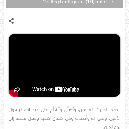
الحلقة (131) - سورة النساء 105-113
الحمد لله ربِّ العالمين، وأُصَلِّي وأُسَلِّم على عبد الله الرسول
الأمين، وعلى آله وأصحابه ومَن اهتدى بهديه وعمل بسنته إلى
يوم الدين.