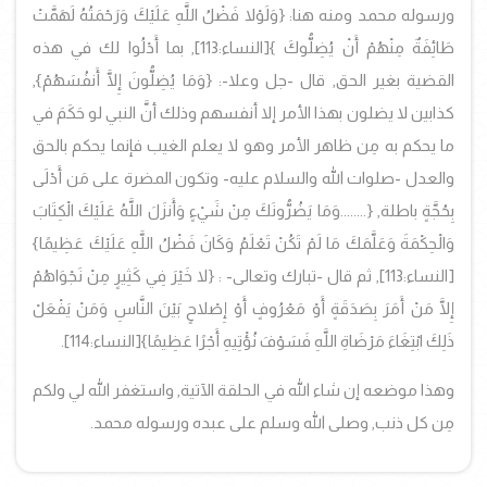
ورسوله محمد ومنه هنا:
{وَلَوْلا فَضْلُ اللَّهِ عَلَيْكَ وَرَحْمَتُهُ لَهَمَّتْ
طَائِفَةٌ مِنْهُمْ أَنْ يُضِلُّوكَ }
[النساء:113
], بما أَدْلُوا لك في هذه
القضية بغير الحق, قال -جل وعلا-: {وَمَا يُضِلُّونَ إِلَّا أَنفُسَهُمْ},
كذابين لا يضلون بهذا الأمر إلا أنفسهم وذلك أنَّ النبي لو حَكَمَ في
ما يحكم به مِن ظاهر الأمر وهو لا يعلم الغيب فإنما يحكم بالحق
والعدل -صلوات الله والسلام عليه- وتكون المضرة على مَن أَدْلَى
بِحُجَّةٍ باطلة,
{........وَمَا يَضُرُّونَكَ مِنْ شَيْءٍ وَأَنزَلَ اللَّهُ عَلَيْكَ الْكِتَابَ
وَالْحِكْمَةَ وَعَلَّمَكَ مَا لَمْ تَكُنْ تَعْلَمُ وَكَانَ فَضْلُ اللَّهِ عَلَيْكَ عَظِيمًا
}
[النساء:113]
, ثم قال -تبارك وتعالى- :
{لا خَيْرَ فِي كَثِيرٍ مِنْ نَجْوَاهُمْ
إِلَّا مَنْ أَمَرَ بِصَدَقَةٍ أَوْ مَعْرُوفٍ أَوْ إِصْلاحٍ بَيْنَ النَّاسِ وَمَنْ يَفْعَلْ
ذَلِكَ ابْتِغَاءَ مَرْضَاةِ اللَّهِ فَسَوْفَ نُؤْتِيهِ أَجْرًا عَظِيمًا}
[النساء:114].
وهذا موضعه إن شاء الله في الحلقة الآتية, واستغفر الله لي ولكم
مِن كل ذنب, وصلى الله وسلم على عبده ورسوله محمد.