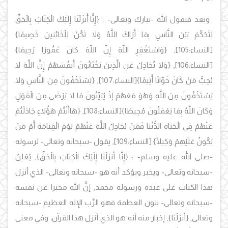
وبعد فيقول الله -تبارك وتعالى- :
{إِنَّا أَنزَلْنَا إِلَيْكَ الْكِتَابَ بِالْحَقِّ
لِتَحْكُمَ بَيْنَ النَّاسِ بِمَا أَرَاكَ اللَّهُ وَلا تَكُنْ لِلْخَائِنِينَ خَصِيمًا}
[النساء:105]
,
{وَاسْتَغْفِرِ اللَّهَ إِنَّ اللَّهَ كَانَ غَفُورًا رَحِيمًا}
[النساء:106]
, {وَلا تُجَادِلْ عَنِ الَّذِينَ يَخْتَانُونَ أَنفُسَهُمْ إِنَّ اللَّهَ لا
يُحِبُّ مَنْ كَانَ خَوَّانًا أَثِيمًا}
[النساء:107]
, {يَسْتَخْفُونَ مِنَ النَّاسِ وَلا
يَسْتَخْفُونَ مِنَ اللَّهِ وَهُوَ مَعَهُمْ إِذْ يُبَيِّتُونَ مَا لا يَرْضَى مِنَ الْقَوْلِ
وَكَانَ اللَّهُ بِمَا يَعْمَلُونَ مُحِيطًا}
[النساء:108]
, {هَاأَنْتُمْ هَؤُلاءِ جَادَلْتُمْ
عَنْهُمْ فِي الْحَيَاةِ الدُّنْيَا فَمَنْ يُجَادِلُ اللَّهَ عَنْهُمْ يَوْمَ الْقِيَامَةِ أَمْ مَنْ
يَكُونُ عَلَيْهِمْ وَكِيلًا}
[ا
لنساء:109], يقول -سبحانه وتعالى- لرسوله
-صلى الله عليه وسلم- : {
إِنَّا أَنزَلْنَا إِلَيْكَ الْكِتَابَ بِالْحَقِّ
}
, يُعْلِنُ
-سبحانه وتعالى- ويخبر ويؤكد أنه هو -سبحانه وتعالى- الذي أنزل
هذا الكتاب على عبده ورسوله محمد, إنَّ الله مخبرا عن نفسه
-سبحانه وتعالى- بنون العظمة فهو الرَّب الإله العظيم -سبحانه
وتعالى, {
أَ
نزَلْنَا
}
, إخبار منه أنه هو الذي أنزل هذا القرآن، وفي معنى