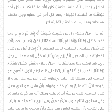
الفاعل, {
وَكَانَ اللَّهُ عَلِيمًا حَكِيمًا}
كان الله عليمًا بكسب كل أَحد
فيُحَمِّلُهُ ما كَسَبَ,
{حَكِيمًا}
, يضع كل أمر في نصابه ومِن حكمته
-سبحانه وتعالى- أنه لا يُحَمِّلُ آثمًا إثم آخر.
ثم قال -جلَّ وعَلا
- :
{
وَمَنْ يَكْسِبْ خَطِيئَةً أَوْ إِثْمًا ثُمَّ يَرْمِ بِهِ بَرِيئًا
فَقَدِ احْتَمَلَ بُهْتَانًا وَإِثْمًا مُبِينًا
}[النساء:112
]
,
{مَنْ يَكْسِبْ خَطِيئَةً
},
هو فَعَلَ خطيئة, والخطيئة الذنب العظيم, {
أَوْ إِثْمًا
}
,
أقل مِن هذه
الخطيئة ذنب الصغير,
{
ثُمَّ يَرْمِ بِهِ بَرِيئًا
}, ثم حَوَّلَ إثمه هذا إلى رجل
بريء هنا ارتكب ذنبًا مضاعفًا, قال -جلَّ وعَلا-
: {
فَقَدِ احْتَمَلَ بُهْتَانًا
},
{
بُهْتَانًا
},
الكذب, {
وَإِثْمًا مُبِينًا
},
زائدًا على ذلك الإثم الأول فأصبح هو
الجريمة التي فعلها هي عليه وإلقاؤه هذه الجريمة على غيره لا
يفيده؛ لأنَّ الله عليمٌ به ثم كذبه وقوله: بأنَّ فلان هو الذي فعل
هذه الجريمة, هذه جريمةٌ أخرى عليه وذلك أنه قد كَذِبَ وافترى,
وفي هذا مِن الآثام ذنوب مُرَكَّبه فإنَّ رمى البريء اتهام له, ما يترتب
على اتهامه بأنْ يتهمه الناس بعد ذلك وأنْ يذموه ما يترتب عليه