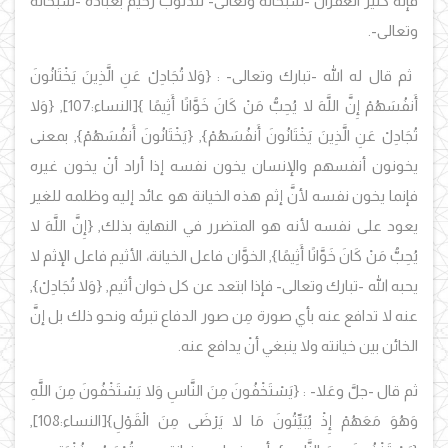
فإنه كثير الغفران -سبحانه وتعالى- للذنوب رحيمٌ بعباده -سبحانه
وتعالى-.
ثم قال له الله -تبارك وتعالى- :
{وَلا تُجَادِلْ عَنِ الَّذِينَ يَخْتَانُونَ
أَنفُسَهُمْ إِنَّ اللَّهَ لا يُحِبُّ مَنْ كَانَ خَوَّانًا أَثِيمًا }
[النساء:107]
,
{وَلا
تُجَادِلْ عَنِ الَّذِينَ يَخْتَانُونَ أَنفُسَهُمْ}, {يَخْتَانُونَ أَنفُسَهُمْ},
بمعنى
يخونون أنفسهم والإنسان يخون نفسه إذا أراد أنْ يخون غيره
فإنما يخون نفسه لأنَّ إثم هذه الخيانة هو عائد إليه وظلمه للغير
يعود على نفسه لأنه هو المتضرر في النهاية بذلك,
{إِنَّ اللَّهَ لا
يُحِبُّ مَنْ كَانَ خَوَّانًا أَثِيمًا
}
,
الخوَّان فاعل الخيانة، الأثيم فاعل الإثم لا
يحبه الله -تبارك وتعالى- فإذا ابتعد عن كل خوان أثيم,
{وَلا تُجَادِلْ
}
,
عنه لا تدافع عنه بأي صورة مِن صور الدفاع تبرئه ونحو ذلك بل إنَّ
الخائن بين خيانته ولا ينبغي أنْ يدافع عنه.
ثم قال -جلَّ وعَلا- :
{يَسْتَخْفُونَ مِنَ النَّاسِ وَلا يَسْتَخْفُونَ مِنَ اللَّهِ
وَهُوَ مَعَهُمْ إِذْ يُبَيِّتُونَ مَا لا يَرْضَى مِنَ
الْقَوْلِ
}
[ا
لنساء:108],