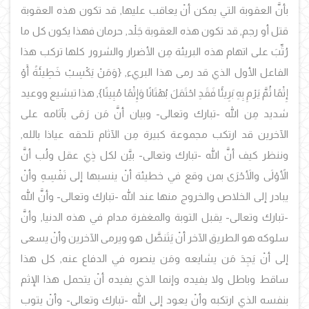
بأنَّ العقوبة التي يمكن أنْ يعاقب عليها, قد تكون هذه العقوبة
قتل أو رجم, قد تكون هذه العقوبة جَلْد, حرمان فهذا يكون كل ما
رُتِّبَ على اتهام هذه البريئة مِن الأضرار والشرور كلها تركب هذا
الفاعل الأول الذي قد رمى هذا البريء,
{وَمَنْ يَكْسِبْ خَطِيئَةً أَوْ
إِثْمًا ثُمَّ يَرْمِ بِهِ بَرِيئًا فَقَدِ احْتَمَلَ بُهْتَانًا وَإِثْمًا مُبِينًا
}, هذا تبشيع ووعيد
شديد مِن الله -تبارك وتعالى- وبيان أنَّ مَن رَمَى بآثامه على
الآخرين قد ارتكب مجموعة كبيرة مِن الآثام تلحقه عياذا بالله,
وننظر كيف أنَّ الله -تبارك وتعالى- بيَّن لكل ذِي عقل ولُب أنَّ
الأًوْلَى والأَحْرَى بمن وقع في خطيئة أنْ ينسبها إلى نَفْسِهِ وأنْ
يبادر إلى الخلاص والخروج منها عند الله -تبارك وتعالى- وأنَّ الله
-تبارك وتعالى- يقبل التوبة والمغفرة مدام في هذه الدنيا, وأنَّ
سلوكه هو الطريق الآخر أنْ يَتَنصَّل هو ويرمى الآخرين وأنْ يسعى
إلى أنْ يَجِدَ مَن يشايعه ومَن ينصره في الدفاع عنه, كل هذا
ساقط وباطل ولا يفيده وإنما الذي يفيده أنْ يتحمل هذا الإثم
بنفسه الذي ارتكبه وأنْ يعود إلى الله -تبارك وتعالى- وأنْ يتوب