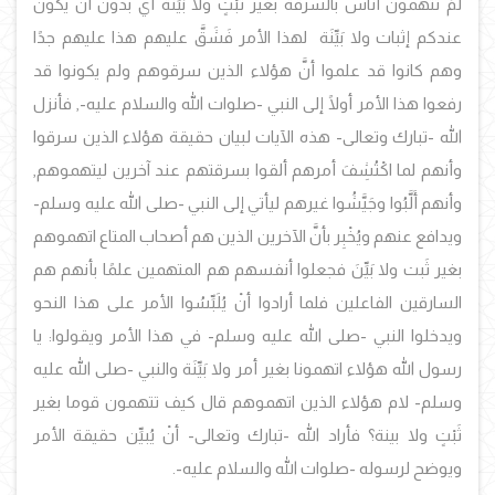
لمَ تتهمون أُناس بالسرقة بغير ثَبْتٍ ولا بَيِّنَة أي بدون أنْ يكون
عندكم إثبات ولا بَيِّنَة لهذا الأمر فَشَقَّ عليهم هذا عليهم جدًا
وهم كانوا قد علموا أنَّ هؤلاء الذين سرقوهم ولم يكونوا قد
رفعوا هذا الأمر أولًا إلى النبي -صلوات الله والسلام عليه-, فأنزل
الله -تبارك وتعالى- هذه الآيات لبيان حقيقة هؤلاء الذين سرقوا
وأنهم لما اكْتُشِفَ أمرهم ألقوا بسرقتهم عند آخرين ليتهموهم,
وأنهم أَلَّبُوا وجَيَّشُوا غيرهم ليأتي إلى النبي -صلى الله عليه وسلم-
ويدافع عنهم ويُخْبِر بأنَّ الآخرين الذين هم أصحاب المتاع اتهموهم
بغير ثَبت ولا بَيِّنَ فجعلوا أنفسهم هم المتهمين علمًا بأنهم هم
السارقين الفاعلين فلما أرادوا أنْ يُلَبِّسُوا الأمر على هذا النحو
ويدخلوا النبي -صلى الله عليه وسلم- في هذا الأمر ويقولوا: يا
رسول الله هؤلاء اتهمونا بغير أمر ولا بَيِّنَة والنبي -صلى الله عليه
وسلم- لام هؤلاء الذين اتهموهم قال كيف تتهمون قوما بغير
ثَبْتٍ ولا بينة؟ فأراد الله -تبارك وتعالى- أنْ يُبيِّن حقيقة الأمر
ويوضح لرسوله -صلوات الله والسلام عليه-.