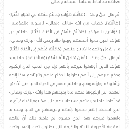
فعلهم قد أحاط به علما -سبحانه وتعالى-.
ثم قال -جلَّ وعَلا- : {
هَاأَنْتُمْ هَؤُلاءِ جَادَلْتُمْ عَنْهُمْ فِي الْحَيَاةِ الدُّنْيَا
},
{
هَاأَنْتُمْ}
, خطاب مِن الله -تبارك وتعالى- لرسوله وللمؤمنين,
{
هَؤُلاءِ}
,
يا هؤلاء, {
جَادَلْتُمْ عَنْهُمْ فِي الْحَيَاةِ الدُّنْيَا
}, جادلتم عن
هؤلاء الذين خانوا أنفسهم وبيتوا مالا يرضى الله -تبارك وتعالى-،
مِن القول واتهموا الأبرياء بذنبهم, {
جَادَلْتُمْ عَنْهُمْ فِي الْحَيَاةِ الدُّنْيَا
},
ثم قال -جلَّ وعَلا- :
{
فَمَنْ يُجَادِلُ اللَّهَ عَنْهُمْ يَوْمَ الْقِيَامَةِ}
,
ماذا يفيد
هؤلاء الذين أَوْهَمُوا غيرهم بأنهم بُرآء مِن الذنب الذي ارتكبوه
ودفع غيرهم إلي أنهم يحاولوا الدفاع عنهم وتبرئتهم هذا إنهم
برَّئْتُمَوهُم وبارئتموهم، وجادلتم عنهم في الحياة الدنيا حتى تُذْهِبُوا
التهمة التي ارتكبوها عنهم ماذا يفيدهم هذا والله -تبارك وتعالى-
قد أحاط علما بجريمتهم وسيحاسبهم على هذا يوم القيامة, أي ما
الذي استفاد إنهم تمتعوا بإثمهم وجريمتهم في الدنيا وقت ما
واتهموا غيرهم بهذا الذي فعلوه, ثم عاقبة ذلك أنْ تنالهم
العقوبة الأخروية الثابتة واللازمة التي يظلون تحت إثمها وتحت