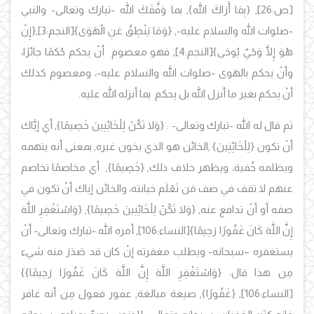
[ص:26
], {
بِمَا أَرَاكَ الله
},
بما وَفَّقَكَ الله -تبارك وتعالى- والنبي
-صلوات الله والسلام عليه-
,
{وَمَا يَنْطِقُ عَنِ الْهَوَى}
[النجم:3]
,
{إِنْ
هُوَ إِلَّا وَحْيٌ يُوحَى}
[النجم:4]
, فهو معصوم أنْ يحكم حُكمًا جائرًا،
وأنْ يحكم بالهَوى -صلوات الله والسلام عليه-، ومعصوم كذلك
أنْ يحكم بغير ما أنزل الله بل يحكم بما أنزله الله عليه.
ثم قال له الله -تبارك وتعالى- :
{
وَلا تَكُنْ لِلْخَائِنِينَ خَصِيمًا}
,
أي إيَّاك
أنْ تكون {
لِلْخَائِنِينَ
} ,الخائن هو الذي يخون غيره, بمعنى أنه يتهمه
ويظلمه خُفية، ويظهر خلاف ذلك, {
خَصِيمًا
}
,
أي مخاصمًا تخاصم
عنهم لا تقف في صف مَن تَعْلَم خيانته، والخائن إياك أنْ تكون في
صفه أو أنْ تدافع عنه,
{
وَلا تَكُنْ لِلْخَائِنِينَ خَصِيمًا}
,
{وَاسْتَغْفِرِ اللَّهَ
إِنَّ اللَّهَ كَانَ غَفُورًا رَحِيمًا}
[النساء:106],
أمره الله -تبارك وتعالى- أنْ
يستغفره –سبحانه- ويطلب مغفرته إنْ كان قد صَدَرَ منه شيء
مِن هذا قال: {
وَاسْتَغْفِرِ اللَّهَ إِنَّ اللَّهَ كَانَ غَفُورًا رَحِيمًا
}
}
[النساء:106],
{غَفُورًا
},
صيغة مبالغة, غفور فعول مِن أنه غافر