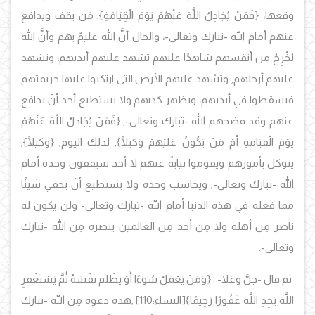
وقعها،
{
فَمَنْ يُجَادِلُ اللَّهَ عَنْهُمْ يَوْمَ الْقِيَامَةِ}
,
مَن يقف ويدافع
عنهم أمام الله -تبارك وتعالى-، والحال أنَّ الله عليمٌ بهم وأنَّ الله
يُخْرِجُ مِن أنفسهم شاهدًا عليهم تشهد عليهم أيديهم، وتشهد
عليهم أرجلهم, وتشهد عليهم الأرض التي ارتكبوا عليها جريمتهم
فيسقطوا في أيديهم، ويظهر كذبهم ولا يستطيع أحد أنْ يدافع
عنهم وقد فضحهم الله -تبارك وتعالى-, {
فَمَنْ يُجَادِلُ اللَّهَ عَنْهُمْ
يَوْمَ الْقِيَامَةِ أَمْ مَنْ يَكُونُ عَلَيْهِمْ وَكِيلًا
}, لذلك اليوم, {
وَكِيلًا
},
يتوكل بأمورهم ويقوموا نيابةً عنهم لا أحد سيقفون وحده أمام
الله -تبارك وتعالى-, ويحاسب وحده ولا يستطيع أنْ يخفي شيئًا
مما فعله في هذه الدنيا أمام الله -تبارك وتعالى- ولن يكون له
ناصر مِن أهله ولا مِن أحد مِن العالمين ينصره مِن الله -تبارك
وتعالى-.
ثم قال -جلَّ وعَلا- :
{وَمَنْ يَعْمَلْ سُوءًا أَوْ يَظْلِمِ نَفْسَهُ ثُمَّ يَسْتَغْفِرِ
اللَّهَ يَجِدِ اللَّهَ غَفُورًا رَحِيمً
ا
}
[النساء:110] ,هذه دعوة مِن الله -تبارك