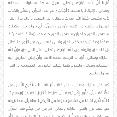
أنزلنا أنَّ الله -تبارك وتعالى- فوق سبعة سماوات -سبحانه
وتعالى-,
{إِلَيْكَ
}, يا محمد, {
الْكِتَابَ}
,هو هذا القرآن، وسُمِّى بالكتاب
لأنه مكتوب؛ كَتَبَهُ الله -تبارك وتعالى- في السماء وأنزله قرآن على
الرسول، وكُتِب في هذه الأرض, {
بِالْحَقِّ
}
, أي نزوله حق, وكذلك
متضمن للحق فالقرآن متضمن للحق كله حق،
{وَتَمَّتْ كَلِمَةُ رَبِّكَ
صِدْقًا وَعَدْلًا
}, فقد حَوَى الحق وليس فيه شيء مِن الزُّورِ والباطل
بل كله حق ونزوله مِن الله -تبارك وتعالى- على النبي حق فإنَّ الله
-تبارك وتعالى- أراد به الرحمة لهذه الأمة وأنْ يُبيِّن الطريق إليه
-سبحانه وتعالى- وليُخْرِج بهذا الكتاب الناس مِن الظلمات الي النور
فنزوله بالحق .
كما قال -تبارك وتعالى- :
{الر كِتَابٌ أَنزَلْنَاهُ إِلَيْكَ لِتُخْرِجَ النَّاسَ مِنَ
الظُّلُمَاتِ إِلَى النُّورِ بِإِذْنِ رَبِّهِمْ إِلَى صِرَاطِ الْعَزِيزِ الْحَمِيدِ}
[إبراهيم:1]
,
{اللَّهِ الَّذِي لَهُ مَا فِي السَّمَوَاتِ وَمَا فِي الأَرْضِ
}, فالقرآن هذا نزوله
حق فقد نزل بالحق -تبارك وتعالى- ثم بين مِن حِكَمِ هذا القرآن
ومِن أهدافه قال:
{بِالْحَقِّ لِتَحْكُمَ بَيْنَ النَّاسِ بِمَا أَرَاكَ اللَّهُ}
,
جعل الله