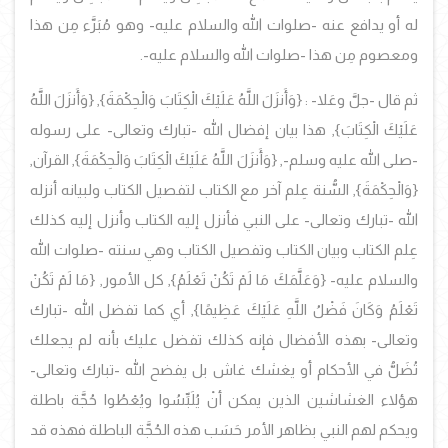
له أو يدافع عنه -صلوات الله والسلام عليه- وهو مُبَرَّء مِن هذا
ومعصوم مِن هذا -صلوات الله والسلام عليه-.
ثم قال -جلَّ وعَلا- : {
وَأَنزَلَ اللَّهُ عَلَيْكَ الْكِتَابَ وَالْحِكْمَةَ
}, {
وَأَنزَلَ اللَّهُ
عَلَيْكَ الْكِتَابَ
}, هذا بيان إفضال الله -تبارك وتعالى- على رسوله
-صلى الله عليه وسلم-, {
وَأَنزَلَ اللَّهُ عَلَيْكَ الْكِتَابَ وَالْحِكْمَةَ
}, القرآن,
{
وَالْحِكْمَةَ
}, السُّنة عِلم آخر مع الكتاب لتفصيل الكتاب ولبيانه أنزله
الله -تبارك وتعالى- على النبي فأنزل إليه الكتاب وأنزل إليه كذلك
عِلم الكتاب وبيان الكتاب وتفصيل الكتاب وهي سنته -صلوات الله
والسلام عليه- {
وَعَلَّمَكَ مَا لَمْ تَكُنْ تَعْلَمُ
},
كل الأمور, {
مَا لَمْ تَكُنْ
تَعْلَمُ وَكَانَ فَضْلُ اللَّهِ عَلَيْكَ عَظِيمًا
}
, أي
كما تفضل الله -تبارك
وتعالى- بهذه الأفضال فإنه كذلك تفضل عليك بأنه لم يجعلك
تُضَلُّ في الأحكام أو يغشك غاش بل يفضح الله -تبارك وتعالى-
هؤلاء الغشاشين الذين يمكن أنْ يُلَبِّسُوا ويُعْطُوا حُجَّة باطلة
ويحكم لهم النبي بظاهر الأمر حَسَب هذه الحُجَّة الباطلة فهذه قد