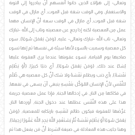
وتعالى- إلى هؤلاء الذين خانوا أنفسهم أنْ يبادروا إلي التوبة
والاستغفارـ وفي الوقت سَعَة قبل الموت, أي مازال في الوقت
سَعَة قبل الموت, أي مازال في الوقت سعة أنَّ الإنسان مهما
عمل مِن المعصية لكنه إذا رجع عن معصيته وتاب إلى الله -تبارك
وتعالى- تاب الله -تبارك وتعالى- عليه,
{وَمَنْ يَعْمَلْ سُوءًا},
سوء
كل معصية وسميت بالسوء لأنها سيئة في نفسها ثم إنها تسوء
صاحبها يوم القيامة, تسوء عقوبتها عندما يرى العقوبة عليها
يُسَاءُ عند ذلك, {
وَمَنْ يَعْمَلْ سُوءًا
},
أي ذنبًا كبيرًا, {
أَوْ يَظْلِمِ
نَفْسَهُ
},
بأي ذنب ويظلم نَفْسَهُ ولا شك أنَّ كل معصيه هي ظُلْم
للنَّفْسِ لأنَّ الإنسان المُوَكَّل بنَفْسِهِ
ينبغي أنْ يسعى في نفعها,
في فكاكها مِن النار, في إدخالها الجنة, فإذا عمل معصية جريمة
هذا على هذه النَّفْس عطلها عند دخول الجنة, أو
ردها النار,
عَرَّضَهَا للعقوبة فيكون ظالم لنَفْسِهِ بارتكابه للمعصية,
{وَمَنْ
يَعْمَلْ سُوءًا أَوْ يَظْلِمِ نَفْسَهُ ثُمَّ يَسْتَغْفِرِ اللَّهَ يَجِدِ اللَّهَ غَفُورًا رَحِيمً
ا},
وهنا جاءت هذه المعادلة في صيغة الشرط أنَّ مَن يفعل هذا ثم