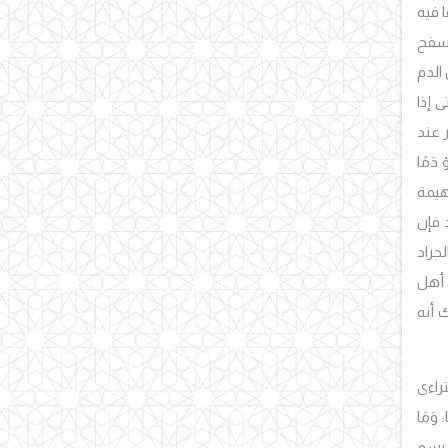
ًا فيه
ُسفح
الدم
 إذا
 عند
 دَمًا
هيمة
 فإن
جراد
ض أهل
ك أنه
راءى
َمَا
, بسم