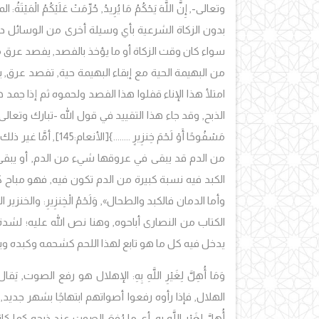
وتعالى-, إِنَّ اللَّهَ يَحْكُمُ مَا يُرِيدُ, حُرِّمَتْ عَلَيْكُم
بدون الزكاة الشرعية بأي وسيلة أخرى من الوسائل دون ا
سواء كان وقت الزكاة أو ما يؤخذ بالفصد, يفصد عرق من
من البهيمة الحية مع إبقاء البهيمة حية, تفصد عرق, 
امتلأ هذا الإناء قفلوا هذا الفصد ولحموه ثم إذا جمد 
الذبح, وقد جاء هذا التقييد في قول الله -تبارك وتعالى-: {قُلْ لا أَجِ
مَسْفُوحًا أَوْ لَحْمَ خِنزِيرٍ ........}
[الأنعام:145]
,
أمَّا غير ذل
من الدم قد يبقى في عروقها شيء من الدم, أو يبقى 
الكبد فيه نسبة كبيرة من الدم تكون فيه, فهو مباح ك
وأما الدمان فالكبد والطحال», وَلَحْمُ الْخِنزِيرِ: والخ
الكتاب من النصارى أباحوه, وهنا نص الله عليه؛ لشدة نجس
يدخل فيه كل ما هو تابع لهذا اللحم كشحمه وكبده وبق
وَمَا أُهِلَّ لِغَيْرِ اللَّهِ بِهِ
: الإهلال هو رفع الصوت, يَقال
الهلال, فإذا رأوه رفعوا أصواتهم ابتهاجًا بشهر جديد,
أُهِلَّ لِغَيْرِ اللَّهِ بِه: أي ما رُفِعَ الصوت عند ذبح