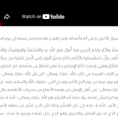
رسول الأمين, وعلى آله وأصحابه, ومن اهتدى بهديه وعمل بسنته إلى يوم الد
ْتَةُ وَالدَّمُ وَلَحْمُ الْخِنزِيرِ وَمَا أُهِلَّ لِغَيْرِ اللَّهِ بِهِ وَالْمُنْخَنِقَةُ وَالْمَوْقُوذَةُ وَالْمُتَر
ى النُّصُبِ وَأَنْ تَسْتَقْسِمُوا بِالأَزْلامِ ذَلِكُمْ فِسْقٌ الْيَوْمَ يَئِسَ الَّذِينَ كَفَرُوا مِنْ دِينِكُ
عَلَيْكُمْ نِعْمَتِي وَرَضِيتُ لَكُمُ الإِسْلامَ دِينًا فَمَنِ اضْطُرَّ فِي مَخْمَصَةٍ غَيْرَ مُتَجَانِفٍ ل
لآيات الفريدة في كتاب الله -تبارك وتعالى- التي بيَّن الله -تبارك وتعالى-
 يوم عرفة في يوم الحج الأكبر يوم حج النبي -صلوات الله والسلام عليه- في
-تبارك وتعالى- على أهل الإيمان من بهيمة الأنعام من محرمات الأطعمة, قال
ا مبني لِما لم يُسَمَّى فاعله, ولا شك أنه المُحَرِّم هو الله -تبارك وتعالى-؛ لأنه لا يح
وح الأمر, كأنه لا حاجة إلى ذكر المُحَرِّم وذلك لأن الذي يُحرِّم من بداهة الأم
فهو الذي له حق التحليل والتحريم, وهو الذي يحل لعباده ويحرم ما يشاء -سب