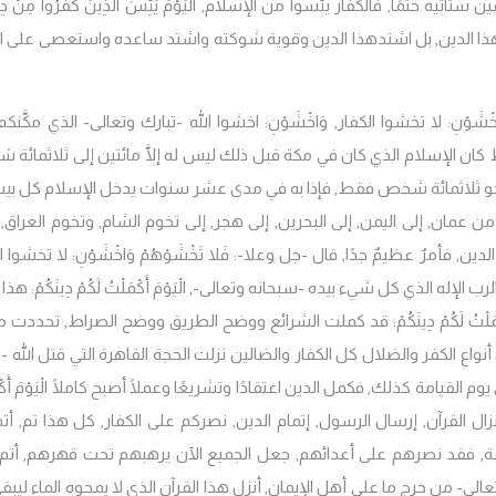
يه حتمًا, فالكفار يئسوا من الإسلام, الْيَوْمَ يَئِسَ الَّذِينَ كَفَرُوا مِنْ دِين
ا الدين, بل اشتدهذا الدين وقوية شوكته واشتد ساعده واستعصى على ال
اخْشَوْنِ
: لا تخشوا الكفار, وَاخْشَوْنِ: اخشوا الله -تبارك وتعالى- الذي مكَّنك
ان الإسلام الذي كان في مكة قبل ذلك ليس له إلَّا مائتين إلى ثلاثمائة
 نحو ثلاثمائة شخص فقط, فإذا به في مدى عشر سنوات يدخل الإسلام كل بي
من عمان, إلى اليمن, إلى البحرين, إلى هجر, إلى تخوم الشام, وتخوم العراق, 
فأمرٌ عظيمٌ جدًا, قال -جل وعلا-: فَلا تَخْشَوْهُمْ وَاخْشَوْنِ: لا تخشوا ا
إله الذي كل شيء بيده -سبحانه وتعالى-, الْيَوْمَ أَكْمَلْتُ لَكُمْ دِينَكُمْ: هذا 
ْمَلْتُ لَكُمْ دِينَكُمْ: قد كملت الشرائع ووضح الطريق ووضح الصراط, تحددت 
أنواع الكفر والضلال كل الكفار والضالين نزلت الحجة القاهرة التي قتل الله -
لقيامة كذلك, فكمل الدين اعتقادًا وتشريعًا وعملًا أصبح كاملًا الْيَوْمَ أَكْم
السابغة بإنزال القرآن, إرسال الرسول, إتمام الدين, نصركم على الكفار, كل هذا تم, أتم
عمة, فقد نصرهم على أعدائهم, جعل الجميع الآن يرهبهم تحت قهرهم, أتم
- من حرج ما على أهل الإيمان, أنزل هذا القرآن الذي لا يمحوه الماء ليبقى