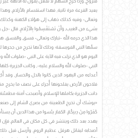
فتزوج, وإذا خرج السهم لا تفعل يقول له الألهة غير 
يعيد القرعة مرة ثانية, فهذا استقسام بالأزلام, وهذ
وتعالى- وفيه كذلك ذهاب إلى هؤلاء الكهنة وكذلك ا
بشيء من الغيب, وَأَنْ تَسْتَقْسِمُوا بِالأَزْلامِ, قا
هذا الذي حرمه الله -تبارك وتعالى- فسق, والفسق: 
سمَّها النبي الفويسقة؛ وذلك لأنها تخرج من جحرها لتعيث الفسا
اليوم هو الذي نزلت فيه الآية على النبي -صلوات الل
النبي -صلوات الله والسلام عليه-, وكانت الجزيرة كل
أعداءه من اليهود الذين كانوا بالذل والخسار, وقد أُج
فلاحون الأرض يفلحونها أُجراء على نصف ما يخرج منه
دانت الجزيرة بكاملها للإسلام, وأصبحت آمنة مطمئنة 
«يوشك أن تخرج الظعينة من بصرى الشام إلى صنعاء اليمن 
كَفَرُوا مِنْ دِينِكُمْ: الكفار يئسوا من هذا الدين أن
يهدد بعد ذلك وينتشر في كل مكان في العالم, فإن ا
أصحابه ليقاتل هرقل عظيم الروم, وأرسل قبل ذلك