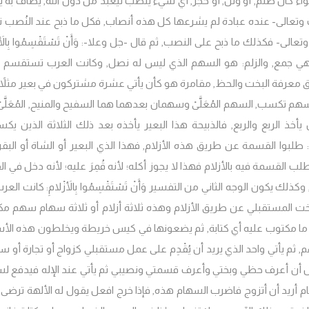
 كان صنم, أو وثن, أو حجر, أي شيء ينصب ليعبد من دون الله, يطاف به يُتَبَ
ك وتعالى- عنده عبادة لم يشرعها كل هذه أنصاب, فكل ما ذبح عند النُصب تقَ
عالى- فكذلك ما ذبح على النصب, ثم قال -جل وعلا-: وَأَنْ تَسْتَقْسِمُوا بِالأَزْ
ها زلم وهي جمع, والزلم: هو السهم الذي ليس له نصل, وكانت العرب تستقسم 
يق معرفة البخت والحظ, مقامرة هو كأن يأتي عشرة مشتركون في بعير مثلاً
كسب, السهم المُعَلَّىْ وسهمان بعدهما هما السفيح والمنيح, المُعَلَّىْ
خذ الربع والربع, فالذبيحة هذا البعير يأخذه بعد ذلك الثلاثة الذين يكس
طلبوا القسمة عن طريق هذه الأزلام, فهذا الذي البعير أو الشاة أو البقر
لب القسمة فيه بالأزلام فهذا لا يجوز أكله؛ لأنه قُمِرَ عليه؛ لأنه دخل في ا
يكون الوجه الثاني من التفسير وَأَنْ تَسْتَقْسِمُوا بِالأَزْلامِ: كانت العر
بخت المستقبلي عن طريق الأزلام وهذه ثلاثة أزلام أو ثلاثة سهام سهم م
ا مكتوب عليه أي كتابة, ثم يضعونها في كيس خريطة ويخلطون هذه الأ
ثم يأتي واحد الذي يريد أن يُقْدِم على عمل مستقبلي كزواج أو تجارة أو سف
ل أن أعرف حظي وبختي وأعرف قسمتي ونصيبي ثم يأتي عند الإله فيدفع لس
م أريد أن أتزوج فاضرب السهام هذه, فإذا خرج افعل يقول له الألهة ترضى