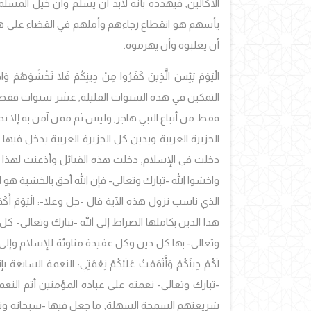
الأكَّالين, فيهدده بأنه لابد أن يسلم وأن خيل المسلمين ستات
يأسهم هو انقطاع رجاءهم وأملهم في القضاء على هذ
أن يغلبوه وأن يهزموه.
الْيَوْمَ يَئِسَ الَّذِينَ كَفَرُوا مِنْ دِينِكُمْ فَلا تَخْشَوْهُمْ وَ
التمكين في هذه السنوات القليلة, عشر سنوات فقط ك
فقط من أتباع النبي هاجر, وليس ثم ممن آمن به إلا
الجزيرة العربية ويدين كل الجزيرة العربية يدخل فيها 
دخلت في الإسلام, دخلت هذه القبائل وأذعنت لهذا الدين, 
واخشوا الله -تبارك وتعالى- فإن الله أحق بالخشية هو الرب ال
الذي ناسب نزول هذه الآية قال -جل وعلا-: الْيَوْمَ أَك
هذا الدين بكاملها الصراط إلى الله -تبارك وتعالى- كل 
وتعالى- بها كل دين وكل عقيدة مناوئة للإسلام وإلى يوم ا
لَكُمْ دِينَكُمْ وَأَتْمَمْتُ عَلَيْكُمْ نِعْمَتِي: النعمة 
-تبارك وتعالى- نعمته على عباده المؤمنين أتم الن
شريعتهم السمحة السهلة, ما جعل فيها -سبحانه وتعالى