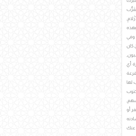
رَّك
رُّب
لامِ,
بهذه
 وفي
 كان
بون,
ة أي
لقرعة
ب لها
كتوب
سهم,
ر أو
ادنه
 عنك