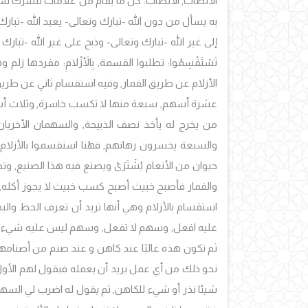
الأنصاب, الأنصاب: كل ما يُقام من علامات للشرك سواء
به يسأل من دون الله -تبارك وتعالى- يعبد الله -تبار
إلى غير الله -تبارك وتعالى- وذبح على غير الله -تبارك وت
تَسْتَقْسِمُوا: تطلبوا القسمة, بِالأَزْلامِ: مفرد
الأزلام عن طريق القمار, وفيه استقسام ثاني عن طر
عشرة أسهم, سبعة منها لا تكسب خاسرة, وثلاث أسهم ت
من يخرج له يأخذ نصف الذبيحة, والسهمان الأخريان يأ
والسبعة يخسرون رهانهم, فهُنا استقسموا بالأزلام: 
حيوان من الأنعام يُشْتَرَىْ ويصنع فيه هذا الصنيع, وتط
والقمار فأصبح خبيث أصبح كسب خبيث لا يجوز أكله, وكذلك 
استقسام بالأزلام وهي أنها تريد أن تعرف الحظ وال
عليه افعل, وسهم لا تفعل, وسهم ليس عليه شيء م
ثم تكون هذه غالبًا عند كاهن و عند صنم من أصنامهم, 
نحو ذلك من أي عمل يريد أن يعمله فيقول لهم الأو
شيئا نذر أو شيء للكاهن, ثم يقول له اضرب لي السها