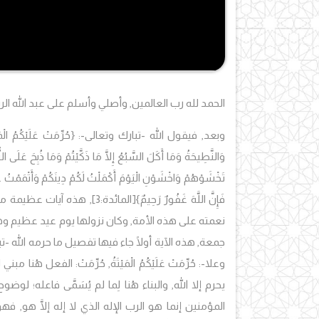
الحمد لله رب العالمين, وأصلي وأسلم على عبد الله ال
وبعد, فيقول الله -تبارك وتعالى-:
{حُرِّمَتْ عَلَيْكُمُ الْمَي
وَالنَّطِيحَةُ وَمَا أَكَلَ السَّبُعُ إِلَّا مَا ذَكَّيْتُمْ وَمَا ذُبِحَ عَلَ
تَخْشَوْهُمْ وَاخْشَوْنِ الْيَوْمَ أَكْمَلْتُ لَكُمْ دِينَكُمْ وَأَتْمَمْتُ 
فَإِنَّ اللَّهَ غَفُورٌ رَحِيمٌ}
[المائدة:3], هذه
آيات عظيمة من ا
نعمته على هذه الأمة, وكان نزولها يوم عيد عظيم وهو
جمعة, هذه الآية أولًا جاء فيها تفصيل ما حرمه الله 
وعلا-: حُرِّمَتْ عَلَيْكُمُ الْمَيْتَةُ, حُرِّمَتْ: الفعل هُن
يحرم إلا الله, والبناء هُنا لِما لم يُسَمَّى فاعله؛ لوض
المؤمنين إنما هو الرب الإله الذي لا إله إلَّا هو, 