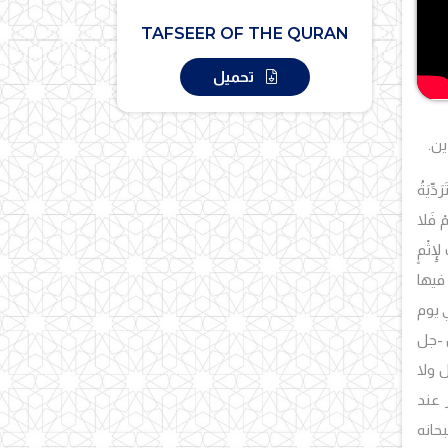
TAFSEER OF THE QURAN
تحميل
ين.
َدِّيَةُ
مْ فَلا
ِإِثْمٍ
 فيها
 يوم
 -جل
ل ولا
ر عند
حانه