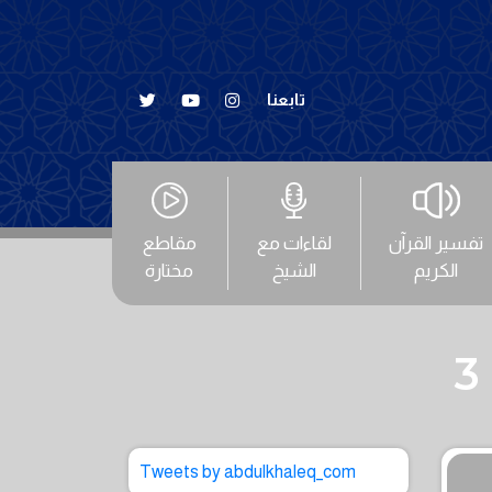
تابعنا
تفسير القرآن
لقاءات مع
مقاطع
الكريم
الشيخ
مختارة
Tweets by abdulkhaleq_com