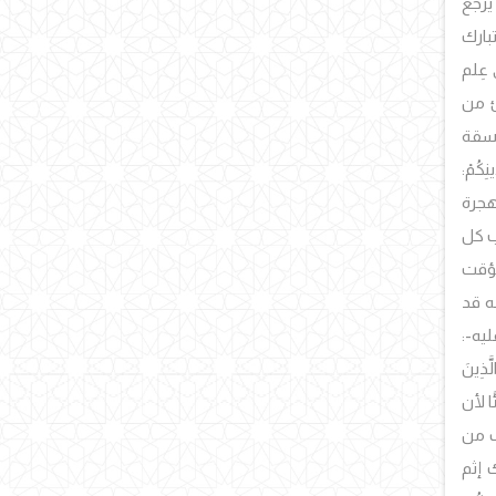
يرجع
بارك
عِلم
شئ من
يسقة
كُمْ:
هجرة
ب كل
مؤقت
ه قد
يه-:
ذِينَ
ا لأن
ف من
 إثم