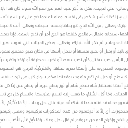
 وتعالى- علي الذبيحة, فكل ما ذُكِرَ عليه اسم غير اسم الله سواء كان هذا بال
كان سِرًا كذلك أسر شخص في نفسه, وعلمنا عندما ذبح على غير اسم الله -ت
بارك وتعالى-, فإن الله الذي هو يحلها باسمه -سبحانه وتعالى- أنت لا تذبحها
 خلقها -سبحانه وتعالى-, فالذي خلقها هو الذي أمر أن تذبح باسمه, فإذا ذبحت 
محرمات, ثم ذكر الله -تبارك وتعالى- بعض الميتات التي تموت بغير ال
ء تخنق باليد أو بحبل أو تخنق نفسها أو تدخل رأسها في مكان ضيق فتختنق فتموت
رب على الرأس؛ ضرب يقتل, كأن تضرب بعصا أو تضرب بمطرقة أو تؤخذ وتضرب ر
وذة المضروبة على رأسها ضربة تقتلها, وَالْمُتَرَدِّيَةُ: التردي هو السقو
ي كسطح أو جبل ثم تقع فتموت بوقعتها هذه, سواء كان هي تردت بنفسه
نطح أختها فتقتلها, شاة تنطح شاة, أو ثور ينطح غيره, أو ينطح عنز, إذًا كل م
ات, وَمَا أَكَلَ السَّبُعُ: ما ذهب إليه السبع يفترسها, والسباع كل ذي ناب
اه قد قتله فهذا لا شك أنه ميتة, قال -جل وعلا -: إِلَّا مَا ذَكَّيْتُمْ: إلَّا هُ
ذكورات, أي إلَّا ما أدركتموه من هذه المذكورات فزكيتموه ومعنى زكيتموه
ح وإخراج الدم من عروقه, ثم قال -جل وعلا-: وَمَا ذُبِحَ عَلَى النُّصُبِ: يذب