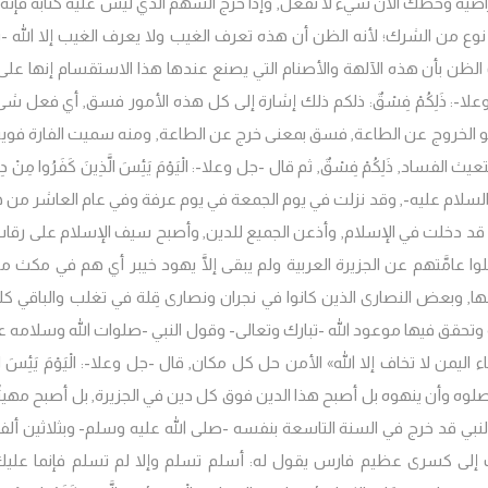
راضية وحظك الآن سيء لا تفعل, وإذا خرج السهم الذي ليس عليه كتابة فإنه 
ا نوع من الشرك؛ لأنه الظن أن هذه تعرف الغيب ولا يعرف الغيب إلا الله -ت
لظن بأن هذه الآلهة والأصنام التي يصنع عندها هذا الاستقسام إنها على 
ل -جل وعلا-: ذَلِكُمْ فِسْقٌ: ذلكم ذلك إشارة إلى كل هذه الأمور فسق, أي فعل 
هو الخروج عن الطاعة, فسق بمعنى خرج عن الطاعة, ومنه سميت الفارة فو
د, ذَلِكُمْ فِسْقٌ, ثم قال -جل وعلا-: الْيَوْمَ يَئِسَ الَّذِينَ كَفَرُوا مِنْ دِينِ
ه والسلام عليه-, وقد نزلت في يوم الجمعة في يوم عرفة وفي عام العاشر من 
ها قد دخلت في الإسلام, وأذعن الجميع للدين, وأصبح سيف الإسلام على رقا
ْلوا عامَّتهم عن الجزيرة العربية ولم يبقى إلَّا يهود خيبر أي هم في مكث 
ا, وبعض النصارى الذين كانوا في نجران ونصارى قِلة في تغلب والباقي كل
وتحقق فيها موعود الله -تبارك وتعالى- وقول النبي -صلوات الله وسلامه عل
لا تخاف إلا الله» الأمن حل كل مكان, قال -جل وعلا-: الْيَوْمَ يَئِسَ الَّ
 يستأصلوه وأن ينهوه بل أصبح هذا الدين فوق كل دين في الجزيرة, بل أصبح مهيئً
لنبي قد خرج في السنة التاسعة بنفسه -صلى الله عليه وسلم- وبثلاثين أل
 إلى كسرى عظيم فارس يقول له: أسلم تسلم وإلا لم تسلم فإنما عليك