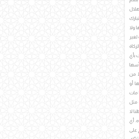
إهلال
بارك
 ولا
لغير
زكاة
 بأي
أسها
ط من
ا أو
ا مات
 مثل
نا لا
: أي
ح على