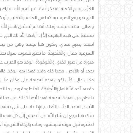
العُزَّى, بسم الكعبة, فتذكر اسمًا غير اسم الله -تبارك
الذي هو رفع الصوت به كما هي العادة والتغليب, أو 
وتعالى- فهذه نجسة وذلك أنها لم تُستَحل باسم الله -ت
تتسلط على هذه البهيمة إلَّا إذا أباحها الله لك الذي
اسمه يصبح تعدي, وتكون هنا نجسة وهي من جملة ال
الشرعية, فقال: وَالْمُنْخَنِقَةُ: ما تخنق فتموت سوا
صورة من صور الخنق, وَالْمَوْقُوذَةُ: الوقذ هو الض
بحجر أو بالأرض, فهذا كله وقيذ فهذا هو الوقذ, فالموق
مكان عالِى, كأن تكون هذه البهيمة على مكان عال
دفعها أحد فألقاها, وَالنَّطِيحَةُ: المنطوحة وهي ما ت
بالنطح من بهيمة لبهيمة فهذا أيضا كذلك من جملة الميت
الأسد, الفهد, الذئب, الثعلب, فإذا عاد على شيء فنهشه ووجدن
شك هنا ترجع إن شاء الله عل الصحيح إلى كل هذه الم
لحقتوه قبل موته فذبحتموه ومات بالزكاة الشرعية أي بالذب