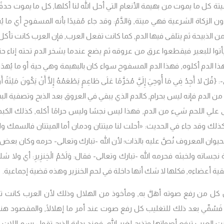
ُ الْمَيْتَةُ: الميتة كل ما يموت من بهيمة الأنعام التي أحل الله لنا أكلها, كل ما يموت حدف
لزكاة الشرعية فهي ميتة, وَالدَّمُ: وقد جاء مُقيدًا بأنه المسفوح أي ما ي
 الذبيحة ثم يتلقى فيها الدم, كما كانت تفعل العرب, فإن العرب كانت تأكل 
يأتوا للبعير فيقطعوا عرق من عروقه ثم يضع عندما يشخر الدم تحته إناء حتى
هذا الدم أكلوه, فهذا الدم المسفوح سواء كان بالبهيمة وهي حية أو ما يُهدَر
دُ فِي مَا أُوحِيَ إِلَيَّ مُحَرَّمًا عَلَى طَاعِمٍ يَطْعَمُهُ إِلَّا أَنْ يَكُونَ مَيْتَةً أَوْ
ك من الدم فإنه ليس بحرام, كالدم الذي يبقي في العروق بعد الذبح وتصفية الب
علي اللحم شيء من الدم, فهذا ليس نجسًا وليس حرامًا أكله, كذلك الكبد
ذلك وقد جاء في الحديث: «أحلت لنا ميتتان ودمان أما الميتتان فالسمك وال
نزير الحيوان المعروف نُصَّ عليه بالذات؛ لأن الله -تبارك وتعالى- حرمه وكان بع
اته ولخبثه فحرمه الله -تبارك وتعالى- فقال: وَلَحْمُ الْخِنزِيرِ: أي ولا ش
ية أعضاءه, فكلها لا شك أنها داخلة في لحم الخنزير وهذه قضية إجماعية.
 كل من رفع صوته أهَلَّ به, ومأخوذ من الهلال وذلك لأن العرب كانت تت
 فَسُمِّي بعد ذلك للتغليب كل رفع صوت عند أمر ما إهلالًا, والمقصود هنا: و
ه كما كانت العرب ترفع أصواتها وتذبح لغير الله, فعند بداية الذبح تقول بسم اللات