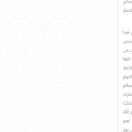
ِكُم:
كفار
م هذا
 شخص
ت في
كلها
لكفار
اليوم
معالم
تبارك
َلْتُ
 الله
 لهم
 نور