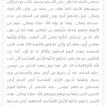
تسايس لأنبياء كما قال -صلى الله عليه وسلم- كانت بنو إسرائيل
يسوسهم الأنبياء كلما هلك نبي خلفه نبي فكان الله-تبارك
وتعالى- جعل قادتهم أنبياء يوحى إليهم من السماء من عنده
-سبحانه وتعالى- وهذا لم يؤته الله -تبارك وتعالى- قوم من
الأقوام مثلهم, ولذلك فضَّلهم عن العالمين بهذا كما في قول
الله: {يَا بَنِي إِسْرَائِيلَ اذْكُرُوا نِعْمَتِيَ الَّتِي أَنْعَمْتُ عَلَيْكُمْ وَأَوْفُوا
بِعَهْدِي أُوفِ بِعَهْدِكُمْ وَإِيَّايَ فَارْهَبُونِ}
[البقرة:40]:
لهذه المنن
العظيمة وهذه النعم السابغة, وَآتَاكُمْ مَا لَمْ يُؤْتِ أَحَدًا مِنَ
الْعَالَمِينَ, ثم قال لهم: {يَا قَوْمِ ادْخُلُوا الأَرْضَ الْمُقَدَّسَةَ الَّتِي كَتَبَ
اللَّهُ لَكُمْ}
[المائدة:21]
: كان هذا قول وهذا التذكير من موسى
-عليه السلام- بعد أن خرجوا من أرض مصر وأصبحوا في برية
سيناء, وتهيئوا لدخول الأرض المقدسة أرض الشام أرض
فلسطين فدعاهم موسى -عليه السلام- أن يقاتلوا القوم
الكفرين الذين فيها ويجلوهم ويورثهم الله -تبارك وتعالى- هذه
الأرض, يَا قَوْمِ ادْخُلُوا الأَرْضَ الْمُقَدَّسَةَ: المطهرة, أرض قدسها