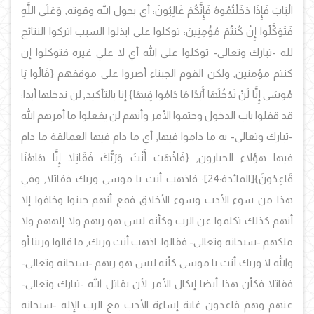
الْبَابَ فَإِذَا دَخَلْتُمُوهُ فَإِنَّكُمْ غَالِبُونَ: أي بحول الله وقوته, وَعَلَى اللَّهِ
فَتَوَكَّلُوا إِنْ كُنتُمْ مُؤْمِنِينَ: توكلوا على ابذلوا السبب اتركوا النتائج
لله -تبارك وتعالى- توكلوا على الله أي لا علي غيره فتوكلوا إن
كنتم مؤمنين, ولكن القوم الجبناء أصروا على موقفهم {قَالُوا يَا
مُوسَى إِنَّا لَنْ نَدْخُلَهَا أَبَدًا مَا دَامُوا فِيهَا} إنا بالتأكيد, لن ندخلها أبدا:
قد قفلوا باب الدخول وحتموا الأمر وأنهم لن يفعلوا ما أمرهم الله
-تبارك وتعالى- به ما داموا فيها, أي ما دام فيها العمالقة ما دام
فيها هؤلاء الجبارون, {فَاذْهَبْ أَنْتَ وَرَبُّكَ فَقَاتِلا إِنَّا هَاهُنَا
قَاعِدُونَ}[المائدة:24]: فاذهب أنت يا موسى وربك فقاتلا, وفي
هذا من سوء الأدب وسوء الأخلاق فمع أنهم جبنوا وخافوا إلا
أنهم كذلك تكلموا عن الرب وكأنه ليس هو ربهم ولا إلههم ولا
ملكهم -سبحانه وتعالى- فقالوا: اذهب أنت وربك, ما قالوا وربنا أو
والله لا وربك أنت يا موسى كأنه ليس هو ربهم -سبحانه وتعالى-
فقاتلا فكأن هذا أيضا إيكال الأمر لأن يقاتل الله -تبارك وتعالى-
عنهم وهم قاعدون غاية إساءة الأدب مع الرب الإله -سبحانه