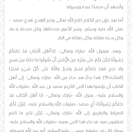
وأشهد أن محمدًا عبده ورسوله.
أما بعد, فإن حير الكلام كلام الله تعالى, وخير الهدي هدي محمد –
صلى الله عليه وسلم-, وشر الأمور محدثاتها, وكل محدثة بدعة,
وكل بدعة ضلالة, وكل ضلالة في النار.
وبعد, فيقول الله -تبارك وتعالى-:
{يَا أَهْلَ الْكِتَابِ قَدْ جَاءَكُمْ
رَسُولُنَا يُبَيِّنُ لَكُمْ عَلَى فَتْرَةٍ مِنَ الرُّسُلِ أَنْ تَقُولُوا مَا جَاءَنَا مِنْ بَشِيرٍ
وَلا نَذِيرٍ فَقَدْ جَاءَكُمْ بَشِيرٌ وَنَذِيرٌ وَاللَّهُ عَلَى كُلِّ شَيْءٍ قَدِيرٌ}
[المائدة:19]:
هذا نداءٌ بعد نداء من الله -تبارك وتعالى- إلى أهل
الكتاب أن يؤمنوا بهذا النبي الكريم محمد بن عبد الله -صلوات الله
والسلام عليه-, يقول الله -تبارك وتعالى-: {يَا أَهْلَ الْكِتَابِ قَدْ
جَاءَكُمْ رَسُولُنَا}: أي محمد -صلوات الله والسلام عليه-, يُبَيِّنُ لَكُمْ:
الصراط والطريق إلى الله -تبارك وتعالى-, يُبَيِّن لكم ما كنتم
تختلفون فيه, قد جاء هذا النبي بعينه -صلوات الله والسلام عليه-
سواء كان من حقيقة عيسى -عليه السلام- أنه عبد الله ورسوله,