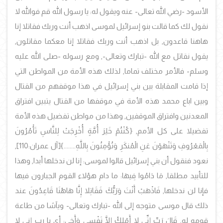
الأسود -رضي الله تعالى- عنه ويقول له: يا رسول الله قم فوالله لا
نقول لك كما قالت بنو إسرائيل لموسى اذهب أنت وربك فقاتلا إنا
هاهنا قاعدون, بل اذهب أنت وربك فقاتلا إنا معكما مقاتلون,
يقول نقاتل مع الله -تبارك وتعالى-, ومع رسوله -صلى الله عليه
وسلم- فالأمر مختلف تماما, لذلك هذه الأمة من المواطن التي
إذا قامت المقابلة بين بني إسرائيل في هذا موقفهم من القتال
وبين اباع محمد هذه الأمة في موقفها من القتال يتبين افتراق
المعدنين وافتراق الموقفين, وهذا من مواطن تفضيل هذه الأمة
تفضيلا على كل الأمم, {كُنْتُمْ خَيْرَ أُمَّةٍ أُخْرِجَتْ لِلنَّاسِ تَأْمُرُونَ
بِالْمَعْرُوفِ وَتَنْهَوْنَ عَنِ الْمُنكَرِ وَتُؤْمِنُونَ بِاللَّهِ........}[آل عمران:110],
نعود فنقول أن بني إسرائيل قالوا لموسى: إنا لن ندخلها أبدا, وهذا
للتأبيد مطلقا, مَا دَامُوا فِيهَا: ما دام هؤلاء القوم الجبارون فيها
فإنا لن ندخلها, فَاذْهَبْ أَنْتَ وَرَبُّكَ فَقَاتِلا إِنَّا هَاهُنَا قَاعِدُونَ عند
ذلك قال موسى متوجه إلى الله -تبارك وتعالى- ويآسًا من طاعة
قومه له, قَالَ رَبِّ إِنِّي لا أَمْلِكُ إِلَّا نَفْسِي وَأَخِي: أي يا رب إني لا