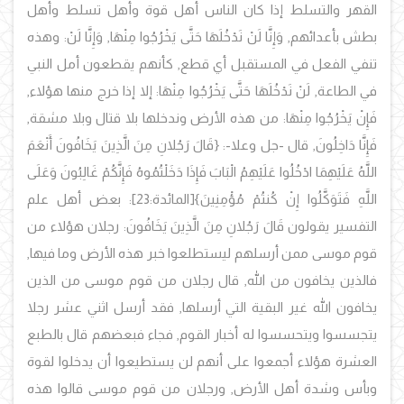
القهر والتسلط إذا كان الناس أهل قوة وأهل تسلط وأهل
بطش بأعدائهم, وَإِنَّا لَنْ نَدْخُلَهَا حَتَّى يَخْرُجُوا مِنْهَا, وَإِنَّا لَنْ: وهذه
تنفي الفعل في المستقبل أي قطع, كأنهم يقطعون أمل النبي
في الطاعة, لَنْ نَدْخُلَهَا حَتَّى يَخْرُجُوا مِنْهَا: إلا إذا خرج منها هؤلاء,
فَإِنْ يَخْرُجُوا مِنْهَا: من هذه الأرض وندخلها بلا قتال وبلا مشقة,
فَإِنَّا دَاخِلُونَ, قال -جل وعلا-: {قَالَ رَجُلانِ مِنَ الَّذِينَ يَخَافُونَ أَنْعَمَ
اللَّهُ عَلَيْهِمَا ادْخُلُوا عَلَيْهِمُ الْبَابَ فَإِذَا دَخَلْتُمُوهُ فَإِنَّكُمْ غَالِبُونَ وَعَلَى
اللَّهِ فَتَوَكَّلُوا إِنْ كُنتُمْ مُؤْمِنِينَ}
[المائدة:23]
: بعض أهل علم
التفسير يقولون قَالَ رَجُلانِ مِنَ الَّذِينَ يَخَافُونَ: رجلان هؤلاء من
قوم موسى ممن أرسلهم ليستطلعوا خبر هذه الأرض وما فيها,
فالذين يخافون من الله, قال رجلان من قوم موسى من الذين
يخافون الله غير البقية التي أرسلها, فقد أرسل اثني عشر رجلا
يتجسسوا ويتحسسوا له أخبار القوم, فجاء فبعضهم قال بالطبع
العشرة هؤلاء أجمعوا على أنهم لن يستطيعوا أن يدخلوا لقوة
وبأس وشدة أهل الأرض, ورجلان من قوم موسى قالوا هذه