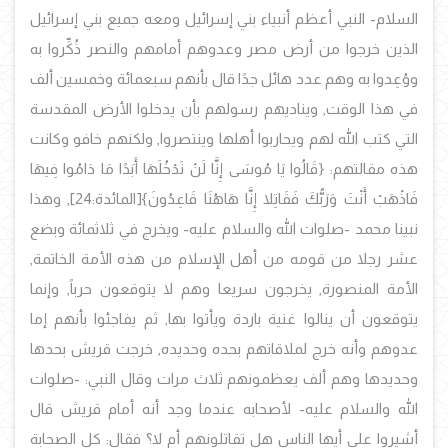
السلام- النبي أعظم أنبياء بني إسرائيل ومعه جميع بني إسرائيل
الذين خرجوا من أرض مصر وعدوهم أمامهم والنصر ذُكِّروا به
ووُعِدوا به وهم عدد هائل جدًا قال بأنهم سبعمائة وخمسين ألف
في هذا الوقت, ويناديهم رسولهم بأن يدخلوا الأرض المقدسة
التي كتب الله لهم ويحاربوا أهلها وينتصروا, ولكنهم خافو وكانت
هذه مقالتهم: {قَالُوا يَا مُوسَى إِنَّا لَنْ نَدْخُلَهَا أَبَدًا مَا دَامُوا فِيهَا
فَاذْهَبْ أَنْتَ وَرَبُّكَ فَقَاتِلا إِنَّا هَاهُنَا قَاعِدُونَ}[المائدة:24], وهذا
نبينا محمد -صلوات الله والسلام عليه- ويخرج في ثلاثمائة وبضع
عشر رجلا من قومه من أهل الإسلام من هذه الأمة الخاتمة,
الأمة المنصورة, يخرجون سريعا وهم لا يتوقعون حرباً, وإنما
يتوقعون أن ينالوا غنية باردة ويأتوا بها, ثم يفاجئوا بأنهم إما
عدوهم وأنه خرج لملاقاتهم بحده وحديده, خرجت قريش بحدها
وحديدها وهم ألف يعظمونهم ثلاث مرات وقال النبي: -صلوات
الله والسلام عليه- لأصحابه عندما وجد أنه أمام قريش قال
أشيروا علي أيها الناس هل تقاتلونهم أم لا؟ فقال: كل الصحابة