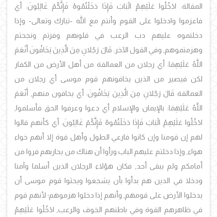
المقالة: ادْخُلُوا عَلَيْهِمُ الْبَابَ فَإِذَا دَخَلْتُمُوهُ فَإِنَّكُمْ غَالِبُونَ: أي
فاعزموا وادخلوا على القوم وأنتم مع الله -تبارك وتعالى- وإذا
دخلتموه عليهم دب الرعب في قلوبهم وفزتم ونجحتم
وهزمتموهم, وفي القول الآخر: قَالَ رَجُلانِ مِنَ الَّذِينَ يَخَافُونَ أَنْعَمَ
اللَّهُ عَلَيْهِمَا: أي رجلان من العمالقة من أهل الأرض من الكفار
لكن فيصير من الذين يخافونهم قوم موسى أي رجلان من
العمالقة قَالَ رَجُلانِ مِنَ الَّذِينَ يَخَافُونَ: أي يخافون منهم, أَنْعَمَ
اللَّهُ عَلَيْهِمَا: بالإيمان والإسلام أي دعوا وعرفوا الحق فأسلموا,
ادْخُلُوا عَلَيْهِمُ الْبَابَ فَإِذَا دَخَلْتُمُوهُ فَإِنَّكُمْ غَالِبُونَ: أي كأنهم قالوا
لهم إن قومنا وإن كانوا فارعي الطول وأهل قوة إلا أنهم خواء
هواء, وإذا دخلتم عليهم الباب ورأوا أن هناك من يحاربهم فروا من
أمامكم ولم يبقى أحد, فكان هؤلاء الرجلان الذين أسلما وآمنا
ودخلا في الدين هم بدأوا بأن يشجعوا ويحثوا قوم موسى أن
يدخلوا الأرض على قومهم, وأنهم إذا دخلوا هزموهم؛ لأنهم قوم
في ظاهرهم القوة وفي باطنهم الخوف والرعب, ادْخُلُوا عَلَيْهِمُ