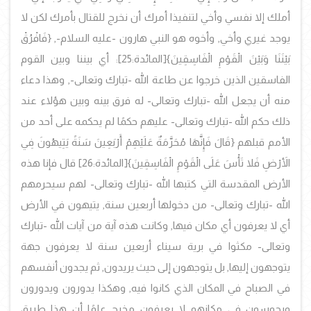
أملك إلا نفسي وأخي لتنفيذا أمرك أن نخرج للقتال بأمرك لكن لا
يوجد غيري وأخي, وأخوه هو النبي هارون -عليه السلام-, {فَافْرُقْ
بَيْنَنَا وَبَيْنَ الْقَوْمِ الْفَاسِقِينَ}[المائدة:25]: أي بيننا وبين القوم
الفاسقين الذين خرجوا عن طاعة الله -تبارك وتعالى-, وهذا دعاء
منه أن يجعل الله -تبارك وتعالى- له فرق بينه وبين هؤلاء عند
ذلك حكم الله -تبارك وتعالى- عليهم حكمًا لم يحكمه على أحد من
الأمم قبلهم {قَالَ فَإِنَّهَا مُحَرَّمَةٌ عَلَيْهِمْ أَرْبَعِينَ سَنَةً يَتِيهُونَ فِي
الأَرْضِ فَلا تَأْسَ عَلَى الْقَوْمِ الْفَاسِقِينَ}
[المائدة:26]
قال فإنا هذه
الأرض المقدسة التي كتبها الله -تبارك وتعالى- لهم سيحرمهم
الله -تبارك وتعالى- من دخولها أربعين سنة, يتيهون في الأرض
أي لا يعرفون أي مكان فيها, وكانت هذه آية من آيات الله -تبارك
وتعالى- مكثوا في برية سيناء أربعين سنة لا يعرفون جهة
يتوجهون إليها, بل يتوجهون إلى حيث يريدون, ثم يجدون أنفسهم
في الصباح في المكان الذي كانوا فيه, وهكذا يدورون ويدورون
ويحوسون في مكانهم لا يعرفون مخرج علمًا أن هذا طريق