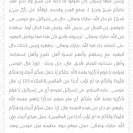
يرسل فيها رسول, {أَنْ تَقُولُوا مَا جَاءَنَا مِنْ بَشِيرٍ وَلا نَذِيرٍ فَقَدْ
جَاءَكُمْ بَشِيرٌ وَنَذِيرٌ }: قطع العذر والحجة, {وَاللَّهُ عَلَى كُلِّ شَيْءٍ
قَدِيرٌ}, ثم ذكر الله -تبارك وتعالى- حال بني إسرائيل مع موسى في
نكولهم عن القتال في سبيل الله, ولبيان هذا الحال أولًا: شهادة
من الله -تبارك وتعالى- لرسوله بالحق لأن هذا مما تواصل اليهود
على كتمانه جاء هنا الله -تبارك وتعالى- يظهره ويبين كذلك حال
اليهود مع رسلهم, وأنهم ليسوا أهل طوع وأهل استقامة,
وأهل شجاعة للقيام بالحق, قال -جل وعلا-: {وَإِذْ قَالَ مُوسَى
لِقَوْمِهِ يَا قَوْمِ اذْكُرُوا نِعْمَةَ اللَّهِ عَلَيْكُمْ إِذْ جَعَلَ فِيكُمْ أَنْبِيَاءَ وَجَعَلَكُمْ
مُلُوكًا وَآتَاكُمْ مَا لَمْ يُؤْتِ أَحَدًا مِنَ الْعَالَمِينَ}
[المائدة:20]:
إذ قال
موسى -عليه السلام- بني إسرائيل لقومه أي بني إسرائيل, يَا قَوْمِ
اذْكُرُوا نِعْمَةَ اللَّهِ عَلَيْكُمْ: أي قام فيهم مذكِّرًا إياهم بنعمة الله
عليهم, ثم ذكر من هذه النعمة قال: {إِذْ جَعَلَ فِيكُمْ أَنْبِيَاءَ وَجَعَلَكُمْ
مُلُوكًا وَآتَاكُمْ مَا لَمْ يُؤْتِ أَحَدًا مِنَ الْعَالَمِينَ}: جعل فيكم أنبياء, فإن
الله -تبارك وتعالى- جعل فيهم نبوة عظيمة قبل موسى وبعد