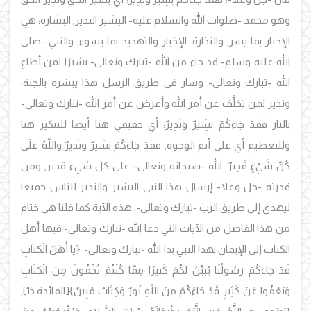
وهو محمد -صلوات الله والسلام عليه- البشير النذير, البشارة: هي
الإخبار بما يسر, والنذارة: الإخبار والتهديد بما يسوء, والنبي -صلى
الله عليه وسلم- قد جاء من الله -تبارك وتعالى- بشيرًا لمن أطاع
الله -تبارك وتعالى- وسار في طريق الرسل هذا يبشره بالجنة,
ونذير لمن تخلَّف عن أمر الله وأعرض عن أمر الله -تبارك وتعالى-
بالنار فَقَدْ جَاءَكُمْ بَشِيرٌ وَنَذِيرٌ: أي حقيقي هنا أيضا للتنكير هنا
وللتعظيم أي على أتم الوجوه, فَقَدْ جَاءَكُمْ بَشِيرٌ وَنَذِيرٌ وَاللَّهُ عَلَى
كُلِّ شَيْءٍ قَدِيرٌ: الله -سبحانه وتعالى- على كل شيء قدير, ومن
قدرته -جل وعلا- إرسال هذا النبي البشير والنذير للناس جميعا
ليهدي إلى طريق الرب -تبارك وتعالى-, هذه الآية كما قلنا هي ختام
من هذا الفاصل من الآيات التي دعا الله -تبارك وتعالى- فيها أهل
الكتاب إلى الإيمان بهذا النبي بدا الله -تبارك وتعالى-: {يَا أَهْلَ الْكِتَابِ
قَدْ جَاءَكُمْ رَسُولُنَا يُبَيِّنُ لَكُمْ كَثِيرًا مِمَّا كُنْتُمْ تُخْفُونَ مِنَ الْكِتَابِ
وَيَعْفُوا عَنْ كَثِيرٍ قَدْ جَاءَكُمْ مِنَ اللَّهِ نُورٌ وَكِتَابٌ مُبِينٌ}[المائدة:15],