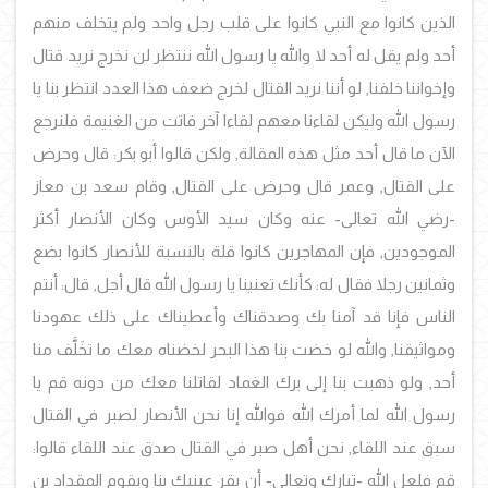
الذين كانوا مع النبي كانوا على قلب رجل واحد ولم يتخلف منهم
أحد ولم يقل له أحد لا والله يا رسول الله ننتظر لن نخرج نريد قتال
وإخواننا خلفنا, لو أننا نريد القتال لخرج ضعف هذا العدد انتظر بنا يا
رسول الله وليكن لقاءنا معهم لقاءا آخر فاتت من الغنيمة فلنرجع
الآن ما قال أحد مثل هذه المقالة, ولكن قالوا أبو بكر: قال وحرض
على القتال, وعمر قال وحرض على القتال, وقام سعد بن معاز
-رضي الله تعالى- عنه وكان سيد الأوس وكان الأنصار أكثر
الموجودين, فإن المهاجرين كانوا قلة بالنسبة للأنصار كانوا بضع
وثمانين رجلا فقال له: كأنك تعنينا يا رسول الله قال أجل, قال: أنتم
الناس فإنا قد آمنا بك وصدقناك وأعطيناك على ذلك عهودنا
ومواثيقنا, والله لو خضت بنا هذا البحر لخضناه معك ما تخَلَّف منا
أحد, ولو ذهبت بنا إلى برك الغماد لقاتلنا معك من دونه قم يا
رسول الله لما أمرك الله فوالله إنا نحن الأنصار لصبر في القتال
سبق عند اللقاء, نحن أهل صبر في القتال صدق عند اللقاء قالوا:
قم فلعل الله -تبارك وتعالى- أن يقر عينيك بنا ويقوم المقداد بن