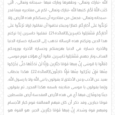
الله -تبارك وتعالى- وطهرها وبارك فيها -سبحانه وتعالى-, الَّتِي
كَتَبَ اللَّهُ لَكُمْ: كتبها الله -تبارك وتعالى- لكم في مقاديره فيما قدر
-سبحانه وتعالى- فجعل من مقاديره أن يسكنكم هذه الأرض, وَلا
تَرْتَدُّوا عَلَى أَدْبَارِكُمْ: كفارًا وجبناء تخافوا أن تقاتلوا, {وَلا تَرْتَدُّوا عَلَى
أَدْبَارِكُمْ فَتَنْقَلِبُوا خَاسِرِينَ}[المائدة:21]: تنقلبوا خاسرين إذا تركتم
هذا الدين وتركتم هذه الرسالة تذهب إلى الخسارة خسارة الدنيا
والآخرة خسارة في الدنيا بهزيمتكم وخسارة الآخرة بورودكم
العذاب ونار جهنم, فَتَنْقَلِبُوا خَاسِرِينَ, قالوا: أي هؤلاء قوم موسى,
{قَالُوا يَا مُوسَى إِنَّ فِيهَا قَوْمًا جَبَّارِينَ وَإِنَّا لَنْ نَدْخُلَهَا حَتَّى يَخْرُجُوا
مِنْهَا فَإِنْ يَخْرُجُوا مِنْهَا فَإِنَّا دَاخِلُونَ}[المائدة:22]: هكذا بخطاب
بعيد عن الأدب وعن الأخلاق لا يقولون يا نبي الله ولا يا رسول الله,
وإنما يقولون يا موسى منادينه باسمه هكذا المجرد, ثم يقولون
جبنًا وخوفًا إن فيها: أي في هذه الأرض المقدسة أرض فلسطين
قومًا جبارين, وقد ذكر أن كان فيهم العمالقة قوم كبار الأجسام
وفيهم قوة وشدة, إِنَّ فِيهَا قَوْمًا جَبَّارِينَ, الجبر: هو القوة هو