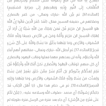
{يَهْدِي بِهِ اللَّهُ مَنِ اتَّبَعَ رِضْوَانَهُ سُبُلَ السَّلامِ وَيُخْرِجُهُمْ مِنَ
الظُّلُمَاتِ إِلَى النُّورِ بِإِذْنِهِ وَيَهْدِيهِمْ إِلَى صِرَاطٍ مُسْتَقِيمٍ}
[المائدة:61]
, ثم بيَّن الله -تبارك وتعالى- من كفر بالنصارى
وضلالهم في حقيقة المسيح فقال: {لَقَدْ كَفَرَ الَّذِينَ قَالُوا إِنَّ اللَّهَ
هُوَ الْمَسِيحُ ابْنُ مَرْيَمَ قُلْ فَمَنْ يَمْلِكُ مِنَ اللَّهِ شَيْئًا إِنْ أَرَادَ أَنْ
يُهْلِكَ الْمَسِيحَ ابْنَ مَرْيَمَ وَأُمَّهُ وَمَنْ فِي الأَرْضِ جَمِيعًا وَلِلَّهِ مُلْكُ
السَّمَوَاتِ وَالأَرْضِ وَمَا بَيْنَهُمَا يخْلُقُ مَا يَشَاءُ وَاللَّهُ عَلَى كُلِّ شَيْءٍ
قَدِيرٌ}
[المائدة:17]
, ثم أبطل الله -تبارك وتعالى- مقالتهم أنهم أبناء
الله وأحباؤه, وأنه لن يعذبهم مهما فعلوا وقالت اليهود والنصارى
أي كل منهم: {وَقَالَتِ الْيَهُودُ وَالنَّصَارَى نَحْنُ أَبْنَاءُ اللَّهِ وَأَحِبَّاؤُهُ قُلْ
فَلِمَ يُعَذِّبُكُمْ بِذُنُوبِكُمْ بَلْ أَنْتُمْ بَشَرٌ مِمَّنْ خَلَقَ يَغْفِرُ لِمَنْ يَشَاءُ
وَيُعَذِّبُ مَنْ يَشَاءُ وَلِلَّهِ مُلْكُ السَّمَوَاتِ وَالأَرْضِ وَمَا بَيْنَهُمَا وَإِلَيْهِ
الْمَصِيرُ}
[المائدة:18],
ثم في ختام هذا قال: {يَا أَهْلَ الْكِتَابِ قَدْ
جَاءَكُمْ رَسُولُنَا}: أي محمد -صلوات الله وسلامه عليه-, { يُبَيِّنُ لَكُمْ
عَلَى فَتْرَةٍ مِنَ الرُّسُلِ}: أي جاء بعد فترة من الرسل فترة طويلة لم