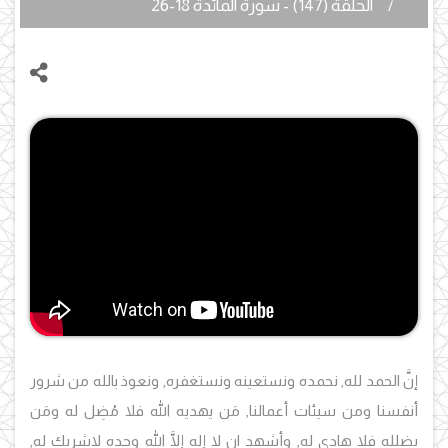
الحلقة (147) - سورة المائدة 18-26
إنَّ الحمد لله, نحمده ونستعينه ونستغفره, ونعوذ بالله من شرور
أنفسنا ومن سيئات أعمالنا, مَن يهديه الله فلا مُضِل له ومَن
يضلله فلا هادي له, وأشهد ان لا إله إلَّا الله وحده لاشريك له,