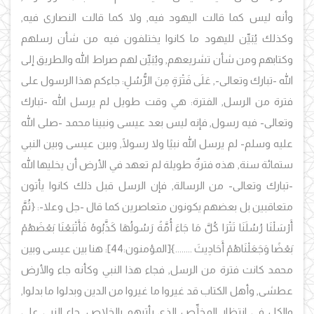
وأنه ليس كما قالت اليهود فيه, ولا كما قالت النصارى فيه,
وكذلك يُبَيِّن لليهود ما كانوا يختلفون فيه من شأن رسلهم
وكتابهم ومن شأن تشريعهم, ويُبَيِّن لهم صراط الله والطريق إلى
الله -تبارك وتعالى-, عَلَى فَتْرَةٍ مِنَ الرُّسُلِ: جاءكم هذا الرسول على
فترة من الرسل, الفترة: هي وقت طويل لم يرسل الله -تبارك
وتعالى- فيه رسول, فإنه ليس بعد عيسى ونبينا محمد -صلى الله
عليه وسلم- لم يرسل الله نبيًا ولا رسولًا, وبين عيسى وبين النبي
ستمائة سنة, هذه فترةٌ طويلة لم تعهد في الأرض أن يخليها الله
-تبارك وتعالى- من الرسالة, فإن الرسل قبل ذلك كانوا يأتون
متعاقبين بل بعضهم يكونون متعاصرين كما قال -جل وعلا-: {ثُمَّ
أَرْسَلْنَا رُسُلَنَا تَتْرَا كُلَّ مَا جَاءَ أُمَّةً رَسُولُهَا كَذَّبُوهُ فَأَتْبَعْنَا بَعْضَهُمْ
بَعْضًا وَجَعَلْنَاهُمْ أَحَادِيثَ ........}
[المؤمنون:44]
:
هنا بين عيسى وبين
محمد كانت فترة من الرسل, فجاء هذا النبي وكأنه جاء والأرض
عطشى, وأهل الكتاب قد غيروا ما غيروا من الدين وبدلوا ما بدلوا,
والكل في انتظار المخلِّص الذي يأتيهم بالخلاص, جاء النبي على