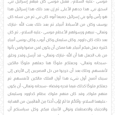
موسى -عليه السلام-, فقبل موسى كان فيهم إسرائيل نبي,
اسحق نبي, هذا جدهم الأعلى, ثم إن بعد ذلك هذا إسرائيل هذا
هو رأس وأبو بني إسرائيل جميعا أبوه كان نبي, ثم من نسله كان
يوسف وكان من الأسباط أنبياء, ثم بعد ذلك بعث الله -تبارك
وتعالى- نبيهم ورسولهم الأعظم موسى -عليه السلام-, ثم كان
بعد ذلك كان داوود, وكان سليمان وكان أيوب, وكان يونس, أنبياء
كثيرة جعل فيكم أنبياء, هنا ممكن أن يكون لمن مضوا ولمن يأتوا
من باب الجعل هنا أن الله -تبارك وتعالى- قد أرسل وقدر وخلق
-سبحانه وتعالى- وجعلكم ملوكًا هنا جعلهم ملوكًا مالكين
لأنفسهم, وذلك بعد أن خرجوا من ذل المصريين إلى الأرض إلى
سيناء أصبح أول شيء هذا أول الملك مالكين لأنفسهم, ثم
جعلكم ملوكًا كذلك فيما قدره وقضاه -سبحانه وتعالى- أن يكون
منهم ملوك, وقد كان منهم ملوك عظام كداوود وسليمان
-عليهما السلام- وَآتَاكُمْ مَا لَمْ يُؤْتِ أَحَدًا مِنَ الْعَالَمِينَ: من الهداية
والاجتباء والاصطفاء وتوالي الأنبياء فيكم, وكل سياستكم أن