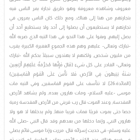
معروف وشاهده معروفة وهو طريق تجارة يمر الناس فيه
بتجارتهم من هنا إلى هناك, ومع ذلك كان الناس يمرون في
تجارتهم لا يستطيعون أن يصلوا إلى أحد ولا يستطيع أحد أن
يصل إليهم, وبقوا على هذا النحو في هذا التيه الذي ضربه الله
-تبارك وتعالى- عليهم وهم هذه الجموع الغفيرة الكبيرة يقرب
من مليون شخص, ولكنهم لا يهتدون سبيلًا بحكم الله -تبارك
وتعالى- القادر على كل شيء {قَالَ فَإِنَّهَا مُحَرَّمَةٌ عَلَيْهِمْ أَرْبَعِينَ
سَنَةً يَتِيهُونَ فِي الأَرْضِ فَلا تَأْسَ عَلَى الْقَوْمِ الْفَاسِقِينَ}
[المائدة:26]:
لا تتأسف على القوم الفاسقين, وفي التيه مات
موسى -عليه السلام- ومات هارون بعده, ولم يشاهد الأرض
المقدسة, وعند الموت قال رب قربني من الأرض المقدسة رمية
حصا حتى يموت قريبًا فمات قريبا منها, ولم يدخلها لا هو ولا
هارون النبي, وإنما دخلها من بعدهم وقد قال النبي -صلى الله
عليه وسلم- في حديث إسرائه قال: مررت وإذا موسى قائم يصلي
في قبره هناك عند الكثيب الأحمر بجانب الطريق لو كنت ثم