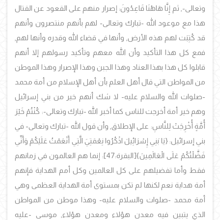
وتعالى-, ثم إِنَّا هَاهُنَا قَاعِدُونَ: إصرار منهم على القعود عن القتال
هذا مع موعود الله -تبارك وتعالى- لهم بأنهم منتصرون وأنهم
قد كُتِبَت لهم هذه الأرض, وأنها في قضاء الله وقدره وأنها لهم,
فمع كل هذا التأكيد وأن الله معهم وتأكيد رسولهم إلا أنهم
قابلوا كل هذا بهذا العناد وهذا الجبن وهذا الإصرار وهذا الموطن
من المواطن التي قال أهل العلم بأن أهل الإسلام من أمة محمد
-صلوات الله والسلام عليه- لا شك أنهم خير من بني إسرائيل
وهم خير أمة أخرجت للناس كما أخبر الله -تبارك وتعالى-: كُنْتُمْ خَيْرَ
أُمَّةٍ أُخْرِجَتْ لِلنَّاسِ: على الإطلاق, وأن قول الله -تبارك وتعالى- في
بني إسرائيل: {يَا بَنِي إِسْرَائِيلَ اذْكُرُوا نِعْمَتِيَ الَّتِي أَنْعَمْتُ عَلَيْكُمْ وَأَنِّي
فَضَّلْتُكُمْ عَلَى الْعَالَمِينَ}[البقرة:47]: إنما هم العالمون في زمانهم
فقط وأما تفضيلهم على كل العالمين وكل أمم الهداية فإنهم
أمة هداية نعم لكنها لم تكن بمستوى أمة الهداية العظمى وهي
أمة محمد -صلوات والسلام عليه- وهذا موطن من المواطن
الذي يتبين فيه معدن هؤلاء ومعدن هؤلاء, موسى -عليه