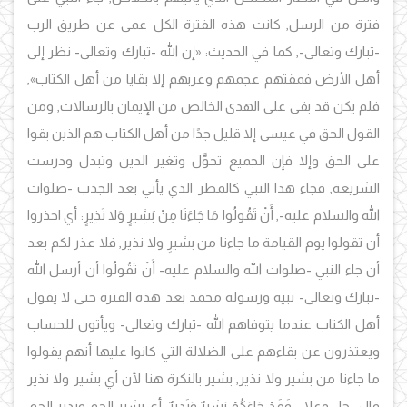
فترة من الرسل, كانت هذه الفترة الكل عمى عن طريق الرب
-تبارك وتعالى-, كما في الحديث: «إن الله -تبارك وتعالى- نظر إلى
أهل الأرض فمقتهم عجمهم وعربهم إلا بقايا من أهل الكتاب»,
فلم يكن قد بقى على الهدى الخالص من الإيمان بالرسالات, ومن
القول الحق في عيسى إلا قليل جدًا من أهل الكتاب هم الذين بقوا
على الحق وإلا فإن الجميع تحوَّل وتغير الدين وتبدل ودرست
الشريعة, فجاء هذا النبي كالمطر الذي يأتي بعد الجدب -صلوات
الله والسلام عليه-, أَنْ تَقُولُوا مَا جَاءَنَا مِنْ بَشِيرٍ وَلا نَذِيرٍ: أي احذروا
أن تقولوا يوم القيامة ما جاءنا من بشيرٍ ولا نذير, فلا عذر لكم بعد
أن جاء النبي -صلوات الله والسلام عليه- أَنْ تَقُولُوا أن أرسل الله
-تبارك وتعالى- نبيه ورسوله محمد بعد هذه الفترة حتى لا يقول
أهل الكتاب عندما يتوفاهم الله -تبارك وتعالى- ويأتون للحساب
ويعتذرون عن بقاءهم على الضلالة التي كانوا عليها أنهم يقولوا
ما جاءنا من بشير ولا نذير, بشير بالنكرة هنا لأن أي بشير ولا نذير
قال -جل وعلا-: فَقَدْ جَاءَكُمْ بَشِيرٌ وَنَذِيرٌ: أي بشير الحق ونذير الحق