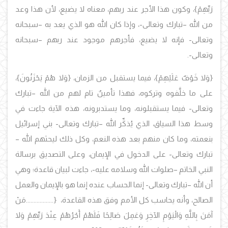
رَبِّهِمْ}، وكون هذا الأجر عند ربهم، معناه لا يضيع، لأن هذا وعد
من الله –تبارك وتعالى-، وإذا كان الله هو الذي يعد به –سبحانه
وتعالى- فإنه لا يضيع، فأجرهم موجود عند ربهم –سبحانه
وتعالى-.
{وَلا خَوْفٌ عَلَيْهِمْ}، فيما يستقبل من الزمان، {وَلا هُمْ يَحْزَنُونَ}،
على ما خلَّفوه وتركوه، فهذا تأمينٌ تام لهم من الله –تبارك
وتعالى- فيما يستقبلونه، وما يستدبرونه، هذه الآية جاءت في
وسط هذا السياق، الذي يُذكِّر الله –تبارك وتعالى- بني إسرائيل
بنعمته، وما كان منهم بعد هذه النعم، وكل ذلك ليحثهم الله –
تبارك وتعالى- على الدخول في الإيمان، وعلى التصديق برسالة
النبي الخاتم –صلوات الله وسلامه عليه-، جاءت لبيان قاعدة؛ وهي
أن الله –تبارك وتعالى- إنما الحساب عنده إنما هو بالإيمان والعمل
الصالح، وأنه يحاسب كل الأمم وفق هذه القاعدة، {..................مَنْ
آمَنَ بِاللَّهِ وَالْيَوْمِ الآخِرِ وَعَمِلَ صَالِحًا فَلَهُمْ أَجْرُهُمْ عِنْدَ رَبِّهِمْ وَلا