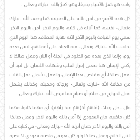
واحد؛ هو كفرٌ بالأنبياء جميعًا، وهو كفرٌ بالله –تبارك وتعالى-.
كل هذه الأمم؛ من آمن بالله على الحقيقة كما وصف الله –تبارك
وتعالى- نفسه، كما أنزله في كتبه، واليوم الآخر؛ آمن باليوم الآخر،
سمي يوم القيامة باليوم الآخر لأنه نهاية المطاف، هذا اليوم الذي
يحاسب الله –تبارك وتعالى- فيه العباد على أعمالهم، ليس بعده
يوم، وإنما الذي بعده هو الخلود في الجنة أو النار، وعمل صالحًا لا
يكفي الإيمان هنا بمعنى إقرار القلب وشهادة اللسان، بل لابد أن
يعمل صالحًا، أي بمقتضى هذا الإيمان، والعمل يشمل عمل القلب
من مخافة الله –تبارك وتعالى- ورجائه ومحبته، وكذلك يشمل
عمل الجوارح من صلاةٍ أو صيامٍ مما فرض الله –تبارك وتعالى-.
قال –جل وعلا- {فَلَهُمْ أَجْرُهُمْ عِنْدَ رَبِّهِمْ}، أي مهما كانوا، مهما
كان ماضيه، فإن اليهودي إذا آمن بالله واليوم الآخر وعمل صالحًا،
آمن بالله واليوم الآخر كمان أنزله الله –تبارك وتعالى- في كتابه على
النبي الخاتم، وعمل صالحًا ولو كان هو في ماضيه يهودي، لا يضره