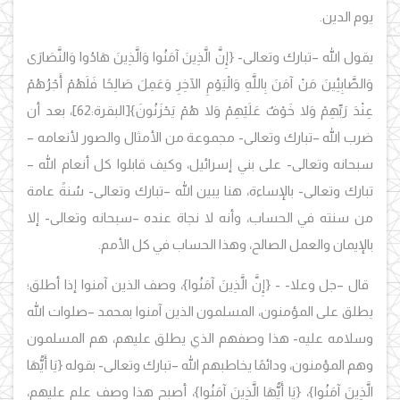
يوم الدين.
يقول الله –تبارك وتعالى- {إِنَّ الَّذِينَ آمَنُوا وَالَّذِينَ هَادُوا وَالنَّصَارَى
وَالصَّابِئِينَ مَنْ آمَنَ بِاللَّهِ وَالْيَوْمِ الآخِرِ وَعَمِلَ صَالِحًا فَلَهُمْ أَجْرُهُمْ
عِنْدَ رَبِّهِمْ وَلا خَوْفٌ عَلَيْهِمْ وَلا هُمْ يَحْزَنُونَ}[البقرة:62]، بعد أن
ضرب الله –تبارك وتعالى- مجموعة من الأمثال والصور لأنعامه –
سبحانه وتعالى- على بني إسرائيل، وكيف قابلوا كل أنعام الله –
تبارك وتعالى- بالإساءة، هنا يبين الله –تبارك وتعالى- سُنةً عامة
من سنته في الحساب، وأنه لا نجاة عنده –سبحانه وتعالى- إلا
بالإيمان والعمل الصالح، وهذا الحساب في كل الأمم.
قال –جل وعلا- - {إِنَّ الَّذِينَ آمَنُوا}، وصف الذين آمنوا إذا أطلق؛
يطلق على المؤمنون، المسلمون الذين آمنوا بمحمد –صلوات الله
وسلامه عليه- هذا وصفهم الذي يطلق عليهم، هم المسلمون
وهم المؤمنون، ودائمًا يخاطبهم الله –تبارك وتعالى- بقوله {يَا أَيُّهَا
الَّذِينَ آمَنُوا}، {يَا أَيُّهَا الَّذِينَ آمَنُوا}، أصبح هذا وصف علم عليهم،