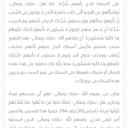
على السمك الذي يأتيهم شُرَّعًا، كما قال –تبارك وتعالى-
{وَاسْأَلْهُمْ عَنِ الْقَرْيَةِ الَّتِي كَانَتْ حَاضِرَةَ الْبَحْرِ إِذْ يَعْدُونَ فِي السَّبْتِ
إِذْ تَأْتِيهِمْ حِيتَانُهُمْ يَوْمَ سَبْتِهِمْ شُرَّعًا}، الحيتان تأتيهم يوم السبت
شُرَّعًا، أي لا تفر منهم، {وَيَوْمَ لا يَسْبِتُونَ لا تَأْتِيهِمْ كَذَلِكَ نَبْلُوهُمْ
بِمَا كَانُوا يَفْسُقُونَ}، أي ابتلاهم الله –تبارك وتعالى- بهذا الطمع
بسبب فسقم، فأرسل أسماك البحر عليهم تأتيهم جماعات
زُرافات ووحدات تنطح البر، ويوم لا يسبتون لا تأتيهم، {كَذَلِكَ
نَبْلُوهُمْ بِمَا كَانُوا يَفْسُقُونَ}، فملا رأوا ذلك تحايلوا على هذا، بهذه
الحفائر أو بشباك يلقونها على السمك في يوم السبت، ثم يجرون
هذه الشباك في يوم الأحد.
فكان من عقوبة الله –تبارك وتعالى- لهم، أن مسخهم قردةً
وخنازير، قال –تبارك وتعالى- {فَلَمَّا عَتَوْا عَنْ مَا نُهُوا عَنْهُ قُلْنَا لَهُمْ
كُونُوا قِرَدَةً خَاسِئِينَ}[الأعراف:166]، كونوا هذا للتسخير والتصيير
أمر كوني قدري، عاقبهم الله –تبارك وتعالى- الذين استحلوا
السمك على هذا النحو، بأن مسخهم قردة على هذا النحو، {قُلْ