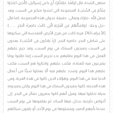
منتهى الشدة، قال {وَلَقَدْ عَلِمْتُمُ}، أي يا بني إسرائيل، {الَّذِينَ اعْتَدَوْا
مِنْكُمْ فِي السَّبْتِ}، المجموعة التي اعتدوا منكم في السبت، وقد
فصل الله –تبارك وتعالى- حقيقة عدوان هذه المجموعة، كما قال
–جل وعلا- {وَاسْأَلْهُمْ عَنِ الْقَرْيَةِ الَّتِي كَانَتْ حَاضِرَةَ الْبَحْرِ .........}
[الأعراف:163]، قرية كانت من قرى الأرض المقدسة التي سكنوها
على شاطئ البحر، حاضرة البحر، {إِذْ يَعْدُونَ فِي السَّبْتِ}، يعدون
في السبت يصيدون السمك في يوم السبت، وقد حرم عليهم
العمل في هذا اليوم بطلبهم، بدء تحريم السبت إنما طلبوا يومًا
يتفرغون فيه للعبادة، فكتب عليهم، واختاروا هم السبت، فكتب
عليهم هذا اليوم، وشدد عليهم فيه ألا يعملوا شيئًا من أعمال
الدنيا قط في هذا اليوم، وهؤلاء الذين كانوا في هذه القرية، وفي
هذه المدينة، كانوا يصيدون السمك في هذا اليوم، ولكن يصيدونه
بحيلة تحايلوا فيها، وقيل أنهم كانوا يحفرون حفائر في البحر، إلى
أحواض خارجية، يدخل فيها السك، ثم يغلقونها في يوم السبت
عندما يأتيهم الصيد، وينشلونها في يوم الأحد، أو يلقون شباكهم