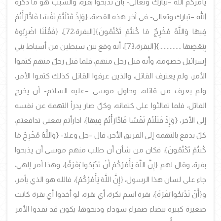
يأمركم الله –تبارك وتعالى- بأن تذبحوا بقرة، والسبب هو ما ذكره
الله –تبارك وتعالى- في آخر هذه القصة، {وَإِذْ قَتَلْتُمْ نَفْسًا فَادَّارَأْتُمْ
فِيهَا وَاللَّهُ مُخْرِجٌ مَا كُنتُمْ تَكْتُمُونَ}[البقرة:72]، {فَقُلْنَا اضْرِبُوهُ
بِبَعْضِهَا ...............}[البقرة:73]، أنه وقع بين سبطين من أسباط بني
إسرائيل خصومة، وأنه قتل رجل منهم، فلما قتل رجلٌ منهم كتموا
الأمر، ولم يعترف القاتل، والذين عرفوا القاتل كذلك كتموا الأمر،
ولم يعرف من قاتله، وحاول موسى –عليه السلام- أن يخرج
القاتل، فلما تمالئوا على كتمانه، وكلٌ صار يدرأ التهمة عن نفسه
إلى الأخر، {وَإِذْ قَتَلْتُمْ نَفْسًا فَادَّارَأْتُمْ فِيهَا}، ادارأتم بمعنى تدافعتم،
كلٌ يدفع بالتهمة إلى الفريق الأخر، قال –جل وعلا- {وَاللَّهُ مُخْرِجٌ مَا
كُنتُمْ تَكْتُمُونَ}، فكان من شأن أن طلب منهم موسى أن يذبحوا
بقرة، وقال لهم {إِنَّ اللَّهَ يَأْمُرُكُمْ أَنْ تَذْبَحُوا بَقَرَةً}، وهذا أمر إلهي،
جاء على لسان هذا الرسول، {إِنَّ اللَّهَ يَأْمُرُكُمْ}، فالله هو الذي يأمر،
و{أَنْ تَذْبَحُوا بَقَرَةً}، بقرة اسم نكرة، أي بقرة، لو أخذوا أي بقرة كانت
صغيرة كبيرة بيضاء صفراء سوداء وذبحوها، يكون قد نفذوا الأمر