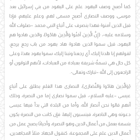
كما أصبح وصف اليهود علم على اليهود من بني إسرائيل بعد
موسى، ووصف النصارى أصبح مسمى لهم، وعلم عليهم، فإذا
قيل الذين آمنوا؛ فهذا ينصرف على أتباع النبي محمد –صلوات الله
وسلامه عليه-، {إِنَّ الَّذِينَ آمَنُوا وَالَّذِينَ هَادُوا}، والذين هادوا هم
اليهود، قيل سموا الذين هادوا؛ هاد يهود من باب رجع يرجع،
لقولهم إنا هُدنا إليك، أي رجعنا وتبنا إليك، سموا يهود بهذا، وعلى
كل حال هي تسمةٌ شريفة بعبادة من العبادات، لأنهم التوابون أو
الراجعون إلى الله –تبارك وتعالى-.
{وَالَّذِينَ هَادُوا وَالنَّصَارَى}، النصارى هذا العَلم يطلق على أتباع
عيسى –عليه السلام-، قيل سموا نصارى إما من النصرة، وذلك
أنهم قالوا نحن أنصار الله، وأما من البلدة التي بدأ فيها عيسى
دعوته وهي الناصرة، فينسبون إليها، فإن كانت من النصرة يكون
بتسمة بعمل من أعمال الدين وهو النصرة، وأحيانًا يصبح عمل من
أعمال الدين علم على المجموعة، كنقول الجهاد مثلًا المجاهدين،