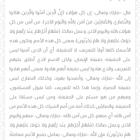
قال –تبارك وتعالى- إن كل هؤلاء {إِنَّ الَّذِينَ آمَنُوا وَالَّذِينَ هَادُوا
وَالنَّصَارَى وَالصَّابِئِينَ مَنْ آمَنَ بِاللَّهِ وَالْيَوْمِ الآخِرِ}، من آمن من كل
هؤلاء بالله واليوم الآخر، وعمل صالحًا، {فَلَهُمْ أَجْرُهُمْ عِنْدَ رَبِّهِمْ وَلا
خَوْفٌ عَلَيْهِمْ وَلا هُمْ يَحْزَنُونَ}، بمعنى كل هذه الأمم، وتكون هذه
الأسماء كلها أولًا للتعريف، لا للحقيقة، أي أن الذين آمنوا ليس
على الحقيقة؛ حقيقة الإيمان، ولكن الاسم الذي أطلق عليهم
للتعريف، والذي هادوا ليس حقيقة أنهم هادوا، بمعنى أنهم هادوا
إلى الله –تبارك وتعالى- وأصبحوا يهود، وكذلك النصارى ليس
حقيقة النصرة، وإنما هذا كله للتعريف، كما نقول المسلمون،
وفيهم من هو مسلم على الحقيقة، ومن ليس مسلمًا على
الحقيقة، والصابئين كذلك أمة من أمم الشرك، كل هذه الأمم من
آمن بالله؛ أي منهم، كل من آمن بالله –تبارك وتعالى- منهم واليوم
الآخر، وعمل صالحًا، {فَلَهُمْ أَجْرُهُمْ عِنْدَ رَبِّهِمْ وَلا خَوْفٌ عَلَيْهِمْ وَلا
هُمْ يَحْزَنُونَ}، فإن الله –تبارك وتعالى- يعامل جميع الأمم معاملةً