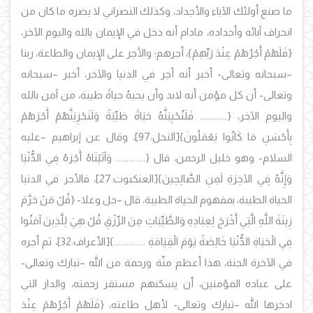
ما صنع أولئك الآباء والأجداد، وكذلك النصراني لا يضره ما كان من
انحراف آبائه وأجداده، مادام أنه دخل في الإيمان بالله واليوم الآخر،
{فَلَهُمْ أَجْرُهُمْ عِنْدَ رَبِّهِمْ}، أجرهم؛ والأجر على الإيمان والطاعة، ربنا
–سبحانه وتعالى- أخبر أنه أجر في الدنيا والآخر، أخبر –سبحانه
وتعالى- أن كل مؤمن أنه لابد وأن يحيهُ حياةً طيبة، من آمن بالله
واليوم الآخر، {............. فَلَنُحْيِيَنَّهُ حَيَاةً طَيِّبَةً وَلَنَجْزِيَنَّهُمْ أَجْرَهُمْ
بِأَحْسَنِ مَا كَانُوا يَعْمَلُونَ}[النحل:97]، وقال عن إبراهيم –عليه
السلام- وهو خليل الرحمن، قال {.............. وَآتَيْنَاهُ أَجْرَهُ فِي الدُّنْيَا
وَإِنَّهُ فِي الآخِرَةِ لَمِنِ الصَّالِحِينَ}[العنكبوت:27]، فالأجر في الدنيا
الحياة الطيبة، بمفهوم الحياة الطيبة، قال –جل وعلا- {قُلْ مَنْ حَرَّمَ
زِينَةَ اللَّهِ الَّتِي أَخْرَجَ لِعِبَادِهِ وَالطَّيِّبَاتِ مِنَ الرِّزْقِ قُلْ هِيَ لِلَّذِينَ آمَنُوا
فِي الْحَيَاةِ الدُّنْيَا خَالِصَةً يَوْمَ الْقِيَامَةِ ...............}[الأعراف:32]، ثم أجره
في الآخرة الجنة، هذا أعظم منّة ورحمة من الله –تبارك وتعالى-
على عباده المؤمنين، أن يسكنهم مستقر رحمته، والدار التي
ادخرها الله –تبارك وتعالى- لأهل طاعته، {فَلَهُمْ أَجْرُهُمْ عِنْدَ