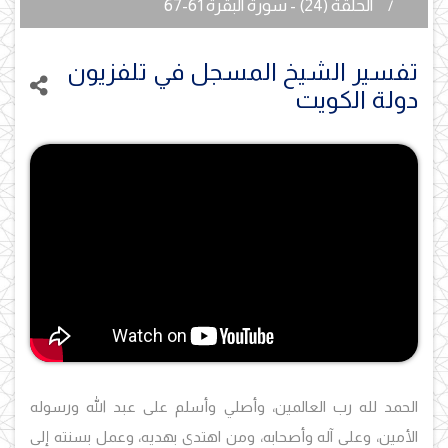
الحلقة (24) - سورة البقرة 61-67
تفسير الشيخ المسجل في تلفزيون
دولة الكويت
الحمد لله رب العالمين، وأصلي وأسلم على عبد الله ورسوله
الأمين، وعلى آله وأصحابه، ومن اهتدى بهديه، وعمل بسنته إلى