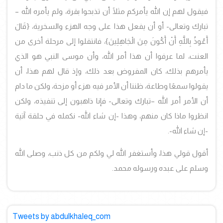
فيقول لهم إن الله يأمركم مثلًا أن تذبحوا بقرة، ولم يأمره الله –
تبارك وتعالى- أو أن يفعل هذا على وجه الهزء والسخرية، {قَالَ
أَعُوذُ بِاللَّهِ أَنْ أَكُونَ مِنَ الْجَاهِلِينَ}، فانتقلوا إلى مرحلة أخرى من
العنت، لما عرفوا أن هذا أمر الله، وأن موسى النبي هو الذي
يأمرهم بذلك، كان المفروض بعد ذلك، وإذ قال لهم هذا، أن
يقولوا سمعًا وطاعة، ظننا أن الأمر فيه هزء أو مزحة، ولكن ما دام
أن الأمر أمر الله –تبارك وتعالى- فإنا ذاهبون إلى تنفيذه، ولكن
انظروا ماذا كان منهم، وهذا -إن شاء الله- نكمله في حلقة آتية
-إن شاء الله-.
أقول قولي هذا، وأستغفر الله لي ولكم من كل ذنب، وصلى الله
وسلم على عبده ورسوله محمد.
Tweets by abdulkhaleq_com