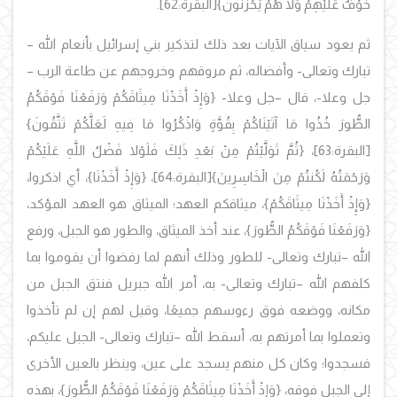
خَوْفٌ عَلَيْهِمْ وَلا هُمْ يَحْزَنُونَ}[البقرة:62].
ثم يعود سياق الآيات بعد ذلك لتذكير بني إسرائيل بأنعام الله –
تبارك وتعالى- وأفضاله، ثم مروقهم وخروجهم عن طاعة الرب –
جل وعلا-، قال –جل وعلا- {وَإِذْ أَخَذْنَا مِيثَاقَكُمْ وَرَفَعْنَا فَوْقَكُمُ
الطُّورَ خُذُوا مَا آتَيْنَاكُمْ بِقُوَّةٍ وَاذْكُرُوا مَا فِيهِ لَعَلَّكُمْ تَتَّقُونَ}
[البقرة:63]، {ثُمَّ تَوَلَّيْتُمْ مِنْ بَعْدِ ذَلِكَ فَلَوْلا فَضْلُ اللَّهِ عَلَيْكُمْ
وَرَحْمَتُهُ لَكُنتُمْ مِنَ الْخَاسِرِينَ}[البقرة:64]، {وَإِذْ أَخَذْنَا}، أي اذكروا،
{وَإِذْ أَخَذْنَا مِيثَاقَكُمْ}، ميثاقكم العهد؛ الميثاق هو العهد المؤكد،
{وَرَفَعْنَا فَوْقَكُمُ الطُّورَ}، عند أخذ الميثاق، والطور هو الجبل، ورفع
الله –تبارك وتعالى- للطور وذلك أنهم لما رفضوا أن يقوموا بما
كلفهم الله –تبارك وتعالى- به، أمر الله جبريل فنتق الجبل من
مكانه، ووضعه فوق رءوسهم جميعًا، وقيل لهم إن لم تأخذوا
وتعملوا بما أمرتهم به، أسقط الله –تبارك وتعالى- الجبل عليكم،
فسجدوا؛ وكان كل منهم يسجد على عين، وينظر بالعين الأخرى
إلى الجبل فوقه، {وَإِذْ أَخَذْنَا مِيثَاقَكُمْ وَرَفَعْنَا فَوْقَكُمُ الطُّورَ}، بهذه