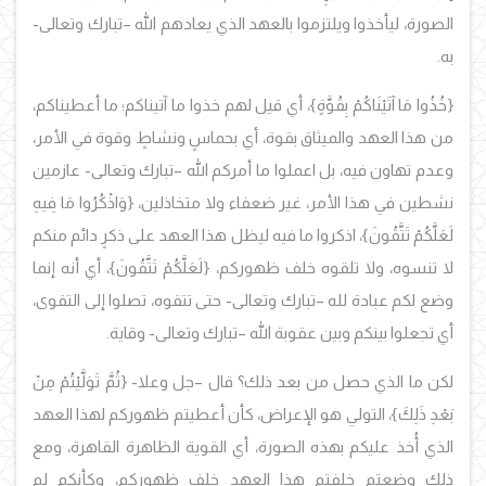
الصورة، ليأخذوا ويلتزموا بالعهد الذي يعادهم الله –تبارك وتعالى-
به.
{خُذُوا مَا آتَيْنَاكُمْ بِقُوَّةٍ}، أي قيل لهم خذوا ما آتيناكم؛ ما أعطيناكم،
من هذا العهد والميثاق بقوة، أي بحماسٍ ونشاطٍ وقوة في الأمر،
وعدم تهاون فيه، بل اعملوا ما أمركم الله –تبارك وتعالى- عازمين
نشطين في هذا الأمر، غير ضعفاء ولا متخاذلين، {وَاذْكُرُوا مَا فِيهِ
لَعَلَّكُمْ تَتَّقُونَ}، اذكروا ما فيه ليظل هذا العهد على ذكرٍ دائم منكم
لا تنسوه، ولا تلقوه خلف ظهوركم، {لَعَلَّكُمْ تَتَّقُونَ}، أي أنه إنما
وضع لكم عبادة لله –تبارك وتعالى- حتى تتقوه، تصلوا إلى التقوى،
أي تجعلوا بينكم وبين عقوبة الله –تبارك وتعالى- وقاية.
لكن ما الذي حصل من بعد ذلك؟ قال –جل وعلا- {ثُمَّ تَوَلَّيْتُمْ مِنْ
بَعْدِ ذَلِكَ}، التولي هو الإعراض، كأن أعطيتم ظهوركم لهذا العهد
الذي أُخذ عليكم بهذه الصورة، أي القوية الظاهرة القاهرة، ومع
ذلك وضعتم خلفتم هذا العهد خلف ظهوركم، وكأنكم لم