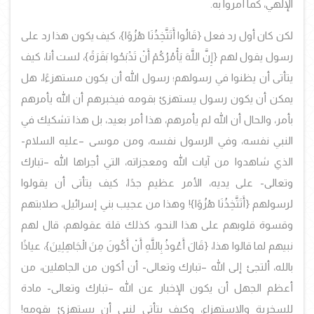
الإلهي، كما أُمروا به.
لكن كان أول رد فعل {قَالُوا أَتَتَّخِذُنَا هُزُوًا}، كيف يكون هذا رد على
رسول يقول لهم {إِنَّ اللَّهَ يَأْمُرُكُمْ أَنْ تَذْبَحُوا بَقَرَةً}، لست أنا، كيف
يتأتى أن يظنوا في رسولهم؛ رسول الله أن يكون مستهزءًا، هل
يمكن أن يكون رسول يستهزئ بقومه فيخبرهم أن الله يأمرهم
بأمر، والحال أن الله لم يأمرهم، هذا أمر بعيد، بل هذا تشكيك في
النبي نفسه، وفي الرسول نفسه، ومن موسى –عليه السلام-
الذي شاهدوا من آيات الله ومعجزاته، التي أجراها الله –تبارك
وتعالى- على يديه، الأمر عظيم جدًا، كيف يتأتى أن يقولوا
لرسولهم {أَتَتَّخِذُنَا هُزُوًا}! وهذا من عجيب بني إسرائيل، صلابتهم
وقسوة قلوبهم على هذا النحو، كذلك قلة عقولهم، قال لهم
نبيهم لما قالوا هذا، {قَالَ أَعُوذُ بِاللَّهِ أَنْ أَكُونَ مِنَ الْجَاهِلِينَ}، عياذًا
بالله، ألتجئ إلى الله –تبارك وتعالى- أن أكون من الجاهلين، من
أعظم الجهل أن يكون الإخبار عن الله –تبارك وتعالى- مادة
للسخرية والاستهزاء، وكيف يتأتى لنبي أن يستهزئ بقومه!