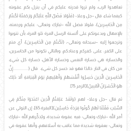
تعاهدوا الرب، ولم تروا قدرته عليكم في أن ينزل بكم عقوبته
كيفما شاء، قال –جل وعلا- {فَلَوْلا فَضْلُ اللَّهِ عَلَيْكُمْ وَرَحْمَتُهُ لَكُنتُمْ
مِنَ الْخَاسِرِينَ}، فلولا فضل الله –تبارك وتعالى- عليكم ورحمته،
بالإمهال وبدعوتكم على ألسنة الرسل المرة تلو المرة، بأن تتوبوا
وترجعوا إليه –سبحانه وتعالى-، {لَكُنتُمْ مِنَ الْخَاسِرِينَ}، أي متم
على الكفر، علىى كفركم وعنادكم، وبالتالي تكونوا من الخاسرين،
والخسارة هي خسارة النفس وخسارة الأهل، خسارة كل شيء،
من كان في النار خالدًا فهو قد خسر كل شيء، قال {.................إِنَّ
الْخَاسِرِينَ الَّذِينَ خَسِرُوا أَنْفُسَهُمْ وَأَهْلِيهِمْ يَوْمَ الْقِيَامَةِ أَلا ذَلِكَ
هُوَ الْخُسْرَانُ الْمُبِينُ}[الزمر:15].
ثم قال –جل وعلا- لهم {وَلَقَدْ عَلِمْتُمُ الَّذِينَ اعْتَدَوْا مِنْكُمْ فِي
السَّبْتِ فَقُلْنَا لَهُمْ كُونُوا قِرَدَةً خَاسِئِينَ}[البقرة:65]، إن التولي عن
أمر الله –تبارك وتعالى- فيه عقوبة شديدة، ويُذكِّرهم الله –تبارك
وتعالى- بعقوبة شديدة مما عاقب به أسلافهم، وأنها عقوبة في