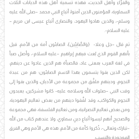
والقرَّاء وأهل الحديث، فهذه تسمية أهل هذه الديانات الثلاث
السماوية، المؤمنون الذين آمنوا، أتباع النبي محمد –صلى الله عليه
وسلم-، والذين هادوا اليهود، والنصارى أتباع عيسى ابن مريم –
عليه السلام-.
ثم قال –جل وعلا- {وَالصَّابِئِينَ}، الصابئون أمة من الأمم، قيل
بأنهم القوم الذي بُعث فيهم إبراهيم –عليه السلام-، وأصل صبأ
في لغة العرب بمعنى عاد، فالصبأة هم الذين عادوا عن دينهم،
لكن الذين بقوا يتسمون بهذا الاسم الصابئون؛ هم من عبدة
النجوم، ودينهم ملفَّق من مجموعة من الأديان، والذين بقوا إلى
وقت النبي –صلوات الله وسلامه عليه- كانوا مشركين، يعبدون
النجوم والكواكب، وقد لفَّقوا دينهم من بعض تعاليم اليهودية،
ومن بعض تعاليم النصرانية، ومن تعاليم الفلسفة، فهي مجموعة
والصحيح أنهم ليسوا أتباع دينٍ سماوي، ولا عندهم كتاب من الله
–تبارك وتعالى-، ذُكروا كأمة من الأمم، هذه هي الأمم وهي الفرق
الموجودة والنسب.