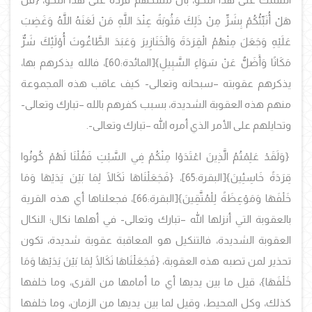
هَلْ أُنَبِّئُكُمْ بِشَرٍّ مِنْ ذَلِكَ مَثُوبَةً عِنْدَ اللَّهِ مَنْ لَعَنَهُ اللَّهُ وَغَضِبَ
عَلَيْهِ وَجَعَلَ مِنْهُمُ الْقِرَدَةَ وَالْخَنَازِيرَ وَعَبَدَ الطَّاغُوتَ أُوْلَئِكَ شَرٌّ
مَكَانًا وَأَضَلُّ عَنْ سَوَاءِ السَّبِيلِ}[المائدة:60]، فالله يذكرهم بها،
يذكرهم عقوبته –سبحانه وتعالى- كيف عاقب هذه المجموعة
منهم هذه العقوبة الشديدة، بسبب كفرهم بالله –تبارك وتعالى-
وتحايلهم على الأمر الذي أمره الله –تبارك وتعالى-.
{وَلَقَدْ عَلِمْتُمُ الَّذِينَ اعْتَدَوْا مِنْكُمْ فِي السَّبْتِ فَقُلْنَا لَهُمْ كُونُوا
قِرَدَةً خَاسِئِينَ}[البقرة:65]، {فَجَعَلْنَاهَا نَكَالًا لِمَا بَيْنَ يَدَيْهَا وَمَا
خَلْفَهَا وَمَوْعِظَةً لِلْمُتَّقِينَ}[البقرة:66]، فجعلناها أي هذه القرية
بالعقوبة التي أنزلها الله –تبارك وتعالى- في أهلها نكال؛ النكال
العقوبة الشديدة، فالتنكيل هو المعاقبة عقوبة شديدة، تكون
تحذير لمن تصبه هذه العقوبة، {فَجَعَلْنَاهَا نَكَالًا لِمَا بَيْنَ يَدَيْهَا وَمَا
خَلْفَهَا}، قيل ما بين يديها أي ما أمامها من القرى، وما خلفها
كذلك، وكل المحيط، وقيل لما بين يديها من الزمان، وما خلفها