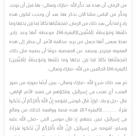
من الزمان، أن هذه قد ذكَّر الله –تبارك وتعالى- بها قبل أن توجد،
وذكَّر من الناس مثلنا الآن نذكر بها، بعد أن وجدت لتكون هذه
رادع لما يأتي بعد ذلك من الزمان، {فَجَعَلْنَاهَا نَكَالًا لِمَا بَيْنَ يَدَيْهَا وَمَا
خَلْفَهَا وَمَوْعِظَةً لِلْمُتَّقِينَ}[البقرة:66]، موعظة أنها وعد زاجر،
تعظ بمعنى أنها تجعل من يريد مخالفة الأمر، أن ينظر إلى هذه
العقوبة فينزجر، ويبتعد عن المعصية، خوفًا أن يصيبه مثل ذلك،
{فَجَعَلْنَاهَا نَكَالًا لِمَا بَيْنَ يَدَيْهَا وَمَا خَلْفَهَا وَمَوْعِظَةً لِلْمُتَّقِينَ}
[البقرة:66]، الخائفين من الله –تبارك وتعالى-.
ثم بعد ذلك شرع الله –تبارك وتعالى- يبين أيضًا صورة من صور
العنت، أي تعنت بني إسرائيل، وتلكؤهم في تنفيذ الأمر الإلهي،
قال –جل وعلا- {وَإِذْ قَالَ مُوسَى لِقَوْمِهِ إِنَّ اللَّهَ يَأْمُرُكُمْ أَنْ تَذْبَحُوا
بَقَرَةً ................}[البقرة:67]، هذه قصة وواقعة كذلك من وقائع
بني إسرائيل، تبين عنتهم، إذ قال موسى النبي –صلى الله عليه
وسلم- لقومه؛ بني إسرائيل، {إِنَّ اللَّهَ يَأْمُرُكُمْ أَنْ تَذْبَحُوا بَقَرَةً}،