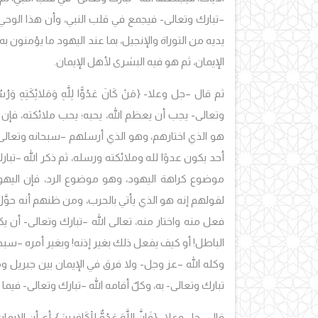
–تبارك وتعالى- فيجمع في قلب النبي، وأن هذا الوحي 
يديه من التوراة والإنجيل، بما عند اليهود ما يؤمنون به، 
الإيمان، ثم هو فيه البشرى لأهل الإيمان.
ثم قال –جل وعلا- {مَنْ كَانَ عَدُوًّا لِلَّهِ وَمَلائِكَتِهِ وَرُسُلِهِ و
وتعالى- يجب أن يعظم الله، يحبه؛ يحب ملائكته، فإن
هو الذي اختارهم، وهو الذي أرسلهم –سبحانه وتعالى-،
أحد يكون عدوًا لله وملائكته ورسله، ثم ذكر الله –تب
موضوع كراهة اليهود، وهو موضوع الرد، فإن اليهود 
لقولهم إنه هو الذي يأتي بالحرب، ومن ظنهم أنه حوّ
فعل منه واختار منه، تعالى الله –تبارك وتعالى- أن 
الباطل! أو كيف يفعل ذلك بغير إذنه! وبغير أمره –سبح
وكله الله –عز وجل- ولا فرق في الإيمان بين جبريل ومي
تبارك وتعالى- به، وكلٌ أقامه الله –تبارك وتعالى- فيما 
قال –جل وعلا- {فَإِنَّ اللَّهَ عَدُوٌّ لِلْكَافِرِينَ}، أي 