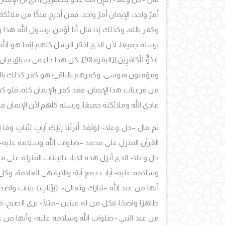
أمرٌ واحد، الإيمان أمرٌ واحد، فمن أخرج ملكًا من ملائ
وكفر بالله، وكذلك إذا قال أنا أؤمن برسول الله هذا 
برسله جميعًا، لأن الذي اختار الرسل كلهم إنما هو الله –سبحانه وتعا
عَدُوٌّ لِلْكَافِرِينَ}
[البقرة:98]، كل هذا جاء في سي
ومؤمنون بموسى، وكفرهم بالباقي؛ هو كفر كذلك بالتور
من فرعيات هذا الإيمان، فقد كفر بالإيمان كله، فلو كف
عادى الله وملائكته جميعًا، ورسله كلهم لأن الإيمان ق
ثم قال –جل وعلا-
{وَلَقَدْ أَنزَلْنَا إِلَيْكَ آيَاتٍ بَيِّنَاتٍ وَمَا
القرآن المنزل على محمد –صلوات الله وسلامه عليه-، إ
جل وعلا- الذي أنزل هذه الآيات البينات المنزلة على محم
وسلامه عليه- آيات جمع آية؛ والآية هي العلامة، وكل 
أنها من عند الله –تبارك وتعالى-، {بَيِّنَاتٍ}، بينات و
ظاهرًا واضحًا، فكل من له عينين –مثلًا- يرى الصبح، فب
من عند النبي –صلوات الله وسلامه عليه- وأنها من عند ا