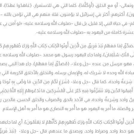
- أو مع الخلق، {أَوَكُلَّمَا}، كلما التي هي للاستمرار، {عَاهَدُوا عَهْدًا}، 
ْ لا يُؤْمِنُونَ}، أكثرهم؛ أكثر بني إسرائيل لا يؤمنون، قلة منهم هي التي تؤمن بالله –
- في حياة النبي إلا قليل، بل قال –صلوات الله وسلامه عليه- «لو آمن بي ع
 عشرة كاملة من اليهود به –صلوات الله وسلامه عليه-.
 لِمَا مَعَهُمْ نَبَذَ فَرِيقٌ مِنَ الَّذِينَ أُوتُوا الْكِتَابَ كِتَابَ اللَّهِ وَرَاءَ ظُهُورِهِمْ كَأَ
َاطِينُ عَلَى مُلْكِ سُلَيْمَانَ}، ولما جاء اليهود رسول هو محمد –صلوات الله وسلامه ع
سله، فهو مرسل من عنده –جل وعلا-، {مُصَدِّقٌ لِمَا مَعَهُمْ}، جاء هذا النبي يص
 الله وحده لا شريك له، والإيمان برسله، والتخلق بالأخلاق الكريمة التي ي
 واحدة، كما قال –جل وعلا- {شَرَعَ لَكُمْ مِنَ الدِّينِ مَا وَصَّى بِهِ نُوحًا وَال
قِيمُوا الدِّينَ وَلا تَتَفَرَّقُوا فِيهِ كَبُرَ عَلَى الْمُشْرِكِينَ مَا تَدْعُوهُمْ إِلَيْهِ اللَّهُ يَجْتَبِي إ
1]، فهو دينٌ واحد وشِرعةٌ واحدة، في الأخذ بالحق والصواب والخلق الحسن، فالدين 
والصلة، ما أُمر به اليهود هو ما أُمر به النصارى هو ما أُمر به أهل الإسلام.
ينَ أُوتُوا الْكِتَابَ كِتَابَ اللَّهِ وَرَاءَ ظُهُورِهِمْ كَأَنَّهُمْ لا يَعْلَمُونَ}، أي لما جاء
و خط واحد وصراط واحد، ويصدق ما عندهم، قال –جل وعلا- {نَبَذَ فَرِيقٌ 