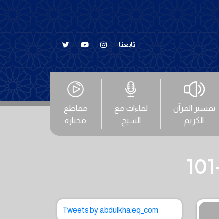
تابعنا
تفسير القرآن
لقاءات مع
مقاطع
الكريم
الشيخ
مختارة
Tweets by abdulkhaleq_com