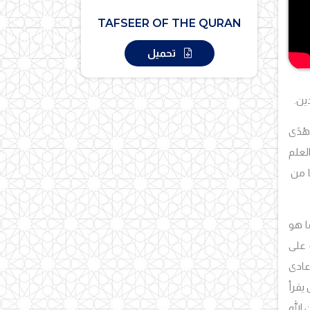
TAFSEER OF THE QURAN
تحميل
ين.
 وَهُدًى
هل العلم
ا من
إنما هو
 على
عادى
يقرأ
 الله