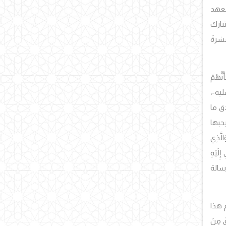
العهد
تبارك
شرةً
نَّهُمْ
ليه-،
دق ما
حبها
َّذِي
ِلَيْهِ
رسالة
هم هذا
مِنَ