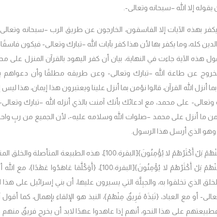
ه وأن يقوله إلا الله –سبحانه وتعالى-.
ُونَ}، ما يكفر بهذه الآيات إلا الفاسقون، الخارجون عن طريق الرب –سبحانه وتعالى
كله، وما يكفر بها لأن هذا كفر بآيات الله –تبارك وتعالى- فيكون فاسقًا خا
ول هذه الآية جاءت في النهاية، بيان أن كفر اليهود بالقرآن المنزل على مح
لخروج عن طاعة الله –تبارك وتعالى- وعن طريقه مطلقًا وأن دعواهم ب
 أنزل الله القرآن، قالوا نؤمن بما أنزل علينا ويعتبرون هذا إيمان، هذا ليس 
ك وتعالى- على محمد، مع ادعائك بأنك آمنت بالذي أنزله الله –تبارك وتعالى-
ما أنزل على محمد –صلوات الله وسلامه عليه-، لأن الجميع من ربٍ واحد، 
 وهو الذي أرسل هذا الرسول.
مْ بَلْ أَكْثَرُهُمْ لا يُؤْمِنُونَ}
[البقرة:100]، هذه الطبيعة المتأصلة والخلق ا
نْهُمْ بَلْ أَكْثَرُهُمْ لا يُؤْمِنُونَ}
[البقرة:100]،
{أَوَكُلَّمَا عَاهَدُوا عَهْدًا}، مع الله
لق الذي تخلقوا به، والجبِلَّة التي يسيرون عليها، أن بني إسرائيل على هذا ا
تعالى- أو مع العباد، {نَبَذَهُ فَرِيقٌ مِنْهُمْ}، النبذ هو الإلقاء بإهمال، كما أقول
فطبيعتهم على هذا النحو، أنهم إذا عاهدوا عهدًا لابد أن يخرج فريقٌ منهم ف