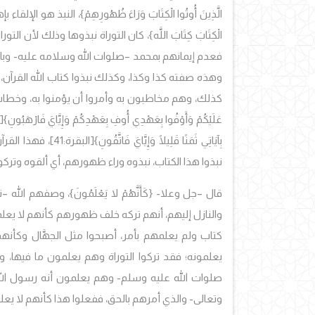
الَّذِينَ أُوتُوا الْكِتَابَ وَرَاءَ ظُهُورِهِمْ}، النبذ هو الإل
الْكِتَابَ كِتَابَ اللَّه}، كان التوراة نبذوها وذلك لأن
فعدم إيمانهم بمحمد –صلوات الله وسلامه عليه- وبالقر
وهذه صفته كذا وكذا، وكذلك نبذوا كتاب الله القرآن،
كذلك، وهم مخاطبون به وأمروا أن يؤمنوا به، وخطاب الله –تبارك
عَلَيْكُمْ وَأَوْفُوا بِعَهْدِي أُوفِ بِعَهْدِكُمْ وَإِيَّايَ فَارْهَبُونِ}
[ا
بِآيَاتِي ثَمَنًا قَلِيلًا وَإِيَّايَ فَاتَّقُونِ}
[البقرة:41]، 
نبذوا هذا الكتاب، نبذوه وراء ظهورهم، أي ألقوه وتر
قال –جل وعلا-
{كَأَنَّهُمْ لا يَعْلَمُونَ}، وصفهم ا
والنازل إليهم، أنهم تركه خلف ظهورهم كأنهم لا يعلمو
كتاب ولم يعلمهم بأمر، أصبحوا مثل الجهَّال وكأنهم
يعلمونه؛ فقد تركوا التوراة وهم يعلمون ما فيها، 
صلوات الله عليه وسلم- وهم يعلمون أنه رسول الله ح
وتعالى- والذي أمرهم بالحق، ففعلوا هذا كأنهم لا يعل