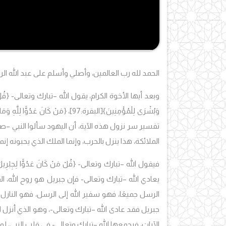
الحمد لله رب العالمين، وأصلي وأسلم على عبد الله ال
وبعد أيها الأخوة الكرام، يقول الله –تبارك وتعالى-
{قُلْ
وَبُشْرَى لِلْمُؤْمِنِينَ}
[البقرة:97]،
{مَنْ كَانَ عَدُوًّا لِلَّهِ وَمَلا
تفسير سر نزول هذه الآية، أن اليهود سألوا النبي –صل
الملائكة، هذا ينزل بالحرب، وإنما الملك الذي يحبونه إنما
فيقول الله –تبارك وتعالى-
{قُلْ مَنْ كَانَ عَدُوًّا لِجِبْرِيل
يعادي الله –تبارك وتعالى- فإن جبريل هو روح الله، 
الرسل جميعًا، فهو سفير الله إلى الرسل، فهو ال
جبريل فقد عادى الله –تبارك وتعالى-، وهو الذي أنزل
الآيات، فيجمعها الله –تبارك وتعالى- في قلب النبي، لم