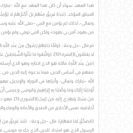
هذا العهد، سواء أن كان هذا العهد مع الله –تبارك وتعالى
الميثاق المؤكد، {نَبَذَهُ فَرِيقٌ مِنْهُمْ بَلْ أَكْثَرُهُم
وتعالى-، لذلك لم يؤمن مع النبي –صلى الله عليه وسلم
من يهود، آمن بي يهود»، ولكن النبي توفي، ولم يؤمن
ثم قال –جل وعلا- {وَلَمَّا جَاءَهُمْ رَسُولٌ مِنْ عِنْدِ اللَّهِ مُصَدِّقٌ
لا يَعْلَمُونَ}
[البقرة:101]،
{وَاتَّبَعُوا مَا تَتْلُوا الشَّي
{مِنْ عِنْدِ اللَّهِ}، فالله هو الذي اختاره وهو الذي أر
معهم في أساس الدين، فيما يدعوه إليه الدين من عبادة
الله –تبارك وتعالى- وأنزلها في التوراة والإنجيل، فهو شِرعةٌ
أَوْحَيْنَا إِلَيْكَ وَمَا وَصَّيْنَا بِهِ إِبْرَاهِيمَ وَمُوسَى وَعِيسَى أَنْ أَ
مَنْ يَشَاءُ وَيَهْدِي إِلَيْهِ مَنْ يُنِيبُ}
[الشورى:3
أخلاقية، نفس الأخلاق من الصدق والأمانة والوفاء والبر 
{مُصَدِّقٌ لِمَا مَعَهُمْ}، قال –جل وعلا- {نَبَذَ فَرِيقٌ مِنَ الَّذِ
الرسول الذي هو امتداد للدين الذي جاء به موسى، فه