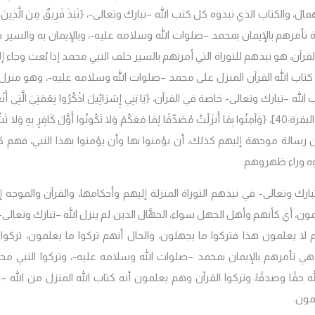
قاء بإهمال، والكتاب الذي نبذوه كل كتب الله –تبارك وتعالى-، {نَبَذَ فَرِيقٌ مِنَ الَّذِينَ أ
 التوراة تأمرهم بالإيمان بمحمد –صلوات الله وسلامه عليه-، وبالإيمان به والسير 
آن، هو نبذهم للتوراة التي أمرتهم بالسير خلف النبي محمد إذا بُعث وجاء إل
 كتاب الله القرآن المنزل على محمد –صلوات الله وسلامه عليه-، وهو منزل
 وتعالى- خاصة في القرآن، {يَا بَنِي إِسْرَائِيلَ اذْكُرُوا نِعْمَتِيَ الَّتِي أَنْع
لبقرة:40]
،
{وَآمِنُوا بِمَا أَنزَلْتُ مُصَدِّقًا لِمَا مَعَكُمْ وَلا تَكُونُوا أَوَّلَ كَافِرٍ بِهِ وَلا تَش
فهذا القرآن رسالة موجهة إليهم كذلك، أن يؤمنوا بها وأن يؤمنوا بهذا النبي، فهم
كوه وراء ظهروهم.
لله –تبارك وتعالى- في نبذهم التوراة المنزلة إليهم وأحكامها، والقرآن والموجه 
ن، أي كأنهم وأهل الجهل سواء، الجهَّال الذين لم ينزل الله –تبارك وتعالى-
 لا يعلمون هذا فتركوا ما يجهلون، والحال أنهم تركوا ما يعلمون، تركوا 
وهي تأمرهم بالإيمان بمحمد –صلوات الله وسلامه عليه-، وتركوا النبي مح
قًا وصدقًا، وتركوا القرآن وهم يعلمون أنه كتاب الله المنزل من الله –ت
مون.