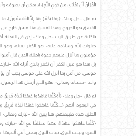
الْقُرْآنُ أَنْ يُفْتَرَى مِنْ دُونِ اللَّهِ}، لا يمكن أن يصوغ
ثم قال –جل وعلا- {وَمَا يَكْفُرُ بِهَا إِلَّا الْفَاسِق
الفسق هو الخروج، وهذا الفسق هنا؛ فسق خارج عن الدين 
بالكلية عن طريق الرب –جل وعلا-، إذن في النهاية أق
صلوات الله وسلامه عليه- هو الكفر بعينه، وهو ا
مؤمنون بما أنزل عليهم دعوة باطلة، الذين قال آمنوا بما
بل هذا هو عين الكفر أن تكفر بالذي أنزله الله –تبار
موسى، من آمن بما أنزل الله على موسى يجب أن يؤمن 
واحد –سبحانه وتعالى-، فهو الذي أرسل هذا الرسول،
ثم قال –جل وعلا- {أَوَكُلَّمَا عَاهَدُوا عَهْدًا نَبَذَهُ فَرِيقٌ مِنْهُ
في اليهود، أنهم
{....كُلَّمَا عَاهَدُوا عَهْدًا نَبَذَهُ فَرِيقٌ مِ
الخلق، هذه طبيعتهم، هنا يبين الله –تبارك وتعالى- الخ
{كُلَّمَا عَاهَدُوا عَهْدًا}، عهدًا مطلقًا مع الله –تبارك و
التمرة ونبذت النوى، نبذت النوى بمعنى أنني ألقيتها، 