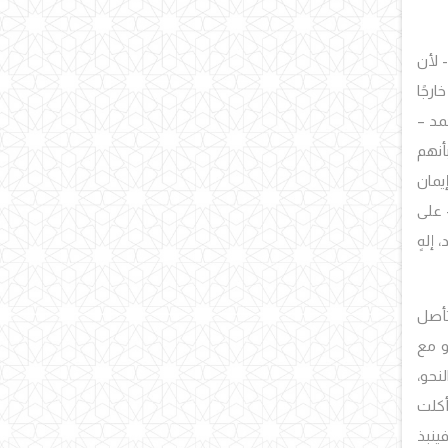
- لأن
رجًا
مد –
أنهم
إيمان
 على
إلهٍ
لمتأصل
 أو مع
لنحو،
 أكلت
ينبذ