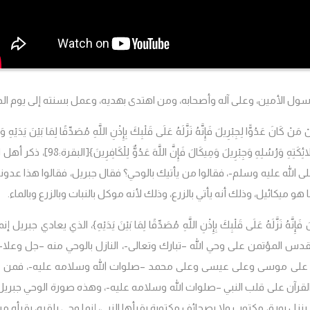
رسول الأمين، وعلى آله وأصحابه، ومن اهتدى بهديه، وعمل بسنته إلى يوم الد
 مَنْ كَانَ عَدُوًّا لِجِبْرِيلَ فَإِنَّهُ نَزَّلَهُ عَلَى قَلْبِكَ بِإِذْنِ اللَّهِ مُصَدِّقًا لِمَا بَيْنَ يَدَيْهِ
ئِكَتِهِ وَرُسُلِهِ وَجِبْرِيلَ وَمِيكَالَ فَإِنَّ اللَّهَ عَدُوٌّ لِلْكَافِرِينَ}
[البقرة:98]، ذكر أ
ى الله عليه وسلم-، فقالوا من يأتيك بالوحي؟ فقال جبريل، فقالوا هذا عدون
 هو ميكائيل، وذلك أنه يأتي بالزرع، وذلك لأنه موكل بالنبات وبالزرع وبالماء.
َ فَإِنَّهُ نَزَّلَهُ عَلَى قَلْبِكَ بِإِذْنِ اللَّهِ مُصَدِّقًا لِمَا بَيْنَ يَدَيْهِ}، الذي يعادي جبريل 
القدس المؤتمن على وحي الله –تبارك وتعالى-، النازل بالوحي منه –جل وعلا-
نازل على موسى وعلى عيسى وعلى محمد –صلوات الله وسلامه عليه-، فمن 
 القرآن على قلب النبي –صلوات الله وسلامه عليه-، وهذه صورة الوحي جبريل 
 ينزل بورق مكتوب ولا بصحائف مكتوبة يقرأها النبي، إنما وحي يلقيه، يقرأه من