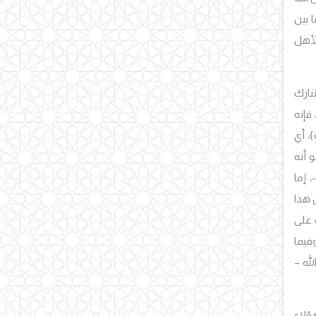
 بين
 لأهل
 –تبارك
فإنه
هِ}، أي
 أنه
 إما
 هذا
 على
فيما
له –
هؤلاء