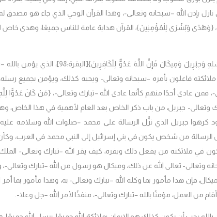
نازل بإذن الله –سبحانه وتعالى-، وهذا القرآن الوحي الذي جاء هو مصدق لما
{وَهُدًى وَبُشْرَى لِلْمُؤْمِنِينَ}، القرآن هداية عامة للناس جميعًا، وهدى خاص
َجِبْرِيلَ وَمِيكَالَ فَإِنَّ اللَّهَ عَدُوٌّ لِلْكَافِرِينَ}
[البقرة:98]، الذي يؤمن بالله
 ملائكته فاعلون بأمره –سبحانه وتعالى- ويحبه كذلك، ويؤمن بجميع رسله، 
 فمن عادى أحدًا منهم كأنما عادى الله –تبارك وتعالى-،
{مَنْ كَانَ عَدُوًّا لِلَّ
ارك وتعالى- جبريل، من باب ذكر الخاص بعد العام لأهمية في هذا الخاص، وهو
كرهوا جبريل الذي نزَّل الرسالة على محمد –صلوات الله وسلامه عليه-،
َل الرسالة من شخص يكون في بني إسرائيل إلى النبي محمد في العرب، وكأن
يكون في ملائكته من يفعل ذلك ويقره، كيف يقر الله –تبارك وتعالى- الملك
انه وتعالى- تعالى الله عن ذلك، وميكال هو رسول من الله –تبارك وتعالى-، و
كال، فإن هذا مأمور بما وكله الله –تبارك وتعالى- به، وهذا مأمور بما أمر ال
أقام من العمل، مؤمنًا بالله –تبارك وتعالى-، منفذًا لأمر الله –جل وعلا-.
أن الإيمان بالله يجب أن يكون كذلك هو الإيمان بملائكة الله جميعًا، برسل الله جميعًا، 