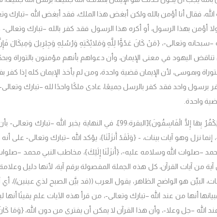
كة الله، فقال أنا أؤمن بالله ولكن أبغض هذا الملك، فقد أبغض الله –تبارك وت
ولا أؤمن بهذا الرسول، أو أكره هذا الرسول فقد كفر بالله –تبارك وتعالى- 
لى-، {مَنْ كَانَ عَدُوًّا لِلَّهِ وَمَلائِكَتِهِ وَرُسُلِهِ وَجِبْرِيلَ وَمِيكَالَ فَإِنَّ ا
اق بيان تناقض اليهود في معنى الإيمان، وأن دعواهم بأنهم مؤمنون بالتوراة وبح
اة وبموسى، لأن الإيمان قضية واحدة، ومن لم يأخذ الإيمان كله إذا كفر بف
ر برسول واحد فقد كفر بالرسل جميعًا، عادى ملكًا واحدًا لله –تبارك وتعالى-
ضية واحدة.
 يَكْفُرُ بِهَا إِلَّا الْفَاسِقُونَ}
[البقرة:99]، في النهاية يخبر الله –تبارك وتعالى- ب
نما نزل وهو آيات بينات، -
{وَلَقَدْ أَنزَلْنَا}، يؤكد الله –تبارك وتعالى- على أنه
د –صلوات الله وسلامه عليه-، {أَنزَلْنَا إِلَيْكَ}، مخاطب النبي محمد –صلوات
آية من آيات القرآن، كل هذه الجملة المفصولة برقم آية، لأنها دليل وعلامة
اضحات، البيِّن هو الواضح الظاهر، يقول العرب ((قد بيَّن الصبح لذي عينين))، أي
يانها أنها من عند الله –تبارك وتعالى-، من قرأ هذه الآيات علم يقينًا أنها
لله –جل وعلا-، وأن هذا القرآن لا يمكن أن يفترى من دون الله، {وَمَا كَانَ 