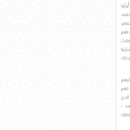
ُوتُوا
خلفه،
يهم،
 لهم
َمْتُ
ْتَرُوا
 كذلك
إليهم
 لهم
الذي
مد –
بارك