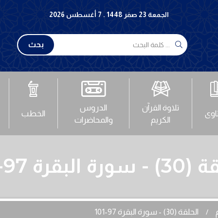
الجمعة 23 صفر 1448 . 7 أغسطس 2026
بحث
تلاوة القرآن
الدروس
تاوى
الخطب
الكريم
والمحاضرات
رة البقرة 97-101
الحلقة (30) - سورة البقرة 97-101