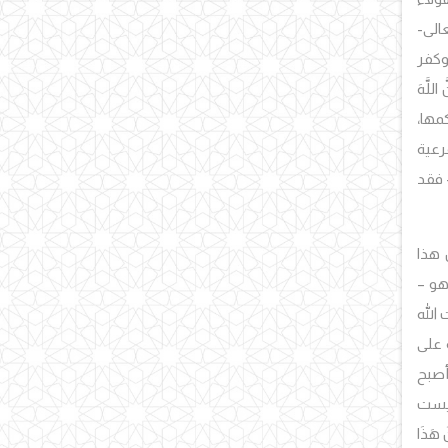
عالى-
وكفر
للَّهَ
كمها،
رعية
 فقد
أن هذا
 هو –
 الله
 على
 أصبح
 ليست
هَذَا