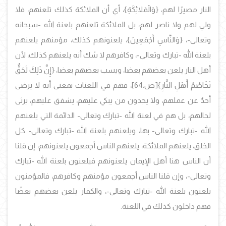
النار مصيرًا لهم، {وَالْمَلائِكَةِ}، أي أن الملائكة كذلك تلعنهم، فلا
ولي لهم ولا ناصر لهم، بل الملائكة تلعنهم بلعنة الله -سبحانه
وتعالى-، {وَالنَّاسِ أَجْمَعِينَ}، يلعنونهم كذلك، مؤمنهم يلعنهم
بلعنة الله -تبارك وتعالى-، وكافرهم لا شك أنه يلعنهم كذلك، لأن
أهل النار يلعن بعضهم بعضا، ويسب بعضهم بعضا، {إِنَّ ذَلِكَ لَحَقٌّ
تَخَاصُمُ أَهْلِ النَّارِ}
[ص:64]، فهم في اللعنات بمعنى أنه لا يرضى
أحدٌ عن عملهم، ولا يجدون من يبكي عليهم، يشفق عليهم، يرثى
لحالهم، بل هم في لعنة الله -تبارك وتعالى- الدائمة التي يلعنهم
الله -تبارك وتعالى- بها، ويلعنهم بلعنة الله -تبارك وتعالى- كل
الخلق، يلعنهم الملائكة، يلعنهم الناس أجمعون يلعنونهم، إن قلنا
أن الناس هنا أهل الإيمان يلعنونهم فيلعنون بلعنة الله -تبارك
وتعالى-، وإن قلنا الناس أجمعون مؤمنهم وكافرهم، فالمؤمنون
يلعنون بلعنة الله -تبارك وتعالى-، والكفار يلعن بعضهم بعضًا
فهم داخلون كذلك في اللعنة.