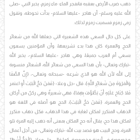
ذهب ضرب الأرض بعقبه فانفجر الماء؛ ماء زمزم،
يخبر النبي -صلى
الله عليه وسلم- أن هاجر -عليها السلام- بدأت تحوطه، وتقول
زمي زمزم فسميت زمزم لذلك
.
على كل حال السعي هذه الشعيرة التي جعلها الله من شعائر
الحج والعمرة كان هذا بدء تشريعها، وأن المؤمنين يسعون
بسعي أم العرب جميعًا، وهي هاجر -عليها السلام-، يخبر الله
-تبارك وتعالى- بأن هذا السعي من شعائر الله، الشعائر منسوبة
إلى الله لأن الله هو الذي شرعه -سبحانه وتعالى-،
{إِنَّ الصَّفَا
وَالْمَرْوَةَ مِنْ شَعَائِرِ اللَّهِ}، قال -جل وعلا- {فَمَنْ حَجَّ الْبَيْتَ أَوِ اعتمر
فَلا جُنَاحَ عَلَيْهِ أَنْ يَطَّوَّفَ بِهِمَا}، فهي شعيرةٌ وهي ركنٌ من أركان
الحج والعمرة، {فَمَنْ حَجَّ الْبَيْتَ}، الحج هو أصله في اللغة هو
الذهاب المتكرر لمكان لغاية في هذا الذهاب، فكل ذهاب متكرر
لمكان هذا حج، يقال أنه حج المكان بمعنى أنه ذهب إليه المرة تلو
المرة، وحج البيت هو قصد بيت الله -تبارك وتعالى- من أجل أعمال
مخصوصة في أزمنة مخصوصة، كما قال -جل وعلا- {الْحَجُّ أَشْهُرٌ