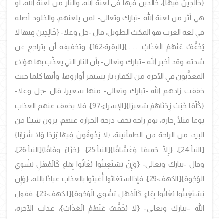
{خَالِدِينَ فِيهَا}، خالدين فيها في لعنة الله، والنار من لعنة الله، أو
هي أثر من لعنة الله -تبارك وتعالى- لمن يلعنهم، والخلود أصله
في لغة العرب هو المكث الطويل، قال -جل وعلا- {خَالِدِينَ فِيهَا لا
يُخَفَّفُ عَنْهُمُ الْعَذَابُ ........}
[البقرة:162]، وتخفيفه أن يتراجع عن
شدته، وقد أخبر الله –تبارك وتعالى- بأن النار التي يعذَّب بها هؤلاء
المعذَّبون في الآخرة من الكفار؛ نار يستمر أواروها، وأنها كلما خبت
خففت زادهم الله -تبارك وتعالى- منها سعيرا، قال -جل وعلا-
{كُلَّمَا خَبَتْ زِدْنَاهُمْ سَعِيرًا}
[الإسراء:97]
، فلا يخفف عنهم العذاب
يوما مثلًا إجازة، يوم راحة تخف درجة الحرارة عنهم، يرون شيئا من
البرد، من الراحة من الطمأنينة، {لا يَذُوقُونَ فِيهَا بَرْدًا وَلا شَرَابًا}
[النبأ:24]،
{إِلَّا حَمِيمًا وَغَسَّاقًا}
[النبأ:25]،
{جَزَاءً وِفَاقًا}
[النبأ:26]،
وقال -تبارك وتعالى-
{وَإِنْ يَسْتَغِيثُوا يُغَاثُوا بِمَاءٍ كَالْمُهْلِ يَشْوِي
الْوُجُوهَ}[الكهف:29]، فإذا استغاثوا أُغيثوا بالعذاب عياذًا بالله، {وَإِنْ
يَسْتَغِيثُوا يُغَاثُوا بِمَاءٍ كَالْمُهْلِ يَشْوِي الْوُجُوهَ}
[الكهف:29]
، فقول
الله –تبارك وتعالى- {لا يُخَفَّفُ عَنْهُمُ الْعَذَابُ}، عذاب الآخرة،