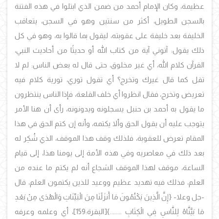
عظيمة، وكان الإمام أحمد من ضمن الذي ابتلوا في هذه الفتنة
بالسجن الطويل، أكثر من سنتين وهو في السجن، يتعاقب
الخليفة بعد خليفة على عقوبته، ليقول بما قالوا به، وهو في كل
ذلك يقول: آتوني آية من كتاب الله أو حديثًا من أحاديث النبي،
القرآن كلام الله، أي غير مخلوق، حتى قال له بعض الناس: لم لا
تقل كما قال غيرك وتخرج؟ أي تقول توري، تورية كلام فيه
تعريض وتخرج، فقال انظروا أي خلف القلعة، فإذا الناس ينتظرون
ما يقول به أحمد بن حنبل يسجلونه ويدونونه، رأى أن هنا الأمر
يتوجب عليه أن يقول الحق وألا يكتمه، وأنه إن كتم الحق في هذا
المقام تعرض للعقوبة، فلذلك وقف هذا الموقف، الذي شُكِر له
بعد ذلك في معاصريه وفي هذه الأمة إلى يومنا هذا، إلى قيام
الساعة، موقف لهذا الموقف الشجاع أنه لم يكتم ما عنده من
العلم، فذلك فيه تهديد عظيم ووعيد للذين يكتمون العلم، قال
-جل وعلا- {إِنَّ الَّذِينَ يَكْتُمُونَ مَا أَنزَلْنَا مِنَ الْبَيِّنَاتِ وَالْهُدَى مِنْ بَعْدِ
مَا بَيَّنَّاهُ لِلنَّاسِ فِي الْكِتَابِ ........}
[البقرة:159]، أي وعلمه وعرفه