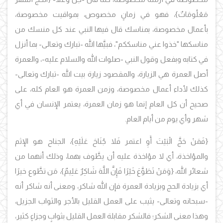
مَعْلُومَاتٌ}، فهو في زمانٍ مخصوص، بمواقيت مخصوصة،
بأعمال مخصوصة، بمناسك قال فيها النبي عند كل منسك من
مناسكها "خذوا عني مناسككم"، فبيَّها الله -تبارك وتعالى- بما أنزل
في كتابه وبفعل وقول النبي -صلوات الله والسلام عليه-، والعمرة
أصل العمرة هي الزيارة، والمقصود زيارة بيت الله -تبارك وتعالى-
كذلك لأداء أعمال مخصوصة، وزمن العمرة هو العام كله، على
صحيح أن كل العام إنما هو زمان العمرة، يعتمر الإنسان في أي
شهر وأي يوم من أيام العام.
{فَمَنْ حَجَّ الْبَيْتَ أَوِ اعتمر فَلا جُنَاحَ عَلَيْهِ}، الجناح هو الإثم
والمؤاخذة، أي لا مؤاخذة عليه أن يطَّوف بهما، وذلك أنهما من
شعائر الله، {وَمَنْ تَطَوَّعَ خَيْرًا فَإِنَّ اللَّهَ شَاكِرٌ عَلِيمٌ}، مَن تطَّوع خيرًا
أي بزيادة الحج وبزيادة العمرة فإن الله شاكر، ومعنى أنه شاكر أنه
-سبحانه وتعالى- يثيب على العمل القليل بالأجر والثواب الجزيل،
وهذا معنى الشكر؛ فالشكر مقابلة العمل القليل بثوابٍ وجزاءٍ كثير،