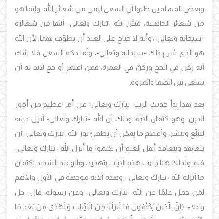
وبعض المسلمين ظنوا أن السعي ليس من شعائر الله، وإنما هو
من شعائر الجاهلية، فبيَّن الله -تبارك وتعالى- أنها من شعائره
-سبحانه وتعالى-، وأنه لا جناح على العبد أن يطوَّف بهما؛ لأن الله
هو الذي شرع ذلك -سبحانه وتعالى-، وأما حكم السعي فلا شك
أنه ركن في الحج وركنٌ في العمرة، فمن اعتمر أو حج لابد له أن
يسعى بين الصفا والمروة.
بعد هذا بدأ حديث الرب -تبارك وتعالى- عن أمر عظيم من أمور
الدين، وهو كتمان الآية، وذلك أن الله –تبارك وتعالى- أنزل دينه؛
ليبلَّغ وينشر، وأعظم ما يمكن أن يطفئ نور الله -تبارك وتعالى- أن
يتعاهد ويتعاقد أهل العلم أن يكتموا ما أنزل الله -تبارك وتعالى-
فيه، ولذلك هنا جاءت هذه الآيات بتهديد، وبالوعيد الشديد لكتمان
ما أنزله الله -تبارك وتعالى-، وهذه الآية موجهةٌ في الأول والأهم
لمَن حمل علمًا عن الله -تبارك وتعالى- وعن رسوله، قال -جل
وعلا-: {إِنَّ الَّذِينَ يَكْتُمُونَ مَا أَنزَلْنَا مِنَ الْبَيِّنَاتِ وَالْهُدَى مِنْ بَعْدِ مَا