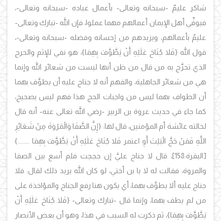
شاكر عليمٌ -سبحانه وتعالى- بأعمال عباده -سبحانه وتعالى-،
فيوفِّي أهل الإيمان أعمالهم مهما عملوا، فإن الله -تبارك وتعالى-
عليمٌ بأعمالهم، ويزيدهم من إحسانه وفضله -سبحانه وتعالى-،
قول الله {فَلا جُنَاحَ عَلَيْهِ أَنْ يَطَّوَّفَ بِهِمَا}، هو نفي للإثم والحرج
الذي تحرَّج به من قال من ظن أنها ليست من شعائر الله وإنما
هي من شعائر الجاهلية، والفهم أنه لا جناح عليه أن يطوَّف بهما
أن الطواف بهما ليس من واجبات الحج هذا فهم ليس بصحيح،
كما جاء في حديث عروة بن الزبير -رضي الله تعالى عنه- أنه قال
لخالته عائشة أم المؤمنين، قال لها: {إِنَّ الصَّفَا وَالْمَرْوَةَ مِنْ شَعَائِرِ
اللَّهِ فَمَنْ حَجَّ الْبَيْتَ أَوِ اعتمر فَلا جُنَاحَ عَلَيْهِ أَنْ يَطَّوَّفَ بِهِمَا ........}
[البقرة:158
]، قال لا جناح عليَّ إن حججت فلم أسع بين الصفا
والمروة، فقالت له لا يا بن أختي، لو كان الله يريد ذلك لقال: فلا
جناح عليه ألا يطوَّف بهما
، أي يكون هنا رفع الجناح والمؤاخذة على
من لم يطف بهما
، وإنما قال -تبارك وتعالى-
{فَلا جُنَاحَ عَلَيْهِ أَنْ
يَطَّوَّفَ بِهِمَا}، ثم ذكرت له السبب في هذا، وهو أن بعض الأنصار