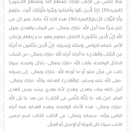
بَيَّنَّاهُ لِلنَّاسِ فِي الْكِتَابِ أُوْلَئِكَ يَلْعَنُهُمُ اللَّهُ وَيَلْعَنُهُمُ اللَّاعِنُونَ}
[البقرة:159]،
{إِلَّا الَّذِينَ تَابُوا وَأَصْلَحُوا وَبَيَّنُوا فَأُوْلَئِكَ أَتُوبُ عَلَيْهِمْ
وَأَنَا التَّوَّابُ الرَّحِيمُ}
[البقرة:160]، هذه الآية آيةٌ عامة, تعم كل من
كتم شيئًا مما أنزل الله -تبارك وتعالى- من البينات والهدى، يقول
الله
{إِنَّ الَّذِينَ يَكْتُمُونَ}، الكتمان معلوم وهو عدم إظهار وإعلان
الأمر، كتمانه التواصي بإخفائه وإسراره، {إِنَّ الَّذِينَ يَكْتُمُونَ مَا أَنزَلْنَا
مِنَ الْبَيِّنَاتِ وَالْهُدَى}، ما أنزلنا؛ أنزله الله -تبارك وتعالى- من البينات
الدلائل الواضحة، فآيات الله -تبارك وتعالى- دلائل واضحة، سواءً
كانت في قرآن متلو أو ما أوحاه الله -تبارك وتعالى- إلى رسوله
-صلى الله عليه وسلم-، {وَالْهُدَى}، الهداية، والله -تبارك وتعالى-
أنزل كتابه بينات وهدى، وهدى لأنه يهدي، يرشد ويبين الهدى
العام، {مِنْ بَعْدِ مَا بَيَّنَّاهُ لِلنَّاسِ فِي الْكِتَابِ}، من بعد ما بيَّن الله
-تبارك وتعالى- هذه الأدلة الواضحة، وهذه الهداية فيما أنزله
للناس وبيَّنه -سبحانه وتعالى- في الكتاب، الكتاب اسم لجنس
الكتب، سواء كان التوراة أو الإنجيل أو القرآن.