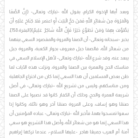
وبعد أيها الإخوة الكرام، يقول الله -تبارك وتعالى-
{إِنَّ الصَّفَا
وَالْمَرْوَةَ مِنْ شَعَائِرِ اللَّهِ فَمَنْ حَجَّ الْبَيْتَ أَوِ اعتمر فَلا جُنَاحَ عَلَيْهِ أَنْ
يَطَّوَّفَ بِهِمَا وَمَنْ تَطَوَّعَ خَيْرًا فَإِنَّ اللَّهَ شَاكِرٌ عَلِيمٌ}
[البقرة:158]،
يخبر -سبحانه وتعالى- أن الصفا والمروة والمقصود السعي بينهما
من شعائر الله، فالصفا جبل معروف بجوار الكعبة، والمروة جبل
يبعد عنه، وقد شرع الله -تبارك وتعالى- لأهل الإسلام السعي في
مناسك الحج والعمرة بين الصفا والمروة، ونزلت هذه الآيات لما
ظن بعض المسلمين أن هذا السعي إنما كان من اختراع الجاهلية
ومن مناسكهم، وليس من تشريع الله –تبارك وتعالى- في أصل
شريعة العمرة والحج، وذلك أن الكفار كانوا قد نصبوا على الصفا
صنمًا وهو إساف، وعلى المروة صنمًا آخر وهو نائلة، وكانوا إذا
سعوا تمسحوا بهما، فأخبر الله -تبارك وتعالى- عباده المؤمنين أن
هذا السعي إنما هو من شعائر الله، وأصل هذا التشريع هو سعي
أمنا؛ أم العرب جميعًا هاجر -عليها السلام-، عندما تركها إبراهيم