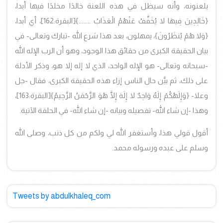
يلعنونه، وأنه سيظل في هذه اللعنة خالدًا مخلدًا فيها أبدا،
{خَالِدِينَ فِيهَا لا يُخَفَّفُ عَنْهُمُ الْعَذَابُ ........}
[البقرة:162]، أي أبدا،
{وَلا هُمْ يُنظَرُونَ}، يمهلون، بعد هذا شرع الله -تبارك وتعالى- في
بيان الحقيقة الكبرى من حقائق هذا الوجود، وهو أن الرب الإله الله
-سبحانه وتعالى- هو الإله الواحد، الذي لا إله إلا هو، وذكر الأدلة
على ذلك، ثم بيَّن حال الناس إزاء هذه الحقيقة الكبرى، فقال -جل
وعلا- {وَإِلَهُكُمْ إِلَهٌ وَاحِدٌ لا إِلَهَ إِلَّا هُوَ الرَّحْمَنُ الرَّحِيمُ}
[البقرة:163]،
وهذا -إن شاء الله- تفصيله وبيانه -إن شاء الله- في الحلقة الآتية.
أقول قولي هذا، وأستغفر الله لي ولكم من كل ذنب، وصلى الله
وسلم على عبده ورسوله محمد.
Tweets by abdulkhaleq_com