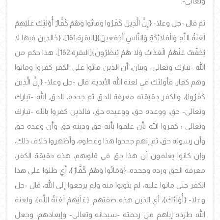
وتعالى-.
ثم قال -جل وعلا- {إِنَّ الَّذِينَ كَفَرُوا وَمَاتُوا وَهُمْ كُفَّارٌ أُوْلَئِكَ عَلَيْهِمْ
لَعْنَةُ اللَّهِ وَالْمَلائِكَةِ وَالنَّاسِ أَجْمَعِينَ}
[البقرة:161]،
{خَالِدِينَ فِيهَا لا
يُخَفَّفُ عَنْهُمُ الْعَذَابُ وَلا هُمْ يُنظَرُونَ}
[البقرة:162]، هذا حكم من
الله -تبارك وتعالى- وبيان، أن الذين ماتوا على الكفر
كفروا وماتوا
وهم كفار، فأولئك في لعنة الله الأبدية، قال -جل وعلا- {إِنَّ الَّذِينَ
كَفَرُوا}، والكفر حقيقته معرفة الحق ثم جحده، الحق, الله -تبارك
وتعالى- حق، ووعده حق، ووعيده حق، فالذين كفروا بالله -تبارك
وتعالى-؛ كفروا الله بأن علموا بأنه حق ودينه حق وأن وعده حق
وأن رسوله حق، ثم إنهم جحدوا هذا وغطوه، وأظهروا خلاف ذلك،
وإن كانوا يعلمون أن هذا حق في قلوبهم، هذه حقيقة الكفر،
معرفة الحق ورده وجحده، {وَمَاتُوا وَهُمْ كُفَّارٌ}، أي ظلوا على هذا
الكفر حتى ماتوا عليه، لم يتوبوا منه ولم يرجعوا إلى الله، قال -جل
وعلا- {أُوْلَئِكَ}، أي الذين هذه صفتهم، {عَلَيْهِمْ لَعْنَةُ اللَّهِ}، ولعنة
الله طرده إياهم من رحمته -سبحانه وتعالى- وإبعادهم، وجعل