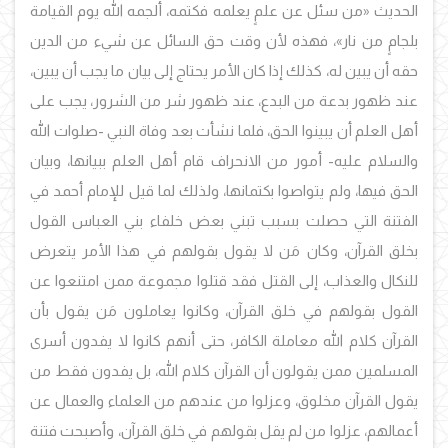
الحديث «من سئل عن علمٍ يعلمه فكتمه، ألجمه الله يوم القيامة
بلجامٍ من نار»، فهذه لأن وقت حق السائل عن شيء من الدين
حقه أن يبين له، كذلك إذا كان الأمر يحتاج إلى بيان ما يجب أن يبين،
عند ظهور بدعة من البدع، عند ظهور شر من الشرور، يجب على
أهل العلم أن يبينوا الحق، فلما نشأت بعد وفاة النبي -صلوات الله
والسلام عليه- أمور من الانحراف قام أهل العلم ببيانها، وبيان
الحق فيها، ولم يتواصوا بكتمانها، ولذلك لما قيل للإمام أحمد في
الفتنة التي حصلت بسبب تبني بعض خلفاء بني العباس القول
بخلق القرآن، وكان مَن لا يقول بقولهم في هذا الأمر يتعرض
للنكال والعذاب، إلى القتل فقد قتلوا مجموعة ممن امتنعوا عن
القول بقولهم في خلق القرآن، وكانوا يعاملون مَن يقول بأن
القرآن كلام الله معاملة الكافر، حتى أنهم كانوا لا يفدون أسرى
المسلمين ممن يقولون أن القرآن كلام الله، بل يفدون فقط من
يقول القرآن مخلوق، وعزلوا من عندهم من العلماء والعمال عن
أعمالهم، عزلوا من لم يقل بقولهم في خلق القرآن، وأصبحت فتنة