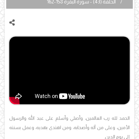
الحلقة (43) - سورة البقرة 158-162
الحمد لله رب العالمين، وأصلي وأسلم على عبد الله والرسول
الأمين، وعلى من آله وأصحابه، ومن اهتدى بهديه، وعمل بسنته
إلى يوم الدين.