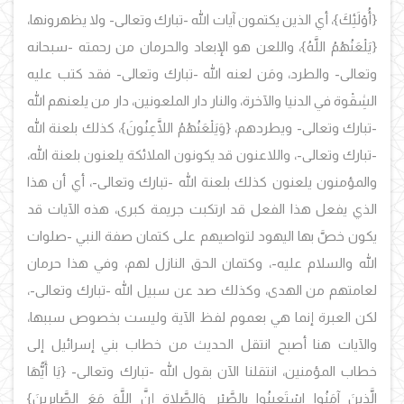
{أُوْلَئِكَ}، أي الذين يكتمون آيات الله -تبارك وتعالى- ولا يظهرونها،
{يَلْعَنُهُمُ اللَّهُ}، واللعن هو الإبعاد والحرمان من رحمته -سبحانه
وتعالى- والطرد، ومَن لعنه الله -تبارك وتعالى- فقد كتب عليه
الشِقْوة في الدنيا والآخرة، والنار دار الملعونين، دار من يلعنهم الله
-تبارك وتعالى- ويطردهم، {وَيَلْعَنُهُمُ اللَّاعِنُونَ}، كذلك بلعنة الله
-تبارك وتعالى-، واللاعنون قد يكونون الملائكة يلعنون بلعنة الله،
والمؤمنون يلعنون كذلك بلعنة الله -تبارك وتعالى-، أي أن هذا
الذي يفعل هذا الفعل قد ارتكبت جريمة كبرى، هذه الآيات قد
يكون خصَّ بها اليهود لتواصيهم على كتمان صفة النبي -صلوات
الله والسلام عليه-، وكتمان الحق النازل لهم، وفي هذا حرمان
لعامتهم من الهدى، وكذلك صد عن سبيل الله -تبارك وتعالى-،
لكن العبرة إنما هي بعموم لفظ الآية وليست بخصوص سببها،
والآيات هنا أصبح انتقل الحديث من خطاب بني إسرائيل إلى
خطاب المؤمنين، انتقلنا الآن بقول الله -تبارك وتعالى- {يَا أَيُّهَا
الَّذِينَ آمَنُوا اسْتَعِينُوا بِالصَّبْرِ وَالصَّلاةِ إِنَّ اللَّهَ مَعَ الصَّابِرِينَ}