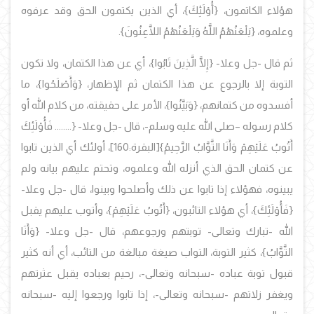
هؤلاء الكاتمون،
{أُوْلَئِكَ}، أي الذين يكتمون الحق وقد عرفوه
وعلموه، {يَلْعَنُهُمُ اللَّهُ وَيَلْعَنُهُمُ اللَّاعِنُونَ}.
ثم قال -جل وعلا- {إِلَّا الَّذِينَ تَابُوا}، أي عن هذا الكتمان، ولا تكون
التوبة إلا بالرجوع عن هذا الكتمان ثم الإظهار، {وَأَصْلَحُوا}، ما
أفسدوه من كتمانهم، {وَبَيَّنُوا}، الأمر على حقيقته، من كلام الله أو
كلام رسوله –صلى الله عليه وسلم-، قال -جل وعلا- {........ فَأُوْلَئِكَ
أَتُوبُ عَلَيْهِمْ وَأَنَا التَّوَّابُ الرَّحِيمُ}
[البقرة:160]، أولئك أي الذين تابوا
عن كتمان الحق الذي أنزله الله وعلموه، وتحتم عليهم بيانه ولم
يبينوه، فهؤلاء إذا تابوا عن ذلك وأصلحوا وبينوا، قال -جل وعلا-
{فَأُوْلَئِكَ}، أي هؤلاء التائبون، {أَتُوبُ عَلَيْهِمْ}، وأتوب عليهم يقبل
الله -تبارك وتعالى- توبتهم ورجوعهم، قال -جل وعلا- {وَأَنَا
التَّوَّابُ}، كثير التوبة، التواب صيغة مبالغة من التائب، أي أنه كثير
قبول توبة عباده -سبحانه وتعالى-، رحيم بعباده يقبل عثرتهم
ويغفر زلاتهم -سبحانه وتعالى-، إذا تابوا ورجعوا إليه -سبحانه