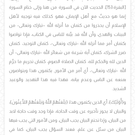
[البقرة:153]، الحديث الآن في السورة من هنا وإلى ختام السورة
إنما هو حديثٌ مع أهل الإيمان، فهو كذلك فيه توجيه لأهل
الإسلام أن يحذروا من كتمان ما أنزله الله –تبارك وتعالى- من
البينات والهدى، وأن الله قد بيَّنه للناس في الكتاب، فإذا تواصوا
بكتمان أمر مما أنزله الله -تبارك وتعالى-، كتمان التوحيد، كتمان
ضرر الشرك، كتمان أية شرعة من شعائر الله -تبارك وتعالى- أن
الدين لله والحكم لله، كتمان الصلاة الصوم، كتمان تحريم ما حرَّم
الله -تبارك وتعالى-، أي أمر من الأمور, يكتمون هذا ويتواصون
بمنعه عن الناس وعدم بيانه، فهذا فيه هذا التهديد والوعيد
الشديد.
و
{أُوْلَئِكَ}، أي الذين يكتمون هذا، {يَلْعَنُهُمُ اللَّهُ وَيَلْعَنُهُمُ اللَّاعِنُونَ}،
والبيان لا يجوز تأخيره عن وقت الحاجة، فإذا وجد وقت حاجة لابد
من البيان، وإذا تحتم البيان يجب البيان، ومن الأمور التي يجب فيها
البيان من سئل عن علم، فعند السؤال يجب البيان، كما في