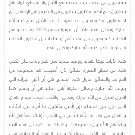
يستمرون في عذاب تزداد شدته مع الأيام ولا تنقطع، {وَلا هُمْ
يُنظَرُونَ}، أي أنهم يمهلون، ينظرون من النَظِرَة وهي الإمهال، أي
لا يمهلون، فلا يمهلون عند الموت إذا جاء الأجل الذي كتبه الله
-تبارك وتعالى- لهم، فلابد أن يموتوا عنده، وكذلك وقت دخولهم
العذاب لا يمهلون، في مكث أيام أو ساعات بل يدخلون العذاب
في الوقت الذي كتبه الله -تبارك وتعالى- لهم.
هذه الآيات فيها تهديد ووعيد شديد لمن كفر ومات على الكفر،
هذه في سياق السورة حقائق الآن، أصبحت هنا مجموعة من
القواعد والحقائق، فأول هذه الحقائق هي أن أكبر الجرائم التي
يتوعد الله -تبارك وتعالى- عليها أهل العلم، هي أن يكتموا هذا
القرآن المنزل من الله -تبارك وتعالى-، والآيات البينات فيه، والهدى
الذي نازل من السماء، {إِنَّ الَّذِينَ يَكْتُمُونَ مَا أَنزَلْنَا مِنَ الْبَيِّنَاتِ
وَالْهُدَى مِنْ بَعْدِ مَا بَيَّنَّاهُ لِلنَّاسِ فِي الْكِتَابِ أُوْلَئِكَ يَلْعَنُهُمُ اللَّهُ
وَيَلْعَنُهُمُ اللَّاعِنُونَ}
[البقرة:159]، وكذلك قد ذكرنا أن هذه الآية
عامة في أهل الكتاب، سواء أكانوا من اليهود أو النصارى، وفي