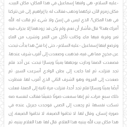
-عليه السلام- هي وابنها إسماعيل في هذا المكان؛ مكان البيت،
مكان زمزم الآن، تركهما وذهب فقالت له: يا إبراهيم, إلى مَن تتركنا
في هذا المكان؟، الذي ليس في إنسٌ ولا شيء، ثم قالت له: الله
أمرك بهذا؟ قال فأشار أن نعم، ولم يكن قد زودهما إلا بجراب فيه
تمر وقربة فيها ماء، وكانت تأكل من التمر وتشرب من الماء
وترضع ابنها إسماعيل -عليه السلام-، حتى إذا فنيَّ هذا بدأت تبحث
عن مخرج مما هي فيه، فذهبت وصعدت إلى أقرب شرف عندها،
فصعدت الصفا ودارت بوجهها يمينًا ويسارًا تبحث عن أحد فلم
تجد فنزلت، ثم لما جاءت إلى بطن الوادي أسرعت السير، ثم
صعدت إلى المروة وهو الشرف الثاني الذي أقرب لها، فنظرت
أيضًا يمينًا ويسارًا فلم تجد أحدا، فنزلت مرة ثانية إلى الصفا، فعلت
ذلك سبع مرات، ثم إنها سمعت صوتًا خفيفًا فقالت لنفسه صه
تسكت نفسها، ثم رجعت إلى الصبي فوجدت جبريل عنده في
صورة إنسان، وقال لها: لا تخافوا الضيعة، لا تخافوا الضيعة، إن
هذا مكان بيت الله يبنيه هذا الغلام، قال لها: هذا الغلام يبنيه، ثم