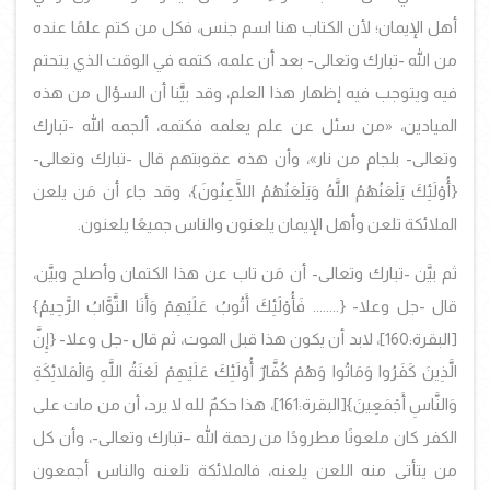
أهل الإيمان؛ لأن الكتاب هنا اسم جنس، فكل من كتم علمًا عنده
من الله -تبارك وتعالى- بعد أن علمه، كتمه في الوقت الذي يتحتم
فيه ويتوجب فيه إظهار هذا العلم، وقد بيَّنا أن السؤال من هذه
الميادين،
«من سئل عن علم يعلمه فكتمه، ألجمه الله -تبارك
وتعالى- بلجام من نار»
، وأن هذه عقوبتهم قال -تبارك وتعالى-
{أُوْلَئِكَ يَلْعَنُهُمُ اللَّهُ وَيَلْعَنُهُمُ اللَّاعِنُونَ}، وقد جاء أن مَن يلعن
الملائكة تلعن وأهل الإيمان يلعنون والناس جميعًا يلعنون.
ثم بيَّن -تبارك وتعالى- أن مَن تاب عن هذا الكتمان وأصلح وبيَّن،
قال -جل وعلا- {........ فَأُوْلَئِكَ أَتُوبُ عَلَيْهِمْ وَأَنَا التَّوَّابُ الرَّحِيمُ}
[البقرة:160]، لابد أن يكون هذا قبل الموت، ثم قال -جل وعلا-
{إِنَّ
الَّذِينَ كَفَرُوا وَمَاتُوا وَهُمْ كُفَّارٌ أُوْلَئِكَ عَلَيْهِمْ لَعْنَةُ اللَّهِ وَالْمَلائِكَةِ
وَالنَّاسِ أَجْمَعِينَ}
[البقرة:161]، هذا حكمٌ لله لا يرد، أن من مات على
الكفر كان ملعونًا مطرودًا من رحمة الله –تبارك وتعالى-، وأن كل
من يتأتى منه اللعن يلعنه، فالملائكة تلعنه والناس أجمعون