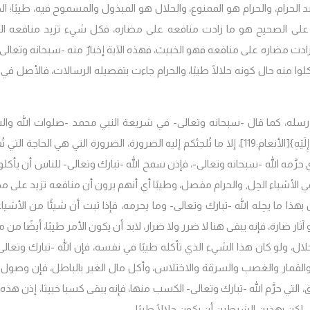
 ضد الحرام، والحرام هو الممنوع، والحلال هو المبذول والمسموح فيه، طيبًا؛ ا
ى الصحيح هو ما زادت منافعه على مضاره، فكل شيء تزيد منافعه الب
ادت مضاره على منافعه فهو الخبيث، فهذه الآية إخبارٌ منه -سبحانه وتعالى- 
وا منه حال كونه حلالًا طيبًا، والحرام جاءت بتفصيله الرسالات، فالأصل في
ة رسله، كما قال -سبحانه وتعالى- في شريعة النبي محمد -صلوات الله وال
عليه- {وَقَدْ فَصَّلَ لَكُمْ مَا حَرَّمَ عَلَيْكُمْ إِلَّا مَا اضْطُرِرْتُمْ إِلَيْهِ}[الأنعام:119]، إلا ما تُلجئكم إليه الضرورة، الضرورة التي هي الحا
ذي حرَّمه الله -سبحانه وتعالى-، فإذن سمح الله -تبارك وتعالى- للناس أن يأكلو
ي الأشياء الحِل, والحرام مفصل، وطيبًا أي أنهم يرون أن منافعه تزيد على مض
ذا ما يحِله الله -تبارك وتعالى- وما يحرمه، فإذا ثبت أن شيئًا من الأشيا
ار ضارة، فإنه يبقى هنا لا ضرر ولا ضرار، لابد أن يكون الأمر طيبًا، أيضًا من 
، ولو كان هذا الشيء الذي تأكله طيبًا في نفسه، فإن الله -تبارك وتعالى
با والقمار والغصب والسرقة والاختلاس، وأكل مال الغير بالباطل، فإن وصول
تي حرَّم الله -تبارك وتعالى- الكسب منها، فإنه يبقى كسبا خبيثا، إذن هذه إب
، لكن بهذين الشرطين أن يكون حلالًا طيبًا.