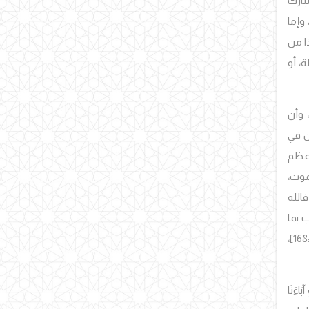
بارك
، وإما
ذا من
، أو
 وأن
ن في
أعظم
موت،
الله
ب بما
بَاءَنَا