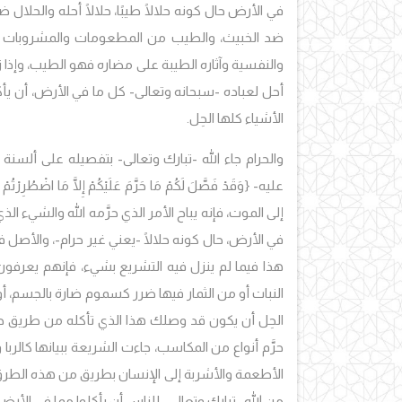
في الأرض حال كونه حلالًا طيبًا، حلالًا أحله والحلال
ضد الخبيث، والطيب من المطعومات والمشروبات عل
والنفسية وآثاره الطيبة على مضاره فهو الطيب، وإذا ز
أحل لعباده -سبحانه وتعالى- كل ما في الأرض، أن يأكل
الأشياء كلها الحِل.
والحرام جاء الله -تبارك وتعالى- بتفصيله على ألسن
إلى الموت، فإنه يباح الأمر الذي حرَّمه الله والشيء ال
في الأرض، حال كونه حلالًا -يعني غير حرام-، والأصل ف
هذا فيما لم ينزل فيه التشريع بشيء، فإنهم يعرفون به
النبات أو من الثمار فيها ضرر كسموم ضارة بالجسم، أو آث
الحِل أن يكون قد وصلك هذا الذي تأكله من طريق حلال
حرَّم أنواع من المكاسب، جاءت الشريعة ببيانها كالر
الأطعمة والأشربة إلى الإنسان بطريق من هذه الطرق، ال
من الله -تبارك وتعالى- للناس أن يأكلوا مما في الأرض