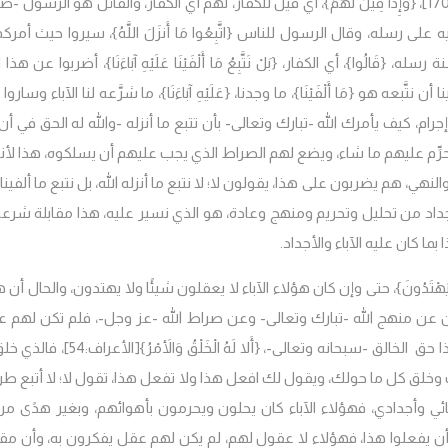
{وَإِذَا قِيلَ لَهُمُ}، أي قيل للكفار، لهم أي الكفار، والقائل هو الرسول -
على رسله، وقال الرسول للناس {اتَّبِعُوا مَا أَنزَلَ اللَّهُ}، سيروا حيث أمركم
َالُوا}، أي الكفار، {بَلْ نَتَّبِعُ مَا أَلْفَيْنَا عَلَيْهِ آبَاءَنَا}، أضربوا عن هذا 
َّبعه هو {مَا أَلْفَيْنَا}، ما وجدنا، {عَلَيْهِ آبَاءَنَا}، ما شرَّعه لنا الآباء وساروا
، كيف يأمرك الله -تبارك وتعالى- بأن تتبع ما أنزله -والله له الحق في أن 
يحرِّم عليهم ما شاء، ويضع لهم الصراط الذي يجب عليهم أن يسلكوه، هذا لأن
لنهي، هم يضربون على هذا، يقولون لا؛ لا نتبع ما أنزله الله، بل نتبع ما ألفينا
باء والأجداد من تحليل وتحريم ومنهج وعادة، هو الذي نسير عليه، هذا مقابلة شرعة
ما كان عليه الآباء والأجداد.
ًا وَلا يَهْتَدُونَ}، حتى وإن كان هؤلاء الآباء لا يعقلون شيئًا ولا يهتدون، والحال أن 
يدين عن منهج الله -تبارك وتعالى- وعن صراط الله -عز وجل-، فلم تكن لهم 
ليفكروا بها، ويعلم أنه لا يجوز أن يُحِل ويحرِّم ويدع، هذا حق الخالق -سبحانه وتعالى-، {أَلا لَهُ الْ
قك وخلق كل ما حولك، ويقول لك افعل هذا ولا تفعل هذا، تقول لا؛ لا أتبع ط
بائي وأجدادي، فهؤلاء الآباء كان يحلون ويحرمون بأهوائهم، وبغير هدًى من 
 أن يفعلوا هذا، فهؤلاء لا عقول لهم، لم يكن لهم عقل يفكرون به، وأن م