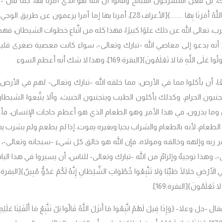
ك، بل فعل المشركون القبائح وقالوا أن الله هو الذي أمرنا بها، كما قال -ت
َهُ أَمَرَنَا بِهَا ........}
[الأعراف:28]، أمرنا بها إما أمرا يزعمون عن طريق الوحي
ه الرب، تعالى الله عن ذلك علوًا كبيرًا، فهذا كله من اتِّباع خطوات الشيطان، فه
 يدعو إلى معاصي الله -تبارك وتعالى-، سواء كانت معصية صغرى قليلة
ُولُوا عَلَى اللَّهِ مَا لا تَعْلَمُونَ}
[البقرة:169]، وهذا لا شك أنه أعظم السوء.
ًا، أن يأكلوا مما في الأرض، مما خلقه الله -تبارك وتعالى- لهم في الأرض،
تجنبون الحرام، وكذلك يأكلون الطيب ويتجنبون الخبيث، وألا يتَّبعوا الشيطا
ذون وما يذرون، في هذا الأمر وهو الطعام الذي هو أعظم حاجات الإنسان، ف
 الطعام، لأنه بالطعام والشراب يحيا وبغيره يموت، إذا لم يطعم ولم يشرب ي
 ربه وإلهه وخالقه ومولاه، فإن الله هو خالق كل شيء -سبحانه وتعالى-، ف
، وهذا توجيهٌ وإلزامٌ من الله -تبارك وتعالى- للناس، أن يسيروا في هذا البا
ِي الأَرْضِ حَلالًا طَيِّبًا وَلا تَتَّبِعُوا خُطُوَاتِ الشَّيْطَانِ إِنَّهُ لَكُمْ عَدُوٌّ مُبِينٌ}
[البقرة:168]،
ا لا تَعْلَمُونَ}
[البقرة:169].
، فقال -جل وعلا-
{وَإِذَا قِيلَ لَهُمُ اتَّبِعُوا مَا أَنزَلَ اللَّهُ قَالُوا بَلْ نَتَّبِعُ مَا أَلْفَيْنَا عَلَيْهِ آ