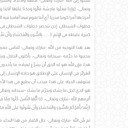
نسبوا إلى الله -تبارك وتعالى- الآلهة والأنداد والشر
وتعالى-
{وَإِذَا فَعَلُوا فَاحِشَةً قَالُوا وَجَدْنَا عَلَيْهَا آبَاءَنَا وَاللّ
أمرنا بها أمرا كونيا قدريا، أي أننا نقوم فيما أقامنا في
خطوات الشيطان، إذن تنحصر خطوات الشيطان في أنه
كبيرة غليظة في الإثم،
{........ بِالسُّوءِ وَالْفَحْشَاءِ وَأَنْ تَق
بعد هذا التوجيه من الله -تبارك وتعالى- للناس جميع
يتجنبوا ما حرَّمه -سبحانه وتعالى-، يأكلون الحلال وي
هذا، فإن الله هو له الحق أن يشرِّع لعباده ما يأخ
الغرائز في الإنسان على الإطلاق هو حاجة الإنسان إلى
فتتوقف الحياة على هذا، فيجب أن يطيع في هذا الأمر
هو الذي يُحِل ما يشاء ويحرِّم ما يشاء -سبحانه وتعالى-
ألزمهم الله -تبارك وتعالى-،
{يَا أَيُّهَا النَّاسُ كُلُوا مِمَّا ف
{إِنَّمَا يَأْمُرُكُمْ بِالسُّوءِ وَالْفَحْشَاءِ وَأَنْ تَقُولُوا عَلَى اللَّهِ مَ
ثم بيَّن الله -تبارك وتعالى- حال الكفار من هذا النداء