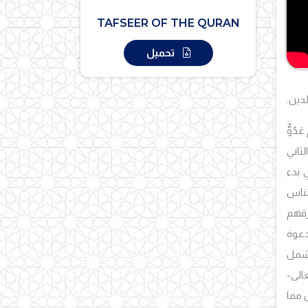
TAFSEER OF THE QURAN
تحميل
دين.
عَدُوٌّ
الثاني
 بدء
 للناس
زقهم
دعوة
ا يشمل
عالى-
 مما