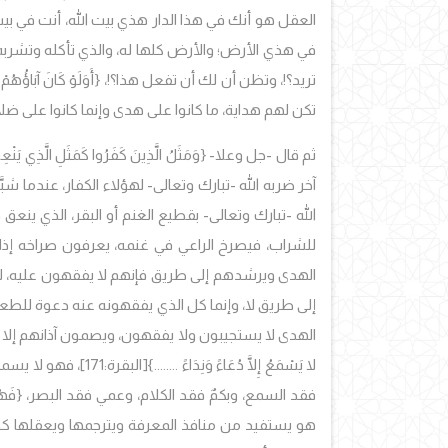
العقل هو أنك في هذا الدار هذي بيت الله، أنت في ب
في هذي الأرض؛ والأرض كلها له، والذي تأكله وتشربه 
تريد؟!، وتظن أن لك أن تفعل هذا؟!، {أَوَلَوْ كَانَ آبَاؤُهُمْ 
تكن لهم هداية، ما كانوا على هدى وإنما كانوا على ضل
ثم قال -جل وعلا- {وَمَثَلُ الَّذِينَ كَفَرُوا كَمَثَلِ الَّذِي يَنْعِقُ بِم
آخر ضربه الله -تبارك وتعالى- لهؤلاء الكفار، عندما شب
الله -تبارك وتعالى- بقطيع الغنم أو البقر، الذي ينعق 
للشراب، فيصرخ الراعي في غنمه، يعرفون صراخه إذ
الهدى ويرشدهم إلى طريق فإنهم لا يفقهون عليه، لغ
إلى طريق لا، وإنما كل الذي يفقهونه عنه دعوة للطع
الهدى لا يستجيبون ولا يفقهون، ويصمون آذانهم إلا فيما يسيرو
لا يَسْمَعُ إِلَّا دُعَاءً وَنِدَاءً ........}
[البقرة:171]، فهو لا يسمع من كلامك إلا دعاءً ونداءً قطيع،
فقد السمع، وبكمٌ فقد الكلام، وعمي فقد البصر، {فَهُ
هو يستفيد من منافذ المعرفة ويترجمها ويعقلها ك