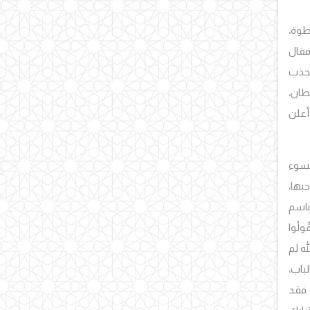
طوة،
فقال
 يجذب
يطان،
 أعلن
 السوء
بها،
باسم
ولُوا
له لم
لباب،
؛ فقد