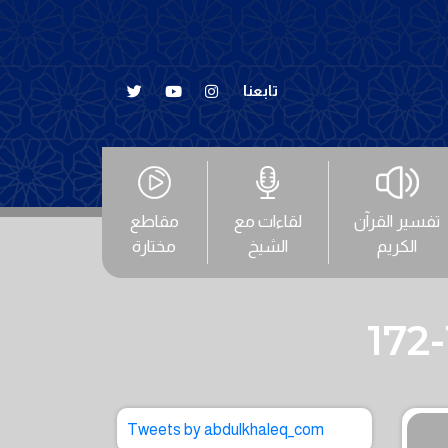
تابعنا
تفسير القرآن
لقاءات مع
مقاطع
الكريم
الشيخ
مختارة
Tweets by abdulkhaleq_com