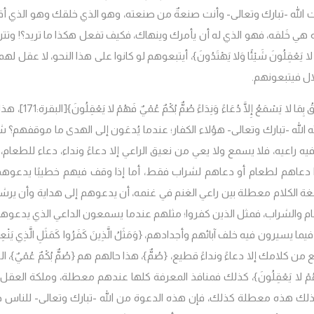
يت الله -تبارك وتعالى- وأنت صنعةٌ من صنعته، وهو الذي خلقك وهو الذي أ
هي خَلقه، فهو الذي له أن يأمرك وينهاك، فكيف تفعل هكذا ما تريد؟! وتتر
لا يَعْقِلُونَ شَيْئًا وَلا يَهْتَدُونَ}، أيتبعوهم لو كانوا على هذا النحو، لا عقل لهم
ال فيتبعونهم.
َا لا يَسْمَعُ إِلَّا دُعَاءً وَنِدَاءً صُمٌّ بُكْمٌ عُمْيٌ فَهُمْ لا يَعْقِلُونَ}
[البقرة:171]
َّه الله -تبارك وتعالى- هؤلاء الكفار؛ عندما يُدعَون إلى الهدى ما موقفهم؟
فيه راعيه، فلا يسمع ولا يعي من نعيق الراعي إلا دعاءً ونداء، دعاء للطعام،
ا دعاهم لطعام أو دعاهم لشراب فقط، أما إذا وقف فيهم خطيبًا يدعوهم
ة الكلام معطلة بين راعي الغنم في غنمه، أن يدعوهم إلى هداية وأن ير
ام والشراب،
فمثل الذين كفروا؛ مثلهم عندما يسمعون الداعي الذي يدعوهم
ن فيه خلف آبائهم وأجدادهم، {وَمَثَلُ الَّذِينَ كَفَرُوا كَمَثَلِ الَّذِي يَنْعِقُ 
{صُمٌّ}، هذا حالهم هم {صُمٌّ بُكْمٌ عُمْيٌ}، 
مْ لا يَعْقِلُونَ}، كذلك فمنافذ المعرفة كلها عندهم معطلة، وملكة العقل 
ذلك هذه معطلة كذلك، فإن هذه الدعوة من الله -تبارك وتعالى- للناس 