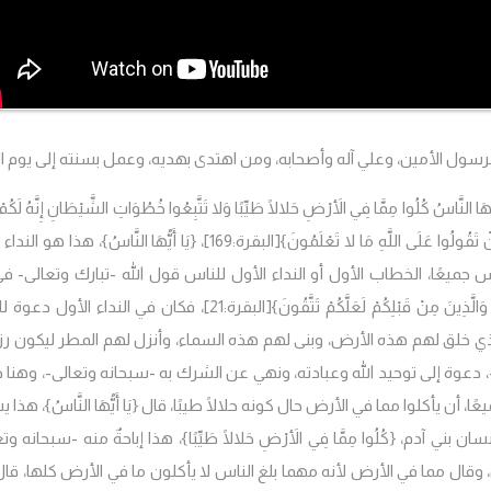
لرسول الأمين، وعلي آله وأصحابه، ومن اهتدى بهديه، وعمل بسنته إلى يوم ال
يُّهَا النَّاسُ كُلُوا مِمَّا فِي الأَرْضِ حَلالًا طَيِّبًا وَلا تَتَّبِعُوا خُطُوَاتِ الشَّيْطَانِ إِنَّهُ لَكُمْ 
أَنْ تَقُولُوا عَلَى اللَّهِ مَا لا تَعْلَمُونَ}
[البقرة:169]،
{يَا أَيُّهَا النَّاسُ}، هذا هو النداء 
س جميعًا، الخطاب الأول أو النداء الأول للناس قول الله -تبارك وتعالى- في
لَّذِينَ مِنْ قَبْلِكُمْ لَعَلَّكُمْ تَتَّقُونَ}
[البقرة:21]، فكان في النداء الأول دعوة
الذي خلق لهم هذه الأرض، وبنى لهم هذه السماء، وأنزل لهم المطر ليكون ر
، دعوة إلى توحيد الله وعبادته، ونهي عن الشرك به -سبحانه وتعالى-، وهنا 
يعًا، أن يأكلوا مما في الأرض حال كونه
حلالًا
طيبًا، قال
{يَا أَيُّهَا النَّاسُ}، هذ
بني آدم، {كُلُوا مِمَّا فِي الأَرْضِ حَلالًا طَيِّبًا}، هذا إباحةٌ منه -سبحانه وت
وقال مما في الأرض لأنه مهما بلغ الناس لا يأكلون ما في الأرض كلها، قال