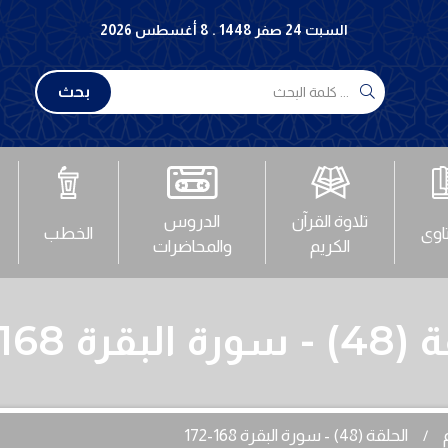
السبت 24 صفر 1448 . 8 أغسطس 2026
بحث
تلاوة القرآن
الدروس
تاوى
الخطب
الكريم
والمحاضرات
لبقرة 168-172
الحلقة (48) - سورة البقرة 168-172