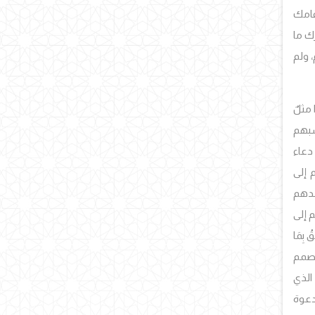
قامك
ك ما
، ولم
، هذا مثلٌ
 شبهم
 دعاء
 إلى
شدهم
 إلى
بِمَا
الصمم
الذي
دعوة