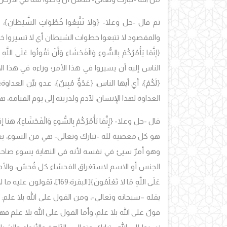
ثم قال -جل وعلا- {وَلا تَتَّبِعُوا خُطُوَاتِ الشّ
والمقصود لا تتبعوا خطوات الشيطان أي لا تسيروا خلف
{إِنَّمَا يَأْمُرُكُمْ بِالسُّوءِ وَالْفَحْشَاءِ وَأَنْ تَقُولُوا عَلَى اللَّه
الناس إليه أن يسيروا في هذا الأمر؛ وراءه في هذا ال
{لَكُمْ}، أي أيها الناس، {عَدُوٌّ مُبِينٌ}، عدو بيِّن ا
العداوة لهذا الإنسان، لآدم ولذريته إلى يوم القيامة، هذه مهمت
قال -جل وعلا- {إِنَّمَا يَأْمُرُكُمْ بِالسُّوءِ وَالْفَحْشَاءِ}،
هو كل معصية لله -تبارك وتعالى- هي من السوء، يعني
وهو أمرٌ سيئ في نفسه لأنه في النهاية يسوء صاحبه، 
الجنس أو الاسم لاستغراق الفحشاء كل فُحش، والأمر الفا
عَلَى اللَّهِ مَا لا تَعْلَمُونَ}
[البقرة:169]، تقولون 
يقله –سبحانه وتعالى-، ومن القول على الله بلا علم: تحر
قولٌ على الله بلا علم، وأما القول على الله بلا علم ف