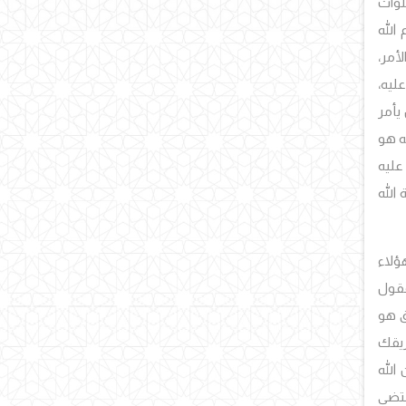
صلوات
 الله
الأمر،
 عليه،
يأمر
ه هو
 عليه
 الله
هؤلاء
عقول
خَلْقُ وَالأَمْرُ}[الأعراف:54]، فالذي خلق هو
ريقك
الله
قتضى