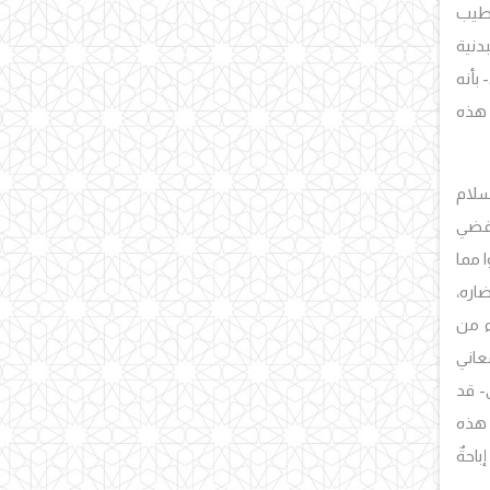
لطيب
دنية
بأنه
 هذه
سلام
جة التي تُفضي
ا مما
اره،
ء من
معاني
- قد
 هذه
احةٌ