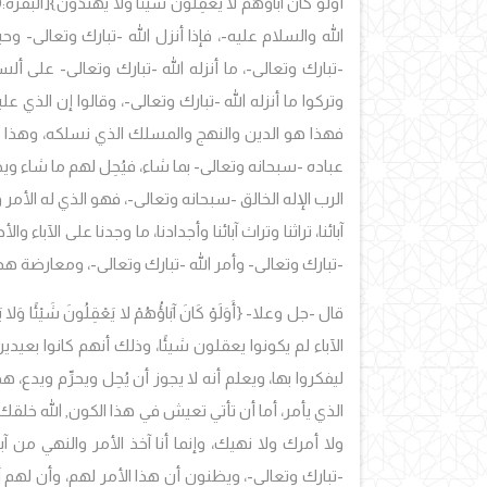
أَوَلَوْ كَانَ آبَاؤُهُمْ لا يَعْقِلُونَ شَيْئًا وَلا يَهْتَدُونَ}
[البقرة:170]،
الله والسلام عليه-، فإذا أنزل الله -تبارك وتعالى- وحيه 
-تبارك وتعالى-، ما أنزله الله -تبارك وتعالى- على ألسنة رسله، {ق
وتركوا ما أنزله الله -تبارك وتعالى-، وقالوا إن الذي علينا أن نت
فهذا هو الدين والنهج والمسلك الذي نسلكه، وهذا إجرام
عباده -سبحانه وتعالى- بما شاء، فيُحِل لهم ما شاء و
الرب الإله الخالق -سبحانه وتعالى-، فهو الذي له الأمر وا
آبائنا، تراثنا وتراث آبائنا وأجدادنا، ما وجدنا على الآ
-تبارك وتعالى- وأمر الله -تبارك وتعالى-، ومعارضة هذا ب
قال -جل وعلا- {أَوَلَوْ كَانَ آبَاؤُهُمْ لا يَعْقِلُونَ شَيْئ
الآباء لم يكونوا يعقلون شيئًا، وذلك أنهم كانوا بع
الذي يأمر، أما أن تأتي تعيش في هذا الكون, الله خل
ولا أمرك ولا نهيك، وإنما أنا آخذ الأمر والنهي من آ
-تبارك وتعالى-، ويظنون أن هذا الأمر لهم، وأن لهم