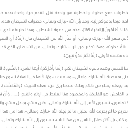
َيْطَانِ}، خطوات جمع خطوة، والخطوة هو واحدة نقل القدم مرة واحدة هذه خ
ه فيما يدعوكم إليه، وقد بيَّن الله -تبارك وتعالى- خطوات الشيطان هذه، 
ِ مَا لا تَعْلَمُونَ}
[البقرة:169]، هذه هي دعوة الشيطان، وهذا طريقه الذي
أمر، فسر الله -تبارك وتعالى- أو حذَّر الله من الشيطان قال
{إِنَّهُ}، أي الش
لعداوة؛ بيِّنةٌ عداوته، وهذا تحذير من الرب -تبارك وتعالى- من الشيطان، الذي قد
ه الأولى، {إِنَّهُ لَكُمْ عَدُوٌّ مُبِينٌ}.
 هنا إنما للحصر، وهذه دعوة الشيطان لكم، {إِنَّمَا يَأْمُرُكُمْ}، أيها الناس، {بِالسُّوءِ}،
 بمعصية الله -تبارك وتعالى-، وسميت سوءًا؛ لأنها في النهاية تسوء صاح
يجعله يساء من ذلك, وذلك عندما يرى جزاء فعله الخبيث، {وَالْفَحْشَاءِ}، 
حش هو الغليظ، والمقصود هنا الغليظ في الإثم والقبح، {........ وَأَنْ تَقُ
عليه ما لا تعلمون، تنسبون الأمر إلى الله -تبارك وتعالى- بظن منكم، بجهل منكم، وال
يم ما لم يحرمه الله، تحليل ما لم يٌحِله الله -تبارك وتعالى-، هذا من هذا ا
هو كثير، بل أكثر ضلال الناس من هذا الباب، ينسبون إلى الله -تبارك وتعالى-