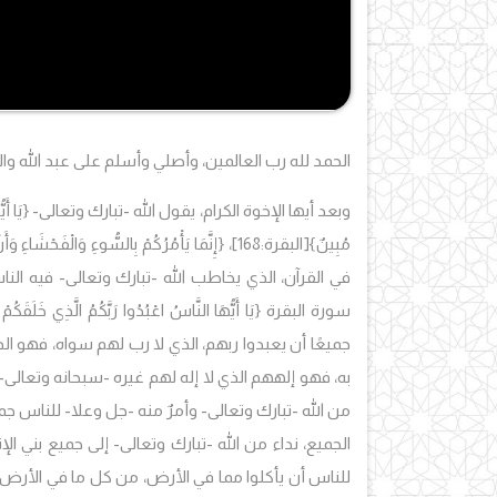
الحمد لله رب العالمين، وأصلي وأسلم على عبد الله وا
وبعد أيها الإخوة الكرام، يقول الله
-
تبارك وتعالى-
{يَا أَ
مُبِينٌ}
[البقرة:168]،
{إِنَّمَا يَأْمُرُكُمْ بِالسُّوءِ وَالْفَحْشَاءِ وَ
في القرآن، الذي يخاطب الله -تبارك وتعالى- فيه النا
سورة البقرة {يَا أَيُّهَا النَّاسُ اعْبُدُوا رَبَّكُمُ الَّذِي خَلَقَكُمْ وَا
جميعًا أن يعبدوا ربهم، الذي لا رب لهم سواه، فهو 
به، فهو إلههم الذي لا إله لهم غيره -سبحانه وتعالى-
من الله -تبارك وتعالى- وأمرٌ منه -جل وعلا- للناس جم
الجميع، نداء من الله -تبارك وتعالى- إلى جميع بني الإنسان 
للناس أن يأكلوا مما في الأرض، من كل ما في الأرض، 