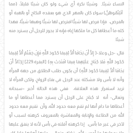
النساء شيئا, وشيئا نكرة أي شيء ولو كان شيئا قليلًا،
{مما
آتَيْتُمُوهُنَّ}
سواء كان بالمهر الذي هو بعقده النكاح أو بالهبة أو
بالفرض، فإذا فرض لها شيئًا افترض لها شيئًا وهبها شيئًا، فهذا
كله ما أعطاها كل ما ملكها إياه فإنه لا يجوز للرجل أن يسترد منه
شيئا.
قال: -جل وعلا-{
إِلَّا أَنْ يَخَافَا أَلَّا يُقِيمَا حُدُودَ اللَّهِ فَإِنْ خِفْتُمْ أَلَّا يُقِيمَا
حُدُودَ اللَّهِ فَلا جُنَاحَ عَلَيْهِمَا فِيمَا افْتَدَتْ بِهِ
} [البقرة:229]
إ
{ِلَّا أَنْ
يَخَافَا أَلَّا يُقِيمَا حُدُودَ اللَّهِ}
أن يكون طلب الطلاق من جهة المرأة
وأنه لا بأس ولا مشكلة عند الرجل في بقاء الزواج، ولكن المرأة لا
تريد استمرار هذه العلاقة، ففي هذه الحالة أخبر –سبحانه
وتعالى- أنه لا جُناح على الرجل أن يسترد مما أعطاها أو ما
أعطاها ما دام أنها لم تقم معه حدود الله، وأن تقيم معه حدود
الله من الطاعة والإنابة والمعاشرة بالمعروف كرهته لسبب أو
لآخر في غير ما بأس، إذا كرهته أقلته في بأس لأنه لا ينفق عليها
ولا يعطيها ما أوجب الله -تبارك وتعالى- عليها أهانها فإذا كان