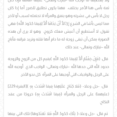
ثمة بأس هنا الأمر يختلف، فهنا يكون تطليق للضرر أما إذا كان
رجل لا بأس في عشرته وهو ينفق والمرأة لا تحتمله لسبب أو لآخر
مما ليس بأسًا في الشرع إ
{ِلَّا أَنْ يَخَافَا أَلَّا يُقِيمَا حُدُودَ اللَّه}
فهي
تقول: لا أستطيع أن أعيش معك كزوج، وهو لا يرى أن بهذه
الصورة يمكن أن تبقى زوجة له ما دام أنها قلته وتريد فراقه فأباح
الله –تبارك وتعالى- عند ذلك
قال:
{فَإِنْ خِفْتُمْ أَلَّا يُقِيمَا حُدُودَ اللَّهِ }
يقيم كل من الزوج والزوجة
حدود الله التي حدها الله –تبارك وتعالى- الواجب الذي أوجبه الله
على الرجل والواجبات التي أوجبها على المرأة كل نحو الآخر.
قال: -جل وعلا- {
فَلا جُنَاحَ عَلَيْهِمَا فِيمَا افْتَدَتْ بِهِ
}[البقرة:229]
(عليهما) على الرجل والمرأة
{فِيمَا افْتَدَتْ بِهِ}
خروجًا من عقد
النكاح.
ثم قال: -جل وعلا-
{ تِلْكَ حُدُودُ اللَّهِ فَلا تَعْتَدُوهَا}
تلك التي بينها