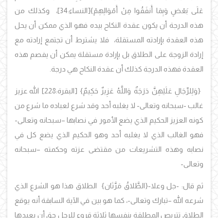
عَلَى بَعْضٍ وَبِمَا أَنفَقُوا مِنْ أَمْوَالِهِمْ}
[النساء:34]
، وكذلك من
هذه الدرجة أن يكون عقدة النكاح بيده فهو الذي ممكن أن يحل
هذه العقدة بإرادته المستقلة، فلا يشترط أن تجتمع إرادته مع
إرادة الزوجة على الطلاق بل بإرادة مستقلة يمكن أن يفصم هذه
العقدة فهذه الدرجة كذلك أن عقدة النكاح هي درجة.
{
وَلِلرِّجَالِ عَلَيْهِنَّ دَرَجَةٌ وَاللَّهُ عَزِيزٌ حَكِيمٌ}
[البقرة:228]
الله عزيز
غالب -سبحانه وتعالى- لا يغلبه أحد وقد شرع لعباده ما شرع من
كونه العزيز الحكيم الذي يضع الأمور في نصابها –سبحانه وتعالى-
فهو الغالب الذي لا يغلبه أحد وهو الحكيم الذي يضع كل في
نصابه وهذه التشريعات من مقتضى عزته وحكمته –سبحانه
وتعالى-
ثم قال: -جل وعلا-
{الطَّلاقُ مَرَّتَان}
الطلاق هذا هو الشرع الذي
شرعه الله –تبارك وتعالى-، كما هو بين في الآية السابقة أنه يوقع
الطلاق تتربص المطلقة بنفسها ثلاثة قروء للرجل حق أن يعيدها