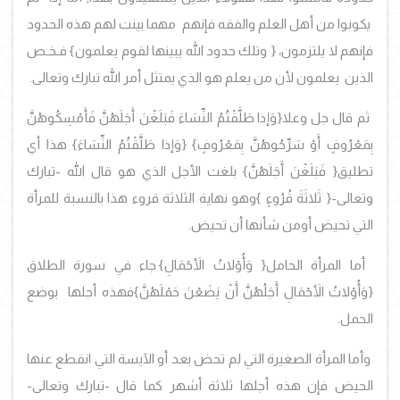
يكونوا من أهل العلم والفقه فإنهم مهما بينت لهم هذه الحدود
فإنهم لا يلتزمون،
{
وتلك حدود الله يبينها لقوم يعلمون
}
فـخـص
الذين يعلمون
لأن من يعلم هو الذي يمتثل أمر الله تبارك وتعالى
.
ثم قال جل وعلا
{وَإذا طَلَّقْتُمُ النِّسَاءَ فَبَلَغْنَ أَجَلَهُنَّ فَأَمْسِكُوهُنَّ
بِمَعْرُوفٍ أَوْ سَرِّحُوهُنَّ بِمَعْرُوفٍ} {وَإذا طَلَّقْتُمُ النِّسَاءَ}
هذا أي
تطليق
{
فَبَلَغْنَ أَجَلَهُنَّ
}
بلغت الأجل الذي هو قال الله -تبارك
وتعالى-
{
ثَلاثَةَ قُرُوءٍ
}
وهو نهاية الثلاثة قروء هذا بالنسبة للمرأة
التي تحيض أومن شأنها أن تحيض.
أما المرأة الحامل
{
وَأُوْلاتُ الأَحْمَالِ
}
جاء في سورة الطلاق
{وَأُوْلاتُ الأَحْمَالِ أَجَلُهُنَّ أَنْ يَضَعْنَ حَمْلَهُنَّ}
فهذه أجلها بوضع
الحمل.
وأما المرأة الصغيرة التي لم تحض بعد أو الآيسة التي انقطع عنها
الحيض فإن هذه أجلها ثلاثة أشهر كما قال -تبارك وتعالى-