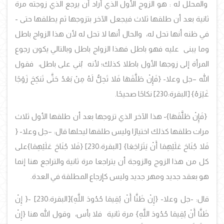
والمحلل له : هو الزوج الأول الذي أراد أن يرجع الذي زوجته مرة
ثانية بعد أن طلقها ثلاث فيجعل الآخر بتزوجها ثم يطلقها حتى -
في ظنه أنها تحل له، والحال أنها لا تحل له لأن هذا الزواج باطل
وما يبنى عليه فهو باطل فهذا الزواج باطل وبالتالي يكون رجوع
المرأة إلى زوجها الأول باطلا كذلك؛ لأنه بُني على باطل، فقول
الله –جل وعلا-
{فَإِنْ طَلَّقَهَا فَلا تَحِلُّ لَهُ مِنْ بَعْدُ حَتَّى تَنكِحَ زَوْجًا
غَيْرَهُ}
[البقرة:230
] نكاحًا صحيحًا.
{فَإِنْ طَلَّقَهَا}
- هذا الآخر الذي تزوجها بعد أن طلقها الأول ثلاث
مرات طلقها كذلك اختيارًا وليس طلقها ليحلها قال: –جل وعلا-
{
فَلا جُنَاحَ عَلَيْهِمَا أَنْ يَتَرَاجَعَا}
[البقرة:230]
{فَلا جُنَاحَ عَلَيْهِمَا}
على
كل من هذا الزوج والزوجة أن يتراجعا مرة ثانية والتراجع هنا إنما
هو بعقد جديد ومهر جديد وليس كإرجاع المطلقة في العدة.
قال: -جل وعلا
-
{إِنْ ظَنَّا أَنْ يُقِيمَا حُدُودَ اللَّهِ
}
[البقرة:230] -
{
إِنْ
ظَنَّا أَنْ يُقِيمَا حُدُودَ اللَّهِ
}
مرة ثانية فلا بأس،
وقول الله هنا
{إِنْ