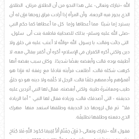
الله –تبارك وتعالى- على هذا النحو من أن الطلاق مرتان، الطلاق
الذي يجوز فيه الرجعة، وأن المرأة إذا أرادت فراق زوجها فإن له أن
يسترد إما شيئا مما أعطاها وإما كل ما أعطاها كما حكم النبي
-صلى الله عليه وسلم- بذلك للصحابية فاطمة بنت أبى سلول،
التى جائت وقالت: يا رسول الله
«
والله لا أعتب عليه في خلق ولا
دين ولكني أكره الكفران في الإسلام
»
أكره أن أكفر ببقائي معه، لا
أطيقه بوده قالت وأبغضه بغضًا شديدًا، وكان سبب بغضه أنها
كرهت شكله قالت: أطلعت فرأيته قادمًا مع رفقة له فإذا هو
أقمؤهم وأدممهم خلقًا قالت: الرجل لا خُلُقه ولا دينه هو ذو خلقً
طيب ومعاشرةً طيبة ولكني أبغضته، فقال لها النبي أتردين عليه
حديقته - التي أصدقك قالت: وزيادة فقال لها النبي: " أما الزيادة
فلا" ثم قال لزوجها خذ الحديقة وطلقها استعد منها مهرك
الذي دفعته وطلقها تطليقًة.
فقول: الله –تبارك وتعالى-{
فَإِنْ خِفْتُمْ أَلَّا يُقِيمَا حُدُودَ اللَّهِ فَلا جُنَاحَ