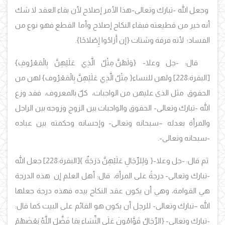
وجعل الله -تبارك وتعالى-هذا الأمر إصلاح لأن بقاء العقد لا شك
أنه خير من قطيعته فبقاء النكاح إصلاح وأما القطع فهو نوع من
الفساد؛ لأنه فرقة وشتات
{إن أَرَادُوا إِصْلاحًا}
.
قال: -جل وعلا
-
{وَلَهُنَّ مِثْلُ الَّذِي عَلَيْهِنَّ بِالْمَعْرُوفِ
}
[البقرة:228]
ولهن للنساء
{
مِثْلُ الَّذِي عَلَيْهِنَّ بِالْمَعْرُوف
}
لهن من
الحقوق مثل الذى عليهن من الواجبات، كلٌ بالمعروف، فقد وزع
الله -تبارك وتعالى- الحقوق والواجبات بين الزوج وزوجه بين الراجل
والمرأة بعدله –سبحانه وتعالى- وإحسانه وحكمته بين عباده
-سبحانه وتعالى-.
ثم قال: -جل وعلا-
{
وَلِلرِّجَالِ عَلَيْهِنَّ دَرَجَةٌ
}
[البقرة:228
] جعل الله
-تبارك وتعالى- درجةً على المرأة، قال: أهل العلم إن هذه الدرجة
هي القوامة، وهي أن يكون عقد النكاح بيده فهذه درجة جعلها
الله –تبارك وتعالى- للرجل أن يكون هو القائم على البيت كما قال:
-تبارك وتعالى-
{الرِّجَالُ قَوَّامُونَ عَلَى النِّسَاءِ بِمَا فَضَّلَ اللَّهُ بَعْضَهُمْ