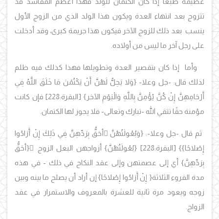
عظيمة طبعًا إذا كان الكتمان للولد فهذا أعظم المفاسد قد
تتزوج بعد انتهاء العدة ويكون هذا الولد الذي من الزوج الأول
ينسب بعد ذلك للزوج الآخر فيكون هذا جريمة كبرى، وقد أدخلت
على رجل آخر ما ليس من أولاده.
وأما إذا كان بتقصير العدة وتطويلها فهذا كذلك فيه ظلم
لذلك قال: -جل وعلا
-
{وَلا يَحِلُّ لَهُنَّ أَنْ يَكْتُمْنَ مَا خَلَقَ اللَّهُ فِي
أَرْحَامِهِنَّ إِنْ كُنَّ يُؤْمِنَّ بِاللَّهِ وَالْيَوْمِ الآخر
}
[البقرة:228
] فإن كانت
مؤمنة حقًا تتقي الله -تبارك وتعالى- فلا يجوز لها الكتمان.
ثم قال -جل وعلا-:
{وَبُعُولَتُهُنَّ َأحَقُّ بِرَدِّهِنَّ فِي ذَلِكَ إِنْ أَرَادُوا
إِصْلاحًا}
}
[البقرة:228]
{بُعُولَتُهُنَّ}
أزواجهن البعل الزوج
{أحَقُّ
بِرَدِّهِنَّ}
أي إلى عصمتهن وإلى عقد النكاح في ذلك - في هذه
مدة القروء الثلاثة
{
إِنْ أَرَادُوا إِصْلاحًا
}
إن أراد أن يصلح ما بينه وبين
زوجه ويعود مرة ثانية للعشرة بالمعروف والاستمرار في عقد
الزواج.