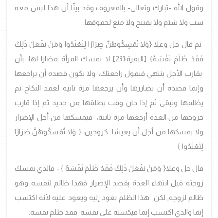
وقول الله -تبارك وتعالى- بالمعروف وقد بينّا أن هذا ليس معه
سب ولا شتم ولا تقبيح
ولا منع لحقوقها.
ثم قال جل وعلا
{وَلا تُمْسِكُوهُنَّ ضِرَارًا لِتَعْتَدُوا وَمَنْ يَفْعَلْ ذَلِكَ
فَقَدْ ظَلَمَ نَفْسَهُ}
[البقرة:231]
لا تمسك المرأة مضارا لها، بأن
يقارب الأجل ينتهي فيقول راجعتك، ولا يكون قصده أن يراجعها
وإنما قصده أن يضاررها وأن يرجعها مرة ثانية لعقد النكاح ثم
يظلمها وتبقى ثم إذا حان وقت يطلقها من جديد ثم إذا قارب
خروجها من العدة أرجعها مرة ثانية، فيمسكها من أجل الإضرار
ولا يمسكها من أجل أن يعيشا كزوجين،
{
وَلا تُمْسِكُوهُنَّ ضِرَارًا
لِتَعْتَدُوا
}
قال جل وعلا
{ وَمَنْ يَفْعَلْ ذَلِكَ فَقَدْ ظَلَمَ نَفْسَهُ
}
- فالذي يمسك
زوجته قبل انتهاء العدة بقصد الإضرار فهذا ظالم لنفسه وهو
ظالم لزوجه, لكن هذا الظلم يعود إليه ويعود عليه لأنه اكتسب
إثما والذي اكتسب إثما فيكسبه على نفسه فقد ظلم نفسه.