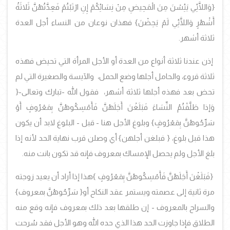
{وَاللَّائِي يَئِسْنَ مِنَ الْمَحِيضِ مِنْ نِسَائِكُمْ إِنِ ارْتَبْتُمْ فَعِدَّتُهُنَّ ثَلاثَةُ
أَشْهُرٍ وَاللَّائِي لَمْ يَحِضْنَ}
فهذان نوعان من النساء أجل العدة
ثلاثة أشهر.
إذن عندنا ثلاثة أنواع من العدة أو الأجل المرأة التي تحيض فهذه
ثلاثة قروء، والحامل أجلها وضع الحمل، والآيسة والصغيرة التي لم
تحض بعد فهذه أجلها ثلاثة أشهر، فقول الله -تبارك وتعالى-
{
وَإذا طَلَّقْتُمُ النِّسَاءَ فَبَلَغْنَ أَجَلَهُنَّ فَأَمْسِكُوهُنَّ بِمَعْرُوفٍ أَوْ
سَرِّحُوهُنَّ بِمَعْرُوفٍ}
وبلوغ الأجل هنا - قبل - البلوغ لابد أن يكون
هذا قبل بلوغ،
{
فبلغن أجلهن
}
أي وصلن قرب نهاية الحد لأنه إذا
بلغ الأجل ولم يحصل الإمساك بمعروف فإنه قد تكون بانت منه.
{فَبَلَغْنَ أَجَلَهُنَّ فَأَمْسِكُوهُنَّ بِمَعْرُوفٍ }
هذا إذا أراد أن يعيد زوجته
مرة ثانية إلى عصمته ويستمر عقد النكاح أو
{
سَرِّحُوهُنَّ بمعروف
}
والسراح بالمعروف - إن طلقها بعد ذلك بمعروف فإنه وقع منه
الطلاق فإذا جاوزت الحد هذا الذي حده الله وهو الأجل فقد سُرحت