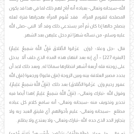
الله–سبحانه وتعالى- بعباده أنه أباح لهم ذلك لما في هذا قد يكون
المصلحة لتقويم المرأة، فقد تُقَوم المرأة بهجرانها فترة لعله
ينصلح حالها إذا كان ثَم أمر يستدعي ذلك وقد ألا النبي -صلى الله
عليه وسلم- من نسائه شهرًا ثم دخل عليهن بعد الشهر.
قال: -جل وعلا-
{وإن عَزَمُوا الطَّلاقَ فَإِنَّ اللَّهَ سَمِيعٌ عَلِيمٌ}
[البقرة:227]
– أي إنه بعد انتهاء هذه المدة الذي حلف ألا يدخل
على زوجته فله أربعة أشهر انتظارها سماحًا له, وبعد ذلك لابد أن
يحدد مصير العلاقة بينه وبين الزوجة
{فإن فاءوا}
ورجعوا
{فإن الله
غفور رحيم
وإن عَزَمُوا الطَّلاقَ
}
بعد ذلك
{فَإِنَّ اللَّهَ سَمِيعٌ عَلِيمٌ}
،
وقول
الله -تبارك وتعالى-
:
{فَإِنَّ اللَّهَ سَمِيعٌ عَلِيمٌ }
هذا أيضا فيه
تحذير وتخويف منه -سبحانه وتعالى- أنه سامع كلام كل عباده
مطلع –سبحانه وتعالى- عليم بأحوالهم, أي فليتقِ العبد ربه ولا
يتجاوز الحد الذى حده الله -تبارك وتعالى- ولا يعتدي ولا يظلم .
ثم قال: -جل وعلا-
{
و
الْمُطَلَّقَاتُ يَتَرَبَّصْنَ بِأَنفُسِهِنَّ ثَلاثَةَ قُرُوءٍ
}