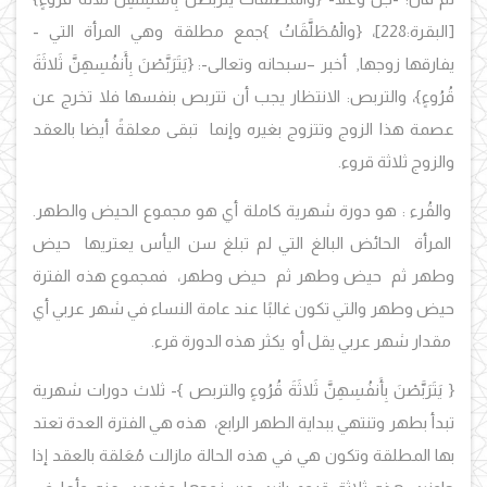
[البقرة:228]
،
{
و
الْمُطَلَّقَاتُ
}
جمع مطلقة وهي المرأة التي -
يفارقها زوجها, أخبر –سبحانه وتعالى-
:
{يَتَرَبَّصْنَ بِأَنفُسِهِنَّ ثَلاثَةَ
قُرُوءٍ}، والتربص:
الانتظار يجب أن تتربص بنفسها فلا تخرج عن
عصمة هذا الزوج وتتزوج بغيره وإنما تبقى معلقةً أيضا بالعقد
والزوج ثلاثة قروء.
والقُرء : هو دورة شهرية كاملة أي هو مجموع الحيض والطهر.
المرأة الحائض البالغ التي لم تبلغ سن اليأس يعتريها حيض
وطهر ثم حيض وطهر ثم حيض وطهر، فمجموع هذه الفترة
حيض وطهر والتي تكون غالبًا عند عامة النساء في شهر عربي أي
مقدار شهر عربي يقل أو يكثر هذه الدورة قرء.
{ يَتَرَبَّصْنَ بِأَنفُسِهِنَّ ثَلاثَةَ قُرُوءٍ والتربص
}
- ثلاث دورات شهرية
تبدأ بطهر وتنتهي ببداية الطهر الرابع، هذه هي الفترة العدة تعتد
بها المطلقة وتكون هي في هذه الحالة مازالت مُعَلقة بالعقد إذا