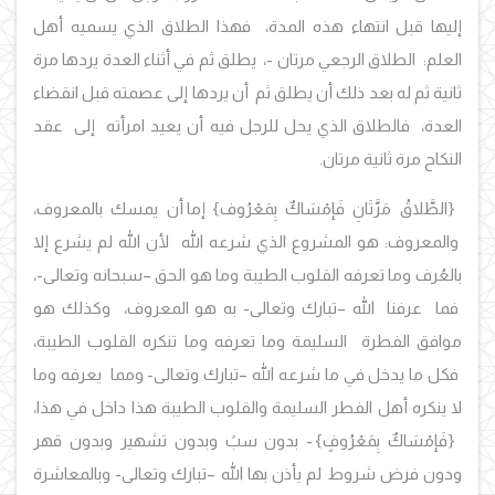
إليها قبل انتهاء هذه المدة، فهذا الطلاق الذي يسميه أهل
العلم: الطلاق
الرجعي مرتان -، يطلق ثم في أثناء العدة يردها مرة
ثانية ثم له بعد ذلك أن يطلق ثم أن يردها إلى عصمته قبل انقضاء
العدة، فالطلاق الذي يحل للرجل فيه أن يعيد امرأته إلى عقد
النكاح مرة ثانية مرتان.
{الطَّلاقُ مَرَّتَانِ فَإمْسَاكٌ بِمَعْرُوف}
إما أن يمسك بالمعروف،
والمعروف: هو المشروع الذي شرعه الله لأن الله لم يشرع إلا
بالعُرف وما تعرفه القلوب الطيبة وما هو الحق –سبحانه وتعالى-،
فما عرفنا الله –تبارك وتعالى- به هو المعروف، وكذلك هو
موافق الفطرة السليمة وما تعرفه وما تنكره القلوب الطيبة،
فكل ما يدخل في ما شرعه الله –تبارك وتعالى- ومما يعرفه وما
لا ينكره أهل الفطر السليمة والقلوب الطيبة هذا داخل في هذا،
{فَإمْسَاكٌ بِمَعْرُوفٍ}
- بدون سبً وبدون تشهير وبدون قهر
ودون فرض شروط لم يأذن بها الله –تبارك وتعالى- وبالمعاشرة