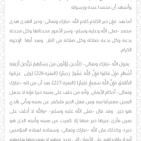
وأشهد أن محمدا عبده ورسوله
أما بعد فإن خير الكلام كلام الله –تبارك وتعالى- وخير الهدى هدى
محمد -صلى الله وعليه وسلم- وشر الأمور محدثاتها وكل محدثة
بدعة وكل بدعة ضلالة وكل ضلالة في النار, وبعد أيها الإخوة
الكرام,
يقول الله -تبارك وتعالى-
{لِلَّذِينَ يُؤْلُونَ مِنْ نِسَائِهِمْ تَرَبُّصُ أَرْبَعَةِ
أَشْهُرٍ فَإِنْ فَاءُوا فَإِنَّ اللَّهَ غَفُورٌ رَحِيمٌ}
[البقرة:226]
{وإن عَزَمُوا
الطَّلاقَ فَإِنَّ اللَّهَ سَمِيعٌ عَلِيمٌ}
[البقرة:227]،
بعد أن بين لله –تبارك
وتعالى- أحكام الأيمان وأنه من حلف على يمينه خيرا فإنه لا يجعل
اليمين معترضًا بينه وبين فعل الخير فليكفر عن يمينه ويأتي بالذي
هو خير، وقد قال -صلى الله عليه وسلم-:
«
والله لا أحلف على
يمين فأرى غيرها خير منها إلا كفرت عن يمينه وأتيته الذى هو
خير
»
،
وكذلك بيان الله –تبارك وتعالى- وسماحه لعباده المؤمنين
أنه لا يؤاخذاهم على الأيمان التي تخرج منهم لا يعقدونها بقلوبهم