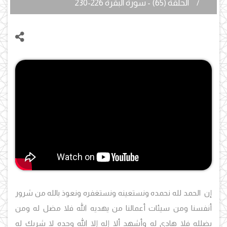
الحلقة (65) - سورة البقرة 226-230
إن الحمد لله نحمده ونستعينه ونستغفره ونعوذ بالله من شرور
أنفسنا ومن سيئات أعمالنا من يهديه الله فلا مضل له ومن
يضلله فلا هادي له وأشهد ألا إله إلا الله وحده لا شريك له