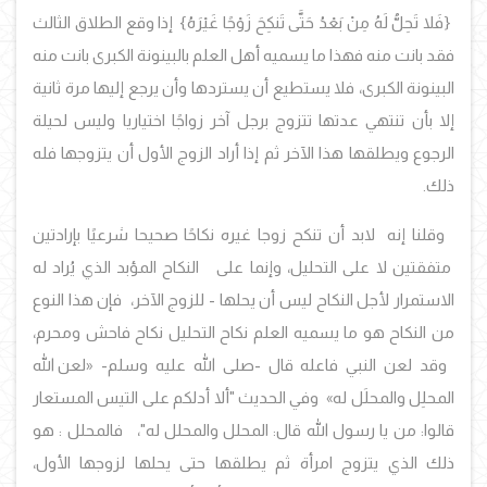
{فَلا تَحِلُّ لَهُ مِنْ بَعْدُ حَتَّى تَنكِحَ زَوْجًا غَيْرَهُ}
إذا وقع الطلاق الثالث
فقد بانت منه فهذا ما يسميه أهل العلم بالبينونة الكبرى بانت منه
البينونة الكبرى، فلا يستطيع أن يستردها وأن يرجع إليها مرة ثانية
إلا بأن تنتهي عدتها تتزوج برجل آخر زواجًا اختياريا وليس لحيلة
الرجوع ويطلقها هذا الآخر ثم إذا أراد الزوج الأول أن يتزوجها فله
ذلك.
وقلنا إنه لابد أن تنكح زوجا غيره نكاحًا صحيحا شرعيًا بإرادتين
متفقتين لا على التحليل، وإنما على النكاح المؤبد الذي يُراد له
الاستمرار لأجل النكاح ليس أن يحلها - للزوج الآخر، فإن هذا النوع
من النكاح هو ما يسميه العلم نكاح التحليل نكاح فاحش ومحرم،
وقد لعن النبي فاعله قال -صلى الله عليه وسلم-
«
لعن الله
المحلِل والمحلَل له
»
وفي الحديث "ألا أدلكم على التيس المستعار
قالوا: من يا رسول الله قال: المحلل والمحلل له"، فالمحلل : هو
ذلك الذي يتزوج امرأة ثم يطلقها حتى يحلها لزوجها الأول،