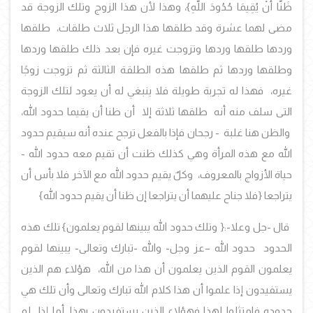
ظَنَّا أَنْ يُقِيمَا حُدُودَ اللَّهِ
}
،
وهذا لأن هذا الزوج وتلك الزوجة قد
مضى لهما عشرة وقد طلقها هذا الرجل ثلاث طلقات، طلقها
وردها طلقها وردها وتزوجت غيره فإن بعد ذلك طلقها وردها
وطلقها وردها ثم طلقها هذه الطلقة الثالثة ثم تزوجت زوجًا
غيره، فهذا له تجربة طويلة فلا ينبغي له أن يعود لتلك الزوجة
التى سلف منه أنه طلقها ثلاثة إلا أن ظنا أن يقيما حدود الله،
والظن هنا غلبة - رجحان
فإذا بالفعل ترجح عنده أنه سيقيم حدود
الله مع هذه المرأة وهي كذلك ظنت أن تقيم معه حدود الله -
حياة الأزواج بالمعروف، وكلٌ يقيم حدود الله مع الآخر فلا بأس أن
يتراجعا
{فلا جناح عليهما أن يتراجعا إن ظنا أن يقيم حدود الله}
قال -جل وعلا-:
{
وتلك حدود الله يبينها لقوم يعلمون
}
تلك هذه
الحدود حدود الله –عز وجل- والله -تبارك وتعالى- يبينها لقوم
يعلمون القوم الذين يعلمون أن هذا من الله، هؤلاء هم الذين
يستفيدون إذا علموا أن هذا كلام الله تبارك وتعالى وأن تلك هي
حدوده فامتثلوا لهذا فهؤلاء الذين يستفيدون بهذا, أما إذا لم