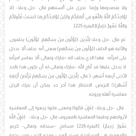
ولا يقصدونها وإنما تجرى على ألسنتهم قال: -جل وعلا-
{لا
يُؤَاخِذُكُمُ اللَّهُ بِاللَّغْوِ فِي أَيْمَانِكُمْ وَلَكِنْ يُؤَاخِذُكُمْ بِمَا كَسَبَتْ قُلُوبُكُمْ
وَاللَّهُ غَفُورٌ حَلِيمٌ}
[البقرة:225]
.
ثم
قال: -جل وعلا-لِلَّذِينَ
{يُؤْلُونَ مِنْ نِسَائِهِمْ: يُؤْلُونَ}
يحلفون,
والألية هو الحلف
{يُؤْلُونَ مِنْ نِسَائِهِم}
بمعنى أنه يحلف ألا يدخل
على امرأته فهذا الذي يحلف لله –تبارك وتعالى-ألا يعاشر امرأته
لا يدخل عليها قد أباح الله –تبارك وتعالى-له أن يكون هذا بالحد
الأدنى أربعة أشهر،
{
قال:
لِلَّذِينَ يُؤْلُونَ مِنْ نِسَائِهِمْ تَرَبُّصُ أَرْبَعَةِ
أَشْهُر
}ٍ
التربص: الانتظار هذا آخر حد يمكن أن يترك الرجل
معاشرة أهله وزوجه.
قال: -جل وعلا- {
فَإِنْ فَاءُوا
}
ومعنى فاءوا رجعوا إلى المعاشرة
لأزواجهم وطبعا المعاشرة بالمعروف قال: -جل وعلا-
{فَإِنَّ اللَّهَ
غَفُورٌ رَحِيمٌ
}
[البقرة:226]
مسامح –سبحانه وتعالى- كريم،
فالمغفرة هي المسامحة وستر العيب ومحو الذنب فمن رحمة