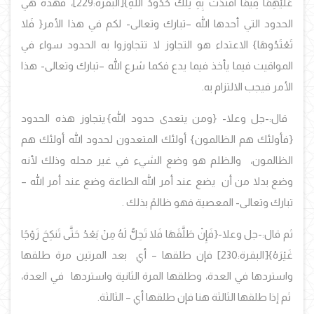
عَلَيْهِمَا فِيمَا افْتَدَتْ بِهِ تِلْكَ حُدُودُ اللَّهِ}
[البقرة:229]،
فهذه هي
الحدود التي أحدها الله –تبارك وتعالى- لكم في هذا الأمر
{
فَلا
تَعْتَدُوهَا
}
الاعتداء هو التجاوز لا تتجاوزوا به الحدود سواء في
المواقيت فيما يأخذ فيما يدع فكما شرع الله –تبارك وتعالى- هذا
الأمر فيجب الالتزام به.
قال:-جل وعلا-
{ومن يتعدى حدود الله}
يتجاوز هذه الحدود
{فأولئك هم الظالمون}
أولئك المتعدون لحدود الله أولئك هم
الظالمون، والظلم هو وضع الشيء في غير محله وذلك لأنه
وضع بدلا من أن يضع عند أمر الله الطاعة وضع عند أمر الله –
تبارك وتعالى- المعصية فهو ظالمً بذلك .
ثم قال:-جل وعلا-
{فَإِنْ طَلَّقَهَا فَلا تَحِلُّ لَهُ مِنْ بَعْدُ حَتَّى تَنكِحَ زَوْجًا
غَيْرَهُ
}[البقرة:230] فإن طلقها – أي بعد المرتين مرة طلقها
واستردها في العدة، وطلقها المرة الثانية واستردها في العدة،
ثم إذا طلقها الثالثة هنا فإن طلقها أي – الثالثة.