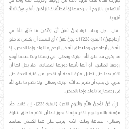
جاوزت هذه ثلاثة قروء بانت من زوجها وخرجت منه وأما في
أثنائها فإن للزوج أن يراجعها
{وَالْمُطَلَّقَاتُ يَتَرَبَّصْنَ بِأَنفُسِهِنَّ ثَلاثَةَ
قُرُوءٍ}
.
قال: -جل وعلا-
{وَلا يَحِلُّ لَهُنَّ أَنْ يَكْتُمْنَ مَا خَلَقَ اللَّهُ فِي
أَرْحَامِهِنَّ}
[البقرة:228]
{لا يَحِلُّ لَهُنَّ }
أي للنساء أن يكتمن ما خلق
الله في أرحامهن، وما يخلق الله في الرحم إما الولد وإما الحيض، إذ
قد يكون قد خلق الله -تبارك وتعالى- في رحمها ولدًا عندما أوقع
زوجها الطلاق، أو أنها تأتيها دورتها المعتادة، فلا يحل لها أن
تكتم هذا حتى تطيل فترة العدة أو تقصر من فترة العدة حتى
تخرج، بل يجب أن تلتزم حد الله -تبارك وتعالى- ولا تكتم ما خلق الله
في رحمها إما بالولد وإما بالحيض.
{
إِنْ كُنَّ يُؤْمِنَّ بِاللَّهِ وَالْيَوْمِ الآخر}
[البقرة:228]
- إن كانت حقًا
مؤمنة بالله واليوم الآخر فإنه لا يجوز لها أن تكتم ما خلق -تبارك
وتعالى- عندها؛ وذلك لأنه يترتب على هذا الكتمان مفاسد