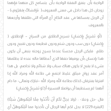
الواجبة بأن ينفق النفقة الواجبة بـأن يتسامح كل منهما فإنهما
زوجان كل هذا داخل في معنى المعروف
،
{ فَإمْسَاكٌ بِمَعْرُوفٍ}
-
أن الرجل يمسكها في عقد النكاح أي المرأة التي طلقها وأرجعها
بالمعروف.
{أَوْ تَسْرِيحٌ بِإِحْسَانٍ}
تسريح الطلاق من السراح – الإطلاق،
{
بِإِحْسَانٍ
}
دون سب ودون شتم ودون قطيعة ودون تقبيح ودون
ظلم، فليكن الرجل محسنًا عندما يسرح زوجته ينبغي أن يكون
هذا بإحسان بأن يوفيها حقها الذي أعطاها ماله عنده لا يظلمها
بشيء لا يقبح لا يكون هناك سباب ولا شتائم ولا تخاصم، بل هذا
أمر عقد زواج ميثاق غليظ اجتمع في طاعة الله ومراد الله إذا
افترقا يفترقان كذلك بطاعة الله ومراد الله –تبارك وتعالى- ما دام
أنهما لم يستطيعا أن يواصلا المسيرة
أ
{َوْ تَسْرِيحٌ بِإِحْسَانٍ}
قال -جل وعلا-
:
{وَلا يَحِلُّ لَكُمْ أَنْ تَأْخُذُوا مِمَّا آتَيْتُمُوهُنَّ شَيْئًا}
[البقرة:229]
لا يحل لكم أيها الرجال أن تأخذوا مما آتَيْتُمُوهُنَّ أي