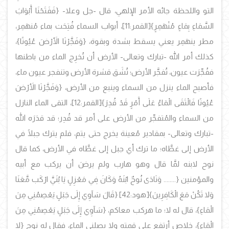
التو واللحظة جائه الأمر الإلهي، قال -جل وعلا-
{فَفَتَحْنَا أَبْوَابَ
السَّمَاءِ بِمَاءٍ مُنْهَمِرٍ}
[القمر:11]، أبواب السماء فُتِحَت بماء مُنهَمِر،
مطر ينهَمِر يعني يسقط بشدة وبقوة،
{وَفَجَّرْنَا الأَرْضَ عُيُونًا}،
كذلك أمر الله -تبارك وتعالى- الأرض أن تُخرِج الماء من باطنها
ففُجِّرَت عيون، تُفجَّر الأرض؛ تُشَق قشرة الأرض وتنفجر عيون ماء،
فأصبح الماء ينزل من السماء وينبع من الأرض، {وَفَجَّرْنَا الأَرْضَ
عُيُونًا فَالْتَقَى الْمَاءُ عَلَى أَمْرٍ قَدْ قُدِرَ}
[القمر:12]، التقى الماء النازل
من السماء والمُتفجِّر من الأرض على أمر قد قُدِر؛ قد قدَرَه الله
-تبارك وتعالى- بمقادير مُعينة يخرج حتى يتم، فلم يترك جبلًا في
الأرض إلى غطَّاه؛ ما ترك أي جبل إلى غطَّاه في الأرض، كما قال
نوح لابنه لمَّا قال وهو هارب ولم يرضَ أن يركب مع أبيه
والمؤمنين
{........ وَنَادَى نُوحٌ ابْنَهُ وَكَانَ فِي مَعْزِلٍ يَا بُنَيَّ ارْكَب مَّعَنَا
وَلا تَكُنْ مَعَ الْكَافِرِينَ}
[هود:42]
{قَالَ سَآوِي إِلَى جَبَلٍ يَعْصِمُنِي مِنَ
الْمَاءِ}، قال له لا؛ ما هركب معاكم، {سَآوِي إِلَى جَبَلٍ يَعْصِمُنِي مِنَ
الْمَاءِ}، خلاص أرتفِع على قمته ولا يصلني الماء، فقال له نوح {لا