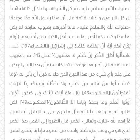
-صلوات الله والسلام عليه-، ثم كل الشواهد والدلائل كلها قائمة،
بل كل البراهين والآيات قائمة على أن هذا رسول الله حقًا وصِدقًا
-صلوات الله والسلام عليه-، فإنه أخبرهم بغيوب سابقة لم يكن
يعلمها وكانت كما أخبر بها ما عند أهل الكتاب من أخبارهم،
{أَوَلَمْ
يَكُنْ لَهُمْ آيَةً أَنْ يَعْلَمَهُ عُلَمَاءُ بَنِي إِسْرَائِيلَ}
[الشعراء:197]،
{........
فَاسْأَلُوا أَهْلَ الذِّكْرِ إِنْ كُنْتُمْ لا تَعْلَمُونَ}
[النحل:43]، ثم بالغيوب
المستقبلة التي أخبر بها ووقعت كما كانت، ثم أن هذا النبي لم يكن
على عِلم بأي شيء من هذا الدين الذي جاء به قبل أن يأتي به،
{وَمَا
كُنْتَ تَتْلُوا مِنْ قَبْلِهِ مِنْ كِتَابٍ وَلا تَخُطُّهُ بِيَمِينِكَ إِذًا لارْتَابَ
الْمُبْطِلُونَ}
[العنكبوت:48]
{بَلْ هُوَ آيَاتٌ بَيِّنَاتٌ فِي صُدُورِ الَّذِينَ
أُوتُوا الْعِلْمَ وَمَا يَجْحَدُ بِآيَاتِنَا إِلَّا الظَّالِمُونَ}
[العنكبوت:49]، لكن
طلبوا آية؛ قالوا هات لنا آية مثل ما جرى على يد الرُسُل السابقين،
فأراهم الله -تبارك وتعالى- القمر؛ قال انظروا إلى القمر، هذا القمر
الذي هو في وقت بدره كُتلة واحدة من الضوء، فإذا به ينشق القمر؛
فتكون فِلقة على أبي قُبيس، وفِلقة على جبل أخر؛ جريعان، في