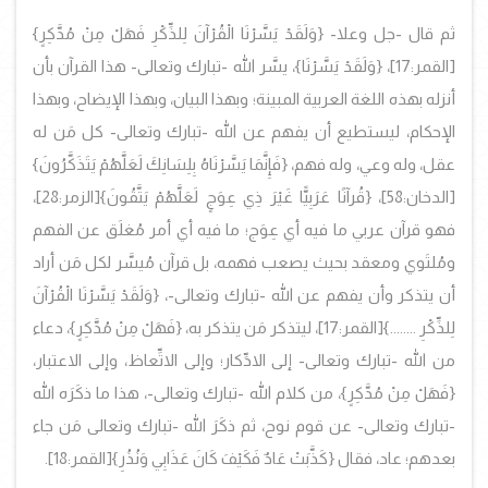
ثم قال -جل وعلا-
{وَلَقَدْ يَسَّرْنَا الْقُرْآنَ لِلذِّكْرِ فَهَلْ مِنْ مُدَّكِرٍ}
[القمر:17]،
{وَلَقَدْ يَسَّرْنَا}، يسَّر الله -تبارك وتعالى- هذا القرآن بأن
أنزله بهذه اللغة العربية المبينة؛ وبهذا البيان، وبهذا الإيضاح، وبهذا
الإحكام، ليستطيع أن يفهم عن الله -تبارك وتعالى- كل مَن له
عقل، وله وعي، وله فهم، {فَإِنَّمَا يَسَّرْنَاهُ بِلِسَانِكَ لَعَلَّهُمْ يَتَذَكَّرُونَ}
[الدخان:58]،
{قُرآنًا عَرَبِيًّا غَيْرَ ذِي عِوَجٍ لَعَلَّهُمْ يَتَّقُونَ}
[الزمر:28]،
فهو قرآن عربي ما فيه أي عِوَج؛ ما فيه أي أمر مُغلَق عن الفهم
ومُلتَوي ومعقد بحيث يصعب فهمه، بل قرآن مُيسَّر لكل مَن أراد
أن يتذكر وأن يفهم عن الله -تبارك وتعالى-،
{وَلَقَدْ يَسَّرْنَا الْقُرْآنَ
لِلذِّكْرِ ........}
[القمر:17]، ليتذكر مَن يتذكر به،
{فَهَلْ مِنْ مُدَّكِرٍ}، دعاء
من الله -تبارك وتعالى- إلى الادِّكار؛ وإلى الاتِّعاظ، وإلى الاعتبار،
{فَهَلْ مِنْ مُدَّكِرٍ}، من كلام الله -تبارك وتعالى-، هذا ما ذكَرَه الله
-تبارك وتعالى- عن قوم نوح، ثم ذكَرَ الله -تبارك وتعالى مَن جاء
بعدهم؛ عاد، فقال {كَذَّبَتْ عَادٌ فَكَيْفَ كَانَ عَذَابِي وَنُذُرِ}
[القمر:18].