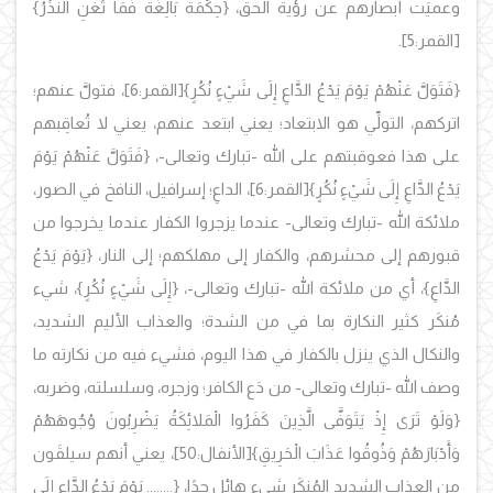
وعميَت أبصارهم عن رؤية الحق،
{حِكْمَةٌ بَالِغَةٌ فَمَا تُغْنِ النُّذُرُ}
[القمر:5].
{فَتَوَلَّ عَنْهُمْ يَوْمَ يَدْعُ الدَّاعِ إِلَى شَيْءٍ نُكُرٍ}
[القمر:6]، فتولَّ عنهم؛
اتركهم، التولِّي هو الابتعاد؛ يعني ابتعد عنهم، يعني لا تُعاقِبهم
على هذا فعوقبتهم على الله -تبارك وتعالى-،
{فَتَوَلَّ عَنْهُمْ يَوْمَ
يَدْعُ الدَّاعِ إِلَى شَيْءٍ نُكُرٍ}
[القمر:6]، الداعِ؛ إسرافيل، النافخ في الصور،
ملائكة الله -تبارك وتعالى- عندما يزجروا الكفار عندما يخرجوا من
قبورهم إلى محشرهم، والكفار إلى مهلكهم؛ إلى النار،
{يَوْمَ يَدْعُ
الدَّاعِ}، أي من ملائكة الله -تبارك وتعالى-، {إِلَى شَيْءٍ نُكُرٍ}، شيء
مُنكَر كثير النكارة بما في من الشدة؛ والعذاب الأليم الشديد،
والنكال الذي ينزل بالكفار في هذا اليوم، فشيء فيه من نكارته ما
وصف الله -تبارك وتعالى- من دَع الكافر؛ وزجره، وسلسلته، وضربه،
{وَلَوْ تَرَى إِذْ يَتَوَفَّى الَّذِينَ كَفَرُوا الْمَلائِكَةُ يَضْرِبُونَ وُجُوهَهُمْ
وَأَدْبَارَهُمْ وَذُوقُوا عَذَابَ الْحَرِيقِ}
[الأنفال:50]، يعني أنهم سيلقَون
من العذاب الشديد المُنكَر شيء هائل جدًا،
{........ يَوْمَ يَدْعُ الدَّاعِ إِلَى