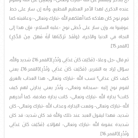
عنده الذكرى لهذا الأمر العظيم الفظيع، وأنه إن سار على خط
قوم نوح كان هلاكه كما أهلكهم الله -تبارك وتعالى-؛ وعاقبته كما
عوقِبوا به، وإن سار على خُطى نوح -عليه السلام- فإن هذا إلى
النجاة في الدنيا والآخرة،
{وَلَقَدْ تَرَكْنَاهَا آيَةً فَهَلْ مِنْ مُدَّكِرٍ}
[القمر:15].
ثم قال -جل وعلا-
{فَكَيْفَ كَانَ عَذَابِي وَنُذُرِ}
[القمر:16]، شديد والله،
سؤال يُراد به التقرير،
{فَكَيْفَ كَانَ عَذَابِي وَنُذُرِ}
[القمر:16]، يعني
كيف كان عذابي؟ نسب الله -تبارك وتعالى- هذا العذاب بالغرق
لقوم نوح إليه -سبحانه وتعالى-، ونُذُر يعني نِذارتي لهم كيف
كانت؟ نِذارة الله -تبارك وتعالى- كانت نِذارة صادقة، كما أنذرهم
الله -تبارك وتعالى- وقعت النِذارة، وعذاب الله -تبارك وتعالى- كان
شديد، فهذا ليقول العبد عند ذلك والله قد كان شديد؛ قد كان
شديدة عقوبة الله -تبارك وتعالى- لهؤلاء،
{فَكَيْفَ كَانَ عَذَابِي
وَنُذُرِ}
[القمر:16].