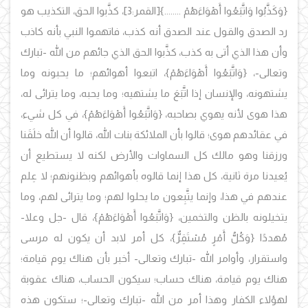
{وَكَذَّبُوا وَاتَّبَعُوا أَهْوَاءَهُمْ ........}
[القمر:3]، كذَّبوا الحق، التكذيب هو
رد الصدق والقول عند الصدق أنه كذب، فاتهموا النبي بأنه كاذب
وأن هذا الذي أتى به كذب، كذَّبوا الحق الذي جائهم من الله -تبارك
وتعالى-،
{وَاتَّبَعُوا أَهْوَاءَهُمْ}، اتبعوا أهوائهم؛ ما يحبونه وما
يشتهونه، والإنسان إذا اتَّبَعَ ما يشتهيه؛ وما يحبه، وما يترائى له،
هذا هوى لأنه يهوي بصاحبه، {وَاتَّبَعُوا أَهْوَاءَهُمْ}، في كل شيء،
في عقائدهم هوى؛ قالوا بأن الملائكة بنات الله، قالوا أن الله خلَقَنا
ورزقنا وهو مالك كل السماوات والأرض لكنه لا يستطيع أن
يُعيدنا مرة ثانية، كل هذا إنما قالوه بأهوائهم وبظنونهم؛ لا عِلم
عندهم في هذا، وإنما يتَّبِعون ما يحلوا لهم؛ وما يترائى لهم، وما
يتخيلونه بالظن والتخمين، {وَاتَّبَعُوا أَهْوَاءَهُمْ}، قال -جل وعلا-
مُهددًا {وَكُلُّ أَمْرٍ مُسْتَقِرٌّ}، كل أمر لابد أن يكون له مرسى
واستقرار، وأوامر الله -تبارك وتعالى- أخبر بأن هناك يوم قيامة؛
هناك يوم قيامة، هناك حساب؛ سيكون الحساب، هناك عقوبة
لهؤلاء الكفار وهذا أمر من الله -تبارك وتعالى-؛ ستكون هذه