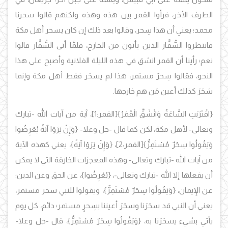
الطرف الأخر، فرأوا القمر بين هذه وهذه ولكنهم قالوا سحرنا
محمد؛ يعني أن هذا سِحر، وقالوا بعد ذلك إن كان يسحر أهل مكة
فانتظروا السُّفَّار الذين يأتون من الخارج، فلمَّا أتى السُّفَّار قالوا
نعم؛ رأينا أن القمر انشق في هذه الليلة الفلانية وأصبح على هذا
النحو، فقالوا سِحرٌ مستمر، هذا لم يسحَر فقط أهل مكة وإنما
سَحَرَ كذلك أعين مَن هم خارجها.
{اقْتَرَبَتِ السَّاعَةُ وَانْشَقَّ الْقَمَرُ}
[القمر:1]، آية من آيات الله -تبارك
وتعالى- لأهل مكة، لكن كما قال -جل وعلا-
{وَإِنْ يَرَوْا آيَةً يُعْرِضُوا
وَيَقُولُوا سِحْرٌ مُسْتَمِرٌّ}
[القمر:2]،
{وَإِنْ يَرَوْا آيَةً}،
يعني كهذه الآية
من آيات الله -تبارك وتعالى- وهذه المعجزات الخارقة التي لا يمكن
أن يفعلها إلا الله -تبارك وتعالى-،
{يُعْرِضُوا}، عن الحق وعن الدين؛
عن الإيمان، {وَيَقُولُوا سِحْرٌ مُسْتَمِرٌّ}، ويقولوا للنبي سحر مستمر،
يعني أن النبي قد سحَرَنا وسحَرَ أعيننا بسِحرٍ مستمر؛ دائم، كل يوم
يأتي بشيء يسحَرَنا به، {وَيَقُولُوا سِحْرٌ مُسْتَمِرٌّ}، قال -جل وعلا-