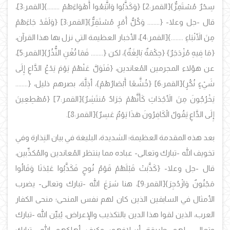
سِحْرٌ مُسْتَمِرٌّ}
[القمر:2]
{وَكَذَّبُوا وَاتَّبَعُوا أَهْوَاءَهُمْ ........}
[القمر:3]،
قال -جل وعلا-
{........ وَكُلُّ أَمْرٍ مُسْتَقِرٌّ}
[القمر:3]
{وَلَقَدْ جَاءَهُمْ
مِنَ الأَنْبَاءِ ........}
[القمر:4]، الأخبار العظيمة التي نزل بها هذا القرآن،
{مَا فِيهِ مُزْدَجَرٌ} {حِكْمَةٌ بَالِغَةٌ}، لكن {........ فَمَا تُغْنِ النُّذُرُ}
[القمر:5]،
عن هؤلاء المجرمين المُعاندين،
{فَتَوَلَّ عَنْهُمْ يَوْمَ يَدْعُ الدَّاعِ إِلَى
شَيْءٍ نُكُرٍ}
[القمر:6]
{خُشَّعًا أَبْصَارُهُمْ}، أذِلَّة، بصرهم ذليل، {........
يَخْرُجُونَ مِنَ الأَجْدَاثِ كَأَنَّهُمْ جَرَادٌ مُنتَشِرٌ}
[القمر:7]
{مُهْطِعِينَ
إِلَى الدَّاعِ يَقُولُ الْكَافِرُونَ هَذَا يَوْمٌ عَسِرٌ}
[القمر:8].
بعد هذه المقدمة العظيمة؛ الشديدة، البليغة في بيان النِذارة وفي
تخويف الله -تبارك وتعالى- عباده مما ينتظر المُعاندين والمُكذِّبين،
قال -جل وعلا-
{كَذَّبَتْ قَبْلَهُمْ قَوْمُ نُوحٍ فَكَذَّبُوا عَبْدَنَا وَقَالُوا
مَجْنُونٌ وَازْدُجِرَ}
[القمر:9]، هنا شرَعَ الله -تبارك وتعالى- يضرب
الأمثال في السابقين الذين كان لهم نفس المنحى؛ منحى الكفار
العرب، الذين لقوا هذا الدين بالتكذيب والإعراض، يُبيِّن الله -تبارك
وتعالى- لهم طريقة أسلافهم؛ وكيف أهلكهم الله -تبارك