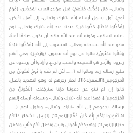
وتعالى-، قال
{كَذَّبَتْ قَبْلَهُمْ}، قبل هؤلاء العرب المُكذِّبين، {قَوْمُ
نُوحٍ}، أول رسول أرسله الله -تبارك وتعالى- إلى أهل الأرض،
{فَكَذَّبُوا عَبْدَنَا}، كذَّبوا مَن؟ عبدنا؛ عبد الله -تبارك وتعالى-، نوح
-عليه السلام-، وكونه أنه عبد الله فلابد أن يكون صادقًا أمينًا،
فهو عبد الله -سبحانه وتعالى- المنسوب إلى الله، {فَكَذَّبُوا عَبْدَنَا
وَقَالُوا مَجْنُونٌ}، قالوا عن نوح أنه مجنون، {وَازْدُجِرَ}، يعني أنهم
زجروه، والزَّجر هو التعنيف؛ والسب، والردع، وأرادوا أن يردعوه عن
تبليغ رسالة ربه، وقالوا له {........ لَئِنْ لَمْ تَنْتَهِ يَا نُوحُ لَتَكُونَنَّ مِنَ
الْمَرْجُومِينَ}
[الشعراء:116]، انظر زجرهم له وهو التهديد بالقتل،
قالوا إن لم تنتهِ عن دعوتنا فإننا سنرجُمَك،
{لَتَكُونَنَّ مِنَ
الْمَرْجُومِينَ}، فهذا عبد الله -تبارك وتعالى- ورسوله؛ أرسله إليهم
برسالة، يدعوهم إلى الله -تبارك وتعالى-، ويقول لهم {........
اسْتَغْفِرُوا رَبَّكُمْ إِنَّهُ كَانَ غَفَّارًا}
[نوح:10]
{يُرْسِلِ السَّمَاءَ عَلَيْكُمْ
مِدْرَارًا}
[نوح:11]
{وَيُمْدِدْكُمْ بِأَمْوَالٍ وَبَنِينَ وَيَجْعَلْ لَكُمْ جَنَّاتٍ وَيَجْعَلْ