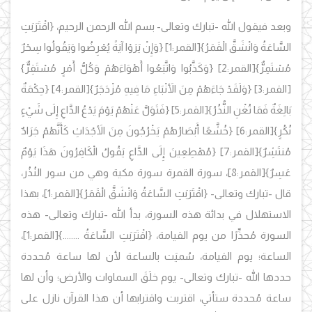
وبعد فيقول الله -تبارك وتعالى- بسم الله الرحمن الرحيم،
{اقْتَرَبَتِ
السَّاعَةُ وَانْشَقَّ الْقَمَرُ}
[القمر:1]
{وَإِنْ يَرَوْا آيَةً يُعْرِضُوا وَيَقُولُوا سِحْرٌ
مُسْتَمِرٌّ}
[القمر:2]
{وَكَذَّبُوا وَاتَّبَعُوا أَهْوَاءَهُمْ وَكُلُّ أَمْرٍ مُسْتَقِرٌّ}
[القمر:3]
{وَلَقَدْ جَاءَهُمْ مِنَ الأَنْبَاءِ مَا فِيهِ مُزْدَجَرٌ}
[القمر:4]
{حِكْمَةٌ
بَالِغَةٌ فَمَا تُغْنِ النُّذُرُ}
[القمر:5]
{فَتَوَلَّ عَنْهُمْ يَوْمَ يَدْعُ الدَّاعِ إِلَى شَيْءٍ
نُكُرٍ}
[القمر:6]
{خُشَّعًا أَبْصَارُهُمْ يَخْرُجُونَ مِنَ الأَجْدَاثِ كَأَنَّهُمْ جَرَادٌ
مُنتَشِرٌ}
[القمر:7]
{مُهْطِعِينَ إِلَى الدَّاعِ يَقُولُ الْكَافِرُونَ هَذَا يَوْمٌ
عَسِرٌ}
[القمر:8]، سورة القمرة سورة مكية وهي من سور النُذُر،
قال -تبارك وتعالى-
{اقْتَرَبَتِ السَّاعَةُ وَانْشَقَّ الْقَمَرُ}
[القمر:1]، بهذا
الاستهلال في بدائة هذه السورة، بدأ الله -تبارك وتعالى- هذه
السورة مُحذِّرًا من يوم القيامة،
{اقْتَرَبَتِ السَّاعَةُ ........}
[القمر:1]،
الساعة؛ يوم القيامة، سُميَت بالساعة لأن لها ساعة مُحددة
حددها الله -تبارك وتعالى- يوم خلَقَ السماوات والأرض؛ وأن لها
ساعة مُحددة ستأتي، اقتربت واقترابها أن هذا القرآن نازل على