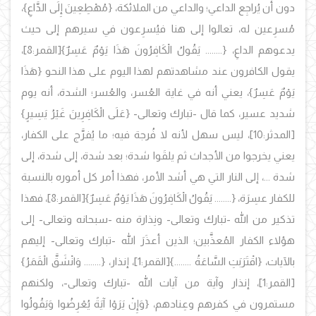
دون أن يُراجِع الداعي؛ والداعي من الملائكة، {مُهْطِعِينَ إِلَى الدَّاعِ}،
مُسرِعين له، تعالوا إلى هنا فيُسرِعون في سيرهم إلى حيث
يدعوهم الداعِ، {........ يَقُولُ الْكَافِرُونَ هَذَا يَوْمٌ عَسِرٌ}
[القمر:8]،
يقول الكافرون عند مشاهدتهم لهذا اليوم على هذا النحو
{هَذَا
يَوْمٌ عَسِرٌ}، يعني أنه في غاية العُسر، والعُسر؛ الشدة، أنه يوم
شديد عسير، كما قال -تبارك وتعالى- {عَلَى الْكَافِرِينَ غَيْرُ يَسِيرٍ}
[المدثر:10]، ليس سهل لأنه لا فُرجة فيه؛ ما يُفرَّج على الكفار،
يعني يخرجوا من الأجداث ثم يلقَوا شدة؛ بعد شدة، إلى شدة، إلى
شدة ...، إلى النار التي هي أشد الأمر، فهذا أمر كل أموره بالنسبة
للكفار عسِرَة،
{........ يَقُولُ الْكَافِرُونَ هَذَا يَوْمٌ عَسِرٌ}
[القمر:8]، فهذا
تذكير من الله -تبارك وتعالى- ونِذارة منه -سبحانه وتعالى- إلى
هؤلاء الكفار المُعذَّبين؛ الذين أعذَرَ الله -تبارك وتعالى- إليهم
بالآيات،
{اقْتَرَبَتِ السَّاعَةُ ........}
[القمر:1]، إنذار،
{........ وَانْشَقَّ الْقَمَرُ}
[القمر:1]، إنذار وآية من آيات الله -تبارك وتعالى-، ولكنهم
مستمرون في كفرهم وعِنادهم،
{وَإِنْ يَرَوْا آيَةً يُعْرِضُوا وَيَقُولُوا