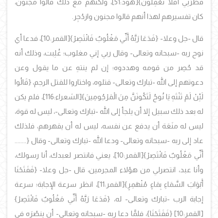
فَطَرَنِي أَفَلا تَعْقِلُونَ}
[هود:51]، ولكنهم مع ذلك قالوا مجنون،
كان تفسيرهم لهذا أنهم قالوا مجنون وازدُجِر.
قال -جل وعلا-
{فَدَعَا رَبَّهُ أَنِّي مَغْلُوبٌ فَانْتَصِرْ}
[القمر:10]، فدعا أي
نوح ربه -سبحانه وتعالى- وقال ربي إني مغلوب؛ غُلِبت، وذلك أنه
قد حُصِر من قومه وهددوه؛ إن لم ينتهِ عن ما يقول وعن
دعوتهم إلى الله -تبارك وتعالى- قتلوه، واختاروا للقتل الرجم،
{قَالُوا
لَئِنْ لَمْ تَنْتَهِ يَا نُوحُ لَتَكُونَنَّ مِنَ الْمَرْجُومِينَ}
[الشعراء:116]، فلم يكن
له بعد ذلك سبيل إلا أن يلجأ إلى الله -تبارك وتعالى-، ليس له قوة،
ليس له منَعَة أن يدفع عن نفسه، ليس له أن يقهرهم، فلذلك
عاد إلى ربه -سبحانه وتعالى- ودعا الله -تبارك وتعالى- وقال
{........
أَنِّي مَغْلُوبٌ فَانْتَصِرْ}
[القمر:10]، يعني فانتصر لعبدك، أنا رسولك،
وأنا عبد، انتصرلي من هؤلاء المجرمين، قال -جل وعلا-
{فَفَتَحْنَا
أَبْوَابَ السَّمَاءِ بِمَاءٍ مُنْهَمِرٍ}
[القمر:11]، انظر سرعة الإجابة؛ سرعة
إجابة الرب -تبارك وتعالى- له،
{فَدَعَا رَبَّهُ أَنِّي مَغْلُوبٌ فَانْتَصِرْ}
[القمر:10]
{فَفَتَحْنَا}
، فلمَّا دعا ربه -سبحانه وتعالى- أن ينصُرَه في