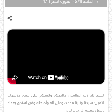
الحلقة (671) - سورة القمر 1-17
الحمد لله رب العالمين، والصلاة والسلام على عبده ورسوله
الأمين؛ سيدنا ونبينا محمد، وعلى آله وأصحابه ومَن اهتدى بهداه
وعمل بسنته إلى يوم الدين.