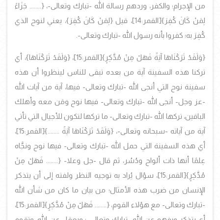
من الإجرام؛ والكفر، وردهم رسالة الله -تبارك وتعالى-،
{........ جَزَاءً
لِمَنْ كَانَ كُفِرَ}
[القمر:14]، قيل
{لِمَنْ كَانَ كُفِرَ}، يعني لنوح الذي
كُفِرَ به؛ كفروا بأنه رسول الله -تبارك وتعالى-.
{وَلَقَدْ تَرَكْنَاهَا آيَةً فَهَلْ مِنْ مُدَّكِرٍ}
[القمر:15]،
{وَلَقَدْ تَرَكْنَاهَا}، أي
تركنا هذه السفينة آية من بعده تبقى للناس لينظروا أن هذه
سفينة نوح التي أنجى الله -تبارك وتعالى- فيها، آية من آيات الله
-عز وجل- أنجى الله -تبارك وتعالى- فيها نوح ومَن معه وأهلك
الباقين، تركها الله -تبارك وتعالى- ما تركها لتكون للأجيال التي تأتي
آية من آياته -سبحانه وتعالى-، {وَلَقَدْ تَرَكْنَاهَا آيَةً ........}
[القمر:15]،
أي هذه السفينة التي حمل الله -تبارك وتعالى- فيها نوح ونجَّاه
عِلمًا أنها ذات ألواح ودُسُر، ثم قال -جل وعلا-
{........ فَهَلْ مِنْ
مُدَّكِرٍ}
[القمر:15]، سؤال يُراد به توجيه النظر ولفته إلى أن يتذكر
الإنسان من ضرب هذه الأمثال؛ من بيان ما كان من شأن الله
-تبارك وتعالى- مع هؤلاء القوم،
{........ فَهَلْ مِنْ مُدَّكِرٍ}
[القمر:15]،
أي يتذكر ويفهم عن الله -تبارك وتعالى-؛ ويعقِل عن الله، وتقوم