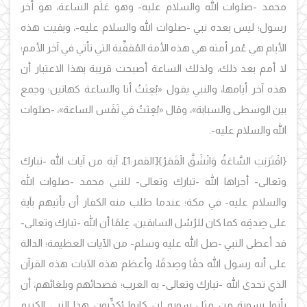
محمد -صلوات الله والسلام عليه- وهو عَلَم الساعة، هو أخر
رسول؛ ليس بعده نبي -صلوات الله والسلام عليه-، وبقيت هذه
الأيام هي عُمر أمته هي هذه الأمة المُقفِّية التي تأتي في آخر الأمم؛
لا أمم بعد ذلك، ولذلك الساعة أصبحت قريبة بهذا الاعتبار أن
هذه آخر أيامها، والنبي يقول
«بُعِثتُ أنا والساعة كهاتين؛ وجمع
بين الوسطى والسبابة»
، وقال
«بُعِثتُ في نَفَس الساعة»
، -صلوات
الله والسلام عليه-.
{اقْتَرَبَتِ السَّاعَةُ وَانْشَقَّ الْقَمَرُ}
[القمر:1]، آية من آيات الله -تبارك
وتعالى- أجراها الله -تبارك وتعالى- للنبي محمد -صلوات الله
والسلام عليه- في مكة؛ عندما طلب منه الكفار أن يأتيهم بآية
على صِدقِه كما كان للرُسُل السابقين، عِلمًا أن الله -تبارك وتعالى-
قد أعطى النبي -صل الله عليه وسلم- من الآيات العظيمة؛ الدالة
على أنه رسول الله حقًا وصِدقًا، وأعظم هذه الآيات هذه القرآن
الذي تحدى الله -تبارك وتعالى- به العرب؛ فصحائهم وبلغائهم، أن
يأتوا بسورة من مثل سوره إن كانوا يُكذِّبون هذا النبي الكريم