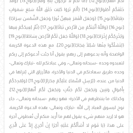
لَكُمْ أَنْهَارًا}
[نوح:12]
{مَا لَكُمْ لا تَرْجُونَ لِلَّهِ وَقَارًا}
[نوح:13]
{وَقَدْ
خَلَقَكُمْ أَطْوَارًا}
[نوح:14]
{أَلَمْ تَرَوْا كَيْفَ خَلَقَ اللَّهُ سَبْعَ سَمَوَاتٍ
طِبَاقًا}
[نوح:15]
{وَجَعَلَ الْقَمَرَ فِيهِنَّ نُورًا وَجَعَلَ الشَّمْسَ سِرَاجًا}
[نوح:16]
{وَاللَّهُ أَنْبَتَكُمْ مِنَ الأَرْضِ نَبَاتًا}
[نوح:17]
{ثُمَّ يُعِيدُكُمْ فِيهَا
وَيُخْرِجُكُمْ إِخْرَاجًا}
[نوح:18]
{وَاللَّهُ جَعَلَ لَكُمُ الأَرْضَ بِسَاطًا}
[نوح:19]
{لِتَسْلُكُوا مِنْهَا سُبُلًا فِجَاجًا}
[نوح:20]، مع هذه الدعوة الكريمة
الواضحة وأنه يدعوهم إلى ربهم؛ يقول أنا جئت أدعوكم إلى ربكم
لتعبدوه وحده -سبحانه وتعالى-، وفي عبادتكم لله -تبارك وتعالى-
وحده طريق سعادتكم في الدنيا والآخرة، فالأرزاق التي يُنزِلها في
الدنيا من عنده،
{يُرْسِلِ السَّمَاءَ عَلَيْكُمْ مِدْرَارًا}
[نوح:11]
{وَيُمْدِدْكُمْ
بِأَمْوَالٍ وَبَنِينَ وَيَجْعَلْ لَكُمْ جَنَّاتٍ وَيَجْعَلْ لَكُمْ أَنْهَارًا}
[نوح:12]،
وكذلك ما ينتظرهم في الآخرة؛ فهو ربهم -سبحانه وتعالى-، جاء
نوح ليسوق العباد إلى الله -تبارك وتعالى- بهذه الدعوة الكريمة،
هو لا يُريد منهم شيء؛ يقول لهم ما أُريد منكم أن تُعطوني أجرة
على هذا،
{يَا قَوْمِ لا أَسْأَلُكُمْ عَلَيْهِ أَجْرًا إِنْ أَجْرِيَ إِلَّا عَلَى الَّذِي