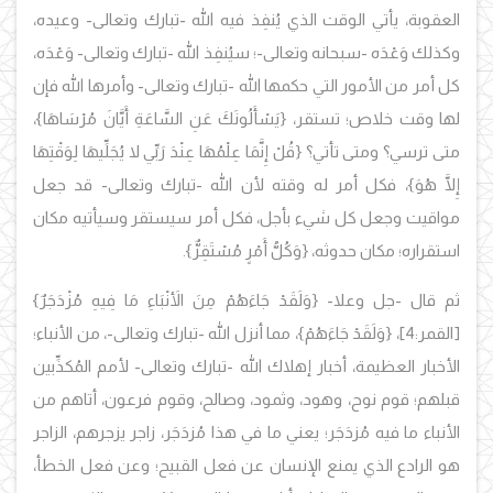
العقوبة، يأتي الوقت الذي يُنفِذ فيه الله -تبارك وتعالى- وعيده،
وكذلك وَعْدَه -سبحانه وتعالى-؛ سيُنفِذ الله -تبارك وتعالى- وَعْدَه،
كل أمر من الأمور التي حكمها الله -تبارك وتعالى- وأمرها الله فإن
لها وقت خلاص؛ تستقر، {يَسْأَلُونَكَ عَنِ السَّاعَةِ أَيَّانَ مُرْسَاهَا}،
متى ترسي؟ ومتى تأتي؟ {قُلْ إِنَّمَا عِلْمُهَا عِنْدَ رَبِّي لا يُجَلِّيهَا لِوَقْتِهَا
إِلَّا هُوَ}، فكل أمر له وقته لأن الله -تبارك وتعالى- قد جعل
مواقيت وجعل كل شيء بأجل، فكل أمر سيستقر وسيأتيه مكان
استقراره؛ مكان حدوثه، {وَكُلُّ أَمْرٍ مُسْتَقِرٌّ}.
ثم قال -جل وعلا- {وَلَقَدْ جَاءَهُمْ مِنَ الأَنْبَاءِ مَا فِيهِ مُزْدَجَرٌ}
[القمر:4]،
{وَلَقَدْ جَاءَهُمْ}، مما أنزل الله -تبارك وتعالى-، من الأنباء؛
الأخبار العظيمة، أخبار إهلاك الله -تبارك وتعالى- لأمم المُكذِّبين
قبلهم؛ قوم نوح، وهود، وثمود، وصالح، وقوم فرعون، أتاهم من
الأنباء ما فيه مُزدَجَر؛ يعني ما في هذا مُزدَجَر، زاجر يزجرهم، الزاجر
هو الرادع الذي يمنع الإنسان عن فعل القبيح؛ وعن فعل الخطأ،