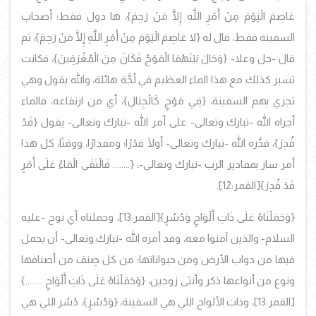
عَاصِمَ الْيَوْمَ مِنْ أَمْرِ اللَّهِ إِلَّا مَنْ رَحِمَ}، ها دول فقط؛ أصحاب
السفينة فقط، قال له {لا عَاصِمَ الْيَوْمَ مِنْ أَمْرِ اللَّهِ إِلَّا مَنْ رَحِمَ}، ثم
قال -جل وعلا- {وَحَالَ بَيْنَهُمَا الْمَوْجُ فَكَانَ مِنَ الْمُغْرَقِينَ}، فكانت
تسير كذلك مع هذا الماء العظيم في لُجَّة هائلة، والله يقول وهي
تجري بهم السفينة، {فِي مَوْجٍ كَالْجِبَالِ}، أي من ارتفاعه، فالماء
أجراه الله -تبارك وتعالى- على أمر الله -تبارك وتعالى- يقول {قَدْ
قُدِرَ}، قدَّره الله -تبارك وتعالى- أولًا قدْرًا؛ ومقدارًا، ووقتًا، كل هذا
أمر سار بمقادير الرب -تبارك وتعالى-، {........ فَالْتَقَى الْمَاءُ عَلَى أَمْرٍ
قَدْ قُدِرَ}
[القمر:12].
{وَحَمَلْنَاهُ عَلَى ذَاتِ أَلْوَاحٍ وَدُسُرٍ}
[القمر:13]، وحملناه أي نوح -عليه
السلام- والذين آمنوا معه، وقد أمره الله -تبارك وتعالى- أن يحمل
فيها من دواب الأرض ومن حيواناتها؛ من كل صِنف من أصنافها
ونوع من أنواعها ذكر وأنثى زوجين،
{وَحَمَلْنَاهُ عَلَى ذَاتِ أَلْوَاحٍ ........}
[القمر:13]، وذات الألواح اللي هي السفينة،
{وَدُسُرٍ}، دُسُر اللي هي