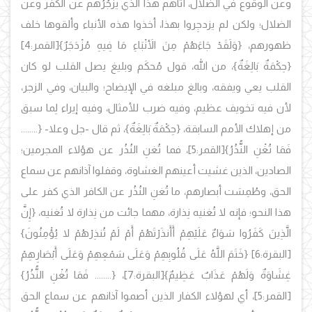
وعن الوقوع في الضلال، أتاهم هذا الذي يزجُرُهم عن الكفر وعن
الضلال؛ ولكن لم يزدجِروا بهذا، أخذوا هذه الأنباء وألقوها خلف
ظهورهم، {وَلَقَدْ جَاءَهُمْ مِنَ الأَنْبَاءِ مَا فِيهِ مُزْدَجَرٌ}
[القمر:4]
{حِكْمَةٌ بَالِغَةٌ}، من الله، قول مُحكَم وبليغ يصل القلب لو كان
القلب يعي ويفقه، وبالغ مبلغه في الإيضاح؛ والبيان، وفي الزجر،
لأن فيه تخويف عظيم، وفيه ضرب للأمثال، وفيه إيراء لِما سبق
من إهلاك الأمم السابقة، {حِكْمَةٌ بَالِغَةٌ}، ثم قال -جل وعلا- {........
فَمَا تُغْنِ النُّذُرُ}
[القمر:5]، فما تُغنِ النُذُر عن هؤلاء المجرمين؛
الصادين، الذين غشيت أعينهم الغشاوة، وقفلوا آذانهم عن سماع
الحق، وطُمِسَت أبصارهم، ما تُغنِ النُذُر عن الكافر الذي كفر على
هذا النحو؛ فإنه لا تُغنيه نِذارة، مهما جائت من نِذارة لا تُغنيه،
{إِنَّ
الَّذِينَ كَفَرُوا سَوَاءٌ عَلَيْهِمْ أَأَنذَرْتَهُمْ أَمْ لَمْ تُنذِرْهُمْ لا يُؤْمِنُونَ}
[البقرة:6]
{خَتَمَ اللَّهُ عَلَى قُلُوبِهِمْ وَعَلَى سَمْعِهِمْ وَعَلَى أَبْصَارِهِمْ
غِشَاوَةٌ وَلَهُمْ عَذَابٌ عَظِيمٌ}
[البقرة:7]،
{........ فَمَا تُغْنِ النُّذُرُ}
[القمر:5]، أي لهؤلاء الكفار الذين أصموا آذانهم عن سماع الحق