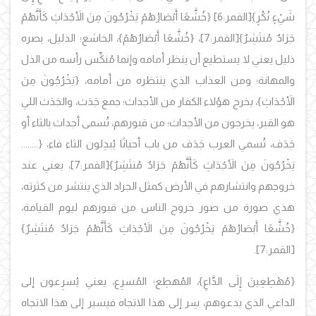
شَيْءٍ نُكُرٍ}
[القمر:6]
{خُشَّعًا أَبْصَارُهُمْ يَخْرُجُونَ مِنَ الأَجْدَاثِ كَأَنَّهُمْ
جَرَادٌ مُنتَشِرٌ}
[القمر:7]،
{خُشَّعًا أَبْصَارُهُمْ}، الخاشع؛ الذليل، بصره
ذليل يعني لا يستطيع أن ينظر أمامه وإنما مُنكِّس رأسه من الذل
والمهانة؛ ومن العذاب الذي ينتظره من أمامه، {يَخْرُجُونَ مِنَ
الأَجْدَاثِ}، يخرج هؤلاء الكفار من الأجداث؛ جمع جَدَث، والجَدَث اللي
هو القبر، يخرجون من الأجداث؛ من قبورهم، تُسمى أجداث بالثاء أو
جَدَف، تُسمي العرب جَدَف من باب أحيانًا يُبدِلون الثاء فاء، {........
يَخْرُجُونَ مِنَ الأَجْدَاثِ كَأَنَّهُمْ جَرَادٌ مُنتَشِرٌ}
[القمر:7]، يعني عند
خروجهم وانتشارهم في الأرض كمثل الجراد الذي ينتشر من كثرته،
هذي صورة من صور خروج الناس من قبورهم ليوم القيامة،
{خُشَّعًا أَبْصَارُهُمْ يَخْرُجُونَ مِنَ الأَجْدَاثِ كَأَنَّهُمْ جَرَادٌ مُنتَشِرٌ}
[القمر:7].
{مُهْطِعِينَ إِلَى الدَّاعِ}، المُهطِع؛ المُسرِع، يعني يُسرِعون إلى
الداعي الذي يدعوهم، سِر إلى هذا الاتجاه فيسير إلى هذا الاتجاه