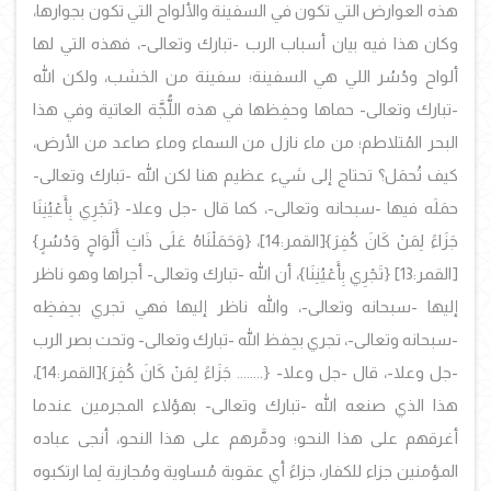
هذه العوارض التي تكون في السفينة والألواح التي تكون بجوارها،
وكان هذا فيه بيان أسباب الرب -تبارك وتعالى-، فهذه التي لها
ألواح ودُسُر اللي هي السفينة؛ سفينة من الخشب، ولكن الله
-تبارك وتعالى- حماها وحفِظها في هذه اللُّجَّة العاتية وفي هذا
البحر المُتلاطم؛ من ماء نازل من السماء وماء صاعد من الأرض،
كيف تُحمَل؟ تحتاج إلى شيء عظيم هنا لكن الله -تبارك وتعالى-
حمَلَه فيها -سبحانه وتعالى-، كما قال -جل وعلا- {تَجْرِي بِأَعْيُنِنَا
جَزَاءً لِمَنْ كَانَ كُفِرَ}
[القمر:14]،
{وَحَمَلْنَاهُ عَلَى ذَاتِ أَلْوَاحٍ وَدُسُرٍ}
[القمر:13]
{تَجْرِي بِأَعْيُنِنَا}، أن الله -تبارك وتعالى- أجراها وهو ناظر
إليها -سبحانه وتعالى-، والله ناظر إليها فهي تجري بحِفظِه
-سبحانه وتعالى-، تجري بحِفظ الله -تبارك وتعالى- وتحت بصر الرب
-جل وعلا-، قال -جل وعلا- {........ جَزَاءً لِمَنْ كَانَ كُفِرَ}
[القمر:14]،
هذا الذي صنعه الله -تبارك وتعالى- بهؤلاء المجرمين عندما
أغرقهم على هذا النحو؛ ودمَّرهم على هذا النحو، أنجى عباده
المؤمنين جزاء للكفار، جزاءً أي عقوبة مُساوية ومُجازية لِما ارتكبوه