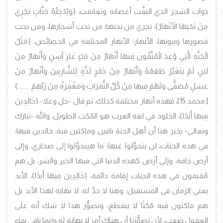
ذوات الشجر الذي التفَّت أغصانه وتعانقت، {وَيُدْخِلْهُ جَنَّاتٍ تَجْرِي
مِنْ تَحْتِهَا الأَنْهَارُ}، تجري من تحتها؛ من تحت أشجارها، ومن تحت
قصورها وبيوتها، الأنهار؛ الأنهار المختلفة في الخصائص، {مَثَلُ
الْجَنَّةِ الَّتِي وُعِدَ الْمُتَّقُونَ فِيهَا أَنْهَارٌ مِنْ مَاءٍ غَيْرِ آسِنٍ وَأَنْهَارٌ مِنْ
لَبَنٍ لَمْ يَتَغَيَّرْ طَعْمُهُ وَأَنْهَارٌ مِنْ خَمْرٍ لَذَّةٍ لِلشَّارِبِينَ وَأَنْهَارٌ مِنْ
عَسَلٍ مُصَفًّى وَلَهُمْ فِيهَا مِنْ كُلِّ الثَّمَرَاتِ وَمَغْفِرَةٌ مِنْ رَبِّهِمْ ........}
[محمد:15]، فهذه أنهار مختلفة كذلك، ثم قال -جل وعلا-
{خَالِدِينَ
فِيهَا أَبَدًا}، الخلود في لغة العرب هو المُكث الطويل، والله -تبارك
وتعالى- يخبر هنا أن أهل الجنة باقين وماكثين فيه، خالدين فيها؛
في هذه الجنات، لن يتحوَّلوا عنها؛ ما هيتحوَّلوا إلى صحاري، وإلى
أرض جافة، وإلى أرض كهذه الدنيا التي فيها الخير والشر، بل هم
مُقيمون في هذه الجنات إقامة دائمة، {خَالِدِينَ فِيهَا أَبَدًا}، الأبد
يعني الزمان في المستقبل؛ وهنا لا حدَّ له، لا نهاية لهذا الأبد بل
هم ماكثون فيه مُكثًا لا ينقطع، وتصوُّر هذا لا شك أنه على
العقول صعب، لأن تصوُّرنا أن هناك أمر لا نهاية له وإنما باقي بقاء