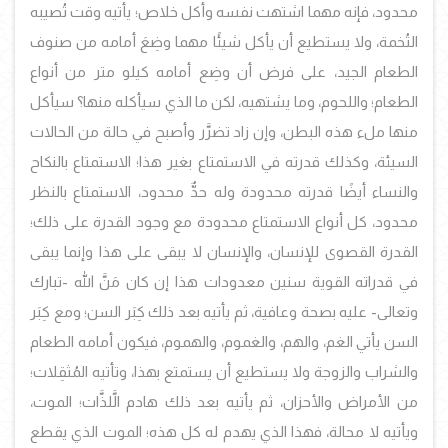
محدود، فإنه مهما اشتهت نفسه وأكل خلاص؛ يأتيه وقت تُصيبه
التُخمة، ولا يستطيع أن يأكل شيئًا مهما وضِعَ أمامه من صنوف
الطعام الجيد، على فرض أن وضِع أمامه كيلو متر من أنواع
الطعام؛ واللحوم، وما يشتهيه، لكن ما الذي سيأكله منها؟ سيأكل
منها ملء هذه البطن، وإن زاد تضرَّر وأصبح في حالة من الحالات
السيئة، وكذلك قدرته في الاستمتاع بغير هذا؛ الاستمتاع بالنكاح
والنساء أيضًا قدرته محدودة وله حدٌّ محدود، الاستمتاع بالنظر
محدود، كل أنواع الاستمتاع محدودة مع وجود القدرة على ذلك؛
القدرة القصوى للإنسان، والإنسان لا يبقى على هذا وإنما يبقى
في قدراته القوية سنين معدودات هذا إن كان مَنَّ الله -تبارك
وتعالى- عليه بصحة وعافية، ثم يأتيه بعد ذلك كِبَر السن؛ ومع كِبَر
السن يأتي الغم، والهم، والغموم، والهموم، فيكون أمامه الطعام
والشراب والزوجة ولا يستطيع أن يستمتع بهذا، وتأتيه المُثقِلات؛
من الأمراض والأحزان، ثم يأتيه بعد ذلك هادم الَّلذَّات؛ الموت،
ويأتيه لا محالة، فهذا الذي يهدم له كل هذه؛ الموت الذي يقطع