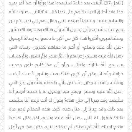
[النمل:67]، أنُبعَث بعد ذلك؟ استبعدوا هذا ورأوا أن هذا أمر بعيد
جدًا، وقد أطبق العرب كلهم على هذا قبل بعثة النبي -صلوات الله
والسلام عليه-، وعندما أخبرهم النبي وقال لهم إني نذير لكم بين
يدي عذاب شديد، وأني رسول الله، وأن هناك بعث وهناك نشور
وستُحاسَبون؛ أنكروا هذا، كان من أكبر ما دفعوا به رسالة الرسول
-صل الله عليه وسلم- أو أكبر ما جعلهم يكفرون برسالة النبي
-صل الله عليه وسلم- إخبارهم بأن ثمَّ بعث، وثمَّ نشور، وثمَّ حساب
بين يدي الله -تبارك وتعالى-، ورأوا أن هذا كلام جنون وحديث
خرافة، وأنه لا يمكن أن يكون هناك بعث ونشور لأجساد أرِمَت،
وتفتَّت، وانتهت، وكان الشخص يأتي بالعظم يفتُّه بين يدي النبي
-صل الله عليه وسلم- وينفخ فيه؛ ويقول له يا محمد أتزعم أننا
سنُبعَث وقد صِرنا إلى مثل هذه؟ يقول له أنت تزعم أننا سنُبعَث
بعد ذلك وقد صِرنا إلى مثل هذه؛ كيف هذه العظام ترجع مرة
ثانية؟ فيقول له النبي -صل الله عليه وسلم- لِمَن قال له هذا
«نعم؛ يُميتك الله، ثم يبعثك، ثم يُدخِلك النار»
، وكان هذا من أهل