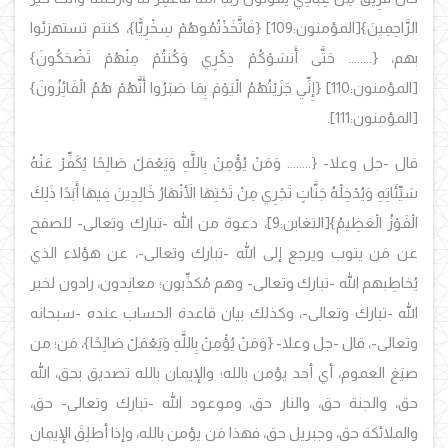
الرَّاحِمِينَ}
[المؤمنون:109]
{فَاتَّخَذْتُمُوهُمْ سِخْرِيًّا}، كنتم تستهزئوا
بهم، {........ حَتَّى أَنسَوْكُمْ ذِكْرِي وَكُنتُمْ مِنْهُمْ تَضْحَكُونَ}
[المؤمنون:110]
{إِنِّي جَزَيْتُهُمُ الْيَوْمَ بِمَا صَبَرُوا أَنَّهُمْ هُمُ الْفَائِزُونَ}
[المؤمنون:111].
قال -جل وعلا-
{........ وَمَنْ يُؤْمِنْ بِاللَّهِ وَيَعْمَلْ صَالِحًا يُكَفِّرْ عَنْهُ
سَيِّئَاتِهِ وَيُدْخِلْهُ جَنَّاتٍ تَجْرِي مِنْ تَحْتِهَا الأَنْهَارُ خَالِدِينَ فِيهَا أَبَدًا ذَلِكَ
الْفَوْزُ الْعَظِيمُ}
[التغابن:9]، دعوة من الله -تبارك وتعالى- للصفح
عن مَن يتوب ويرجع إلى الله -تبارك وتعالى-، عن هؤلاء الذي
يُخاطِبهم الله -تبارك وتعالى- وهم مُكذِّبون؛ معانِدون، رادون لخبر
الله -تبارك وتعالى-، وكذلك بيان قاعدة الحساب عنده -سبحانه
وتعالى-، قال -جل وعلا-
{وَمَنْ يُؤْمِنْ بِاللَّهِ وَيَعْمَلْ صَالِحًا}، مَن؛ من
صيَغ العموم، أي أحد يؤمن بالله؛ والإيمان بالله تصديق بحق، الله
حق، والجنة حق، والنار حق، وموعود الله -تبارك وتعالى- حق،
والملائكة حق، وجبريل حق، فهذا مَن يؤمن بالله، وإذا أطلِقَ الإيمان