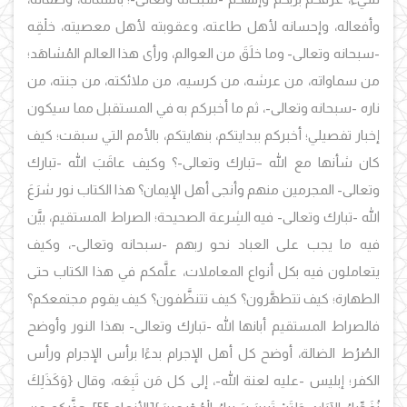
وأفعاله، وإحسانه لأهل طاعته، وعقوبته لأهل معصيته، خلْقِه
-سبحانه وتعالى- وما خلَقَ من العوالم، ورأى هذا العالم المُشاهَد؛
من سماواته، من عرشه، من كرسيه، من ملائكته، من جنته، من
ناره -سبحانه وتعالى-، ثم ما أخبركم به في المستقبل مما سيكون
إخبار تفصيلي؛ أخبركم ببدايتكم، بنهايتكم، بالأمم التي سبقت؛ كيف
كان شأنها مع الله –تبارك وتعالى-؟ وكيف عاقَبَ الله -تبارك
وتعالى- المجرمين منهم وأنجى أهل الإيمان؟ هذا الكتاب نور شرَعَ
الله -تبارك وتعالى- فيه الشِرعة الصحيحة؛ الصراط المستقيم، بيَّن
فيه ما يجب على العباد نحو ربهم -سبحانه وتعالى-، وكيف
يتعاملون فيه بكل أنواع المعاملات، علَّمكم في هذا الكتاب حتى
الطهارة؛ كيف تتطهَّرون؟ كيف تتنظَّفون؟ كيف يقوم مجتمعكم؟
فالصراط المستقيم أبانها الله -تبارك وتعالى- بهذا النور وأوضح
الصُرُط الضالة، أوضح كل أهل الإجرام بدءًا برأس الإجرام ورأس
الكفر؛ إبليس -عليه لعنة الله-، إلى كل مَن تَبِعَه، وقال {وَكَذَلِكَ