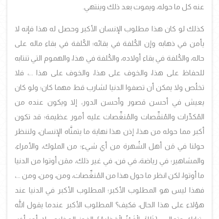
عنه كل ما حوله، ويموت بعد ذلك وينتهي.
كذلك لو كان هذا مطلوب الإنسان الأكبر وحصل له هذا فإنه لا
يأمن في ذهابه وإن الكُلفة في بقائه؛ الكُلفة في بقاء ماله على
حاله، والكُلفة في بقاء أولاده، والكُلفة في هذا، والهموم التي تنتابه
للحفاظ على هذا، والخوف على هذا، والخوف على هذا ...، فلا
تخلُص ولا يمكن أن تصفوا الدنيا لشارب قط مهما كان؛ ولو كان
يعيش في أحسن قصور وأحسن الدور، إلا ويكون عنده من
المُكدِّرات والمُنقِّصات والمُنغِّصات عليه أمور عظيمة؛ قد تكون
أكبر مما حوله من هذا، إذن هذا نهاية ما يتمنَّاه الإنسان، ولننظر
حولنا في مَن أهل الشُهرة من أي شيء؛ من الملوك، والأمراء،
والمشاهير؛ في رياضة، في فن، في غير ذلك، ممَن أوتوا من الدنيا
ما أوتوا، لكن انظر ما حول هذا من المُنغِّصات، ومن، ومن، ومن ...،
فهذا ليس هو المطلوب الأكبر؛ المطلوب الأكبر في الدنيا عند
هؤلاء على هذا الحال، فكيف؟ المطلوب الأكبر عندما يقول الله