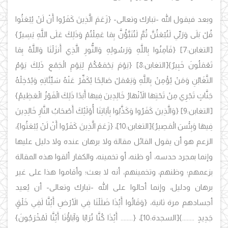
وبعد فيقول الله -تبارك وتعالى-
{زَعَمَ الَّذِينَ كَفَرُوا أَنْ لَنْ يُبْعَثُوا
قُلْ بَلَى وَرَبِّي لَتُبْعَثُنَّ ثُمَّ لَتُنَبَّؤُنَّ بِمَا عَمِلْتُمْ وَذَلِكَ عَلَى اللَّهِ يَسِيرٌ}
[التغابن:7]
{فَآمِنُوا بِاللَّهِ وَرَسُولِهِ وَالنُّورِ الَّذِي أَنزَلْنَا وَاللَّهُ بِمَا
تَعْمَلُونَ خَبِيرٌ}
[التغابن:8]
{يَوْمَ يَجْمَعُكُمْ لِيَوْمِ الْجَمْعِ ذَلِكَ يَوْمُ
التَّغَابُنِ وَمَنْ يُؤْمِنْ بِاللَّهِ وَيَعْمَلْ صَالِحًا يُكَفِّرْ عَنْهُ سَيِّئَاتِهِ وَيُدْخِلْهُ
جَنَّاتٍ تَجْرِي مِنْ تَحْتِهَا الأَنْهَارُ خَالِدِينَ فِيهَا أَبَدًا ذَلِكَ الْفَوْزُ الْعَظِيمُ}
[التغابن:9]
{وَالَّذِينَ كَفَرُوا وَكَذَّبُوا بِآيَاتِنَا أُوْلَئِكَ أَصْحَابُ النَّارِ خَالِدِينَ
فِيهَا وَبِئْسَ الْمَصِيرُ}
[التغابن:10]،
{زَعَمَ الَّذِينَ كَفَرُوا أَنْ لَنْ يُبْعَثُوا}،
الزعم هو أن يقول القائل مقالة ولا برهان عنده ولا دليل عليها
وإنما بمجرد حدسه، أو ظنه، أو تخمينه، والكفار ألقوا هذه المقالة
بزعمهم؛ وظنهم، وتخمينهم، أنه لا بعث؛ وأقاموا هذا على غير
برهان ودليل، وإنما أحالوا على الله -تبارك وتعالى- أن يُعيد
أجسادهم مرة ثانية، {وَقَالُوا أَئِذَا ضَلَلْنَا فِي الأَرْضِ أَئِنَّا لَفِي خَلْقٍ
جَدِيدٍ ........}
[السجدة:10]،
{........ أَئِذَا كُنَّا تُرَابًا وَآبَاؤُنَا أَئِنَّا لَمُخْرَجُونَ}