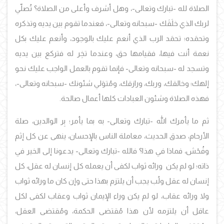
الصلاة لله -تبارك وتعالى-، وهل أشرف وأعلى من الصلاة؟ تُصلّي
لربك الذي خلَقَك -سبحانه وتعالى-، فعندما تقوم بين يديه وتذكره
وتحمَده؛ تحمَد الرب الذي أنعم عليك بالوجود، وأنعم عليك بكل
نعمة أنت فيها، فقيامها حق، وعندما تخِر له فتركع بين يديه
وتسجد له -سبحانه وتعالى- فإنما تقوم بالعمل الواجب عليك نحو
إلهك؛ وخالقك، وربك، ورازقك، ومُتوَلي شئونك -سبحانه وتعالى-،
فهذه الصلاة وشئون العبادات كلها أعمال صالحة.
ثم ما يأمرك الله -تبارك وتعالى- به بما يأمر؛ بِر الوالدين، صلة
الأرحام، صدق الحديث، معاملة الناس بالإحسان، ينهى عن كل إثم
وفُحْش، فماذا في هذا؟ فالله -تبارك وتعالى- يدعونا إلى الخير في
ذاته؛ لو لم يكن ورائه ثواب لكفى أن يعمله كل إنسان له عقل، كل
إنسان له عقل ولُب يجب أن يلتزم بهذا حتى وإن كان ما ورائه ثواب
ولا ورائه عقاب، لو لم يكن وراء الإيمان ثواب وعقاب لكفى لكل
عاقل أن يلتزمه لأن هذا مُقتضى الحكمة، ومُقتضى العقل،