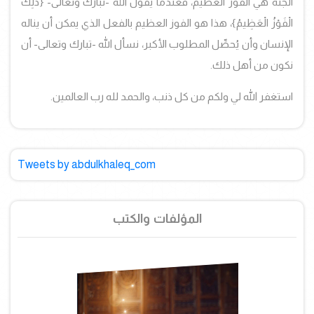
الجنة هي الفوز العظيم، فعندما يقول الله -تبارك وتعالى-
{ذَلِكَ
الْفَوْزُ الْعَظِيمُ}، هذا هو الفوز العظيم بالفعل الذي يمكن أن يناله
الإنسان وأن يُحصِّل المطلوب الأكبر، نسأل الله -تبارك وتعالى- أن
نكون من أهل ذلك.
استغفر الله لي ولكم من كل ذنب، والحمد لله رب العالمين.
Tweets by abdulkhaleq_com
المؤلفات والكتب