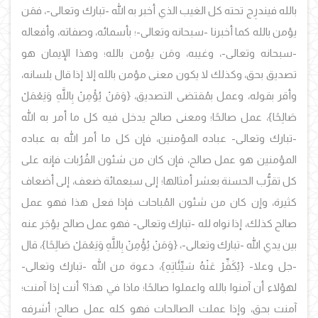
بالله فيندرِج تحته كل الغيب الذي أخبر به الله -تبارك وتعالى-، فمَن
يؤمن بالله كما أخبرنا -سبحانه وتعالى-؛ بأسمائه، وصفاته، وأفعاله
-سبحانه وتعالى-، وغيبه، ومَن يؤمن بالله؛ وهذا الإيمان هو
تصديق بحق، وكذلك لا يكون معنى مؤمن بالله إلا إذا قال بلسانه،
وأقر بقوله، وعمل بمُقتضى التصديق، {وَمَنْ يُؤْمِنْ بِاللَّهِ وَيَعْمَلْ
صَالِحًا}، عمل صالحًا؛ ومعنى صالح يدخل فيه كل ما أمر به الله
-تبارك وتعالى- عباده المؤمنين، فإن كل ما أمر الله به عباده
المؤمنين هو عمل صالح، فإن كان من شئون القُرُبات فإنه على
كل تقرُّب الحسنة بعشر أمثالها؛ إلى سبعمائة ضعف، إلى أضعاف
كثيرة، وإن كان من شئون المُباحات فإذا فعل هذا فهو عمل
صالح كذلك، إذا نواه لله -تبارك وتعالى- فهو عمل صالح يؤجَر عنه
بين يدي الله -تبارك وتعالى-، {وَمَنْ يُؤْمِنْ بِاللَّهِ وَيَعْمَلْ صَالِحًا}، قال
-جل وعلا- {يُكَفِّرْ عَنْهُ سَيِّئَاتِهِ}، دعوة من الله -تبارك وتعالى-
لهؤلاء أن آمنوا بالله واعملوا صالحًا؛ ماذا في هذا؟ أنت إذا آمنت؛
آمنت بحق، وإذا عملت الصالحات فهو كله عمل صالح؛ أشرفه