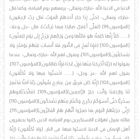
الدنيا في الدنيا؛ الله -تبارك وتعالى- يرفعهم يوم القيامة، وكما قال
-تبارك وتعالى-
{حَتَّى إِذَا جَاءَ أَحَدَهُمُ الْمَوْتُ قَالَ رَبِّ ارْجِعُونِ}
[المؤمنون:99]
{لَعَلِّي أَعْمَلُ صَالِحًا فِيمَا تَرَكْتُ}، قال -جل وعلا-
{........ كَلَّا إِنَّهَا كَلِمَةٌ هُوَ قَائِلُهَا وَمِنْ وَرَائِهِمْ بَرْزَخٌ إِلَى يَوْمِ يُبْعَثُونَ}
[المؤمنون:100]
{فَإِذَا نُفِخَ فِي الصُّورِ فَلا أَنسَابَ بَيْنَهُمْ يَوْمَئِذٍ وَلا
يَتَسَاءَلُونَ}
[المؤمنون:101]، ويقول لهم الله -تبارك وتعالى- عندما
يقولوا له
{رَبَّنَا أَخْرِجْنَا مِنْهَا فَإِنْ عُدْنَا فَإِنَّا ظَالِمُونَ}
[المؤمنون:107]،
يقول لهم الله -عز وجل-
{........ اخْسَئُوا فِيهَا وَلا تُكَلِّمُونِ}
[المؤمنون:108]
{إِنَّهُ كَانَ فَرِيقٌ مِنْ عِبَادِي يَقُولُونَ رَبَّنَا آمَنَّا فَاغْفِرْ
لَنَا وَارْحَمْنَا وَأَنْتَ خَيْرُ الرَّاحِمِينَ}
[المؤمنون:109]
{فَاتَّخَذْتُمُوهُمْ
سِخْرِيًّا حَتَّى أَنسَوْكُمْ ذِكْرِي وَكُنتُمْ مِنْهُمْ تَضْحَكُونَ}
[المؤمنون:110]
{إِنِّي جَزَيْتُهُمُ الْيَوْمَ بِمَا صَبَرُوا أَنَّهُمْ هُمُ الْفَائِزُونَ}
[المؤمنون:111]،
فالله يقول لهؤلاء المُستكبِرين يوم القيامة؛ الذين كانوا يحتقرون
أهل الإيمان في الدنيا، اخسئوا فيها؛ في النار،
{وَلا تُكَلِّمُونِ} {إِنَّهُ
كَانَ فَرِيقٌ مِنْ عِبَادِي يَقُولُونَ رَبَّنَا آمَنَّا فَاغْفِرْ لَنَا وَارْحَمْنَا وَأَنْتَ خَيْرُ