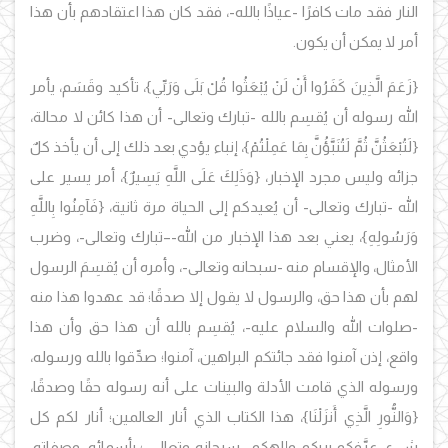
النار فقد مات كافرًا -عياذًا بالله-، فقد كان هذا اعتقادهم بأن هذا
أمر لا يمكن أن يكون.
{زَعَمَ الَّذِينَ كَفَرُوا أَنْ لَنْ يُبْعَثُوا قُلْ بَلَى وَرَبِّي}، تأكيد وقَسَم، يأمر
الله رسوله أن يُقسِم بالله -تبارك وتعالى- أن هذا كائن لا محالة،
{لَتُبْعَثُنَّ ثُمَّ لَتُنَبَّؤُنَّ بِمَا عَمِلْتُمْ}، إنباء يؤدي بعد ذلك إلى أن يأخذ كلٌ
جزائه وليس مجرد الإخبار، {وَذَلِكَ عَلَى اللَّهِ يَسِيرٌ}، أمر يسير على
الله -تبارك وتعالى- أن يُعيدكم إلى الحياة مرة ثانية، {فَآمِنُوا بِاللَّهِ
وَرَسُولِهِ}، يعني بعد هذا الإخبار من الله-–تبارك وتعالى-، وضرب
الأمثال، والإقسام منه -سبحانه وتعالى-، وأمره أن يُقسِمَ الرسول
لهم بأن هذا حق، والرسول لا يقول إلا صدقًا؛ قد عهدوا هذا منه
-صلوات الله والسلام عليه-، يُقسِم بالله أن هذا حق وأن هذا
واقع، إذن آمنوا فقد جائتكم البراهين، آمنوا؛ صدِّقوا بالله ورسوله،
ورسوله الذي قامت الأدلة والبينات على أنه رسوله حقًا وصدقًا،
{وَالنُّورِ الَّذِي أَنزَلْنَا}، هذا الكتاب الذي أنار العالمين؛ أنار لكم كل
شيء، عرَّفكم بربكم وإلهكم -سبحانه وتعالى-؛ بأسمائه، وصفاته،