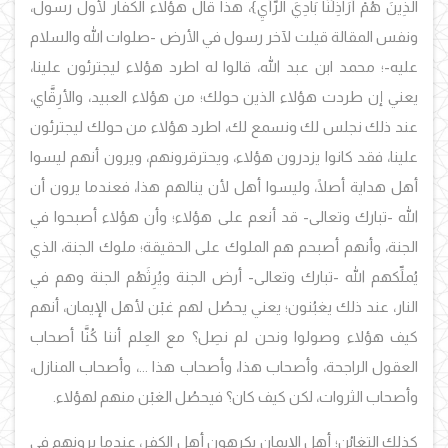
الَّذِينَ هُمْ أَرَاذِلُنَا بَادِيَ الرَّأْيِ}، هذا قال هؤلاء الكفار لأول رسول،
ونفس المقالة قيلت لآخر رسول في الأرض -صلوات الله والسلام
عليه-؛ محمد ابن عبد الله، قالوا له اطرد هؤلاء ليجترئون علينا،
يعني إن طردت هؤلاء الذين حولك؛ من هؤلاء العبيد، والأرِقَّاي،
عند ذلك نجلس لك ونسمع لك، اطرد هؤلاء من حولك ليجترئون
علينا، فقد كانوا يزدرون هؤلاء، ويحترقرونهم، ويرون أنهم ليسوا
أهل هداية أصلًا، وليسوا أهل لأن ينالهم هذا، فعندما يرون أن
الله -تبارك وتعالى- قد أنعم على هؤلاء؛ وأن هؤلاء أصبحوا في
الجنة، وأنهم أصبحم هم الملوك على الحقيقة؛ ملوك الجنة، الذي
يُملِّكهم الله -تبارك وتعالى- أرض الجنة ويُرِثَهُم الجنة وهم في
النار، عند ذلك يغبُنون؛ يعني يحصُل لهم غبْن لأهل الإيمان، أنهم
كيف هؤلاء وصولوا ونحن لم نصِل؟ مع العِلم أننا كُنَّا أصحاب
العقول الراجحة، وأصحاب هذا، وأصحاب هذا ...، وأصحاب المنازل،
وأصحاب الثروات، لكن كيف كان؟ فيحصُل الغبْن منهم لهؤلاء.
كذلك التغابُن؛ أهل الإيمان يكرهون أهل الكفر، عندما يرونهم في