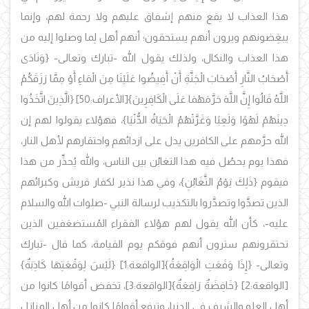
هذا العذاب لا يقع منهم إشفاق عليهم ولا رحمة لهم، وإنما
يبغِضونهم ويرون أنهم يستحقون؛ أنهم أهل لِما وصلوا إليه من
هذا العذاب والنكال، ولذلك يقول الله -تبارك وتعالى- {وَنَادَى
أَصْحَابُ النَّارِ أَصْحَابَ الْجَنَّةِ أَنْ أَفِيضُوا عَلَيْنَا مِنَ الْمَاءِ أَوْ مِمَّا رَزَقَكُمُ
اللَّهُ قَالُوا إِنَّ اللَّهَ حَرَّمَهُمَا عَلَى الْكَافِرِينَ}
[الأعراف:50]
{الَّذِينَ اتَّخَذُوا
دِينَهُمْ لَهْوًا وَلَعِبًا وَغَرَّتْهُمُ الْحَيَاةُ الدُّنْيَا}، فهؤلاء يقولوا لهم إن
الله حرَّمهم على الكافرين يدل على ازدائهم واحتقارهم لأهل النار،
فهذا يوم يحصُل فيه هذا التغابُن بين الناس، والله يُحذِّر من هذا
فيقوم {ذَلِكَ يَوْمُ التَّغَابُنِ}، وفي هذا نذير لكفار قريش وكبرائهم
الذين تصدَّوا وتصدَّروا بالتكذيب لرسالة النبي -صلوات الله والسلام
عليه-، كأن الله يقول لهم هؤلاء الفقراء المُستضعَفين الذين
تحتقرونهم سترون أنهم فوقكم يوم القيامة، كما قال -تبارك
وتعالى- {إِذَا وَقَعَتِ الْوَاقِعَةُ}
[الواقعة:1]
{لَيْسَ لِوَقْعَتِهَا كَاذِبَةٌ}
[الواقعة:2]
{خَافِضَةٌ رَافِعَةٌ}
[الواقعة:3]، تخفض أقوامًا كانوا من
أهل العلو والشرف في الدنيا، وترفع أقوامًا كانوا من أهل المنازل