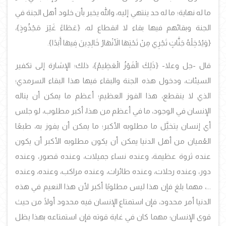
ما له نهاية؛ ما له حد ينتهي إليه، والله يخبر بأن خلود أهل الجنة في
الجنة وبقائهم فيها بقاء لا انقطاع له، {عَطَاءً غَيْرَ مَجْذُوذٍ}،
{وَيُدْخِلْهُ جَنَّاتٍ تَجْرِي مِنْ تَحْتِهَا الأَنْهَارُ خَالِدِينَ فِيهَا أَبَدًا}.
قال -جل وعلا- {ذَلِكَ الْفَوْزُ الْعَظِيمُ}، ذلك؛ الإشارة إلى تكفير
السيئات، ودخول هذه الجنة والبقاء فيها هذا البقاء السرمدي؛
الذي لا ينقطع، هذا الفوز العظيم؛ أعظم ما يمكن أن يناله
الإنسان في الوجود، ما في أعظم من هذا، أكبر مطلوب، لو جلس
أي إنسان يتخيَّل ما مطلوبه الأكبر؛ ما يمكن أن يفوز به، طبعًا
العُميان من أهل الدنيا يمكن أن يكون مطلوبه الأكبر أن يكون
عنده ثروة عظيمة، وعنده نساء جميلات، وعنده قصور، وعنده
دور، وعنده رحلات، وعنده طائرات، وعنده مراكب، وعنده، وعنده
...، مهما بلغ فإن هذا ليس مطلوبًا أكبر لأن هذا النعيم في هذه
الدنيا أمر محدود، فإن استمتاع الإنسان فيه محدود أولًا من حيث
قوى الإنسان؛ مهما كان في غاية قوته فإن استمتاعه بهذا يظل