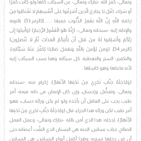
وتعالى- كفَّرَ الله -تبارك وتعالى- عن السيئات كلها ولو كانت كفرًا
أو شرك، {قُلْ يَا عِبَادِيَ الَّذِينَ أَسْرَفُوا عَلَى أَنْفُسِهِمْ لا تَقْنَطُوا مِنْ
رَحْمَةِ اللَّهِ إِنَّ اللَّهَ يَغْفِرُ الذُّنُوبَ جَمِيعًا ........}
[الزمر:53]، بالتوبة
والإنابة إليه -سبحانه وتعالى-،
{إِنَّهُ هُوَ الْغَفُورُ الرَّحِيمُ} {وَأَنِيبُوا إِلَى
رَبِّكُمْ وَأَسْلِمُوا لَهُ مِنْ قَبْلِ أَنْ يَأْتِيَكُمُ الْعَذَابُ ثُمَّ لا تُنْصَرُونَ}
[الزمر:54]،
{وَمَنْ يُؤْمِنْ بِاللَّهِ وَيَعْمَلْ صَالِحًا يُكَفِّرْ عَنْهُ سَيِّئَاتِهِ}،
والتكفير؛ الستر والتغطية، كل سيئاته وهنا نسب السيئات إليه
لأنه فاعلها؛ وهو كاسِبُها.
{وَيُدْخِلْهُ جَنَّاتٍ تَجْرِي مِنْ تَحْتِهَا الأَنْهَارُ}، إكرام منه -سبحانه
وتعالى- وتفضُّل وإحسان، وإن كان الإيمان في ذاته قيمة؛ أمر
طيب يجب على العاقل أن يأخذه ولو لم يكن ورائه حساب، فهو
أمر طيب لكن ورائه هذا الجزاء، قال {وَيُدْخِلْهُ جَنَّاتٍ تَجْرِي مِنْ تَحْتِهَا
الأَنْهَارُ}، يُدخِله؛ هذا الذي آمن بالله -تبارك وتعالى- وعمِلَ العمل
الصالح، جنات؛ بساتين، الجنة هي البستان الذي التفَّت أغصانه حتى
أن مَن دخلها تستره؛ وهذا أكمل أنواع البساتين، هي البساتين