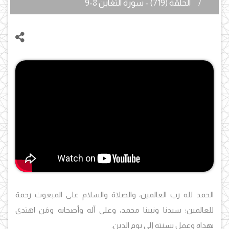
الحلقة (719) - سورة التغابن 8-9
الحمد لله رب العالمين، والصلاة والسلام على المبعوث رحمة
للعالمين؛ سيدنا ونبينا محمد، وعلى آله وأصحابه ومَن اهتدى
بهداه وعمل بسنته إلى يوم الدين.