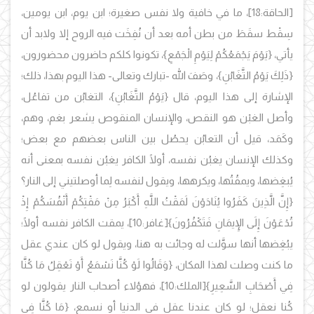
[الحاقة:18]، ما في خافية ولا نفس صغيرة؛ ابن يوم، ابن يومين،
سِقْط سقَطَ من بطن أمه بعد أن نُفِخَت فيه الروح إلا ولابد أن
يأتي،
{يَوْمَ يَجْمَعُكُمْ لِيَوْمِ الْجَمْعِ}، تكونوا كلكم حاضرون محضورون،
{ذَلِكَ يَوْمُ التَّغَابُنِ}، وصَفَ الله -تبارك وتعالى- هذا اليوم بهذا، ذلك؛
الإشارة إلى هذا اليوم، قال {يَوْمُ التَّغَابُنِ}، التغابُن من تفاعُل،
وأصل الغبْن هو النقص، والإنسان المنقوص يشعر بغم، وهم،
وكَمَد، قيل أن التعابُن يحصُل بين الناس بعضهم مع بعض؛
وكذلك الإنسان يغبُن نفسه، أولًا الكافر يغبُن نفسه بمعنى أنه
يُبغِضها، ويمقُتُها، ويكرهها، ويقول لنفسه لِما أوصلتيني إلى النار؟
{إِنَّ الَّذِينَ كَفَرُوا يُنَادَوْنَ لَمَقْتُ اللَّهِ أَكْبَرُ مِنْ مَقْتِكُمْ أَنْفُسَكُمْ إِذْ
تُدْعَوْنَ إِلَى الإِيمَانِ فَتَكْفُرُونَ}
[غافر:10]، يمقت الكافر نفسه أولًا؛
يبُغِضها أنها سوَّلت له وجائت به هنا، ويقول لو كان عندي عقل
ما كنت وصلت لهذا المكان،
{وَقَالُوا لَوْ كُنَّا نَسْمَعُ أَوْ نَعْقِلُ مَا كُنَّا
فِي أَصْحَابِ السَّعِيرِ}
[الملك:10]، فهؤلاء أصحاب النار يقولون لو
كُنا نعقل؛ لو كان عندنا عقل في الدنيا أو نسمع،
{مَا كُنَّا فِي