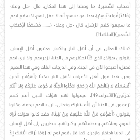
أَصْحَابِ السَّعِيرِ}، ما وصلنا إلى هذا المكان، قال -جل وعلا-
{فَاعْتَرَفُوا بِذَنْبِهِمْ}، هذا هو ذنبهم؛ أنه لا عقل لهم، لا سمْع لهم،
ما سمِعوا كلام الرُسُل، قال -جل وعلا- {........ فَسُحْقًا لِأَصْحَابِ
السَّعِيرِ}
[الملك:11].
كذلك التغابُن في أن أهل النار والكفار يغبُنون أهل الإيمان،
يقولون هؤلاء الذي كُنَّا نحتقرهم في الدنيا، نزدريهم، ولا نرى لهم
فضل؛ أصبحوا الآن في الجنة، وفي الدرجات العُلا، وفي هذا النعيم،
ومن هذا قول أهل الأعراف لأهل النار تبكيتًا
{أَهَؤُلاءِ الَّذِينَ
أَقْسَمْتُمْ لا يَنَالُهُمُ اللَّهُ بِرَحْمَةٍ ادْخُلُوا الْجَنَّةَ لا خَوْفٌ عَلَيْكُمْ وَلا أَنْتُمْ
تَحْزَنُونَ}
[الأعراف:49]، فيقولوا لهم هؤلاء الذين أنتم كنتم
تزعمون في الدنيا أن الله -تبارك وتعالى- لن ينالهم برحمة، وكانوا
يقولون
{أَهَؤُلاءِ مَنَّ اللَّهُ عَلَيْهِمْ مِنْ بَيْنِنَا}، فقد كانوا هؤلاء ثُراة
القوم، وملأهم، وعظمائهم، وكبرائهم، ينظرون إلى أهل الإيمان
في الدنيا باحتقار وازدراء، كما قال قوم نوح له {وَمَا نَرَاكَ اتَّبَعَكَ إِلَّا