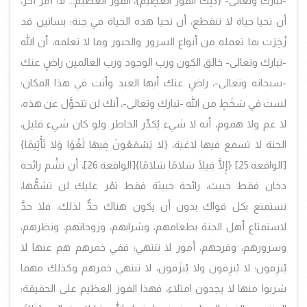
-تبارك وتعالى- {ذَلِكَ الْفَوْزُ الْعَظِيمُ}، الفوز العظيم... لا؛ أمر أخر،
أن تحيا حياة لا تنقطع، أن تحيا هذه الحياة في جنة؛ بساتين قد
زُخِرَت بما تعمله من أنواع السرور والحبور وما لا تعلمه، أن الله
-تبارك وتعالى- خالق الكون ورب الوجود ورب العالمين راضٍ عنك
-سبحانه وتعالى-، راضٍ عنك أيها العبد وأنت في هذا المكان؛
لست في سَخَطٍ من الله -تبارك وتعالى-، أنك لن تتحوَّل عن هذه،
لا غم ولا هموم، أنه لا شيء يُكدِّر الخاطر ولو كان شيء قليل،
الجنة لا تسمع فيها لاغية، {لا يَسْمَعُونَ فِيهَا لَغْوًا وَلا تَأْثِيمًا}
[الواقعة:25]
{إِلَّا قِيلًا سَلامًا سَلامًا}
[الواقعة:26]، أن تشُم رائحة
دخان فقط خبيث، رائحة خبيثة فقط تمُر عليك لن تشمُّها،
تستمتع بكل قواك بدون أن يكون هناك حدٌّ لذلك، فلا حدَّ
لاستمتاع أهل الجنة بطعامهم، وشرابهم، وزوجاتهم، ونظرهم،
وسرورهم، وفرحهم، أمور لا تنتهي؛ ففي خمرهم هم عنها لا
يُنزِفون؛ لا يُنزِفون ولا يُنزَفون، لا تنتهي خمرهم وكذلك مهما
شربوا منها لا يجدون امتلاء، فهذا الفوز العظيم على الحقيقة؛