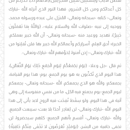
نُفَصِّلُ الآيَاتِ وَلِتَسْتَبِينَ سَبِيلُ الْمُجْرِمِينَ}
[الأنعام:55]، حذَّركم من
كل أعدائكم ومن كل الشرور، فهذا النور الذي أنزله الله -تبارك
وتعالى-؛ كتابه -سبحانه وتعالى- المُنزَل على عبده ورسوله محمد،
ووحيه إلى نبيه -صلوات الله والسلام عليه-،
{وَاللَّهُ بِمَا تَعْمَلُونَ
خَبِيرٌ}، تهديد ووعيد منه -سبحانه وتعالى- أن الله خبير بعملكم،
الخبرة؛ أدق العِلم، أسراركم وأعمالكم الله خبير بها فلن تُفلِتوا من
الله -تبارك وتعالى-؛ إذن آمنوا، يُخوِّفهم الله -تبارك وتعالى-.
ثم قال -جل وعلا- {يَوْمَ يَجْمَعُكُمْ لِيَوْمِ الْجَمْعِ ذَلِكَ يَوْمُ التَّغَابُنِ}،
هذا اليوم الذي تُكذِّبون به هو يوم الجمع، يوم؛ هذا يوم القيامة،
يجمعكم؛ والله هو الذي يجمعكم، الله -سبحانه وتعالى- يجمعكم
ليوم الجمع؛ يوم يجمتع فيه الكل، ما من نفسٍ منفوسة إلى وهي
آتية في هذا اليوم، ولو سِقْط نُفِخَت فيه الروح لابد يأتي إلى هذا
اليوم، الله -تبارك وتعالى- لن يُغادِر أحدًا بلا بعث؛ سيبعث الجميع،
والله -تبارك وتعالى- أقسم بأنهم الجميع؛ كلهم سيحضروا، لن
تخفى خافية من البشر، {يَوْمَئِذٍ تُعْرَضُونَ لا تَخْفَى مِنْكُمْ خَافِيَةٌ}