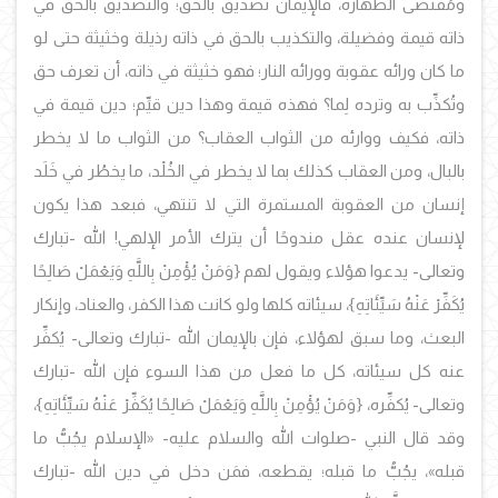
ومُقتضى الطهارة، فالإيمان تصديق بالحق؛ والتصديق بالحق في
ذاته قيمة وفضيلة، والتكذيب بالحق في ذاته رذيلة وخثيثة حتى لو
ما كان ورائه عقوبة وورائه النار؛ فهو خثيثة في ذاته، أن تعرف حق
وتُكذِّب به وترده لِما؟ فهذه قيمة وهذا دين قيِّم؛ دين قيمة في
ذاته، فكيف ووارئه من الثواب العقاب؟ من الثواب ما لا يخطر
بالبال، ومن العقاب كذلك بما لا يخطر في الخُلْد، ما يخطُر في خَلَد
إنسان من العقوبة المستمرة التي لا تنتهي، فبعد هذا يكون
لإنسان عنده عقل مندوحًا أن يترك الأمر الإلهي! الله -تبارك
وتعالى- يدعوا هؤلاء ويقول لهم {وَمَنْ يُؤْمِنْ بِاللَّهِ وَيَعْمَلْ صَالِحًا
يُكَفِّرْ عَنْهُ سَيِّئَاتِهِ}، سيئاته كلها ولو كانت هذا الكفر، والعناد، وإنكار
البعث، وما سبق لهؤلاء، فإن بالإيمان الله -تبارك وتعالى- يُكفِّر
عنه كل سيئاته، كل ما فعل من هذا السوء فإن الله -تبارك
وتعالى- يُكفِّره، {وَمَنْ يُؤْمِنْ بِاللَّهِ وَيَعْمَلْ صَالِحًا يُكَفِّرْ عَنْهُ سَيِّئَاتِهِ}،
وقد قال النبي -صلوات الله والسلام عليه- «الإسلام يجُبُّ ما
قبله»، يجُبُّ ما قبله؛ يقطعه، فمَن دخل في دين الله -تبارك