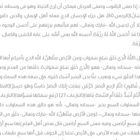
الرحمن:58]، إذا صفى الياقوت وصفى المرجان فيمكن أن يُرى الخيط وهو في وسطه، ث
ْسَانُ}
[الرحمن:60]، هل جزاء الإحسان الذي فعله أهل الإيمان؛ والذين خافوا
 إلا أن يُحسِن الله -تبارك وتعالى- لهم فيأتيهم برزقهم على أحسن الوجوه 
أَبَدًا قَدْ أَحْسَنَ اللَّهُ لَهُ رِزْقًا}، أحسنه الله يعني أتمَّه على غاية الحُسْن والكمال
قًا}.
َهُ الَّذِي خَلَقَ سَبْعَ سَمَوَاتٍ وَمِنَ الأَرْضِ مِثْلَهُنَّ}، الله الذي يأمركم أيها ا
 -سبحانه وتعالى- فهو {الَّذِي خَلَقَ سَبْعَ سَمَوَاتٍ}، خلَقَها من العدم وصو
ذا الخلْق شيء ويغيب عنَّا نحن البشر أشياء كثيرة، فإن سَعَة هذه السماء وب
 فُطُورٍ}
{ثُمَّ ارْجِعِ الْبَصَرَ كَرَّتَيْنِ يَنقَلِبْ إِلَيْكَ الْبَصَرُ خَاسِئًا وَهُوَ حَسِيرٌ}
[الملك:
َنْتُمْ أَشَدُّ خَلْقًا أَمِ السَّمَاءُ بَنَاهَا}
[النازعات:27]
{رَفَعَ سَمْكَهَا فَسَوَّاهَا}
[النازعات:8
:29]، فهذه السماوات السبع يخبر -سبحانه وتعالى- بأنه هو خالق هذه السماوات، خا
عتها -سبحانه وتعالى-،
{وَمِنَ الأَرْضِ مِثْلَهُنَّ}، الله -تبارك وتعالى- خلَقَ من 
َ سبع أراضين، وفيه معنى السبع أراضين قال بعض أهل العِلم إنها سبع أر
طبقات من هذه الأرض، فإن الأرض تحتنا إلى الجوف قيل أنها سبع طبقات 