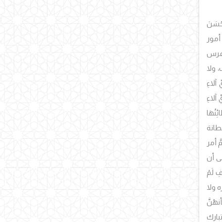
ْسَنَ
 أمور
 غرس
 ولا
ِّ آلاءِ
ِّ آلاءِ
ئِنُهَا
ِطانة
َ أمر
لى أن
ِ لَمْ
ه ولا
أنهُنَّ
تبارك