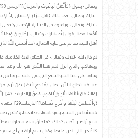
وتعالى- يقول
{كَأَنَّهُنَّ الْيَاقُوتُ وَالْمَرْجَانُ}
[
-تبارك وتعالى- بعد ذلك
{هَلْ جَزَاءُ الإِحْسَانِ إِلَّا الإِح
-تبارك وتعالى- وراقبوه في الدنيا إلا الإحسان؟ يعني
أتمِّها، فهنا يقول الله -تبارك وتعالى-
{خَالِدِينَ فِيهَا 
أهل الجنة قد تم على غاية الكمال، {قَدْ أَحْسَنَ اللَّهُ لَهُ رِزْ
ثم قال الله -تبارك وتعالى- في الختام؛ الآية الختامية، قال {اللّ
وينهاكم، والذي أنزل لكم هذا الذِّكر، هو الله وهذا فعله
وبناها على هذا النحو البديع التي هي عليه، عرفنا من ه
غير مُستطاع لنا أن نصِل، {فَارْجِعِ الْبَصَرَ هَلْ تَرَى مِنْ
{وَالسَّمَاءَ بَنَيْنَاهَا بِأَيْدٍ وَإِنَّا لَمُوسِعُونَ}
[الذاريات:47]،
{أَأ
{وَأَغْطَشَ لَيْلَهَا وَأَخْرَجَ ضُحَاهَا}
[النازعات
مُنشئها من العدم، وهو بانيها، وصانعها، ومُتقِن صن
سبع أراضين أخرى كذلك؛ كما خلَقَ سبع سماوات فخلَق
كالأرض التي نحن عليها، وقيل سبع أراضين أي سبع 