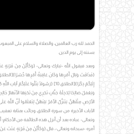
الحمد لله رب العالمين، والصلاة والسلام على المبعو
بسنته إلى يوم الدين.
وبعد فيقول الله -تبارك وتعالى-
{وَكَأَيِّنْ مِنْ قَرْيَةٍ عَت
{فَذَاقَتْ وَبَالَ أَمْرِهَا وَكَانَ عَاقِبَةُ أَمْرِهَا خُسْرًا}
[الطلاق:9
إِلَيْكُمْ ذِكْرًا}
[الطلاق:10]
{رَسُولًا يَتْلُوا عَلَيْكُمْ آيَاتِ اللَّهِ م
وَيَعْمَلْ صَالِحًا يُدْخِلْهُ جَنَّاتٍ تَجْرِي مِنْ تَحْتِهَا الأَنْهَارُ خَالِدِي
الأَرْضِ مِثْلَهُنَّ يَتَنَزَّلُ الأَمْرُ بَيْنَهُنَّ لِتَعْلَمُوا أَنَّ اللَّهَ ع
الآيات الأخيرة من سورة الطلاق، وجائت بمثابة تعقيب على
وتعالى- عباده بعد أن أنزل هذه الطائفة من الأحكام؛ أ
أمره -سبحانه وتعالى-، قال
{وَكَأَيِّنْ مِنْ قَرْيَةٍ عَتَ