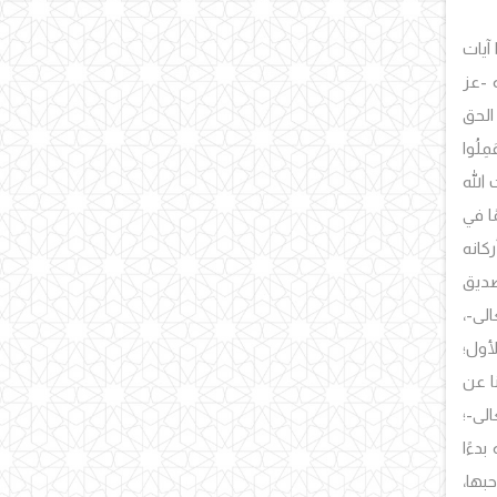
ا آيات
ه -عز
 الحق
ِلُوا
 الله
ا في
كانه
تصديق
لى-،
أول؛
ا عن
الى-؛
دءًا
بها،