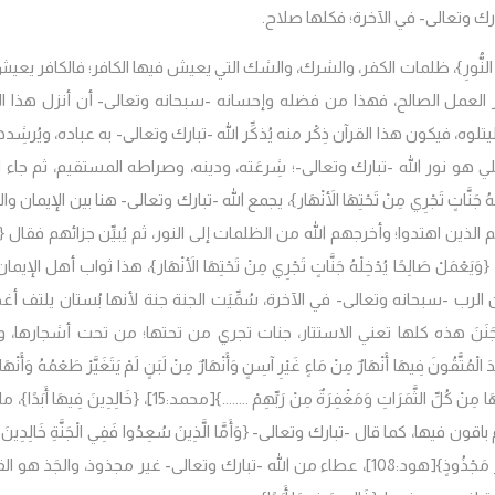
رك وتعالى- في الآخرة؛ فكلها صلاح.
ظُّلُمَاتِ إِلَى النُّورِ}، ظلمات الكفر، والشرك، والشك التي يعيش فيها الكافر؛ فالكافر ي
 نور العمل الصالح، فهذا من فضله وإحسانه -سبحانه وتعالى- أن أنزل هذا ال
ه، فيكون هذا القرآن ذِكْر منه يُذكِّر الله -تبارك وتعالى- به عباده، ويُرشِد
لي هو نور الله -تبارك وتعالى-؛ شِرعَته، ودينه، وصراطه المستقيم، ثم جاء ال
خِلْهُ جَنَّاتٍ تَجْرِي مِنْ تَحْتِهَا الأَنْهَار}، يجمع الله -تبارك وتعالى- هنا بين الإيمان 
م الذين اهتدوا؛ وأخرجهم الله من الظلمات إلى النور، ثم يُبيِّن جزائهم فقال {و
{وَيَعْمَلْ صَالِحًا يُدْخِلْهُ جَنَّاتٍ تَجْرِي مِنْ تَحْتِهَا الأَنْهَار}، هذا ثواب أهل الإيم
 الرب -سبحانه وتعالى- في الآخرة، سُمِّيَت الجنة جنة لأنها بُستان يلتف أغ
 جَنَنَ هذه كلها تعني الاستتار، جنات تجري من تحتها؛ من تحت أشجارها، 
َقُونَ فِيهَا أَنْهَارٌ مِنْ مَاءٍ غَيْرِ آسِنٍ وَأَنْهَارٌ مِنْ لَبَنٍ لَمْ يَتَغَيَّرْ طَعْمُهُ وَأَنْهَا
 مِنْ كُلِّ الثَّمَرَاتِ وَمَغْفِرَةٌ مِنْ رَبِّهِمْ ........}
[محمد:15]،
{خَالِدِينَ فِيهَا أَبَدًا}، 
يها، كما قال -تبارك وتعالى- {وَأَمَّا الَّذِينَ سُعِدُوا فَفِي الْجَنَّةِ خَالِدِينَ ف
َ مَجْذُوذٍ}
[هود:108]، عطاء من الله -تبارك وتعالى- غير مجذوذ، والجَذ هو ا