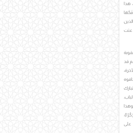
، هذا
كَها
ن الذين
 عتت
عقوبة
نهم قد
الآخرة،
 خافوه
بارك
لباب،
وهذا
رًا}،
ى- على