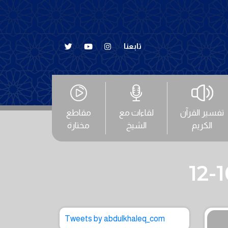
تابعنا
تفسير القرآن
لقاءات مع
مقاطع
الكريم
الشيخ
مختارة
Tweets by abdulkhaleq_com