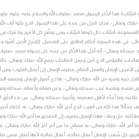
ُمْ آيَاتِ اللَّهِ مُبَيِّنَاتٍ}، هذا الذِّكر الرسول محمد -صلوات الله والسلام عليه- يتلوه؛ يتلو
لله -تبارك وتعالى-، فذِكر مُنزَل من عنده على هذا الرسول الذي يتلوا آيات الل
لمقروئة المسموعة، مُبيِّنات؛ حال كونها مُبيِّنات، يعني توضِّح كل الأمور ولا تترك في
ى- في هذه السورة أحكام الطلاق على التفصيل، {لِيُخْرِجَ الَّذِينَ آمَنُوا وَعَم
له وإحسانه -سبحانه وتعالى-؛ أنه أنزل هذا الذِّكر من عنده على رسوله محمد -صلوات
الصالحات، فالمؤمن الذي آمن وعمل الصالحات يجمع الله -تبارك وتعالى- دائمً
الأمرين؛ الإيمان والعمل الصالح، ينصرف الإيمان إلى أعمال القلوب؛ ومن أر
، والقَدَر خيره وشره من الله -تبارك وتعالى-، ها دي أصول الإيمان ويجمعه ال
برنا عن نفسه؛ ونفسه غيب -سبحانه وتعالى-، وعن صفاته وأعماله -سبحانه وتعا
طاعته وما أعدَّه لأهل معصيته، وأخبرنا -سبحانه وتعالى- عن بدء الخلْق ال
 نشأنا؟ هذا كله من الغيب الذي أخبر الله -تبارك وتعالى- به، كذلك أخبرن
لائكته -جل وعلا-، فهذا الإيمان ينصرف إلى التصديق بما أخبر الله -تبارك وتع
مر الله -تبارك وتعالى- به فصالح، ما من أمر أمَرَ الله -تبارك وتعالى- به ب
الطريق؛ كل شُعَب الإيمان أعمال صالحة، أعمال صالحة لأنها تُصلِح نفس صاح