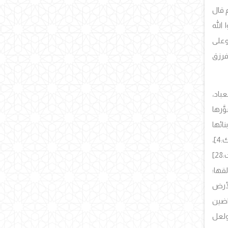
م قال
 الله
وعلى
، فرزق
لعباد،
َّرها
نائها
4]،
2]
لقها؛
الأرض
اضين
ولعل