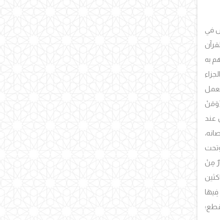
عيش في
قرآن
هم به
جزاء
والعمل
َمَنْ
ان عند
صانه،
وتحت
رٌ مِنْ
ماكثين
ِيهَا
لقطع؛