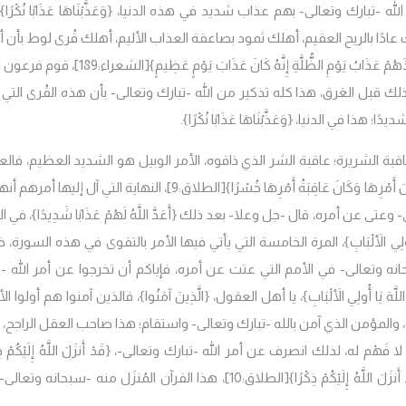
ق الله -تبارك وتعالى- بهم عذاب شديد في هذه الدنيا، {وَعَذَّبْنَاهَا عَذَابًا نُكْرًا}
ادًا بالريح العقيم، أهلك ثمود بصاعقة العذاب الأليم، أهلك قُرى لوط بأن أفَ
بُ يَوْمِ الظُّلَّةِ إِنَّهُ كَانَ عَذَابَ يَوْمٍ عَظِيمٍ}
[الشعراء:189]، قوم فرعو
ك قبل الغرق، هذا كله تذكير من الله -تبارك وتعالى- بأن هذه القُرى التي
يدًا؛ هذا في الدنيا،
{وَعَذَّبْنَاهَا عَذَابًا نُكْرًا}.
ه العاقبة الشريرة؛ عاقبة الشر الذي ذاقوه، الأمر الوبيل هو الشديد العظيم، فال
ِهَا وَكَانَ عَاقِبَةُ أَمْرِهَا خُسْرًا}
[الطلاق:9]، النهاية التي آل إليها أمرهم أ
- وعتى عن أمره، قال -جل وعلا- بعد ذلك
{أَعَدَّ اللَّهُ لَهُمْ عَذَابًا شَدِيدًا}، في 
 اللَّهَ يَا أُولِي الأَلْبَابِ}، المرة الخامسة التي يأتي فيها الأمر بالتقوى في هذه السورة،
ه وتعالى- في الأمم التي عتت عن أمره، فإياكم أن تخرجوا عن أمر الله -ت
يَا أُولِي الأَلْبَابِ}، يا أهل العقول، {الَّذِينَ آمَنُوا}، فالذين آمنوا هم أولوا الأ
ة، والمؤمن الذي آمن بالله -تبارك وتعالى- واستقام؛ هذا صاحب العقل الراجح، 
َهْم له، لذلك انصرف عن أمر الله -تبارك وتعالى-، {قَدْ أَنزَلَ اللَّهُ إِلَيْكُمْ ذِكْ
نزَلَ اللَّهُ إِلَيْكُمْ ذِكْرًا}
[الطلاق:10]، هذا القرآن المُنزَل منه -سبحانه وتعال