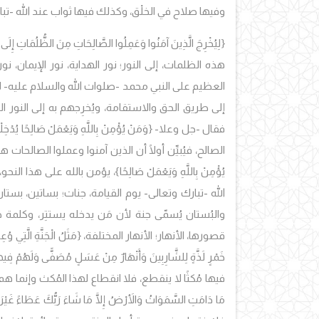
وفيها صلاح في الخلْق، وكذلك فيها ثواب عند الله -تبا
{لِيُخْرِجَ الَّذِينَ آمَنُوا وَعَمِلُوا الصَّالِحَاتِ مِنَ ال
هذه الظلمات، إلى النور؛ نور الهداية، نور الإيمان،
العظيم على النبي محمد -صلوات الله والسلام عليه- ليتلو
إلى طريق الحق والاستقامة، ويُخرِجهم به إلى النور ال
فقال -جل وعلا- {وَمَنْ يُؤْمِنْ بِاللَّهِ وَيَعْمَلْ صَالِحًا يُدْ
الصالح، فيُبيِّن أولًا أن الذين آمنوا وعملوا الصالحات ه
يُؤْمِنْ بِاللَّهِ وَيَعْمَلْ صَالِحًا}، يؤمن بالله على هذا النحو، 
الله -تبارك وتعالى- يوم القيامة، جنات؛ بساتين، بستان
والبُستان يُسمّى جنة لأن مَن يدخله يستتِر، وكلمة
قصورها، الأنهار؛ الأنهار المختلفة، {مَثَلُ الْجَنَّةِ الَّتِي وُعِدَ الْمُتّ
خَمْرٍ لَذَّةٍ لِلشَّارِبِينَ وَأَنْهَارٌ مِنْ عَسَلٍ مُصَفًّى وَلَهُمْ فِيهَا
فيها مُكثًا لا ينقطع، فلا انقطاع لهذا المُكث وإنما هم باقون ف
مَا دَامَتِ السَّمَوَاتُ وَالأَرْضُ إِلَّا مَا شَاءَ رَبُّكَ عَطَاءً غَيْر