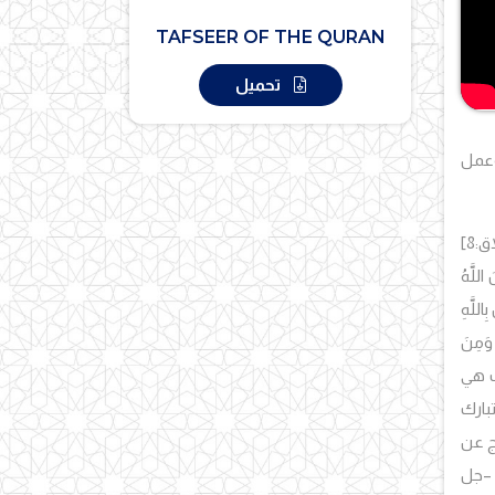
TAFSEER OF THE QURAN
تحميل
وعمل
:8]
 اللَّهُ
ِاللَّهِ
 وَمِنَ
آيات هي
تبارك
ج عن
ال –جل