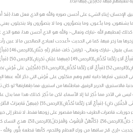
ية لنعيمهم فيها،
{خَالِدِينَ فِيهَا أَبَدًا}.
؛ بالتحقيق، الإحسان؛ إيتاء الشيء على أحسن صوره والله هو الذي فعل هذا، {قَدْ أَح
ن كل ما يشتهون، وما يدَّعون، وما يتصوَّرون، وما لا يتصوَّرون ولا يتخيلون، يعني
ب كذلك يُعطيهم الله -تبارك وتعالى-؛ والله هو الذي أحسن هذا، فهو الذي
رها بما زخر فيها، كما في الحديث «أعددت لعبادي الصالحين ما لا عين رأت،
 -تبارك وتعالى- {وَلِمَنْ خَافَ مَقَامَ رَبِّهِ جَنَّتَانِ}
[الرحمن:46]
{فَبِأَي
بِأَيِّ آلاءِ رَبِّكُمَا تُكَذِّبَانِ}
[الرحمن:49]
{فِيهِمَا عَيْنَانِ تَجْرِيَانِ}
[الرحمن:50]
{فَبِأَي
انِ}
[الرحمن:52]
{فَبِأَيِّ آلاءِ رَبِّكُمَا تُكَذِّبَانِ}
[الرحمن:53]
{مُتَّكِئِينَ عَلَى فُرُشٍ بَطَا
 جناها؛ جنى الجنتين، ثمارها دانية لهم وهم متكئون على فُرُش التي ذكَرَ الله عنها الب
نيا، فالاستبرق؛ الحرير الرقيق، فباطئنها من استبرق؛ فما ظِهارتها؟ لو كان ثمّ
نه ليس في الآخر مما ذُكِرَ لنا إلا الأسماء، لكن ما ذُكِرَ كذلك هذا مما يدل ع
ى الْجَنَّتَيْنِ دَانٍ} {فَبِأَيِّ آلاءِ رَبِّكُمَا تُكَذِّبَانِ}
[الرحمن:55]
{فِيهِنَّ قَاصِرَاتُ الطَّرْف
 يعني نساء حوريات، قاصرات الطرف؛ طرفها مقصور على زوجها فقط، لا تنظر إلى خير
ا جَانٌّ}
[الرحمن:56]،
{كَأَنَّهُنَّ الْيَاقُوتُ وَالْمَرْجَانُ}
[الرحمن:58]، هذي النساء ك
الحديث
«يُرى مُخ ساقها من وراء العظم واللحم»
، كأنها قطعة بِلُّور، والله -