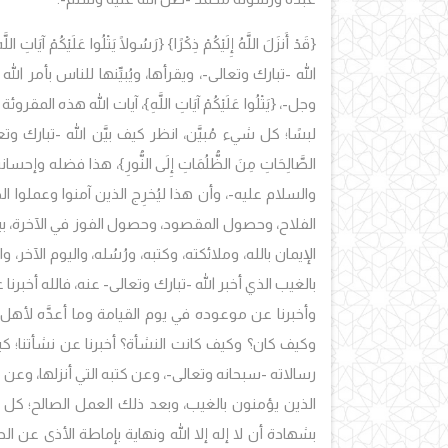
{قَدْ أَنزَلَ اللَّهُ إِلَيْكُمْ ذِكْرًا} {رَسُولًا يَتْلُوا عَلَيْك
الله -تبارك وتعالى-، ويقرأها، ويُبيِّنها للناس بأمر ا
وجل-، {يَتْلُوا عَلَيْكُمْ آيَاتِ اللَّهِ}، آيات الله هذه ا
لبسًا؛ كل شيء مُبيَّن، انظر كيف بيَّن الله -تبارك وتعال
الصَّالِحَاتِ مِنَ الظُّلُمَاتِ إِلَى النُّورِ}، هذا فض
والسلام عليه-، وأن هذا ليُخرِج الذين آمنوا وعملوا 
الفلاح، وحصول المقصود، وحصول الفوز في الآخرة، بين 
الإيمان بالله، وملائكته، وكتبه، ورُسُله، واليوم الآخر
بالغيب الذي أخبر الله -تبارك وتعالى- عنه، فالله أخ
وأخبرنا عن موعوده في يوم القيامة وما أعدَّه لأهل 
وكيف كان؟ وكيف كانت النشأة؟ أخبرنا عن نشأتنا؛ كيف
رسالاته -سبحانه وتعالى-، وعن كتبه التي أنزلها، وعن م
الذين يؤمنون بالغيب، وبعد ذلك العمل الصالح؛ كل ما أ
بشهادة أن لا إله إلا الله ونهاية بإماطة الأذى عن 