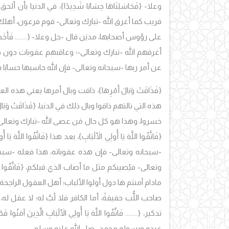
وعلا- {فَحَاسَبْنَاهَا حِسَابًا شَدِيدًا}، في الدنيا بأن ألح
قريب كما أغرق الله -تبارك وتعالى- قوم فرعون، أهلك ع
على رؤوس أصحابها، مديَن قال -جل وعلا- {........ فَأَخَذَهُمْ عَذَا
أغرقهم الله -تبارك وتعالى-؛ وعاقبهم عقوبات دون ذل
عن أمر ربها -سبحانه وتعالى- فإن الله حاسبها حسابًا شد
{فَذَاقَتْ وَبَالَ أَمْرِهَا}، ذاقت وبال أمرها يعني هذ
هذه التي نالتهم ذاقوا وبال ذلك في الدنيا، {فَذَاقَتْ وَبَالَ أَمْر
خسروا، وهذا هو كل حال مَن عصى الله -تبارك وتعالى
{فَاتَّقُوا اللَّهَ يَا أُولِي الأَلْبَابِ}، بعد هذا {فَاتَّقُوا
-سبحانه وتعالى- فإن هذه عقوباته، هذا فعله -سبحان
وتعالى- فيُصيبكم مثل ما أصاب الذي قبلكم، {فَاتَّقُوا اللَّهَ 
مادام آمنتم ها دول أولوا الألباب؛ أهل العقول الراجح
صاحب اللُّب حقيقةً، أما الكافر فلا لُبَّ له؛ لا عقل له، لا ف
تذكير، {........ فَاتَّقُوا اللَّهَ يَا أُولِي الأَلْبَابِ الَّذِينَ آمَنُوا قَدْ أَ
عبده ورسوله محمد -صل الله عليه وسلم-.