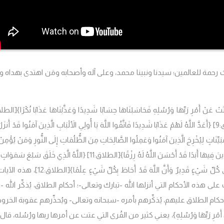
ث رحمة للعالمين؛ سيدنا ونبينا محمد، وعلى آله وأصحابه ومَن اهتدى بهداه 
َتْ عَنْ أَمْرِ رَبِّهَا وَرُسُلِهِ فَحَاسَبْنَاهَا حِسَابًا شَدِيدًا وَعَذَّبْنَاهَا عَذَابًا نُكْرًا}
[الطلاق
]
{أَعَدَّ اللَّهُ لَهُمْ عَذَابًا شَدِيدًا فَاتَّقُوا اللَّهَ يَا أُولِي الأَلْبَابِ الَّذِينَ آمَنُوا قَدْ أَنزَلَ
ُبَيِّنَاتٍ لِيُخْرِجَ الَّذِينَ آمَنُوا وَعَمِلُوا الصَّالِحَاتِ مِنَ الظُّلُمَاتِ إِلَى النُّورِ وَمَنْ يُؤْمِنْ ب
نَ فِيهَا أَبَدًا قَدْ أَحْسَنَ اللَّهُ لَهُ رِزْقًا}
[الطلاق:11]
{اللَّهُ الَّذِي خَلَقَ سَبْعَ سَمَوَاتٍ
َلَى كُلِّ شَيْءٍ قَدِيرٌ وَأَنَّ اللَّهَ قَدْ أَحَاطَ بِكُلِّ شَيْءٍ عِلْمًا}
[الطلاق:12]، هذه ال
 هذه الأحكام التي أنزلها الله -تبارك وتعالى-؛ أحكام الطلاق، يُذكِّر الله -
حكام الطلاق عليهم، يُذكِّرهم بأمره -سبحانه وتعالى- ويُحذِّرهم عقوبة الخرو
تْ عَنْ أَمْرِ رَبِّهَا وَرُسُلِهِ}، يعني كثير من القُرى التي عتت عن أمرها ربها ورُسُله، ق