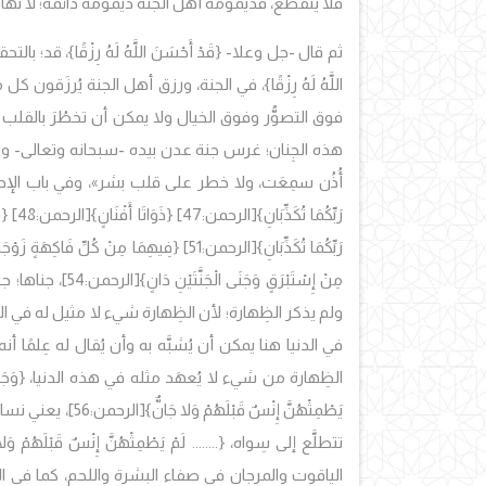
فلا ينقطع، فديمومة أهل الجنة ديمومة دائمة؛ لا نها
ثم قال -جل وعلا- {قَدْ أَحْسَنَ اللَّهُ لَهُ رِزْقًا}، قد
اللَّهُ لَهُ رِزْقًا}، في الجنة، ورزق أهل الجنة يُرزَقو
فوق التصوُّر وفوق الخيال ولا يمكن أن تخطُرَ بالقل
هذه الجِنان؛ غرس جنة عدن بيده -سبحانه وتعالى- وزخ
أُذُن سمِعَت، ولا خطر على قلب بشر»، وفي باب الإحسان يقول
رَبِّكُمَا تُكَذِّبَانِ}
[الرحمن:47]
{ذَوَاتَا أَفْنَانٍ}
[الرحمن:48]
{فَ
رَبِّكُمَا تُكَذِّبَانِ}
[الرحمن:51]
{فِيهِمَا مِنْ كُلِّ فَاكِهَةٍ زَوْجَ
مِنْ إِسْتَبْرَقٍ وَجَنَى الْجَنَّتَيْنِ دَانٍ}
[الرحمن:54]،
ولم يذكر الظِهارة؛ لأن الظِهارة شيء لا مثيل له في الد
في الدنيا هنا يمكن أن يُشبَّه به وأن يُقال له عِلمًا أ
الظِهارة من شيء لا يُعهَد مثله في هذه الدنيا،
{وَجَنَ
يَطْمِثْهُنَّ إِنْسٌ قَبْلَهُمْ وَلا جَانٌّ}
[الرحمن:56]،
تتطلَّع إلى سِواه،
{........ لَمْ يَطْمِثْهُنَّ إِنْسٌ قَبْلَهُمْ وَل
الياقوت والمرجان في صفاء البشرة واللحم، كما في 