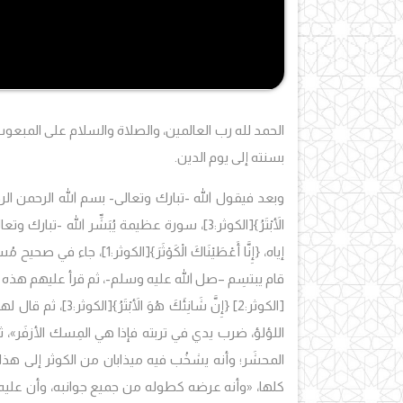
الحمد لله رب العالمين، والصلاة والسلام على المبعو
بسنته إلى يوم الدين.
وبعد فيقول الله -تبارك وتعالى- بسم الله الرحمن الر
الأَبْتَرُ}
[الكوثر:3]، سورة عظيمة يُبَشِّر الله -ت
إياه،
{إِنَّا أَعْطَيْنَاكَ الْكَوْثَرَ}
[الكوثر:1]، جاء في صحيح مُسلِم
قام يبتسِم –صل الله عليه وسلم-، ثم قرأ عليهم هذه ا
[الكوثر:2]
{إِنَّ شَانِئَكَ هُوَ الأَبْتَرُ}
[الكوثر:3]
،
ثم قال لهم
اللؤلؤ، ضرب يدي في تربته فإذا هي المِسك الأزفَر»
، 
المحشَر؛ وأنه يشخُب فيه ميذابان من الكوثر إلى هذ
كلها،
«وأنه عرضه كطوله من جميع جوانبه، وأن عليه آني