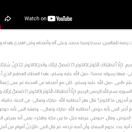
ث رحمة للعالمين؛ سيدنا ونبينا محمد، وعلى آله وأصحابه ومَن اهتدى بهداه 
حيم،
{إِنَّا أَعْطَيْنَاكَ الْكَوْثَرَ}
[الكوثر:1]
{فَصَلِّ لِرَبِّكَ وَانْحَرْ}
[الكوثر:2]
{إِنَّ شَانِئَ
بارك وتعالى- فيها رسوله محمدًا -صل الله عليه وسلم- بهذا العطاء العظيم الذي 
«النبي -صل الله عليه وسلم- كان مع أصحابه في المدينة ثم غفى إغفائة
لسورة بسم الله الرحمن الرحيم،
{إِنَّا أَعْطَيْنَاكَ الْكَوْثَرَ}
[الكوثر:1]
{فَصَلِّ لِرَبِّكَ وَ
 أتدرون ما الكوثر؟ قال نهر أعطانيه الله -تبارك وتعالى- في الجنة؛ حافتاه ق
ثم أخبر النبي بأنه حوض أعطانيه الله -تبارك وتعالى-، وصَفَه النبي بأنه حو
ا الحوض، وقال
«حوضي عرضه مثل ما بين مكة وهَجَر»
، يعني أنه بعرض الج
ة عدد نجوم السماء، وأن أمته تَرِدَه»
، ثم قال النبي
«ليُزَدَنَّ أقوام من أم