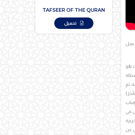
TAFSEER OF THE QURAN
تحميل
وعمل
كَ هُوَ
أعطاه
، ثم
انْحَرْ}
ِباب
ض في
زيرة
تي عن