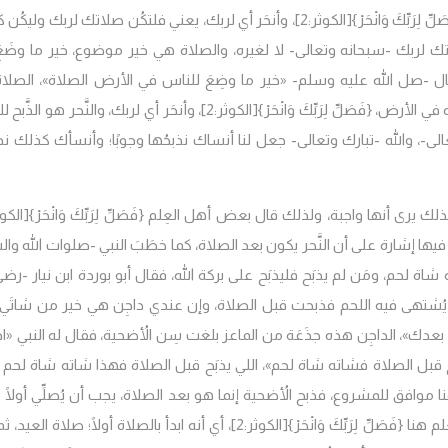
لِّ لِرَبِّكَ وَانْحَرْ}
[الكوثر:2]، وأنحَر أي لربك، يعني فلتكُن صلاتك لربك وليكُن
 لربك -سبحانه وتعالى- لا لغيره، والصلاة هي خير موضوع، خير ما وضَعَ 
قال -صل الله عليه وسلم-
«خير ما وضِعَ للناس في الأرض الصلاة»
، الصلا
ه في الأرض،
{فَصَلِّ لِرَبِّكَ وَانْحَرْ}
[الكوثر:2]، وأنحَر أي لربك، والنَّحر هو الذَّبح 
وتعالى-، والله -تبارك وتعالى- جعل لنا أنساك نذبحُها وجوبًا؛ وأنسأك كذلك نذ
كذلك يرى أنها واجبة، ولذلك قال بعض أهل العِلم
{فَصَلِّ لِرَبِّكَ وَانْحَرْ}
ن فيها إشارة على أن النَّحر يكون بعد الصلاة، كما خطَبَ النبي -صلوات الله وا
شاة لحم، ومَن لم يذبَح فليذبَح على بركة الله، فقال أبو بوردة ابن نيار -رضي
 يُشتهى فيه اللحم فذبحت قبل الصلاة، وإن عندي داجِن هي خير من شاتَي 
ٍ بعدك»
، الداجِن هذه جذَعَة من الماعز بلغت سِن الأُضحية، فقال له النبي
«اذ
حَ قبل الصلاة فشاته شاة لحم»
، اللي يذبَح قبل الصلاة فهذا شاته شاة لحم 
 هنا موافق للمشروع، فذبح الأُضحية إنما هو بعد الصلاة، يجب أن يُصلِّي أولًا
ِلم هنا
{فَصَلِّ لِرَبِّكَ وَانْحَرْ}
[الكوثر:2]، أي أنه ابدأ بالصلاة أولًا؛ صلاة العيد، ثم