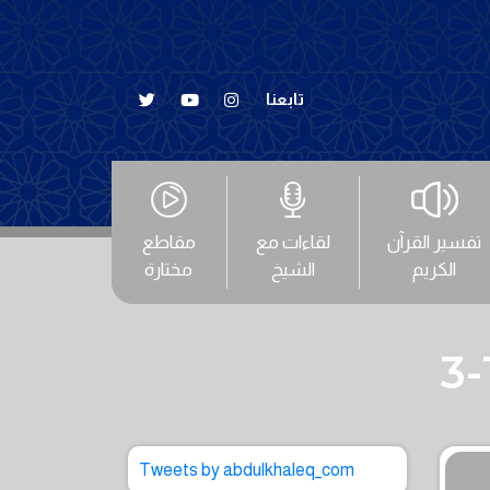
تابعنا
تفسير القرآن
لقاءات مع
مقاطع
الكريم
الشيخ
مختارة
Tweets by abdulkhaleq_com