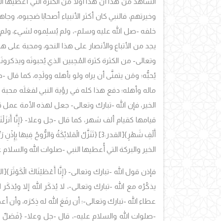
الشاهد من هذا أن هذا أولًا من الكثرة التي أُعطيها ال
وخيرتهم، فالنبي كان أكثر الأنبياء أصحابًا صَحِبوه، و
خلفه -صل الله عليه وسلم-، ولم يُسلِموه لشيء، ولم ي
يجد من الأتباع والأنصار على هذا النحو، ومحبة على هذا 
وتعالى- من الكثرة كثرة المُحِبين الذي يُحبونَه ويذك
يُحبُّه؛ ومَن يتمنَّى أن يراه ولو بأهله وولَدِه، كما قا
ماله وأهله؛ دفع هذا كله في رؤية النبي لفعَلَه محبة 
الخير، فإن الله -تبارك وتعالى- جعل لهذه الأمة عمل ق
قيامها كقيام ألف شهر، كما قال -جل وعلا-
{إِنَّا أَنزَل
أَلْفِ شَهْرٍ}
[القدر:3]
{تَنَزَّلُ الْمَلائِكَةُ وَالرُّوحُ فِيهَا بِإِذْنِ رَ
الخير والبركة التي أُعطيها النبي -صلوات الله والسلام ع
فإذن قول الله -تبارك وتعالى-
{إِنَّا أَعْطَيْنَاكَ الْكَوْثَرَ}
يذكُرُه مع الله -تبارك وتعالى-، لا يُذكَر الله إلا ويُ
عطاء الله -تبارك وتعالى-؛ أن رفَعَ الله له ذِكرَه، وأن أ
-صلوات الله والسلام عليه-، قال -جل وعلا-
{فَصَلِّ لِر