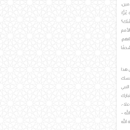
َمين،
ًّا؛
َتَك؟
لأمم
ابهم،
حقًا
ل هذا
لمِسك
لنبي
تبارك
لا-،
له –
 الله