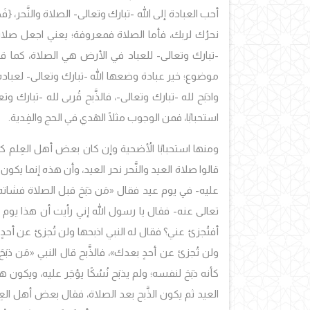
أحب العبادة إلى الله -تبارك وتعالى- الصلاة والنَّحر،
{فَصَ
نحرُك لربك، فأما الصلاة فمعروفة؛ يعني اجعل صلاتك
-تبارك وتعالى- للعباد في الأرض هي الصلاة، كما 
موضوع؛ خير عبادة وضعها الله -تبارك وتعالى- لعباد
واذبَح لله -تبارك وتعالى-، فالذَّبح قُربى لله -تبارك 
استحبابًا، فمن الوجوب مثلًا الهَدي في الحج والفِدية.
ومنها استحبابًا الأُضحية وإن كان بعض أهل العِلم 
قالوا صلاة العيد والنَّحر نحر العيد، وأن هذه إنما يكو
عليه- في يوم عيد فقال
«مَن ذبَحَ قبل الصلاة فشاته 
تعالى عنه- فقال يا رسول الله إني رأيت أن هذا يوم
أفتُجزئ عني؟ فقال له النبي اذبحها ولن تُجزئ عن أحد
ولن تُجزئ عن أحدٍ بعدك»
، فالذَّبح قال النبي
«مَن ذبَ
كأنه ذبَحَ لنفسه؛ ولم يذبَح نُسُكًا يؤجَر عليه، ويكون
العيد ثم يكون الذَّبح بعد الصلاة، فقال بعض أهل الع