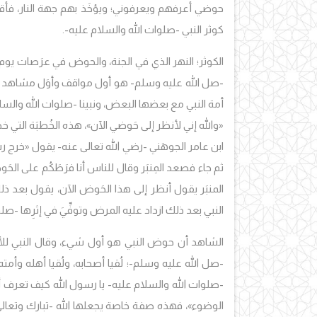
حوضي أعرفهم ويعرفوني؛ ويؤخَذ بهم جهة النار، فأقول
كوثر النبي -صلوات الله والسلام عليه-.
الكوثر؛ النهر الذي في الجنة، والحوض في عرَصات يوم 
-صل الله عليه وسلم- هو أول مواقف وأوَل مشاهد القي
أمة النبي مع بعضها البعض، ونبينا -صلوات الله والس
«والله إني لأنظر إلى حَوضي الآن»
، هذه الخُطبَة التي 
ابن عامر الجوهَني -رضي الله تعالى عنه- يقول
«خرج رس
ثم جاء فصعد المِنبَر وقال للناس أنا فرَطَكُم على ال
المنبَر يقول أنظر إلى هذا الحَوض الآن، يقول بعد ذ
النبي بعد ذلك ازداد عليه المرض وتوفِّيَ في إثرِها -صل
الشاهد أن حوض النبي هو أول شيء، وقال النبي لل
-صل الله عليه وسلم-؛ لُقيا أصحابه، ولُقيا أهله وأمت
-صلوات الله والسلام عليه- يا رسول الله كيف تعرف أُ
الوضوء»
، فهذه صفة خاصة يجعلها الله -تبارك وتعالى- 