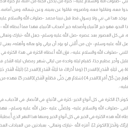
نبي -صلوات الله والسلام عليه-؛ كثرة مَن يدخل الجنة من أمَّته، ثم كثرة ال
جاهدوا معه، وقاتلوا معه، وناصروه؛ قاتلوا عن يمينه، وعن شِماله، ومن أمامه
وجَد هذا في نبيٍ ولا رسولٍ قط قبل نبينا محمد -صلوات الله والسلام عليه-
النحو، فهو خير الأنبياء وأصحابه خير أصحاب الأنبياء، فهذا مما أعطاه الله -
رونَه، في كل العصور بعد عصره -صل الله عليه وسلم- جعل الله -تبارك وتعالى-
ل -صل الله عليه وسلم-
«إن من أُمَّتي لو يوَد أن يراني ولو بماله وأهله»
، يعني لو
للنبي -صلوات الله والسلام عليه-، فإن الله أعطاه الكثرة في هذا؛ الكثرة في
ليل وأجر عظيم جدًا، كقيام ليلة واحدة من ليالي شهر رمضان؛ ليلة القَدْر، ف
ْنَاهُ فِي لَيْلَةِ الْقَدْرِ}
[القدر:1]
{وَمَا أَدْرَاكَ مَا لَيْلَةُ الْقَدْرِ}
[القدر:2]
{لَيْلَةُ الْقَدْرِ خَي
بِّهِمْ مِنْ كُلِّ أَمْرٍ}
[القدر:4]
{سَلامٌ هِيَ حَتَّى مَطْلَعِ الْفَجْرِ}
[القدر:5]، فهذه 
ليه-.
[الكوثر:1]، الكثرة في كل أنواع الخير؛ كثرة في الأتباع، في الأنصار، في الأحباب، ف
ذكَر النبي -صلوات الله والسلام عليه- ويُصَلِّي عليه -صل الله عليه وسلم-، فه
عطاه الله هذه الكثرة في الخير في كل أنواع الخير ومنها هذا النهر الذي أُعطيَهُ 
َبِّكَ وَانْحَرْ}
[الكوثر:2]، أمَرَه الله -تبارك وتعالى- بعبادتين من العبادات الع