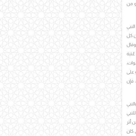
و من
لنبي
ن كل
 وقال
عُتبة
وات،
 على
 فإن
بالنبي
لنبي
ن أثر
 كان