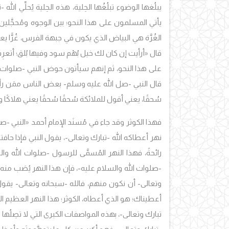
يبلُغها الوضوء تبلُغُها الحِلية، هذه الحِلية يُحلِّي ال
يأتي المسلمون على هذا النحو؛ بين الوجوه ومُحجَّلين،
الغُرَّة هي البياض الذي يكون في جبهة الفرس، غُرًّا يع
قال
«أرأيت إن كان لك خيل بُهْم سود وفيها بُلق؛ أتعرِ
على هذا النحو، ثم إنهم سيأتون حوض النبي -صلوات الله 
قال النبي -صل الله عليه وسلم- بعض الناس ممَن رأي
سُحقًا، يعني أقول للملائكة سُحقًا سُحقًا يعني هلاكًا وبُ
فهذا الكوثر وقد جاء في مُسنَد الإمام أحمد
«النبي -صل
نهر أعطاكه الله -تبارك وتعالى-، يقول النبي فإذا حاف
رائحةً، فهذا النهر المُسمَّى للرسول -صلوات الله و
-صلوات الله والسلام عليه-، فإن هذا النهر يُصَب منه في
وتعالى- أن نكون منهم، فالله -سبحانه وتعالى- يقول لع
أعطيناك؛ هو الذي أعطاه، الكوثر؛ هذا النهر العظيم ا
تبارك وتعالى-، بهذه المواصفات الكبرى التي لا تصِلُها 