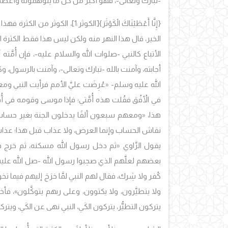
-تبارك وتعالى-، فهو أكبر من كل ما يتوهَّمونَه وأعظم
{إِنَّا أَعْطَيْنَاكَ الْكَوْثَرَ}
[الكوثر:1]، الكوثر من الكث
الخير، قال هذا النهر منه ولكن ليس هذا فقط الكثرة الت
الأتباع كالنبي -صلوات الله والسلام عليه-، فإن أُمَّته
أجابته، وآمنت بالله -تبارك وتعالى-، وآمنت بالرسول، وكتَ
الله عليه وسلم-
«عُرِضَت عليَّ الأمم فرأيت النبي و
في الأُفُق فقُلت هذه أُمَّتي؛ فإذا موسى وقومه في أُف
هذا،
«ومعهم سبعون ألفًا يدخلون الجنة بغير حساب
نقاش الحساب وإنما العرض، ولا عذاب قبل هذا؛ عذاب في 
يقول الرَّاوي
«ثم دخل رسول الله مسكنه، ثم خرج ف
بعضهم لعلَّهم الذي صحِبوا رسول الله -صل الله عليه
كُفر ولا شِرك، فقال لهم النبي لمَّا خرَجَ إليهم فيم
ولا يتطيَّرون، ولا يكتوون، وعلى ربهم يتوكَّلون»
، فأخ
يتركون التطيُّر، يتركون الكَي، النبي نهى عن الكَي، ويتر