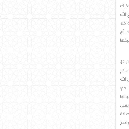
 كذلك
الله
ة خير
لله، أي
بحُها
[الكوثر:2]،
لسلام
 الله
لحم؛
بحها
يعني
 صلاة
 انحَر