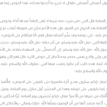
 أُصيحابي أُصيحابي، فيُقال لا تدري ما أحدثوا بعدك»
، هذا الحوض إنما ه
القيامة قال النبي
«مَن شرِبَ منه شربة لا يلقى الظمأ بعدها أبدًا»
، وحَوض ا
امة بعد الخروج من القبور، فإن هذه الأمم تخرُج من قبورها؛ تُبعَث، ثم إ
لام عليه- علي حوضه وقد بشَّرَ أصحابه فقال لهم
«أنا فرَطُكم على الحوض»
،
خطَبَها النبي -صل الله عليه وسلم- في آخر حياته -صل الله عليه وسلم-، حديث 
ول الله -صل الله عليه وسلم- إلى أُحُدفصلَّى على الشهداء صلاته على الأم
حَوض؛ وإني والذي نفس محمدٍ بيده لأنظر إلى حَوضي الآن»
، قال لهم الآن وهو
لك عُتبة هذه كانت آخر نظرة رمَقت فيها النبي -صلوات الله والسلام عليه-،
وات الله والسلام عليه-.
أنصار
«إنكم ستَرَون بعدي أثرَة فاصبروا حتى تلقَوني على الحوض»
، فالُّلقيا 
ه، إنما يكونون على حَوضه وهذا في المحشَر؛ أوَل منازِل يوم القيامة، وقيل ل
مَّتَك من غيرها من الأُمم؟ فقال
«إنكم تُحشَرون يوم القيامة غُرًّا مُحجَّلين م
لأُمة محمد، أنها من أثر الوضوء يبعثُها الله -تبارك وتعالى- والأماكن التي