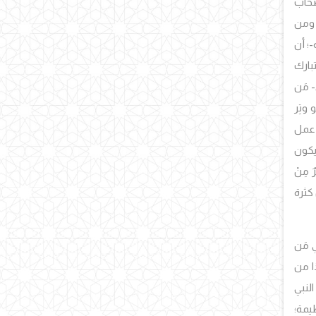
أصحاب
، ومن
؛ أن
تبارك
 مَن
 وتِر
 عمل
يكون
ْرٌ مِنْ
من كثرة
ي مَن
ذا من
النبي
ظيمة؛