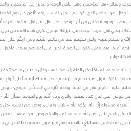
له -تبارك وتعالى- بها المؤمنين وهي بياض الوجه؛ واليدين إلى المِرفَقين، والقد
 الحِجال هو البياض الذي يكون في رجل الفرس، إنكم تأتون في يوم القيامة غُر
ني بيض الوجوه مُحجَّلين من أثر الوضوء، حتى قال لِمَن قال له كيف تعرف أُمّ
فها؟»
، يعني هل تعرف البيضاء من غيرها؟ فيقول تكون هذه الأمة من دون ا
والسلام عليه- ولكن سيُمنَع عنه مَن خالفوا سُنَّتَه ومَن ارتدُّوا على أعق
تهم أعرف ويعرفوني، قالوا لي أنهم مُرتَدين على أعقابهم بعدك، فأقول سُ
عْدًا لهؤلاء.
 الله عليه وسلم- لمَّا دخل الجنة رأى هذا النهر؛ وقال يا جبريل ما هذا؟ فقا
ته جنابذ اللؤلؤ، يقول ضرب يدي في تربته فإذا هي مِسكٌ أزفر»
، أعلى أنواع ا
السلام عليه- الكوثر؛ نهر في الجنة، وهذه آثاره في المحشَر الحوض؛ حوض ا
 حوض النبي الذي هذه سِعَته؛ والذي ترِدَه أُمَّته يوم القيامة، نسأل الله –
بده ورسوله إنَّا؛ الله، يؤكِّد الله –تبارك وتعالى- ويخبر عن نفسه -جل وع
لمُسمَّى باسم النبي -صل الله عليه وسلم-، والمخصوص له والموهَب له من ال
عقول المُخاطَبين مهما بلَغَ خيالهم فإنهم لا يبلغون حقيقة هذا النهر في جنة