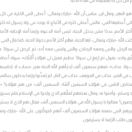
 من كل ما يعقِلونَه في هذه الدنيا.
رة فهذا هو النهر، وقال ابن عباس أن الله -تبارك وتعالى- أعطى النبي الكثرة في كل 
ي أُعطيها النبي، فالنبي أُعطي كثرة في الأتباع؛ لا يوجد نبي ولا رسول له كث
 أكثر الأمم عددًا ممَن يدخل الجنة، ليس أمة الدعوة وإنما أمة الإجابة؛ الأمة
بَ الله -تبارك وتعالى- لها الجنة، فهُم أكثر الأمم دخولًا الجنة، كما قال النب
معه الرجل، والنبي ومعه الرجلان، والنبي وليس معه أحد، ثم عُرِضَ لي سوادٌ 
ُق واحد، يقول ثم رُفِعَ لي سوادٌ عظيم فقيل لي هؤلاء أُمَّتُك»
، سواد أعظ
 ولا عذاب»
، فيهم سبعون ألف يُدخِلُهم الله الجنة بغير حساب؛ لا يُحاسِبهم
القبر، عذاب في الموقِف، عذاب في النار، لم يُعذَّبوا وإنما يدخلون سالمين
خاض الناس في هؤلاء السبعين ألفًا»
، السبعين ألف؛ مَن هم هؤلاء؟
«ف
 وسلم- وآمنوا به، وقال بعضهم لعلَّهم الذي ولِدوا في الإسلام فلم يسبِق
ا تخوضون؟ فقالوا يا رسول الله في هؤلاء السبعين ألف، فقال هم الذي لا يستَر
برهم النبي بصفة هؤلاء السبعون ألف أنهم مُتوكِّلون على الله -تبارك وتعا
كون طلب الرُقيا؛ لا يستَرقون.