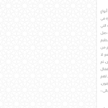
أنواع
رة في
 التي
ي -صل
عظيم
م من
؛ لا
، ثم
قال
 لهم
قون،
لى-؛