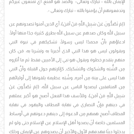
الإيمان بالله - تبارك وتعالى- والصد هو المنع، أي تمنعون غيركم
وتدفعونهم أنْ يؤمنوا بالله - تبارك وتعالى -.
{لِمَ تَصُدُّونَ عَنْ سَبِيلِ اللَّهِ مَنْ آمَنَ}
، أي الذين آمنوا تصدونهم عن
سبيل الله وكان صدهم عن سبيل الله بطرق كثيرة جدًا منها أولًا:
ادعاؤهم بأنَّ محمدًا ليس رسولًا،
تشكيكهم في نبوة النبي
ويقولون ليس هو هذا النبي الذى أُخبرنا به وبَشرنا به، مَن كان
منهم يتقدم خطوة ويقول هو نبي إلى الأميين فقط ثم ما أثاروه
مِن الشُّبَه والشكوك والتشكيك, كإثارتهم حول القبلة وأنَّ النبي
هذا ليس على بينة مِن أمره, وشُبَه عظيمة يلقونها إلى أوليائهم
مِن المنافقين ليصدوا الناس عن سبيل الله،
{لِمَ تَصُدُّونَ عَنْ
سَبِيلِ اللَّهِ مَنْ آمَنَ}
،
وللأسف هذا الفعل أصبح هو أكبر عملهم
في دينهم فإنَّ النصارى في نهاية المطاف واليهود في نهاية
المطاف أصبح همهم مِن الدعوة إلى دينهم دعوتهم في أوساط
المسلمين خاصة أنْ يصدوا أهل الإسلام عن الإسلام حتى ولو لم
يدخلوا دينًا فهدفهم الأول والأخير أنْ يصدوهم عن الإيمان وذلك