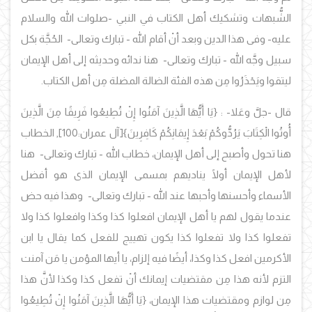
الشُّبهات وتشكيك أهل الكتاب في النبي -صلوات الله والسلام
عليه- وفى هذا الدين وبعد أنْ أقام الله - تبارك وتعالى- الحُجَّة بكل
سبيل وجَّه الله - تبارك وتعالى- هنا ندائه وحديثه إلى أهل الإيمان
ليتقوا ويَحْذَرُوا مِن هذه الفئة الضالة المضلة مِن أهل الكتاب.
قال -جلَّ وعَلا- :
{يَا أَيُّهَا الَّذِينَ آمَنُوا إِنْ تُطِيعُوا فَرِيقًا مِنَ الَّذِينَ
أُوتُوا الْكِتَابَ يَرُدُّوكُمْ بَعْدَ إِيمَانِكُمْ كَافِرِينَ}[آل عمران:100], الخطاب
هنا تحول وأصبح إلى أهل الإيمان، خطاب الله - تبارك وتعالى- هنا
لأهل الإيمان أولًا يناديهم بمسمى الإيمان الذى هو أفضل
الأسماء وأحسنها وأحبها عند الله - تبارك وتعالى- وهذا فيه حض
عندما يقول لهم يا أهل الإيمان افعلوا كذا وكذا وافعلوا كذا ولا
تفعلوا كذا ولا تفعلوا كذا يكون تهييج للفعل كما يقال يا ابن
الأكرمين افعل كذا وكذا، أيضًا فيه إلزام، يا أيها المؤمن يا مَن آمنت
التزم لأنه هذا مِن مقتضيات إيمانك أنْ تفعل كذا وكذا لأنَّ هذا
مِن لوازم ومقتضيات هذا الإيمان، {يَا أَيُّهَا الَّذِينَ آمَنُوا إِنْ تُطِيعُوا