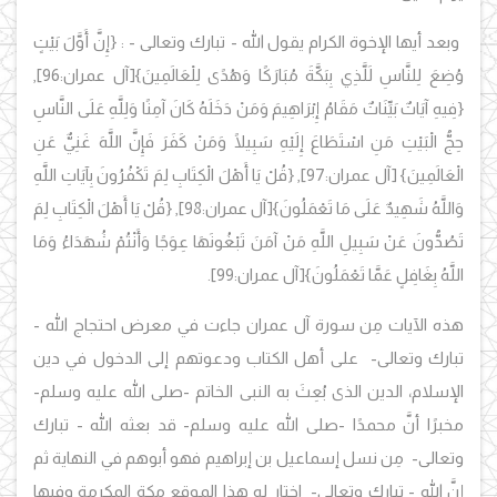
وبعد أيها الإخوة الكرام
يقول الله - تبارك وتعالى - : {إِنَّ أَوَّلَ بَيْتٍ
وُضِعَ لِلنَّاسِ لَلَّذِي بِبَكَّةَ مُبَارَكًا وَهُدًى لِلْعَالَمِينَ}[آل عمران:96],
{فِيهِ آيَاتٌ بَيِّنَاتٌ مَقَامُ إِبْرَاهِيمَ وَمَنْ دَخَلَهُ كَانَ آمِنًا وَلِلَّهِ عَلَى النَّاسِ
حِجُّ الْبَيْتِ مَنِ اسْتَطَاعَ إِلَيْهِ سَبِيلًا وَمَنْ كَفَرَ فَإِنَّ اللَّهَ غَنِيٌّ عَنِ
الْعَالَمِينَ} [آل عمران:97], {قُلْ يَا أَهْلَ الْكِتَابِ لِمَ تَكْفُرُونَ بِآيَاتِ اللَّهِ
وَاللَّهُ شَهِيدٌ عَلَى مَا تَعْمَلُونَ}[آل عمران:98], {قُلْ يَا أَهْلَ الْكِتَابِ لِمَ
تَصُدُّونَ عَنْ سَبِيلِ اللَّهِ مَنْ آمَنَ تَبْغُونَهَا عِوَجًا وَأَنْتُمْ شُهَدَاءُ وَمَا
اللَّهُ بِغَافِلٍ عَمَّا تَعْمَلُونَ}[آل عمران:99].
هذه الآيات مِن سورة آل عمران جاءت في معرض احتجاج الله -
تبارك وتعالى- على أهل الكتاب ودعوتهم إلى الدخول في دين
الإسلام، الدين الذى بُعِثَ به النبى الخاتم -صلى الله عليه وسلم-
مخبرًا أنَّ محمدًا -صلى الله عليه وسلم- قد بعثه الله - تبارك
وتعالى- مِن نسل إسماعيل بن إبراهيم فهو أبوهم في النهاية ثم
إنَّ الله - تبارك وتعالى- اختار له هذا الموقع مكة المكرمة وفيها