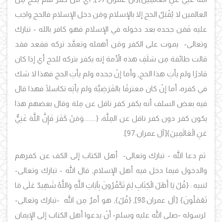
العالمين لا يُقْبَلُ الحج إلا بالإسلام ومَن دخل الإسلام فالحج واجب
عليه فَمَن جحده بعد دخوله في الإسلام فهو كافر بالله - تبارك
وتعالى- يموت على الكفر ومَن أهمله وتعمَّد تركه فقعد فقد
قالت طائفة مِن سَلَفِ هذه الأُمة إنه يكفر بتركه للحج أي إذا كان
قادرًا ولم يأتِ هذا الحج, وأما إنْ جحده ولم يأتِ الحج فهذا لا شك
في كفره، أما إنْ كان معترفًا بالفَرَضِيَّة ولم يأتِه تكاسلًا فهذا قال
فيه بعض السلف أنه يكفر كفر ناقل عن مِلة وقال بعضهم هذا
يكون كفر دون كفر ناقل عن المِلَّة، {........وَمَنْ كَفَرَ فَإِنَّ اللَّهَ غَنِيٌّ
عَنِ الْعَالَمِينَ}[آل عمران:97].
ثم دعا الله - تبارك وتعالى- أهل الكتاب إلى الكف عن كفرهم
والدخول فيما دخل فيه أهل الإسلام, قال الله - تبارك وتعالى-
لنبيه :
{قُلْ يَا أَهْلَ الْكِتَابِ لِمَ تَكْفُرُونَ بِآيَاتِ اللَّهِ وَاللَّهُ شَهِيدٌ عَلَى مَا
تَعْمَلُونَ} [آل عمران:98], {قُلْ}, هو أمرٌ مِن الله -تبارك وتعالى-
لرسوله -صلى الله عليه وسلم- أنْ يدعوا أهل الكتاب إلى الإيمان