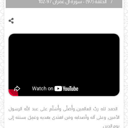
الحلقة (97) - سورة آل عمران 97-102
الحمد لله ربِّ العالمين,
وأُصَلِّى وأُسَلِّم على عبد الله الرسول
الأمين, وعلى آله وأصحابه ومَن اهتدى بهديه وعَمِلَ بسنته إلى
يوم الدين.