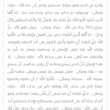
وآخره في الجنة فهو صراط مستقيم واصل إلى جنة الله - تبارك
وتعالى- ورضوانه، ثم تذكير بعد تذكير ونداء بعد نداء : {يَا أَيُّهَا
الَّذِينَ آمَنُوا اتَّقُوا اللَّهَ حَقَّ تُقَاتِهِ وَلا تَمُوتُنَّ إِلَّا وَأَنْتُمْ مُسْلِمُونَ}[آل
عمران:102], نداءٌ مِن الله - تبارك وتعالى- يقول لهم الله -عزَّ
وجلَّ- : {يَا أَيُّهَا الَّذِينَ آمَنُوا}، حض على الفعل وإلزام بالأمر، {اتَّقُوا
اللَّهَ حَقَّ تُقَاتِهِ}, أي خافوا وأصل التقوى هي أخذ الحماية والوقاية،
واتقاء الله إنما يكون بالإيمان به ومخافته وفِعل ما يأمر به
والانتهاء عما يُنْهَى عنه لا يتقى سخط الله - تبارك وتعالى- إلا
بهذا الإيمان لأنَّ الدين سمع وطاعة، أنْ يؤمن به العبد, أنْ يسمع
لله - تبارك وتعالى- افعل فيفعل ولا تفعل فينتهى، فبهذا تُتَّقَى
عقوبة الله - سبحانه وتعالى-, {اتَّقُوا اللَّهَ }, أي خافوه واجعلوا
حماية لكم من عذاب الله ووقاية لكم مِن عذاب الله - تبارك
وتعالى-, {حَقَّ تُقَاتِهِ}, أي كما ينبغي أنْ يُتَّقَى وهذا غاية الأمر وهو
أمرٌ لا شك أنه على الحقيقة ليس بمستطاع فإنه لا يستطيع أحد
أنْ يتقى الله - تبارك وتعالى- كما ينبغي لله - جلَّ وعَلا- فإنَّ الله