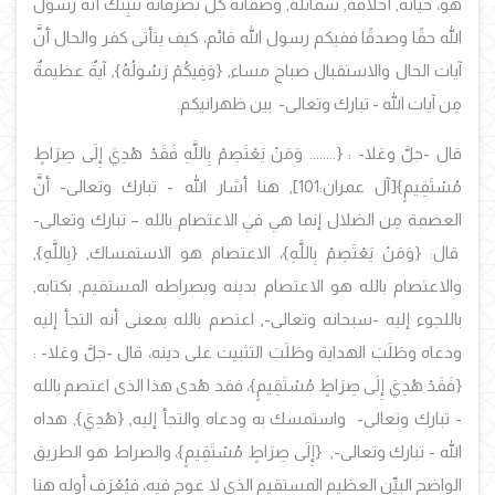
هو، حياته, أخلاقه, شمائله, وصفاته كل تصرفاته تُنْبِئْك أنه رسول
الله حقًا وصدقًا ففيكم رسول الله قائم، كيف يتأتى كفر والحال أنَّ
آيات الحال والاستقبال صباح مساء, {وَفِيكُمْ رَسُولُهُ}, آيةٌ عظيمةٌ
مِن آيات الله - تبارك وتعالى- بين ظهرانيكم.
قال -جلَّ وعَلا- : {
........ وَمَنْ يَعْتَصِمْ بِاللَّهِ فَقَدْ هُدِيَ إِلَى صِرَاطٍ
مُسْتَقِيمٍ}[آل عمران:101], هنا أشار الله - تبارك وتعالى- أنَّ
العصمة مِن الضلال إنما هي في الاعتصام بالله – تبارك وتعالى-
قال: {وَمَنْ يَعْتَصِمْ بِاللَّهِ}، الاعتصام هو الاستمساك, {بِاللَّهِ},
والاعتصام بالله هو الاعتصام بدينه وبصراطه المستقيم, بكتابه,
باللجوء إليه -سبحانه وتعالى-, اعتصم بالله بمعنى أنه التجأ إليه
ودعاه وطَلَبَ الهداية وطَلَبَ التثبيت على دينه، قال -جلَّ وعَلا- :
{فَقَدْ هُدِيَ إِلَى صِرَاطٍ مُسْتَقِيمٍ}، فقد هُدى هذا الذى اعتصم بالله
- تبارك وتعالى- واستمسك به ودعاه والتجأ إليه, {هُدِيَ}, هداه
الله - تبارك وتعالى-, {إِلَى صِرَاطٍ مُسْتَقِيمٍ}، والصراط هو الطريق
الواضح البيِّن العظيم المستقيم الذى لا عوج فيه، فيُعْرَف أوله هنا