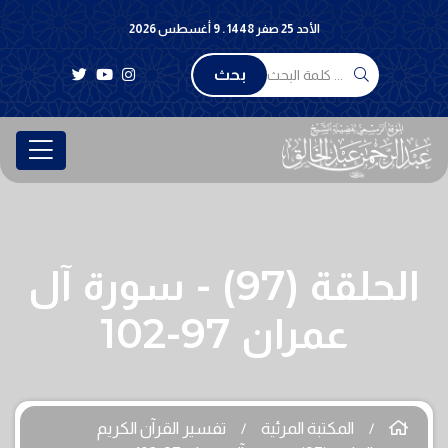
الأحد 25 صفر 1448 . 9 أغسطس 2026
بحث
الحلقة (97) - سورة آل
عمران 97-102
المكتبة المرئية
تفسير القرآن الكريم