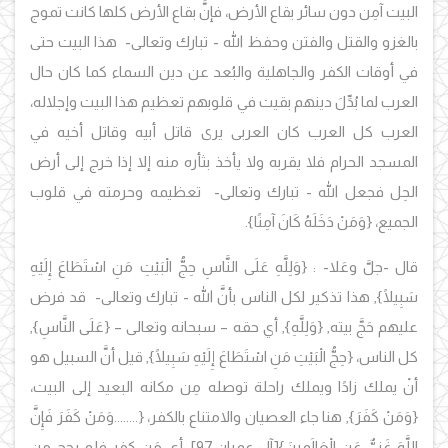
البيت آمِن دون سائر بقاع الأرض، فإنَّ بقاع الأرض كلها كانت تموج
بالغزو والقتل والفتن وحفظ الله - تبارك وتعالى- هذا البيت حتى
في أوقات الكفر والجاهلية والبُعد عن دين السماء كما كان حال
العرب لما بُدِّلَ دينهم بقيت في قلوبهم تعظيم هذا البيت وإجلاله،
العرب كل العرب كان العربى يرى قاتل أبيه وقاتل أخيه في
المسجد الحرام فلا يقربه ولا يأخذ بثأره منه إلا إذا خرج إلى أرض
الحِل فجعل الله - تبارك وتعالى- تعظيمه وحرمته في قلوب
الجميع، {
وَمَنْ دَخَلَهُ كَانَ آمِنًا
}
.
قال -جلَّ وعَلا- : {
وَلِلَّهِ عَلَى النَّاسِ حِجُّ الْبَيْتِ مَنِ اسْتَطَاعَ إِلَيْهِ
سَبِيلًا}
, هذا تذكير لكل الناس بأنَّ الله - تبارك وتعالى- قد فرض
عليهم حَجَّ بيته,
{
وَلِلَّهِ
}, أي حقه – سبحانه وتعالى – {
عَلَى النَّاسِ
},
كل الناس،
{حِجُّ الْبَيْتِ مَنِ اسْتَطَاعَ إِلَيْهِ سَبِيلًا}
, قيل أنَّ السبيل هو
أنْ يملك زادًا ويملك راحلة توصله مِن مكانه البعيد إلى البيت،
{
وَمَنْ كَفَرَ
}, هنا جاء العصيان والامتناع بالكفر، {
........
وَمَنْ كَفَرَ فَإِنَّ
اللَّهَ غَنِيٌّ عَنِ الْعَالَمِينَ
}[آل عمران:97], أي مَن كفر فلم يحج مِن