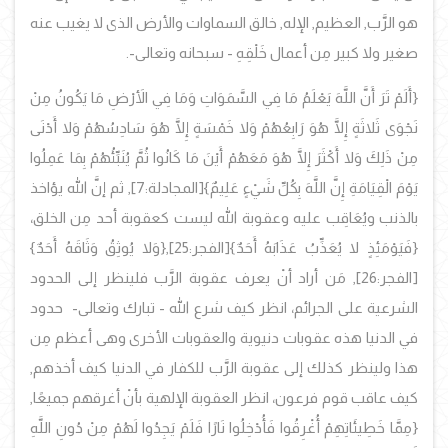
هو الرَّب, العظيم, الإله, خالق السماوات والأرض الذى لا يغيب عنه
صغير ولا كبير مِن أعمال خَلْقِهِ - سبحانه وتعالى-.
{أَلَمْ تَرَ أَنَّ اللَّهَ يَعْلَمُ مَا فِي السَّمَوَاتِ وَمَا فِي الأَرْضِ مَا يَكُونُ مِنْ
نَجْوَى ثَلاثَةٍ إِلَّا هُوَ رَابِعُهُمْ وَلا خَمْسَةٍ إِلَّا هُوَ سَادِسُهُمْ وَلا أَدْنَى
مِنْ ذَلِكَ وَلا أَكْثَرَ إِلَّا هُوَ مَعَهُمْ أَيْنَ مَا كَانُوا ثُمَّ يُنَبِّئُهُمْ بِمَا عَمِلُوا
يَوْمَ الْقِيَامَةِ إِنَّ اللَّهَ بِكُلِّ شَيْءٍ عَلِيمٌ}[المجادلة:7], ثم إنَّ الله يؤاخذ
بالذنب ويُعَاقِب عليه وعقوبة الله ليست كعقوبة أحد مِن الخلق،
{فَيَوْمَئِذٍ لا يُعَذِّبُ عَذَابَهُ أَحَدٌ}[الفجر:25],{وَلا يُوثِقُ وَثَاقَهُ أَحَدٌ}
[الفجر:26], مَن أراد أنْ يعرف عقوبة الرَّب فلينظر إلى الحدود
الشرعية على الجرائم، انظر كيف شرع الله - تبارك وتعالى- حدود
في الدنيا هذه عقوبات دنيوية والعقوبات الأخرى وهى أعظم مِن
هذا ولينظر كذلك إلى عقوبة الرَّب للكفار في الدنيا كيف أخذهم,
كيف عاقب قوم فرعون، انظر العقوبة الإلهية بأنْ أغرقهم جميعًا,
{مِمَّا خَطِيئَاتِهِمْ أُغْرِقُوا فَأُدْخِلُوا نَارًا فَلَمْ يَجِدُوا لَهُمْ مِنْ دُونِ اللَّهِ