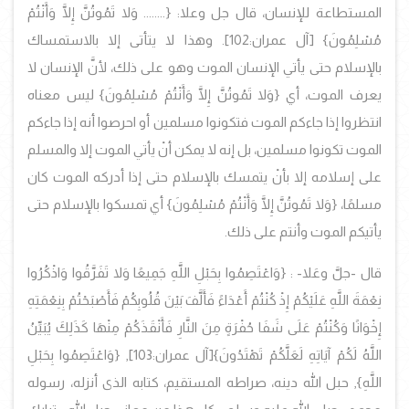
المستطاعة للإنسان، قال جل وعلا: {........ وَلا تَمُوتُنَّ إِلَّا وَأَنْتُمْ
مُسْلِمُونَ} [آل عمران:102]. وهذا لا يتأتى إلا بالاستمساك
بالإسلام حتى يأتي الإنسان الموت وهو على ذلك، لأنَّ الإنسان لا
يعرف الموت، أي {وَلا تَمُوتُنَّ إِلَّا وَأَنْتُمْ مُسْلِمُونَ} ليس معناه
انتظروا إذا جاءكم الموت فتكونوا مسلمين أو احرصوا أنه إذا جاءكم
الموت تكونوا مسلمين، بل إنه لا يمكن أنْ يأتي الموت إلا والمسلم
على إسلامه إلا بأنْ يتمسك بالإسلام حتى إذا أدركه الموت كان
مسلمًا، {وَلا تَمُوتُنَّ إِلَّا وَأَنْتُمْ مُسْلِمُونَ} أي تمسكوا بالإسلام حتى
يأتيكم الموت وأنتم على ذلك.
قال -جلَّ وعَلا- :
{وَاعْتَصِمُوا بِحَبْلِ اللَّهِ جَمِيعًا وَلا تَفَرَّقُوا وَاذْكُرُوا
نِعْمَةَ اللَّهِ عَلَيْكُمْ إِذْ كُنْتُمْ أَعْدَاءً فَأَلَّفَ بَيْنَ قُلُوبِكُمْ فَأَصْبَحْتُمْ بِنِعْمَتِهِ
إِخْوَانًا وَكُنْتُمْ عَلَى شَفَا حُفْرَةٍ مِنَ النَّارِ فَأَنْقَذَكُمْ مِنْهَا كَذَلِكَ يُبَيِّنُ
اللَّهُ لَكُمْ آيَاتِهِ لَعَلَّكُمْ تَهْتَدُونَ}[آل عمران:103], {وَاعْتَصِمُوا بِحَبْلِ
اللَّهِ}, حبل الله دينه، صراطه المستقيم، كتابه الذى أنزله، رسوله