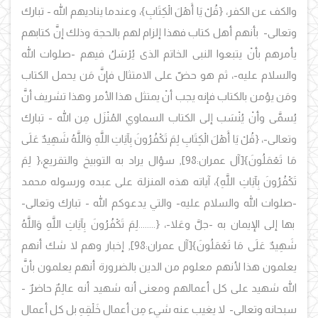
والكف عن الكفر، {قُلْ يَا أَهْلَ الْكِتَابِ}، وعندما يناديهم الله - تبارك
وتعالى- بأنهم أهل كتاب فهذا إلزام لهم بالحجة وذلك إنَّ كتابهم
يأمرهم بأنْ يتبعوا النبى الخاتم الذى يُرْسَلُ فيهم -صلوات الله
والسلام عليه-، ثم هو حضّ على الامتثال فإنَّ مَن يحمل الكتاب
ومَن يؤمن بالكتاب فإنه يجب أنْ يمتثل هذا الأمر وهذا تشريف أنَّ
يُسمَّى وأنْ يُنْسَب إلى الكتاب السماوي المُنْزَل مِن الله - تبارك
وتعالى-، {قُلْ يَا أَهْلَ الْكِتَابِ لِمَ تَكْفُرُونَ بِآيَاتِ اللَّهِ وَاللَّهُ شَهِيدٌ عَلَى
مَا تَعْمَلُونَ}[آل عمران:98], سؤال يراد به التوبيخ والتقريع،{ لِمَ
تَكْفُرُونَ بِآيَاتِ اللَّهِ}، آياته هذه المنزلة على عبده ورسوله محمد
-صلوات الله والسلام عليه- والتي يدعوكم الله - تبارك وتعالى-
بها إلى الإيمان به -جلَّ وعَلا-، {........لِمَ تَكْفُرُونَ بِآيَاتِ اللَّهِ وَاللَّهُ
شَهِيدٌ عَلَى مَا تَعْمَلُونَ}[آل عمران:98], إخبار وهم لا شك أنهم
يعلمون هذا لأنهم معلوم من الدين بالضرورة أنهم يعلمون بأنَّ
الله شهيد على كل أعمالهم ومعنى أنه شهيد أنه عالِمٌ حاضرٌ -
سبحانه وتعالى- لا يغيب عنه شيء مِن أعمال خَلْقِهِ بل كل أعمال