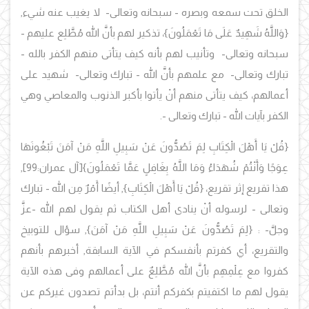
الخلق تحت سمعه وبصره - سبحانه وتعالى- لا يغيب عنه شيء,
{وَاللَّهُ شَهِيدٌ عَلَى مَا تَعْمَلُونَ}، تذكير لهم بأنَّ الله مُطَّلِع عليهم -
سبحانه وتعالى- وتأنيب لهم بأنه كيف يتأتى منهم الكفر بالله -
تبارك وتعالى- مع علمهم بأنَّ الله - تبارك وتعالى- شهيد على
أعمالهم، كيف يتأتى منهم أنْ يأتوا بأكبر الذنوب والمعاصي وهي
الكفر بآيات الله - تبارك وتعالى -.
{قُلْ يَا أَهْلَ الْكِتَابِ لِمَ تَصُدُّونَ عَنْ سَبِيلِ اللَّهِ مَنْ آمَنَ تَبْغُونَهَا
عِوَجًا وَأَنْتُمْ شُهَدَاءُ وَمَا اللَّهُ بِغَافِلٍ عَمَّا تَعْمَلُونَ}[آل عمران:99],
هذا تقريع إثر تقريع، {قُلْ يَا أَهْلَ الْكِتَابِ}, أيضًا أَمْرٌ مِن الله - تبارك
وتعالى - لرسوله أنْ ينادى أهل الكتاب ثم يقول لهم الله -عزَّ
وجلَّ- : {لِمَ تَصُدُّونَ عَنْ سَبِيلِ اللَّهِ مَنْ آمَنَ}, سؤال للتوبيخ
والتقريع، أي كفرتم بأنفسكم في الآية السابقة, أخبرهم بأنهم
كفروا مع عِلْمِهِم بأنَّ الله مُطَّلِعٌ على أعمالهم وفى هذه الآية
يقول لهم ما اكتفيتم بكفركم أنتم، بل بدأتم تصدون غيركم عن