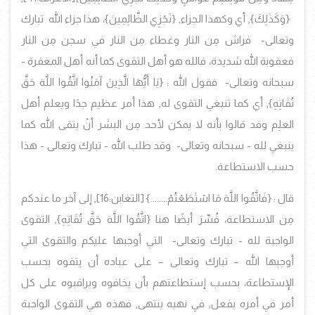
{وَكَذَلِكَ}, أي وكهذا الجزاء, {نَجْزِي الظَّالِمِينَ}، هذا جزاء الله تبارك
وتعالى- فراش مِن النار وغطاء مِن النار في سجن مِن النار
فعقوبة الله شديدة، فالله هو أهل التقوى كما أنه أهل المغفرة -
سبحانه وتعالى- فقول الله : {يَا أَيُّهَا الَّذِينَ آمَنُوا اتَّقُوا اللَّهَ حَقَّ
تُقَاتِهِ}, أي كما تنبغي التقوى له, هذا أمر عظيم جدًا ويعلم أهل
العلِم
وقد قالوا بأنه لا يمكن لأحد مِن البشر أنْ يتقى الله كما
ينبغي لله - سبحانه وتعالى- وقد طلب الله - تبارك وتعالى - هذا
حسب الاستطاعة.
قال :
{فَاتَّقُوا اللَّهَ مَا اسْتَطَعْتُمْ........} [التغابن:16], إلى آخر ما عندكم
مِن الاستطاعة، فُسِّرَ أيضًا هنا {اتَّقُوا اللَّهَ حَقَّ تُقَاتِهِ}, التقوى
الواجبة لله - تبارك وتعالى- التي أوجبها عليكم والتقوى التي
أوجبها الله – تبارك وتعالى – على عباده أن يتقوه بحسب
الإستطاعة، بحسب إستطاعتهم بأن يخافوه ويراقبوه على كل
أمر في أمره يفعل, في نهيه ينتهى, فهذه هي التقوى الواجبة