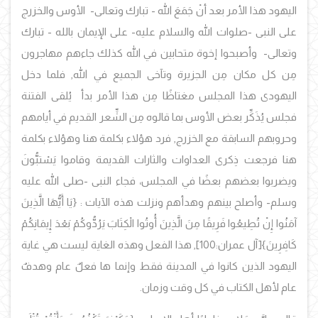
اليهود هذا الأمر بعد أنْ جَمَعَ الله - تبارك وتعالى- الأوس والخزرج
على النبى -صلوات الله والسلام عليه- على الإيمان بالله - تبارك
وتعالى- وأصبحوا إخوة متحابين في الله كذلك جاءهم مهاجرون
مِن كل مكان مِن الجزيرة وتآخى الجميع في الله, فلما دخل
اليهودى هذا المجلس مغتاظًا مِن هذا الأمر بدأ يُلقى الفتنة
فجلس يُذَكِّر بعض الأوس بما قالوه مِن الشِّعر القديم في أيامهم
وحروبهم السابقة مع الخزرج, فرد هؤلاء بكلمة هنا وهؤلاء بكلمة
هنا فرجعت ذِكرى العداوات والثارات القديمة وقاموا يَسْتبُّونَ
ويضربوا بعضهم بعضًا في المجلس، فجاء النبى -صلى الله عليه
وسلم- وأصلح بينهم وهدأهم ونزلت هذه الآيات : {يَا أَيُّهَا الَّذِينَ
آمَنُوا إِنْ تُطِيعُوا فَرِيقًا مِنَ الَّذِينَ أُوتُوا الْكِتَابَ يَرُدُّوكُمْ بَعْدَ إِيمَانِكُمْ
كَافِرِينَ}[آل عمران:100], هذا الفعل وهذه الغاية ليست هي غاية
اليهود الذين كانوا في المدينة فقط وإنما ها فعلٌ عام وهدفٌ
عام لأهل الكتاب في كل وقت وزمان.