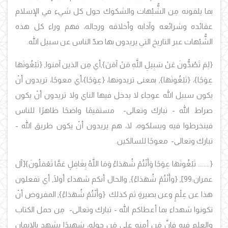
بما يلقونه مِن الشُّبُهات والشكوك حول كل شيء في الإسلام
عقائده وشرائعه وآدابه وأخلاقه ورجاله، فهم وراء كل هذه
الشُّبُهات عبر التاريخ التي يريدون بها صدّ الناس عن سبيل الله.
{
لِمَ تَصُدُّونَ عَنْ سَبِيلِ اللَّهِ مَنْ آمَنَ}
,
أي مِن الذين آمنوا, {
تَبْغُونَهَا
عِوَجًا
}
، {
تَبْغُونَهَا}
, بمعنى تريدونها، {
عِوَجًا
}
،أي معوجًا، تريدون أنْ
يكون سبيل الله عوجاء لا يدخل فيها الناي ولا تريدون أنْ يكون
صراط الله - تبارك وتعالى- مستقيمًا واضحًا ظاهرًا للناس
فينخرطوا فيه ويسلكوه، لا، هم يريدون أنْ يكون طريق الله -
تبارك وتعالى- معوجًا للسالكين.
{
........
تَبْغُونَهَا عِوَجًا وَأَنْتُمْ شُهَدَاءُ وَمَا اللَّهُ بِغَافِلٍ عَمَّا تَعْمَلُونَ
}[آل
عمران:99], {وأَنْتُمْ شُهَدَاءُ}, والحال أنكم شهداء أولًا, أي تفعلون
هذا عن عِلْمٍ وعن بصيرةٍ ثم كذلك {وأَنْتُمْ شُهَدَاءُ}, المفروض أنْ
تكونوا شهداء بما أعطاكم الله - تبارك وتعالى- مِن حمل الكتاب
والعلم فيه فإنَّ مَن أمنه على مَن حوله، شهيدًا يشهد بالإيمان