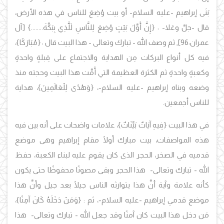
بَنَى إبراهيم -عليه السلام- أو بيت وُضِعَ للناس في هذه الأرض،
قال -جلَّ وعَلا- :
{إِنَّ أَوَّلَ بَيْتٍ وُضِعَ لِلنَّاسِ لَلَّذِي بِبَكَّةَ........} [آل
عمران:96],
ثم وصف الله - تبارك وتعالى - هذا البيت قال : {
مُبَارَكًا
}
،
فيه كل أنواع البركات مِن الهداية
والاجتماع على قِبلةٍ واحدةٍ
وكعبةٍ واحدةٍ ثم الكثرة العظيمة التي أَمَّت هذا البيت وحجته منذ
وضعه وبناه إبراهيم -عليه السلام-،
{
وَهُدًى لِلْعَالَمِينَ
}
، هداية
للناس أجمعين.
في هذا البيت {
فِيهِ آيَاتٌ بَيِّنَاتٌ
}،
علامات واضحات على أنه بين فيه
هذه المواصفات، بيت مبارك أولًا مقام إبراهيم وهى موضع
قدميه في الصخر، الحجر الذى كان يقوم عليه لبناء الكعبة، حفظ
الله - تبارك وتعالى- هذا الحجر وبقى مصونًا محفوظًا حتى يكون
كأنه علامة وآية أنَّ هذا يتوارثه الناس جيلًا بعد جيل وأنَّ هذا
موضع قدمي إبراهيم -عليه السلام-، ثم : {
وَمَنْ دَخَلَهُ كَانَ آمِنًا
}،
مَن دخل هذا البيت كان آمنًا وقد جعل الله - تبارك وتعالى- هذا