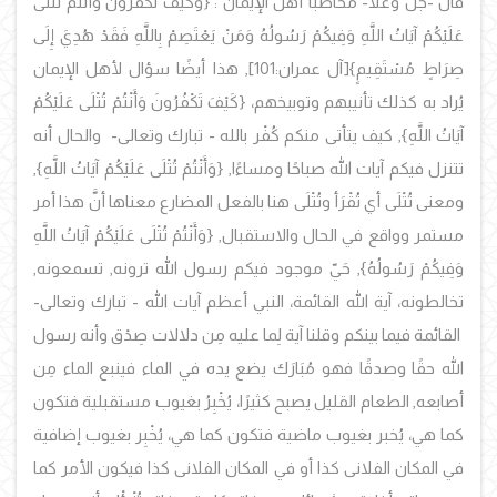
قال -جلَّ وعَلا- مخاطبًا أهل الإيمان :
{وَكَيْفَ تَكْفُرُونَ وَأَنْتُمْ تُتْلَى
عَلَيْكُمْ آيَاتُ اللَّهِ وَفِيكُمْ رَسُولُهُ وَمَنْ يَعْتَصِمْ بِاللَّهِ فَقَدْ هُدِيَ إِلَى
صِرَاطٍ مُسْتَقِيمٍ}[آل عمران:101], هذا أيضًا سؤال لأهل الإيمان
يُراد به كذلك تأنيبهم وتوبيخهم، {كَيْفَ تَكْفُرُونَ وَأَنْتُمْ تُتْلَى عَلَيْكُمْ
آيَاتُ اللَّهِ}, كيف يتأتى منكم كُفْر بالله - تبارك وتعالى- والحال أنه
تتنزل فيكم آيات الله صباحًا ومساءًا, {وَأَنْتُمْ تُتْلَى عَلَيْكُمْ آيَاتُ اللَّهِ},
ومعنى تُتْلَى أي تُقْرَأ وتُتْلَى هنا بالفعل المضارع معناها أنَّ هذا أمر
مستمر وواقع في الحال والاستقبال, {وَأَنْتُمْ تُتْلَى عَلَيْكُمْ آيَاتُ اللَّهِ
وَفِيكُمْ رَسُولُهُ}, حَيّ موجود فيكم رسول الله ترونه, تسمعونه,
تخالطونه، آية الله القائمة، النبي أعظم آيات الله - تبارك وتعالى-
القائمة فيما بينكم وقلنا آية لِما عليه مِن دلالات صِدْق وأنه رسول
الله حقًا وصدقًا فهو مُبَارَك يضع يده في الماء فينبع الماء مِن
أصابعه, الطعام القليل يصبح كثيرًا، يُخْبِرُ بغيوب مستقبلية فتكون
كما هي، يُخبر بغيوب ماضية فتكون كما هي، يُخْبِر بغيوب إضافية
في المكان الفلانى كذا أو في المكان الفلانى كذا فيكون الأمر كما