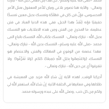
محمد –صلى الله عليه وسلم-, كل هذا مِن معانى حبل الله - تبارك
وتعالى- والآية هنا تصوير بلاغى وبيان للأمر المعقول بمثل الأمر
المحسوس، فإنَّ مَن كان في مَهْلَكَة وتمسك بحبل معين تمسكًا
حقيقيًا فإنه يُنْقَذُ بهذا الحبل، ففي هذه الدنيا العباد في فتن
عظيمة، ما المخرج مِن الفتن ومِن هذه الابتلاءات هو التمسك
بحبل الله - تبارك وتعالى- التمسك بكتاب الله، التمسك باتباع النبى
محمد -صلى الله عليه وسلم-، التمسك بدين الله - تبارك وتعالى-
فهذا عصمة منِ الوقوع في المهالك والفتن، والاعتصام هو
التمسك، {وَاعْتَصِمُوا بِحَبْلِ اللَّهِ جَمِيعًا}، كلكم, {وَلا تَفَرَّقُوا} ولا
تتفرقوا أي عن دين الله - تبارك وتعالى -.
أدركنا الوقت, لهذه الآية إنْ شاء الله مزيد مِن المعيشة في
ظلالها وفي معانيها في الحلقة الآتية إنْ شاء الله, استغفر الله لي
ولكم مِن كل ذنب , وصلى الله على عبده ورسوله محمد.