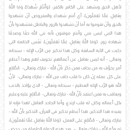
لأهل الحق ويشهد على الكافر بالكفر، {وَأَنْتُمْ شُهَدَاءُ وَمَا اللَّهُ
بِغَافِلٍ عَمَّا تَعْمَلُونَ}، أي
أنتم شهداء والمفروض أنْ تشهدوا
بالحق وأنْ تقوموا به أما أنْ تشهدوا بالزور والباطل فتشهدوا بأنَّ
هذا النبي ليس بنبي وأنتم موقنون بأنه نبي الله حقًا وصدقًا
شهادة زور، {
وَمَا اللَّهُ بِغَافِلٍ عَمَّا تَعْمَلُونَ
}،
نَفْس الخاتمة التي
جاءت في الآية السابقة وكل هذا تذكير مِن الرَّب الإله - سبحانه
وتعالى - أنه ليس بغافل عن أعمالهم، تخويف لهم وهذا أعظم
أمر يخوَّف به من يخاف فمن ذَكَرَ بأنَّ الله - تبارك وتعالى- مُطَّلِع
على كل عمله إنْ كان ذا قلب خاف مِن الله - تبارك وتعالى- لأنَّ
الله هو الرَّب الإله العظيم - سبحانه وتعالى - الذى يؤاخذ بالذنب
ويعاقب به فمن اعتقد بأنَّ الله - تبارك وتعالى- مُطَّلِع عليه وعليم
بكل أعماله وكان له قلب ارتدع، وأما الجاحد الغافل لهذا فإنه لا
يفيده هذا التذكير، هذا أعظم تذكير في القرآن، التذكير بأنَّ الله -
تبارك وتعالى - مُطَّلِع على العمل، {
وَمَا اللَّهُ بِغَافِلٍ عَمَّا تَعْمَلُونَ
}،
ثم وجَّه الله - تبارك وتعالى- بعد هذه الجولة الطويلة مِن دحض