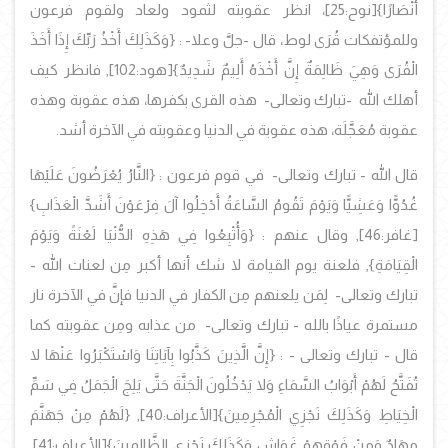
أَنْصَارًا}[نوح:25]، انظر عقوبته لثمود ولعاد ولقوم فرعون
وللمؤتفكات قُرَى لوط، قال -جلَّ وعلا- : {وَكَذَلِكَ أَخْذُ رَبِّكَ إِذَا أَخَذَ
الْقُرَى وَهِيَ ظَالِمَةٌ إِنَّ أَخْذَهُ أَلِيمٌ شَدِيدٌ}[هود:102], فانظر كيف
أهلك الله -تبارك وتعالى- هذه القرى بكفرها، هذه عقوبة وهذه
عقوبة مُعَجَّلَة، هذه عقوبة في الدنيا وعقوبته في الآخرة أشد.
قال الله - تبارك وتعالى- في قوم فرعون :
{النَّارُ يُعْرَضُونَ عَلَيْهَا
غُدُوًّا وَعَشِيًّا وَيَوْمَ تَقُومُ السَّاعَةُ أَدْخِلُوا آلَ فِرْعَوْنَ أَشَدَّ الْعَذَابِ}
[غافر:46], وقال عنهم : {وَأُتْبِعُوا فِي هَذِهِ الدُّنْيَا لَعْنَةً وَيَوْمَ
الْقِيَامَةِ}, فلعنة يوم القيامة لا شك أنها أكبر مِن لعنات الله -
تبارك وتعالى- لِمَن يلعنهم مِن الكفار في الدنيا فإنَّ في الآخرة نار
مستمرة عياذًا بالله - تبارك وتعالى- من عذابه ومِن عقوبته كما
قال - تبارك وتعالى - : {إِنَّ الَّذِينَ كَذَّبُوا بِآيَاتِنَا وَاسْتَكْبَرُوا عَنْهَا لا
تُفَتَّحُ لَهُمْ أَبْوَابُ السَّمَاءِ وَلا يَدْخُلُونَ الْجَنَّةَ حَتَّى يَلِجَ الْجَمَلُ فِي سَمِّ
الْخِيَاطِ وَكَذَلِكَ نَجْزِي الْمُجْرِمِينَ}[الأعراف:40], {لَهُمْ مِنْ جَهَنَّمَ
مِهَادٌ وَمِنْ فَوْقِهِمْ غَوَاشٍ وَكَذَلِكَ نَجْزِي الظَّالِمِينَ}[الأعراف:41],