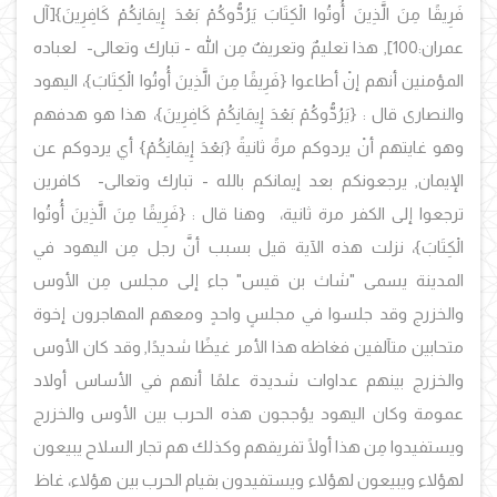
فَرِيقًا مِنَ الَّذِينَ أُوتُوا الْكِتَابَ يَرُدُّوكُمْ بَعْدَ إِيمَانِكُمْ كَافِرِينَ}[آل
عمران:100], هذا تعليمٌ وتعريفٌ مِن الله - تبارك وتعالى- لعباده
المؤمنين أنهم إنْ أطاعوا {فَرِيقًا مِنَ الَّذِينَ أُوتُوا الْكِتَابَ}، اليهود
والنصارى قال : {يَرُدُّوكُمْ بَعْدَ إِيمَانِكُمْ كَافِرِينَ}، هذا هو هدفهم
وهو غايتهم أنْ يردوكم مرةً ثانيةً {بَعْدَ إِيمَانِكُمْ} أي يردوكم عن
الإيمان, يرجعونكم بعد إيمانكم بالله - تبارك وتعالى- كافرين
ترجعوا إلى الكفر مرة ثانية، وهنا قال : {فَرِيقًا مِنَ الَّذِينَ أُوتُوا
الْكِتَابَ}، نزلت هذه الآية قيل بسبب أنَّ رجل مِن اليهود في
المدينة يسمى "شاث بن قيس" جاء إلى مجلس مِن الأوس
والخزرج وقد جلسوا في مجلسٍ واحدٍ ومعهم المهاجرون إخوة
متحابين متآلفين فغاظه هذا الأمر غيظًا شديدًا, وقد كان الأوس
والخزرج بينهم عداوات شديدة علمًا أنهم في الأساس أولاد
عمومة وكان اليهود يؤججون هذه الحرب بين الأوس والخزرج
ويستفيدوا مِن هذا أولًا تفريقهم وكذلك هم تجار السلاح يبيعون
لهؤلاء ويبيعون لهؤلاء ويستفيدون بقيام الحرب بين هؤلاء، غاظ