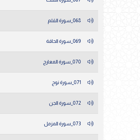
068_سورة القلم
069_سورة الحاقة
070_سورة المعارج
071_سورة نوح
072_سورة الجن
073_سورة المزمل