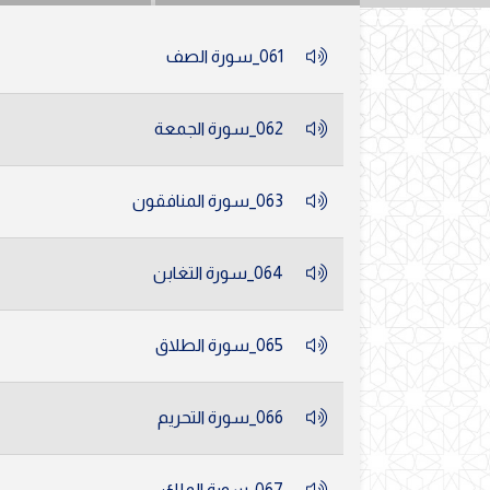
061_سورة الصف
062_سورة الجمعة
063_سورة المنافقون
064_سورة التغابن
065_سورة الطلاق
066_سورة التحريم
067_سورة الملك