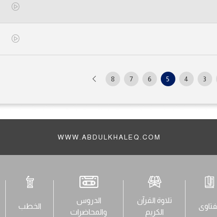
8
7
6
5
4
3
WWW.ABDULKHALEQ.COM
تلاوة القرآن
الدروس
فتاوى
الخطب
الكريم
والمحاضرات