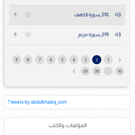
018_سورة الكهف
019_سورة مريم
9
8
7
6
5
4
3
2
1
39
38
...
10
Tweets by abdulkhaleq_com
المؤلفات والكتب