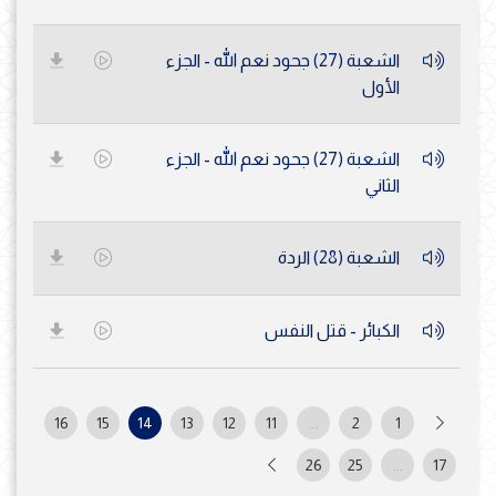
الشعبة (27) جحود نعم الله - الجزء
الأول
الشعبة (27) جحود نعم الله - الجزء
الثاني
الشعبة (28) الردة
الكبائر - قتل النفس
16
15
14
13
12
11
...
2
1
26
25
...
17