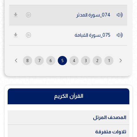
074_سورة المدثر
075_سورة القيامة
8
7
6
5
4
3
2
1
القرآن الكريم
المصحف المرتل
تلاوات متفرقة