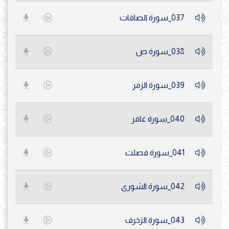
037_سورة الصافات
038_سورة ص
039_سورة الزمر
040_سورة غافر
041_سورة فصلت
042_سورة الشورى
043_سورة الزخرف