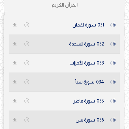
القرآن الكريم
031_سورة لقمان
032_سورة السجدة
033_سورة الأحزاب
034_سورة سبأ
035_سورة فاطر
036_سورة يس