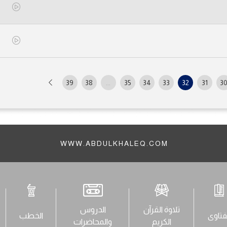
39
38
...
35
34
33
32
31
3
WWW.ABDULKHALEQ.COM
تلاوة القرآن
الدروس
فتاوى
الخطب
الكريم
والمحاضرات