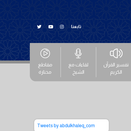
تابعنا
تفسير القرآن
لقاءات مع
مقاطع
الكريم
الشيخ
مختارة
Tweets by abdulkhaleq_com