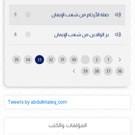
صلة الأرحام من شعب الإيمان
بر الوالدين من شعب الإيمان
35
34
33
32
31
30
...
2
1
39
38
37
36
Tweets by abdulkhaleq_com
المؤلفات والكتب