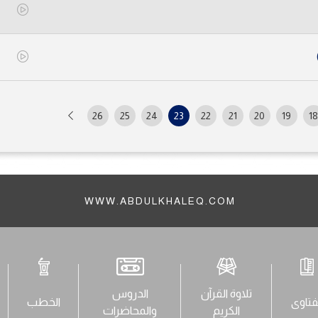
26
25
24
23
22
21
20
19
18
WWW.ABDULKHALEQ.COM
تلاوة القرآن
الدروس
فتاوى
الخطب
الكريم
والمحاضرات