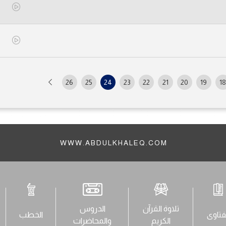
26
25
24
23
22
21
20
19
18
WWW.ABDULKHALEQ.COM
تلاوة القرآن
الدروس
فتاوى
الخطب
الكريم
والمحاضرات