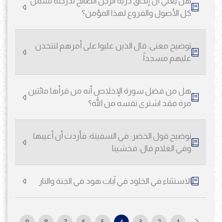
هل يعني أن إلحاق ذرية الرجل الصالح لدرجته تشمل
كل الأصول والفروع لهذا المؤمن؟
توضيح معنى: قال الذين غلبوا على أمرهم لنتخذن
عليهم مسجداً
هل من فضل سورة الإخلاص أنه من قرأها مائتين
مرة فقد اشترى نفسه من الله؟
توضيح قول الخضر: في السفينة: فأردت أن أعيبها.
وفي الغلام قال: فخشينا
الاستثناء في الخلود في آيات هود في الجنة والنار