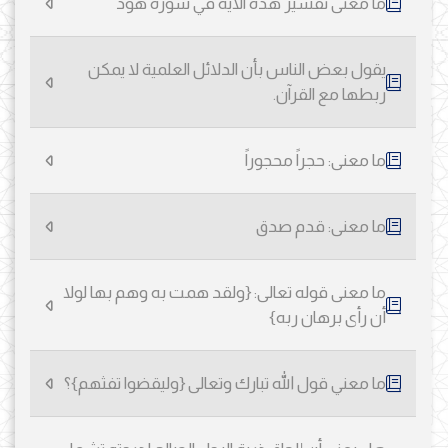
ما معنى تفسير هذه الآية في سورة هود
يقول بعض الناس بأن الدلائل العلمية لا يمكن
ربطها مع القرآن.
ما معنى: حجراً محجوراً
ما معنى: قدم صدق
ما معنى قوله تعالى: {ولقد همت به وهم بها لولا
أن رأى برهان ربه}
ما معني قول الله تبارك وتعالى {وليقضوا تفثهم}؟