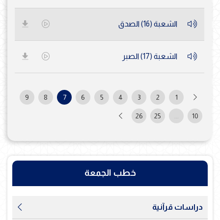
الشعبة (16) الصدق
الشعبة (17) الصبر
9
8
7
6
5
4
3
2
1
26
25
...
10
خطب الجمعة
دراسات قرآنية