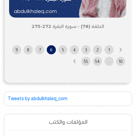
الحلقة (78) - سورة البقرة 272-275
9
8
7
6
5
4
3
2
1
55
54
...
10
Tweets by abdulkhaleq_com
المؤلفات والكتب