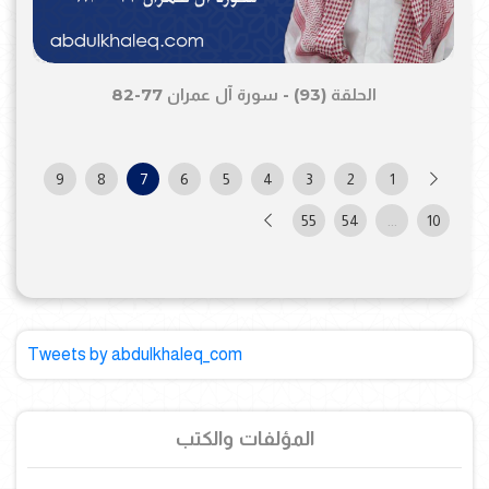
الحلقة (93) - سورة آل عمران 77-82
9
8
7
6
5
4
3
2
1
55
54
...
10
Tweets by abdulkhaleq_com
المؤلفات والكتب